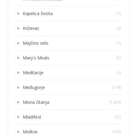
Kapelica života
(1)
Križevac
(6)
Majčino selo
(1)
Mary's Meals
(5)
Meditacije
(1)
Međugorje
(114)
Misna čitanja
(1,430)
Mladifest
(31)
Molitve
(735)