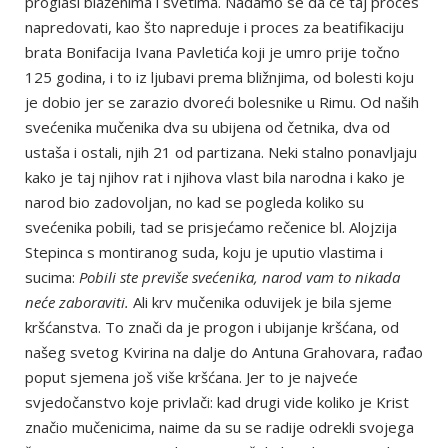
proglasi blaženima i svetima. Nadamo se da će taj proces
napredovati, kao što napreduje i proces za beatifikaciju
brata Bonifacija Ivana Pavletića koji je umro prije točno
125 godina, i to iz ljubavi prema bližnjima, od bolesti koju
je dobio jer se zarazio dvoreći bolesnike u Rimu. Od naših
svećenika mučenika dva su ubijena od četnika, dva od
ustaša i ostali, njih 21 od partizana. Neki stalno ponavljaju
kako je taj njihov rat i njihova vlast bila narodna i kako je
narod bio zadovoljan, no kad se pogleda koliko su
svećenika pobili, tad se prisjećamo rečenice bl. Alojzija
Stepinca s montiranog suda, koju je uputio vlastima i
sucima:
Pobili ste previše svećenika, narod vam to nikada
neće zaboraviti.
Ali krv mučenika oduvijek je bila sjeme
kršćanstva. To znači da je progon i ubijanje kršćana, od
našeg svetog Kvirina na dalje do Antuna Grahovara, rađao
poput sjemena još više kršćana. Jer to je najveće
svjedočanstvo koje privlači: kad drugi vide koliko je Krist
značio mučenicima, naime da su se radije odrekli svojega