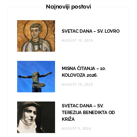
e
t
T
Najnoviji postovi
b
a
u
o
g
b
SVETAC DANA – SV. LOVRO
o
r
e
AUGUST 10, 2026
k
a
m
MISNA ČITANJA – 10.
KOLOVOZA 2026.
AUGUST 10, 2026
SVETAC DANA – SV.
TEREZIJA BENEDIKTA OD
KRIŽA
AUGUST 9, 2026