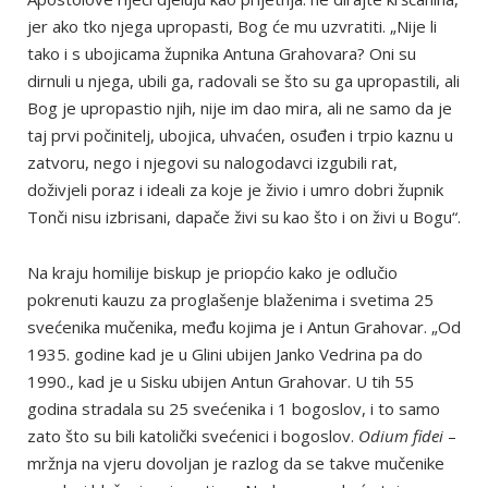
jer ako tko njega upropasti, Bog će mu uzvratiti. „Nije li
tako i s ubojicama župnika Antuna Grahovara? Oni su
dirnuli u njega, ubili ga, radovali se što su ga upropastili, ali
Bog je upropastio njih, nije im dao mira, ali ne samo da je
taj prvi počinitelj, ubojica, uhvaćen, osuđen i trpio kaznu u
zatvoru, nego i njegovi su nalogodavci izgubili rat,
doživjeli poraz i ideali za koje je živio i umro dobri župnik
Tonči nisu izbrisani, dapače živi su kao što i on živi u Bogu“.
Na kraju homilije biskup je priopćio kako je odlučio
pokrenuti kauzu za proglašenje blaženima i svetima 25
svećenika mučenika, među kojima je i Antun Grahovar. „Od
1935. godine kad je u Glini ubijen Janko Vedrina pa do
1990., kad je u Sisku ubijen Antun Grahovar. U tih 55
godina stradala su 25 svećenika i 1 bogoslov, i to samo
zato što su bili katolički svećenici i bogoslov.
Odium fidei
–
mržnja na vjeru dovoljan je razlog da se takve mučenike