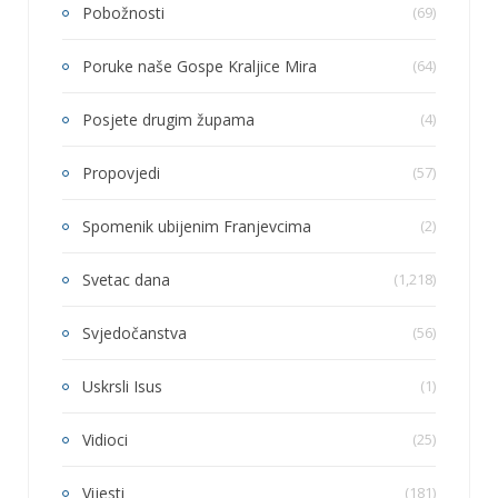
Pobožnosti
(69)
Poruke naše Gospe Kraljice Mira
(64)
Posjete drugim župama
(4)
Propovjedi
(57)
Spomenik ubijenim Franjevcima
(2)
Svetac dana
(1,218)
Svjedočanstva
(56)
Uskrsli Isus
(1)
Vidioci
(25)
Vijesti
(181)