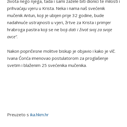
života nego njega, tada i sami zažele biti dionici te milosti i
prihvaćaju vjeru u Krista. Neka i nama naš svećenik
mučenik Antun, koji je ubijen prije 32 godine, bude
nadahnuće ustrajnosti u vjeri, žrtve za Krista i primjer
hrabroga pastira koji se ne boji
dati i život svoj za svoje
ovce”
.
Nakon popričesne molitve biskup je objavio i kako je vlč.
Ivana Ćorića imenovao postulatorom za proglašenje
svetim i blaženim 25 svećenika mučenika.
Preuzeto s
ika.hkm.hr