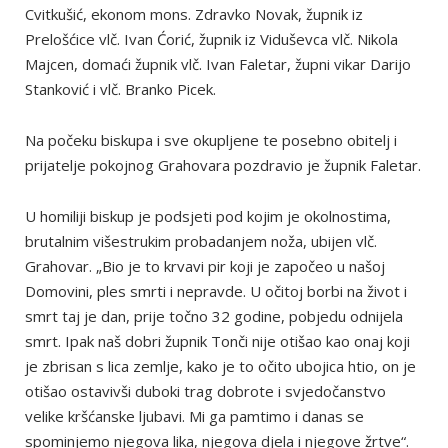
Cvitkušić, ekonom mons. Zdravko Novak, župnik iz
Prelošćice vlč. Ivan Ćorić, župnik iz Viduševca vlč. Nikola
Majcen, domaći župnik vlč. Ivan Faletar, župni vikar Darijo
Stanković i vlč. Branko Picek.
Na počeku biskupa i sve okupljene te posebno obitelj i
prijatelje pokojnog Grahovara pozdravio je župnik Faletar.
U homiliji biskup je podsjeti pod kojim je okolnostima,
brutalnim višestrukim probadanjem noža, ubijen vlč.
Grahovar. „Bio je to krvavi pir koji je započeo u našoj
Domovini, ples smrti i nepravde. U očitoj borbi na život i
smrt taj je dan, prije točno 32 godine, pobjedu odnijela
smrt. Ipak naš dobri župnik Tonči nije otišao kao onaj koji
je zbrisan s lica zemlje, kako je to očito ubojica htio, on je
otišao ostavivši duboki trag dobrote i svjedočanstvo
velike kršćanske ljubavi. Mi ga pamtimo i danas se
spominjemo njegova lika, njegova djela i njegove žrtve“.