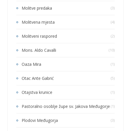
Molitve predaka
(3)
Molitvena mjesta
(4)
Molitveni raspored
(2)
Mons. Aldo Cavalli
(10)
Oaza Mira
(1)
Otac Ante Gabrić
(5)
Otajstva krunice
(1)
Pastoralno osoblje župe sv. Jakova Međugorje
(1)
Plodovi Međugorja
(3)