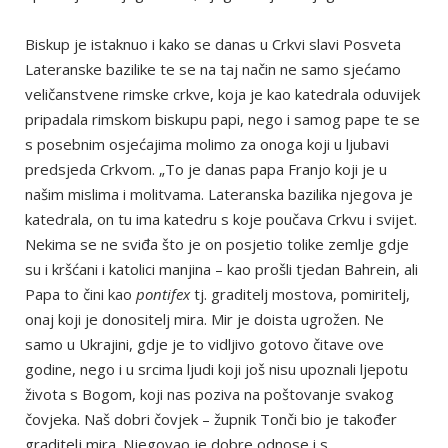
Biskup je istaknuo i kako se danas u Crkvi slavi Posveta
Lateranske bazilike te se na taj način ne samo sjećamo
veličanstvene rimske crkve, koja je kao katedrala oduvijek
pripadala rimskom biskupu papi, nego i samog pape te se
s posebnim osjećajima molimo za onoga koji u ljubavi
predsjeda Crkvom. „To je danas papa Franjo koji je u
našim mislima i molitvama. Lateranska bazilika njegova je
katedrala, on tu ima katedru s koje poučava Crkvu i svijet.
Nekima se ne sviđa što je on posjetio tolike zemlje gdje
su i kršćani i katolici manjina – kao prošli tjedan Bahrein, ali
Papa to čini kao
pontifex
tj. graditelj mostova, pomiritelj,
onaj koji je donositelj mira. Mir je doista ugrožen. Ne
samo u Ukrajini, gdje je to vidljivo gotovo čitave ove
godine, nego i u srcima ljudi koji još nisu upoznali ljepotu
života s Bogom, koji nas poziva na poštovanje svakog
čovjeka. Naš dobri čovjek – župnik Tonči bio je također
graditelj mira. Njegovao je dobre odnose i s