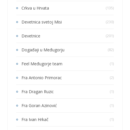
Crkva u Hrvata
(135)
Devetnica svetoj Misi
(230)
Devetnice
(201)
Događaji u Međugorju
(82)
Feel Međugorje team
(1)
Fra Antonio Primorac
(2)
Fra Dragan Ruzic
(1)
Fra Goran Azinović
(1)
Fra Ivan Hrkač
(1)