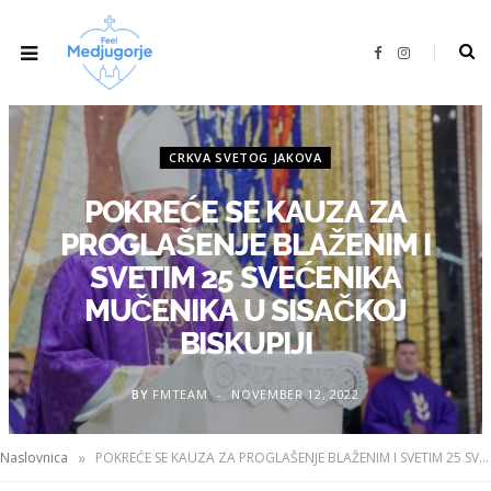
F
I
a
n
c
s
e
t
b
a
o
g
o
r
k
a
CRKVA SVETOG JAKOVA
m
POKREĆE SE KAUZA ZA
PROGLAŠENJE BLAŽENIM I
SVETIM 25 SVEĆENIKA
MUČENIKA U SISAČKOJ
BISKUPIJI
BY
FMTEAM
NOVEMBER 12, 2022
»
Naslovnica
POKREĆE SE KAUZA ZA PROGLAŠENJE BLAŽENIM I SVETIM 25 SVEĆENIKA MUČENIKA U SISAČKOJ BISKUPIJI