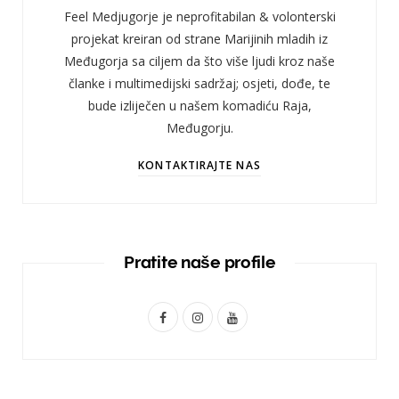
Feel Medjugorje je neprofitabilan & volonterski
projekat kreiran od strane Marijinih mladih iz
Međugorja sa ciljem da što više ljudi kroz naše
članke i multimedijski sadržaj; osjeti, dođe, te
bude izliječen u našem komadiću Raja,
Međugorju.
KONTAKTIRAJTE NAS
Pratite naše profile
F
I
Y
a
n
o
c
s
u