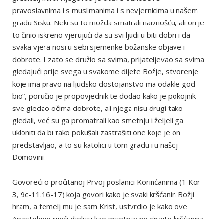
pravoslavnima i s muslimanima i s nevjernicima u našem
gradu Sisku. Neki su to možda smatrali naivnošću, ali on je
to činio iskreno vjerujući da su svi ljudi u biti dobri i da
svaka vjera nosi u sebi sjemenke božanske objave i
dobrote. I zato se družio sa svima, prijateljevao sa svima
gledajući prije svega u svakome dijete Božje, stvorenje
koje ima pravo na ljudsko dostojanstvo ma odakle god
bio“, poručio je propovjednik te dodao kako je pokojnik
sve gledao očima dobrote, ali njega nisu drugi tako
gledali, već su ga promatrali kao smetnju i željeli ga
ukloniti da bi tako pokušali zastrašiti one koje je on
predstavljao, a to su katolici u tom gradu i u našoj
Domovini.
Govoreći o pročitanoj Prvoj poslanici Korinćanima (1 Kor
3, 9c-11.16-17) koja govori kako je svaki kršćanin Božji
hram, a temelj mu je sam Krist, ustvrdio je kako ove
Apostolove riječi djeluju kao prijetnja: ne dirajte kršćanina,