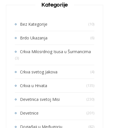
Kategorije
Bez Kategorije
(10)
Brdo Ukazanja
(6)
Crkva Milosrdnog Isusa u Šurmancima
(3)
Crkva svetog Jakova
(4)
Crkva u Hrvata
(135)
Devetnica svetoj Misi
(230)
Devetnice
(201)
Događaji u Međugorju
(82)