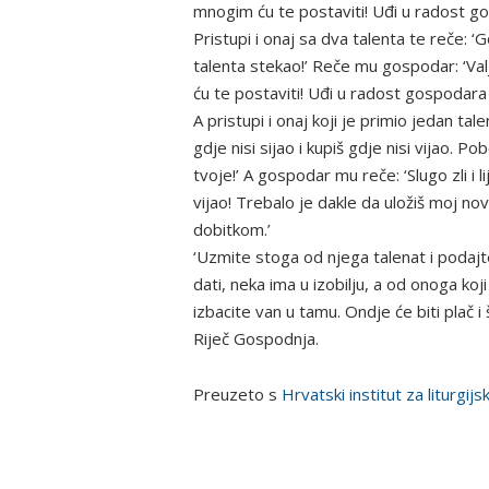
mnogim ću te postaviti! Uđi u radost g
Pristupi i onaj sa dva talenta te reče:
talenta stekao!’ Reče mu gospodar: ‘Val
ću te postaviti! Uđi u radost gospodara
A pristupi i onaj koji je primio jedan ta
gdje nisi sijao i kupiš gdje nisi vijao. P
tvoje!’ A gospodar mu reče: ‘Slugo zli i 
vijao! Trebalo je dakle da uložiš moj no
dobitkom.’
‘Uzmite stoga od njega talenat i podajt
dati, neka ima u izobilju, a od onoga ko
izbacite van u tamu. Ondje će biti plač i 
Riječ Gospodnja.
Preuzeto s
Hrvatski institut za liturgijs