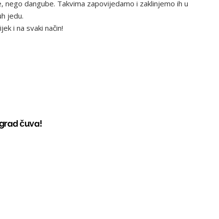
de, nego dangube. Takvima zapovijedamo i zaklinjemo ih u
h jedu.
k i na svaki način!
grad čuva!