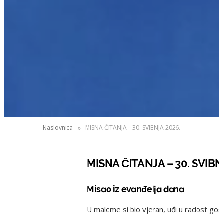
»
Naslovnica
MISNA ČITANJA – 30. SVIBNJA 2026.
MISNA ČITANJA – 30. SVIB
Misao iz evanđelja dana
U malome si bio vjeran, uđi u radost g