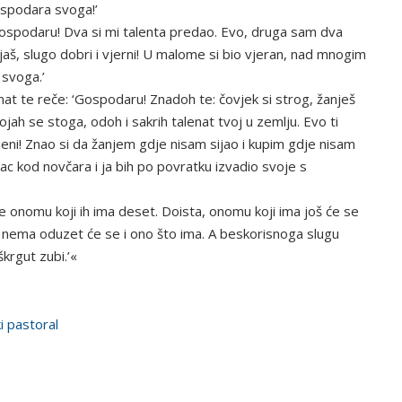
ospodara svoga!’
 ‘Gospodaru! Dva si mi talenta predao. Evo, druga sam dva
jaš, slugo dobri i vjerni! U malome si bio vjeran, nad mnogim
 svoga.’
lenat te reče: ‘Gospodaru! Znadoh te: čovjek si strog, žanješ
obojah se stoga, odoh i sakrih talenat tvoj u zemlju. Evo ti
lijeni! Znao si da žanjem gdje nisam sijao i kupim gdje nisam
vac kod novčara i ja bih po povratku izvadio svoje s
e onomu koji ih ima deset. Doista, onomu koji ima još će se
ji nema oduzet će se i ono što ima. A beskorisnoga slugu
škrgut zubi.’«
ki pastoral