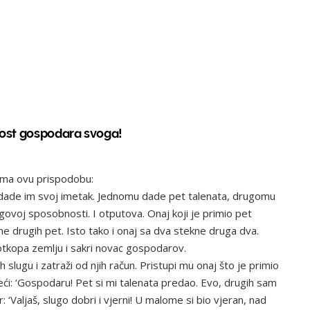
dost gospodara svoga!
ima ovu prispodobu:
i dade im svoj imetak. Jednomu dade pet talenata, drugomu
ovoj sposobnosti. I otputova. Onaj koji je primio pet
ne drugih pet. Isto tako i onaj sa dva stekne druga dva.
 otkopa zemlju i sakri novac gospodarov.
ugu i zatraži od njih račun. Pristupi mu onaj što je primio
ći: ‘Gospodaru! Pet si mi talenata predao. Evo, drugih sam
‘Valjaš, slugo dobri i vjerni! U malome si bio vjeran, nad