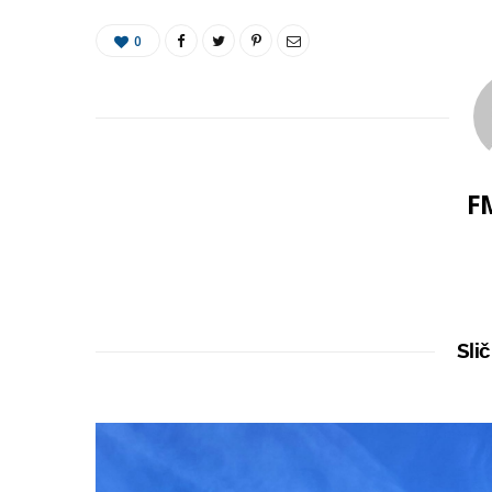
0
F
Slič