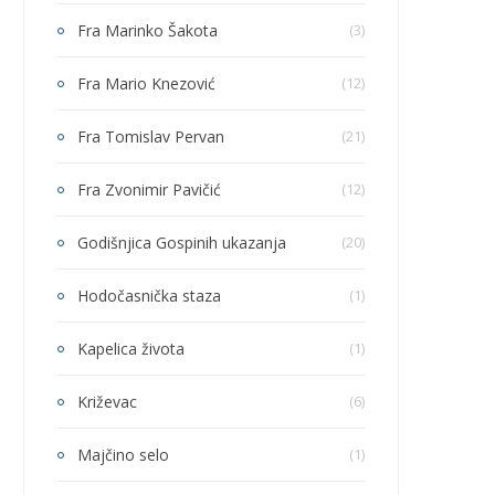
Fra Marinko Šakota
(3)
Fra Mario Knezović
(12)
Fra Tomislav Pervan
(21)
Fra Zvonimir Pavičić
(12)
Godišnjica Gospinih ukazanja
(20)
Hodočasnička staza
(1)
Kapelica života
(1)
Križevac
(6)
Majčino selo
(1)