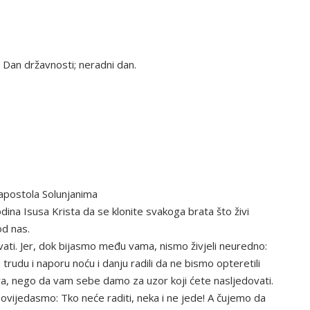
: Dan državnosti; neradni dan.
apostola Solunjanima
na Isusa Krista da se klonite svakoga brata što živi
od nas.
ati. Jer, dok bijasmo među vama, nismo živjeli neuredno:
 trudu i naporu noću i danju radili da ne bismo opteretili
va, nego da vam sebe damo za uzor koji ćete nasljedovati.
ovijedasmo: Tko neće raditi, neka i ne jede! A čujemo da