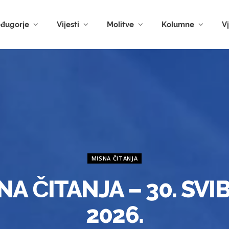
đugorje
Vijesti
Molitve
Kolumne
V
MISNA ČITANJA
NA ČITANJA – 30. SVI
2026.