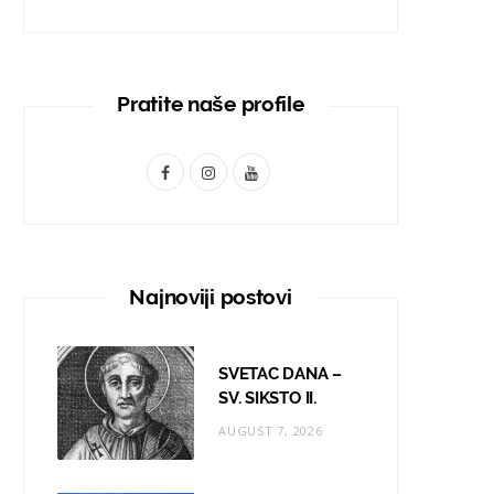
Pratite naše profile
F
I
Y
a
n
o
c
s
u
e
t
T
Najnoviji postovi
b
a
u
o
g
b
SVETAC DANA –
o
r
e
SV. SIKSTO II.
AUGUST 7, 2026
k
a
m