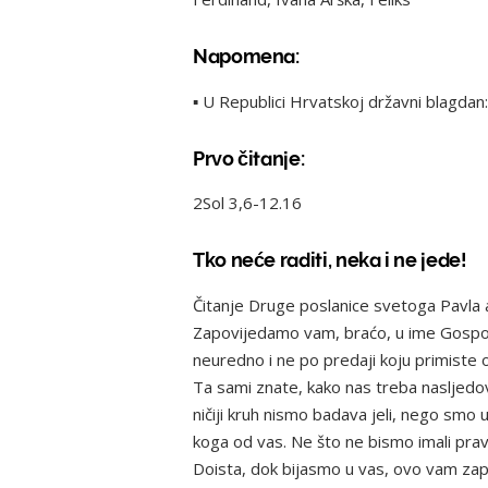
Napomena:
▪ U Republici Hrvatskoj državni blagdan
Prvo čitanje:
2Sol 3,6-12.16
Tko neće raditi, neka i ne jede!
Čitanje Druge poslanice svetoga Pavla 
Zapovijedamo vam, braćo, u ime Gospodi
neuredno i ne po predaji koju primiste 
Ta sami znate, kako nas treba nasljedov
ničiji kruh nismo badava jeli, nego smo u
koga od vas. Ne što ne bismo imali pra
Doista, dok bijasmo u vas, ovo vam zap