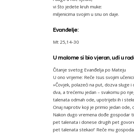
vi što jedete kruh muke:
miljenicima svojim u snu on daje.
Evanđelje:
Mt 25,14-30
U malome si bio vjeran, uđi u ra
Čitanje svetog Evanđelja po Mateju
U ono vrijeme: Reče Isus svojim učenic
»Čovjek, polazeći na put, dozva sluge 
dva, a trećemu jedan – svakomu po njeg
talenata odmah ode, upotrijebi ih i stek
Onaj naprotiv koji je primio jedan ode,
Nakon dugo vremena dođe gospodar tih sl
pet talenata i donese drugih pet govore
pet talenata stekao!’ Reče mu gospodar: 