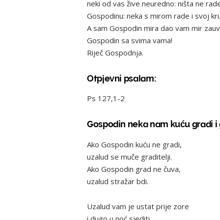
neki od vas žive neuredno: ništa ne ra
Gospodinu: neka s mirom rade i svoj kru
A sam Gospodin mira dao vam mir zauvije
Gospodin sa svima vama!
Riječ Gospodnja.
Otpjevni psalam:
Ps 127,1-2
Gospodin neka nam kuću gradi i 
Ako Gospodin kuću ne gradi,
uzalud se muče graditelji.
Ako Gospodin grad ne čuva,
uzalud stražar bdi.
Uzalud vam je ustat prije zore
i dugo u noć sjediti,