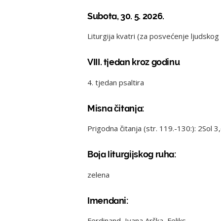
Subota, 30. 5. 2026.
Liturgija kvatri (za posvećenje ljudskog
VIII. tjedan kroz godinu
4. tjedan psaltira
Misna čitanja:
Prigodna čitanja (str. 119.-130:): 2Sol
Boja liturgijskog ruha:
zelena
Imendani:
Ferdinand, Ivana Arška, Feliks