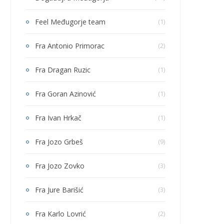
Feel Međugorje team
(1)
Fra Antonio Primorac
(2)
Fra Dragan Ruzic
(1)
Fra Goran Azinović
(1)
Fra Ivan Hrkač
(1)
Fra Jozo Grbeš
(9)
Fra Jozo Zovko
(3)
Fra Jure Barišić
(3)
Fra Karlo Lovrić
(2)