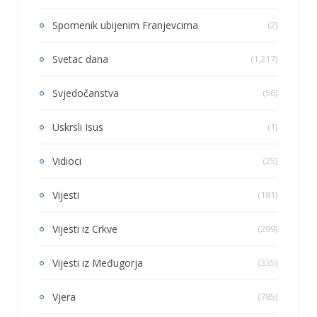
Spomenik ubijenim Franjevcima
(2)
Svetac dana
(1,217)
Svjedočanstva
(56)
Uskrsli Isus
(1)
Vidioci
(25)
Vijesti
(181)
Vijesti iz Crkve
(299)
Vijesti iz Međugorja
(335)
Vjera
(785)