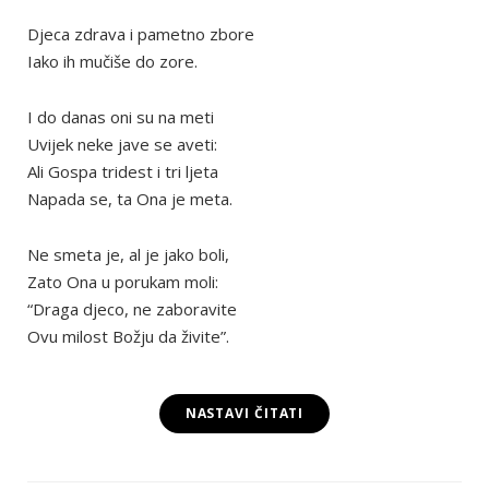
Djeca zdrava i pametno zbore
Iako ih mučiše do zore.
I do danas oni su na meti
Uvijek neke jave se aveti:
Ali Gospa tridest i tri ljeta
Napada se, ta Ona je meta.
Ne smeta je, al je jako boli,
Zato Ona u porukam moli:
“Draga djeco, ne zaboravite
Ovu milost Božju da živite”.
NASTAVI ČITATI