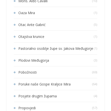
Mons. Aldo Cavalli
(10)
Oaza Mira
(1)
Otac Ante Gabrić
(5)
Otajstva krunice
(1)
Pastoralno osoblje župe sv. Jakova Međugorje
(1)
Plodovi Međugorja
(3)
Pobožnosti
(69)
Poruke naše Gospe Kraljice Mira
(64)
Posjete drugim župama
(4)
Propovjedi
(57)