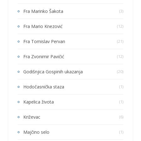
Fra Marinko Šakota
(3)
Fra Mario Knezović
(12)
Fra Tomislav Pervan
(21)
Fra Zvonimir Pavičić
(12)
Godišnjica Gospinih ukazanja
(20)
Hodočasnička staza
(1)
Kapelica života
(1)
Križevac
(6)
Majčino selo
(1)