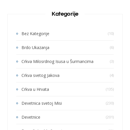
Kategorije
Bez Kategorije
(10)
Brdo Ukazanja
(6)
Crkva Milosrdnog Isusa u Šurmancima
(3)
Crkva svetog Jakova
(4)
Crkva u Hrvata
(135)
Devetnica svetoj Misi
(230)
Devetnice
(201)