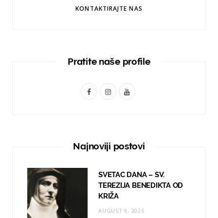
KONTAKTIRAJTE NAS
Pratite naše profile
F
I
Y
a
n
o
c
s
u
e
t
T
Najnoviji postovi
b
a
u
o
g
b
SVETAC DANA – SV.
TEREZIJA BENEDIKTA OD
o
r
e
KRIŽA
k
a
AUGUST 9, 2026