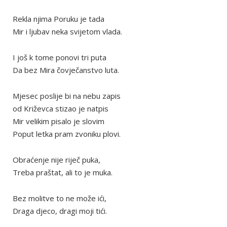
Rekla njima Poruku je tada
Mir i ljubav neka svijetom vlada.
I još k tome ponovi tri puta
Da bez Mira čovječanstvo luta.
Mjesec poslije bi na nebu zapis
od Križevca stizao je natpis
Mir velikim pisalo je slovim
Poput letka pram zvoniku plovi.
Obraćenje nije riječ puka,
Treba praštat, ali to je muka.
Bez molitve to ne može ići,
Draga djeco, dragi moji tići.