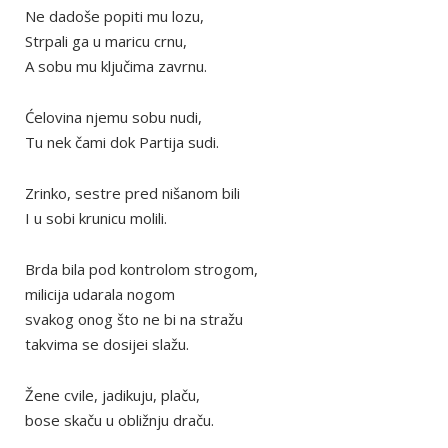
Ne dadoše popiti mu lozu,
Strpali ga u maricu crnu,
A sobu mu ključima zavrnu.
Ćelovina njemu sobu nudi,
Tu nek čami dok Partija sudi.
Zrinko, sestre pred nišanom bili
I u sobi krunicu molili.
Brda bila pod kontrolom strogom,
milicija udarala nogom
svakog onog što ne bi na stražu
takvima se dosijei slažu.
Žene cvile, jadikuju, plaču,
bose skaču u obližnju draču.