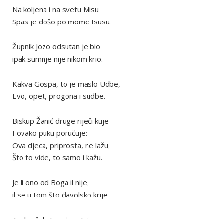
Na koljena i na svetu Misu
Spas je došo po mome Isusu.
Župnik Jozo odsutan je bio
ipak sumnje nije nikom krio.
Kakva Gospa, to je maslo Udbe,
Evo, opet, progona i sudbe.
Biskup Žanić druge riječi kuje
I ovako puku poručuje:
Ova djeca, priprosta, ne lažu,
Što to vide, to samo i kažu.
Je li ono od Boga il nije,
il se u tom što đavolsko krije.