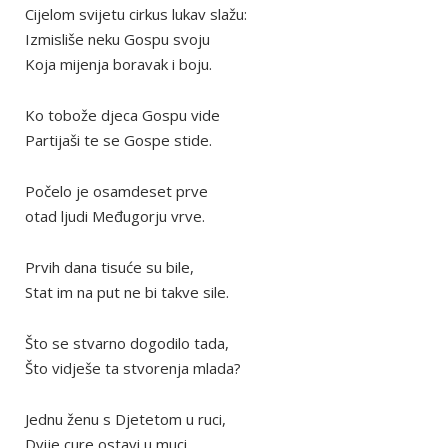
Cijelom svijetu cirkus lukav slažu:
Izmisliše neku Gospu svoju
Koja mijenja boravak i boju.
Ko tobože djeca Gospu vide
Partijaši te se Gospe stide.
Počelo je osamdeset prve
otad ljudi Međugorju vrve.
Prvih dana tisuće su bile,
Stat im na put ne bi takve sile.
Što se stvarno dogodilo tada,
Što vidješe ta stvorenja mlada?
Jednu ženu s Djetetom u ruci,
Dvije cure ostavi u muci.