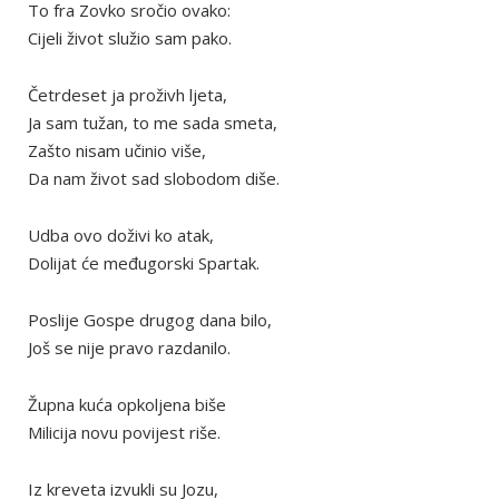
To fra Zovko sročio ovako:
Cijeli život služio sam pako.
Četrdeset ja proživh ljeta,
Ja sam tužan, to me sada smeta,
Zašto nisam učinio više,
Da nam život sad slobodom diše.
Udba ovo doživi ko atak,
Dolijat će međugorski Spartak.
Poslije Gospe drugog dana bilo,
Još se nije pravo razdanilo.
Župna kuća opkoljena biše
Milicija novu povijest riše.
Iz kreveta izvukli su Jozu,