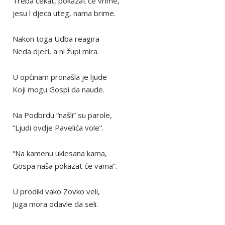
Treba čekat, pokazat će vrime,
jesu l djeca uteg, nama brime.
Nakon toga Udba reagira
Neda djeci, a ni župi mira.
U općinam pronašla je ljude
Koji mogu Gospi da naude.
Na Podbrdu “našli” su parole,
“Ljudi ovdje Pavelića vole”.
“Na kamenu uklesana kama,
Gospa naša pokazat će vama”.
U prodiki vako Zovko veli,
Juga mora odavle da seli.