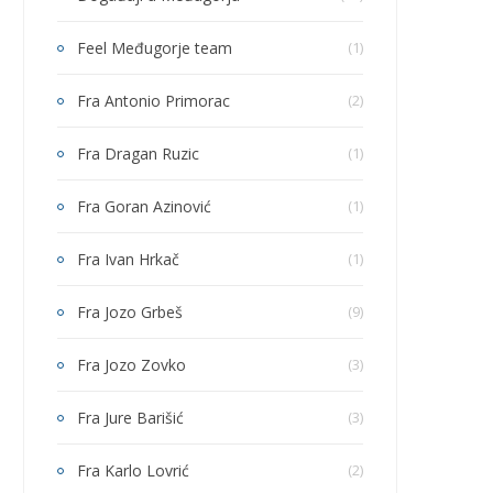
Feel Međugorje team
(1)
Fra Antonio Primorac
(2)
Fra Dragan Ruzic
(1)
Fra Goran Azinović
(1)
Fra Ivan Hrkač
(1)
Fra Jozo Grbeš
(9)
Fra Jozo Zovko
(3)
Fra Jure Barišić
(3)
Fra Karlo Lovrić
(2)