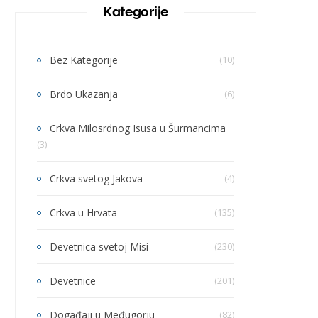
Kategorije
Bez Kategorije
(10)
Brdo Ukazanja
(6)
Crkva Milosrdnog Isusa u Šurmancima
(3)
Crkva svetog Jakova
(4)
Crkva u Hrvata
(135)
Devetnica svetoj Misi
(230)
Devetnice
(201)
Događaji u Međugorju
(82)