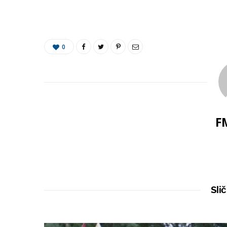
0
F
Slič