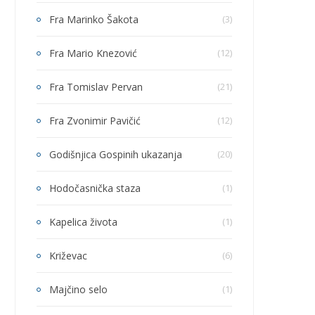
Fra Marinko Šakota
(3)
Fra Mario Knezović
(12)
Fra Tomislav Pervan
(21)
Fra Zvonimir Pavičić
(12)
Godišnjica Gospinih ukazanja
(20)
Hodočasnička staza
(1)
Kapelica života
(1)
Križevac
(6)
Majčino selo
(1)