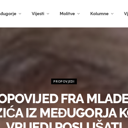
đugorje
Vijesti
Molitve
Kolumne
V
PROPOVJEDI
OPOVIJED FRA MLAD
IĆA IZ MEĐUGORJA 
VRIJEDI POSLUŠATI