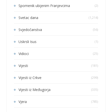
Spomenik ubijenim Franjevcima
(2)
Svetac dana
(1,214)
Svjedočanstva
(56)
Uskrsli Isus
(1)
Vidioci
(25)
Vijesti
(181)
Vijesti iz Crkve
(299)
Vijesti iz Međugorja
(335)
Vjera
(785)