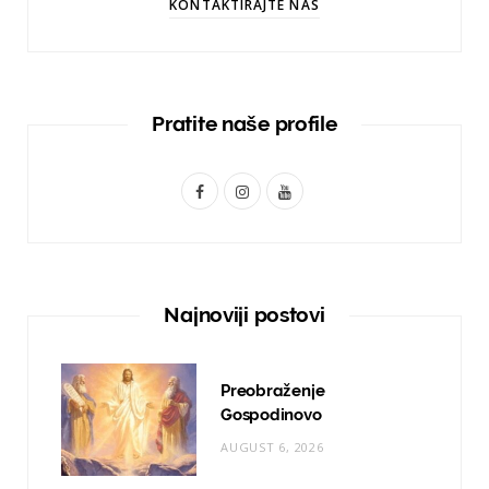
KONTAKTIRAJTE NAS
Pratite naše profile
F
I
Y
a
n
o
c
s
u
e
t
T
Najnoviji postovi
b
a
u
o
g
b
Preobraženje
o
r
e
Gospodinovo
AUGUST 6, 2026
k
a
m