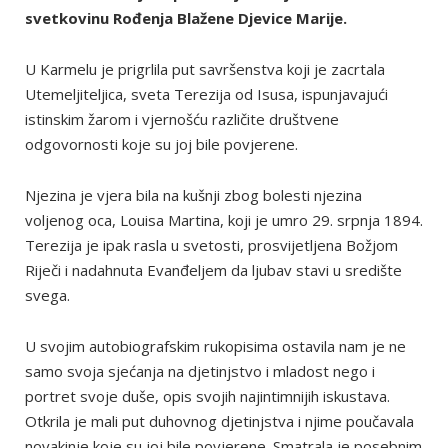
svetkovinu Rođenja Blažene Djevice Marije.
U Karmelu je prigrlila put savršenstva koji je zacrtala
Utemeljiteljica, sveta Terezija od Isusa, ispunjavajući
istinskim žarom i vjernošću različite društvene
odgovornosti koje su joj bile povjerene.
Njezina je vjera bila na kušnji zbog bolesti njezina
voljenog oca, Louisa Martina, koji je umro 29. srpnja 1894.
Terezija je ipak rasla u svetosti, prosvijetljena Božjom
Riječi i nadahnuta Evanđeljem da ljubav stavi u središte
svega.
U svojim autobiografskim rukopisima ostavila nam je ne
samo svoja sjećanja na djetinjstvo i mladost nego i
portret svoje duše, opis svojih najintimnijih iskustava.
Otkrila je mali put duhovnog djetinjstva i njime poučavala
novakinje koje su joj bile povjerene. Smatrala je posebnim