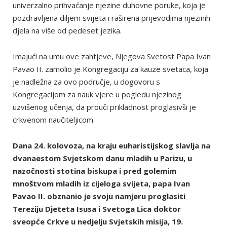
univerzalno prihvaćanje njezine duhovne poruke, koja je
pozdravljena diljem svijeta i raširena prijevodima njezinih
djela na više od pedeset jezika.
Imajući na umu ove zahtjeve, Njegova Svetost Papa Ivan
Pavao II. zamolio je Kongregaciju za kauze svetaca, koja
je nadležna za ovo područje, u dogovoru s
Kongregacijom za nauk vjere u pogledu njezinog
uzvišenog učenja, da prouči prikladnost proglasivši je
crkvenom naučiteljicom.
Dana 24. kolovoza, na kraju euharistijskog slavlja na
dvanaestom Svjetskom danu mladih u Parizu, u
nazočnosti stotina biskupa i pred golemim
mnoštvom mladih iz cijeloga svijeta, papa Ivan
Pavao II. obznanio je svoju namjeru proglasiti
Tereziju Djeteta Isusa i Svetoga Lica doktor
sveopće Crkve u nedjelju Svjetskih misija, 19.