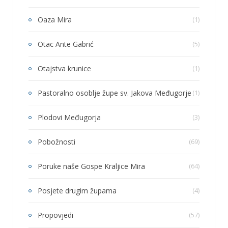
Oaza Mira
(1)
Otac Ante Gabrić
(5)
Otajstva krunice
(1)
Pastoralno osoblje župe sv. Jakova Međugorje
(1)
Plodovi Međugorja
(3)
Pobožnosti
(69)
Poruke naše Gospe Kraljice Mira
(64)
Posjete drugim župama
(4)
Propovjedi
(57)