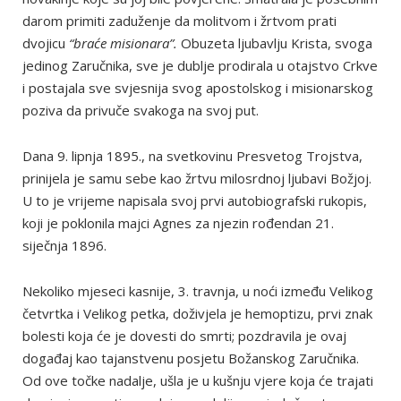
darom primiti zaduženje da molitvom i žrtvom prati
dvojicu
“braće misionara”.
Obuzeta ljubavlju Krista, svoga
jedinog Zaručnika, sve je dublje prodirala u otajstvo Crkve
i postajala sve svjesnija svog apostolskog i misionarskog
poziva da privuče svakoga na svoj put.
Dana 9. lipnja 1895., na svetkovinu Presvetog Trojstva,
prinijela je samu sebe kao žrtvu milosrdnoj ljubavi Božjoj.
U to je vrijeme napisala svoj prvi autobiografski rukopis,
koji je poklonila majci Agnes za njezin rođendan 21.
siječnja 1896.
Nekoliko mjeseci kasnije, 3. travnja, u noći između Velikog
četvrtka i Velikog petka, doživjela je hemoptizu, prvi znak
bolesti koja će je dovesti do smrti; pozdravila je ovaj
događaj kao tajanstvenu posjetu Božanskog Zaručnika.
Od ove točke nadalje, ušla je u kušnju vjere koja će trajati