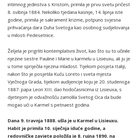
intimnog jedinstva s Kristom, primila je prvu svetu pričest
8. svibnja 1884. Nekoliko tjedana kasnije, 14. lipnja iste
godine, primila je sakrament krizme, potpuno svjesna
prihvaćanja dara Duha Svetoga kao osobnog sudjelovanja
u milosti Pedesetnice.
Željela je prigrliti kontemplativni život, kao što su to učinile
njezine sestre Pauline i Marie u karmelu u Lisieuxu, ali ju je
u tome spriječila njezina mladost. Tijekom posjeta Italiji,
nakon što je posjetila Kuću Loreto i sveta mjesta
Vječnoga Grada, tijekom audijencije koju je 20. studenoga
1887. papa Leon XIII. dao hodočasnicima iz Lisieuxa, s
djetinjom je odvažnošću zamolila Svetog Oca da bude
mogao ući u Karmel s petnaest godina.
Dana 9. travnja 1888. ušla je u Karmel u Lisieuxu.
Habit je primila 10. siječnja iduće godine, a
redovničke zavjete položila je 8. rujna 1890. na