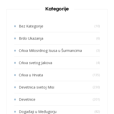
Kategorije
Bez Kategorije
(10)
Brdo Ukazanja
(6)
Crkva Milosrdnog Isusa u Šurmancima
(3)
Crkva svetog Jakova
(4)
Crkva u Hrvata
(135)
Devetnica svetoj Misi
(230)
Devetnice
(201)
Događaji u Međugorju
(82)