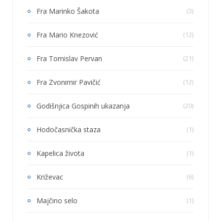
Fra Marinko Šakota
(3)
Fra Mario Knezović
(12)
Fra Tomislav Pervan
(21)
Fra Zvonimir Pavičić
(12)
Godišnjica Gospinih ukazanja
(20)
Hodočasnička staza
(1)
Kapelica života
(1)
Križevac
(6)
Majčino selo
(1)