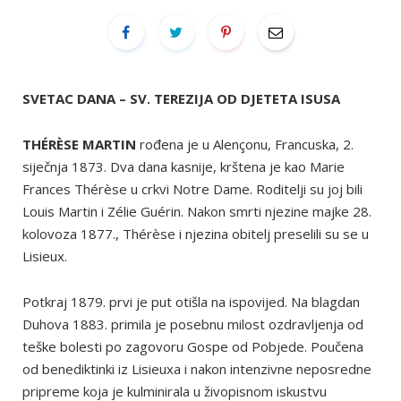
SVETAC DANA – SV. TEREZIJA OD DJETETA ISUSA
THÉRÈSE MARTIN
rođena je u Alençonu, Francuska, 2.
siječnja 1873. Dva dana kasnije, krštena je kao Marie
Frances Thérèse u crkvi Notre Dame. Roditelji su joj bili
Louis Martin i Zélie Guérin. Nakon smrti njezine majke 28.
kolovoza 1877., Thérèse i njezina obitelj preselili su se u
Lisieux.
Potkraj 1879. prvi je put otišla na ispovijed. Na blagdan
Duhova 1883. primila je posebnu milost ozdravljenja od
teške bolesti po zagovoru Gospe od Pobjede. Poučena
od benediktinki iz Lisieuxa i nakon intenzivne neposredne
pripreme koja je kulminirala u živopisnom iskustvu