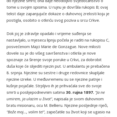
do njezine smrti; ona daje neodoljivo svjedočanstvo o
tome u svojim spisima. U rujnu je dovršila rukopis B; ovaj
tekst daje zapanjujuće dokaze o duhovnoj zrelosti koju je
postigla, osobito o otkriću svog poziva u srcu Crkve.
Dok joj je zdravlje opadalo i vrijeme suđenja se
nastavljalo, u mjesecu lipnju počela je raditi na rukopisu C,
posvećenom Majci Marie de Gonzague. Nove milosti
dovele su je do višeg savršenstva i otkrila je nove
spoznaje za širenje svoje poruke u Crkvi, za dobrobit
duša koje će slijediti njezin put. U ambulantu je prebačena
8. srpnja. Njezine su sestre i druge redovnice skupljale
njezine izreke. U međuvremenu su se njezine patnje i
kušnje pojačale. Strpljivo ih je prihvaćala sve do svoje
smrti u poslijepodnevnim satima
30. rujna 1897.
“Ja ne
umirem, ja ulazim u život”
, napisala je svom duhovnom
bratu misionaru, ocu M. Bellieru. Njezine posljednje riječi,
“Bože moj…, volim te!”
, zapečatile su život koji se ugasio na