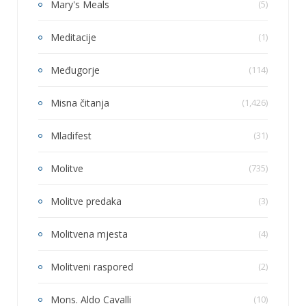
Mary's Meals
(5)
Meditacije
(1)
Međugorje
(114)
Misna čitanja
(1,426)
Mladifest
(31)
Molitve
(735)
Molitve predaka
(3)
Molitvena mjesta
(4)
Molitveni raspored
(2)
Mons. Aldo Cavalli
(10)