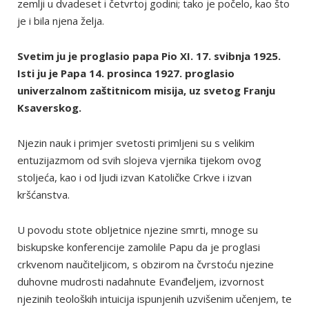
zemlji u dvadeset i četvrtoj godini; tako je počelo, kao što
je i bila njena želja.
Svetim ju je proglasio papa Pio XI. 17. svibnja 1925.
Isti ju je Papa 14. prosinca 1927. proglasio
univerzalnom zaštitnicom misija, uz svetog Franju
Ksaverskog.
Njezin nauk i primjer svetosti primljeni su s velikim
entuzijazmom od svih slojeva vjernika tijekom ovog
stoljeća, kao i od ljudi izvan Katoličke Crkve i izvan
kršćanstva.
U povodu stote obljetnice njezine smrti, mnoge su
biskupske konferencije zamolile Papu da je proglasi
crkvenom naučiteljicom, s obzirom na čvrstoću njezine
duhovne mudrosti nadahnute Evanđeljem, izvornost
njezinih teoloških intuicija ispunjenih uzvišenim učenjem, te