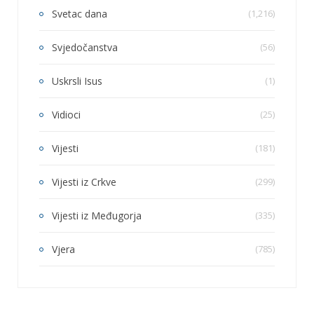
Svetac dana
(1,216)
Svjedočanstva
(56)
Uskrsli Isus
(1)
Vidioci
(25)
Vijesti
(181)
Vijesti iz Crkve
(299)
Vijesti iz Međugorja
(335)
Vjera
(785)