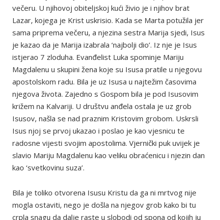
večeru. U njihovoj obiteljskoj kući živio je i njihov brat
Lazar, kojega je Krist uskrisio. Kada se Marta potužila jer
sama priprema večeru, a njezina sestra Marija sjedi, Isus
je kazao da je Marija izabrala ‘najbolji dio’. Iz nje je Isus
istjerao 7 zloduha. Evanđelist Luka spominje Mariju
Magdalenu u skupini žena koje su Isusa pratile u njegovu
apostolskom radu. Bila je uz Isusa u najtežim časovima
njegova života. Zajedno s Gospom bila je pod Isusovim
križem na Kalvariji. U društvu anđela ostala je uz grob
Isusov, našla se nad praznim Kristovim grobom. Uskrsli
Isus njoj se prvoj ukazao i poslao je kao vjesnicu te
radosne vijesti svojim apostolima. Vjernički puk uvijek je
slavio Mariju Magdalenu kao veliku obraćenicu i njezin dan
kao ‘svetkovinu suza’.
Bila je toliko otvorena Isusu Kristu da ga ni mrtvog nije
mogla ostaviti, nego je došla na njegov grob kako bi tu
crpla snagu da dalje raste u slobodi od spona od kojih ju