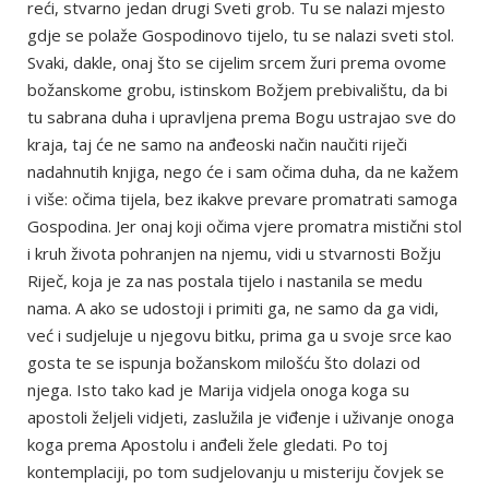
reći, stvarno jedan drugi Sveti grob. Tu se nalazi mjesto
gdje se polaže Gospodinovo tijelo, tu se nalazi sveti stol.
Svaki, dakle, onaj što se cijelim srcem žuri prema ovome
božanskome grobu, istinskom Božjem prebivalištu, da bi
tu sabrana duha i upravljena prema Bogu ustrajao sve do
kraja, taj će ne samo na anđeoski način naučiti riječi
nadahnutih knjiga, nego će i sam očima duha, da ne kažem
i više: očima tijela, bez ikakve prevare promatrati samoga
Gospodina. Jer onaj koji očima vjere promatra mistični stol
i kruh života pohranjen na njemu, vidi u stvarnosti Božju
Riječ, koja je za nas postala tijelo i nastanila se medu
nama. A ako se udostoji i primiti ga, ne samo da ga vidi,
već i sudjeluje u njegovu bitku, prima ga u svoje srce kao
gosta te se ispunja božanskom milošću što dolazi od
njega. Isto tako kad je Marija vidjela onoga koga su
apostoli željeli vidjeti, zaslužila je viđenje i uživanje onoga
koga prema Apostolu i anđeli žele gledati. Po toj
kontemplaciji, po tom sudjelovanju u misteriju čovjek se