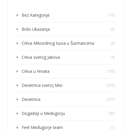
Bez Kategorije
(10)
Brdo Ukazanja
(6)
Crkva Milosrdnog Isusa u Šurmancima
(3)
Crkva svetog Jakova
(4)
Crkva u Hrvata
(135)
Devetnica svetoj Misi
(230)
Devetnice
(201)
Događaji u Međugorju
(82)
Feel Međugorje team
(1)