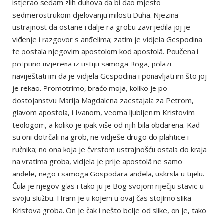
istjerao sedam zlih duhova da bi dao mjesto
sedmerostrukom djelovanju milosti Duha. Njezina
ustrajnost da ostane i dalje na grobu zavrijedila joj je
viđenje i razgovor s anđelima; zatim je vidjela Gospodina
te postala njegovim apostolom kod apostolâ. Poučena i
potpuno uvjerena iz ustiju samoga Boga, polazi
naviještati im da je vidjela Gospodina i ponavljati im što joj
je rekao. Promotrimo, braćo moja, koliko je po
dostojanstvu Marija Magdalena zaostajala za Petrom,
glavom apostola, i Ivanom, veoma ljubljenim Kristovim
teologom, a koliko je ipak više od njih bila obdarena. Kad
su oni dotrčali na grob, ne vidješe drugo do plahtice i
ručnika; no ona koja je čvrstom ustrajnošću ostala do kraja
na vratima groba, vidjela je prije apostolâ ne samo
anđele, nego i samoga Gospodara anđela, uskrsla u tijelu.
Čula je njegov glas i tako ju je Bog svojom riječju stavio u
svoju službu. Hram je u kojem u ovaj čas stojimo slika
Kristova groba. On je čak i nešto bolje od slike, on je, tako