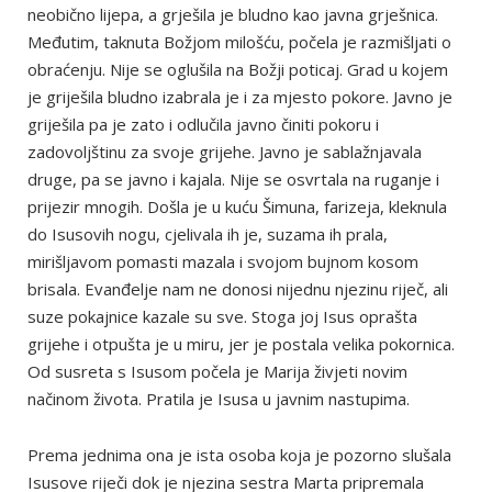
neobično lijepa, a grješila je bludno kao javna grješnica.
Međutim, taknuta Božjom milošću, počela je razmišljati o
obraćenju. Nije se oglušila na Božji poticaj. Grad u kojem
je griješila bludno izabrala je i za mjesto pokore. Javno je
griješila pa je zato i odlučila javno činiti pokoru i
zadovoljštinu za svoje grijehe. Javno je sablažnjavala
druge, pa se javno i kajala. Nije se osvrtala na ruganje i
prijezir mnogih. Došla je u kuću Šimuna, farizeja, kleknula
do Isusovih nogu, cjelivala ih je, suzama ih prala,
mirišljavom pomasti mazala i svojom bujnom kosom
brisala. Evanđelje nam ne donosi nijednu njezinu riječ, ali
suze pokajnice kazale su sve. Stoga joj Isus oprašta
grijehe i otpušta je u miru, jer je postala velika pokornica.
Od susreta s Isusom počela je Marija živjeti novim
načinom života. Pratila je Isusa u javnim nastupima.
Prema jednima ona je ista osoba koja je pozorno slušala
Isusove riječi dok je njezina sestra Marta pripremala