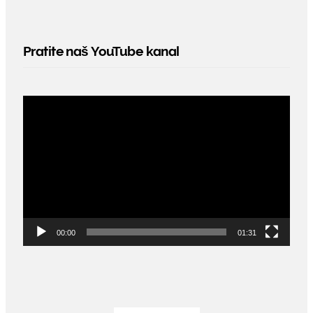
Pratite naš YouTube kanal
Video
Player
00:00
01:31