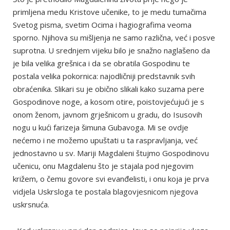
primljena medu Kristove učenike, to je medu tumačima
Svetog pisma, svetim Ocima i hagiografima veoma
sporno. Njihova su mišljenja ne samo različna, već i posve
suprotna. U srednjem vijeku bilo je snažno naglašeno da
je bila velika grešnica i da se obratila Gospodinu te
postala velika pokornica: najodličniji predstavnik svih
obraćenika. Slikari su je obično slikali kako suzama pere
Gospodinove noge, a kosom otire, poistovjećujući je s
onom ženom, javnom grješnicom u gradu, do Isusovih
nogu u kući farizeja šimuna Gubavoga. Mi se ovdje
nećemo i ne možemo upuštati u ta raspravljanja, već
jednostavno u sv. Mariji Magdaleni štujmo Gospodinovu
učenicu, onu Magdalenu što je stajala pod njegovim
križem, o čemu govore svi evanđelisti, i onu koja je prva
vidjela Uskrsloga te postala blagovjesnicom njegova
uskrsnuća.