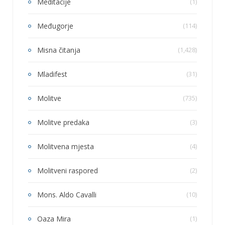
Meditacije
(1)
Međugorje
(114)
Misna čitanja
(1,428)
Mladifest
(31)
Molitve
(735)
Molitve predaka
(3)
Molitvena mjesta
(4)
Molitveni raspored
(2)
Mons. Aldo Cavalli
(10)
Oaza Mira
(1)