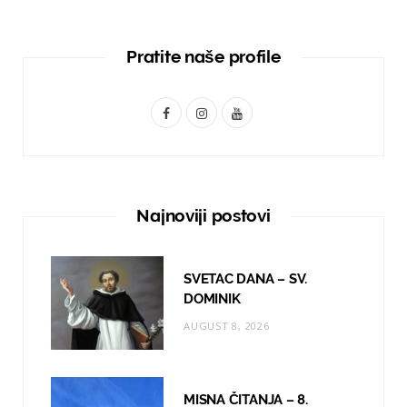
Pratite naše profile
F
I
Y
a
n
o
c
s
u
e
t
T
Najnoviji postovi
b
a
u
o
g
b
SVETAC DANA – SV.
o
r
e
DOMINIK
AUGUST 8, 2026
k
a
m
MISNA ČITANJA – 8.