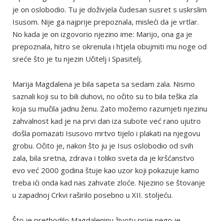
je on oslobodio. Tu je doživjela čudesan susret s uskrslim
Isusom. Nije ga najprije prepoznala, misleći da je vrtlar.
No kada je on izgovorio njezino ime: Marijo, ona ga je
prepoznala, hitro se okrenula i htjela obujmiti mu noge od
sreće što je tu njezin Učitelj i Spasitelj.
Marija Magdalena je bila sapeta sa sedam zala. Nismo
saznali koji su to bili duhovi, no očito su to bila teška zla
koja su mučila jadnu ženu. Zato možemo razumjeti njezinu
zahvalnost kad je na prvi dan iza subote već rano ujutro
došla pomazati Isusovo mrtvo tijelo i plakati na njegovu
grobu. Očito je, nakon što ju je Isus oslobodio od svih
zala, bila sretna, zdrava i toliko sveta da je kršćanstvo
evo već 2000 godina štuje kao uzor koji pokazuje kamo
treba ići onda kad nas zahvate zloće. Njezino se štovanje
u zapadnoj Crkvi raširilo posebno u XII. stoljeću.
Što je prethodilo Magdaleninu životu prije nego je