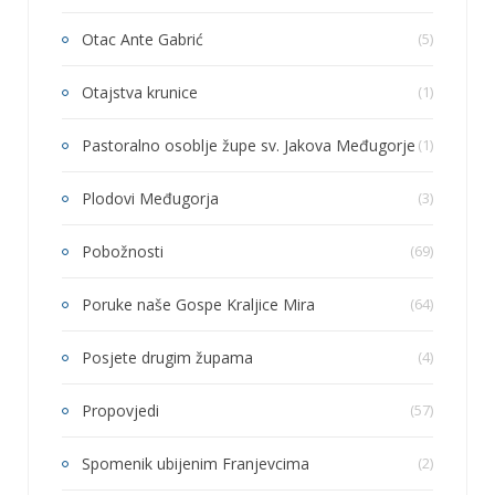
Otac Ante Gabrić
(5)
Otajstva krunice
(1)
Pastoralno osoblje župe sv. Jakova Međugorje
(1)
Plodovi Međugorja
(3)
Pobožnosti
(69)
Poruke naše Gospe Kraljice Mira
(64)
Posjete drugim župama
(4)
Propovjedi
(57)
Spomenik ubijenim Franjevcima
(2)