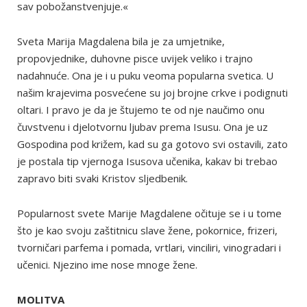
sav pobožanstvenjuje.«
Sveta Marija Magdalena bila je za umjetnike,
propovjednike, duhovne pisce uvijek veliko i trajno
nadahnuće. Ona je i u puku veoma popularna svetica. U
našim krajevima posvećene su joj brojne crkve i podignuti
oltari. I pravo je da je štujemo te od nje naučimo onu
čuvstvenu i djelotvornu ljubav prema Isusu. Ona je uz
Gospodina pod križem, kad su ga gotovo svi ostavili, zato
je postala tip vjernoga Isusova učenika, kakav bi trebao
zapravo biti svaki Kristov sljedbenik.
Popularnost svete Marije Magdalene očituje se i u tome
što je kao svoju zaštitnicu slave žene, pokornice, frizeri,
tvorničari parfema i pomada, vrtlari, vinciliri, vinogradari i
učenici. Njezino ime nose mnoge žene.
MOLITVA