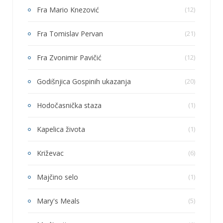
Fra Mario Knezović
(12)
Fra Tomislav Pervan
(21)
Fra Zvonimir Pavičić
(12)
Godišnjica Gospinih ukazanja
(20)
Hodočasnička staza
(1)
Kapelica života
(1)
Križevac
(6)
Majčino selo
(1)
Mary's Meals
(5)