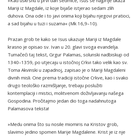
»Kad uskrsnu u prvi dan sedmice, Isus se najprije ukaza
Mariji iz Magdale, iz koje bijaše istjerao sedam zlih
duhova. Ona ode i to javi onima koji bijahu njegovi pratioci,
a sad bijahu u tuzi i suzama« (Mk 16,9–10).
Prazan grob te kako se Isus ukazuje Mariji iz Magdale
krasno je opisao sv. Ivan u 20. glavi svoga evandelja.
Tumačeći taj tekst, Grgur Palamas, solunski nadbiskup od
1340–1359, po utjecaju u istočnoj Crkvi tako velik kao sv.
Toma Akvinski u zapadnoj, zapisao je o Mariji Magdaleni
divnih misli. One prema tradiciji istočne Crkve, kao i svako
drugo teološko razmišljanje, trebaju poslužiti
kontemplaciji i mistici, molitvenom doživljavanju našega
Gospodina. Pročitajmo jedan dio toga nadahnutoga
Palamasova teksta!
»Medu onima što su nosile miomiris na Kristov grob,
slavimo jedino spomen Marije Magdalene. Krist je iz nje