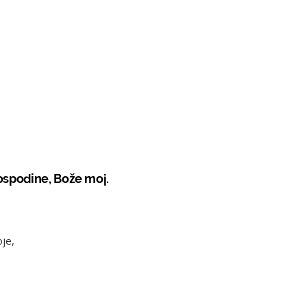
ospodine, Bože moj.
oje,