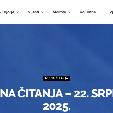
đugorje
Vijesti
Molitve
Kolumne
V
MISNA ČITANJA
NA ČITANJA – 22. SR
2025.