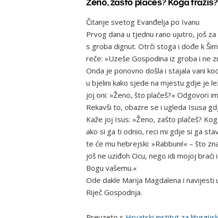
Ženo, zašto plačeš? Koga tražiš?
Čitanje svetog Evanđelja po Ivanu
Prvog dana u tjednu rano ujutro, još z
s groba dignut. Otrči stoga i dođe k Šim
reče: »Uzeše Gospodina iz groba i ne z
Onda je ponovno došla i stajala vani kod
u bjelini kako sjede na mjestu gdje je l
joj oni: »Ženo, što plačeš?« Odgovori 
Rekavši to, obazre se i ugleda Isusa gdje 
Kaže joj Isus: »Ženo, zašto plačeš? Koga
ako si ga ti odnio, reci mi gdje si ga sta
te će mu hebrejski: »Rabbuni!« – što zna
još ne uziđoh Ocu, nego idi mojoj braći
Bogu vašemu.«
Ode dakle Marija Magdalena i navijesti 
Riječ Gospodnja.
Preuzeto s
Hrvatski institut za liturgijs