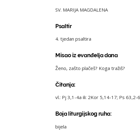
SV. MARIJA MAGDALENA
Psaltir
4. tjedan psaltira
Misao iz evanđelja dana
Ženo, zašto plačeš? Koga tražiš?
Čitanja:
vl.: Pj 3,1-4a ili: 2Kor 5,14-17; Ps 63,2
Boja liturgijskog ruha:
bijela