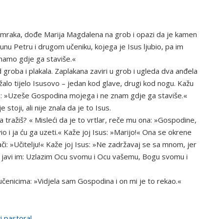
a mraka, dođe Marija Magdalena na grob i opazi da je kamen
unu Petru i drugom učeniku, kojega je Isus ljubio, pa im
namo gdje ga staviše.«
 groba i plakala. Zaplakana zaviri u grob i ugleda dva anđela
ežalo tijelo Isusovo – jedan kod glave, drugi kod nogu. Kažu
im: »Uzeše Gospodina mojega i ne znam gdje ga staviše.«
stoji, ali nije znala da je to Isus.
 tražiš? « Misleći da je to vrtlar, reče mu ona: »Gospodine,
vio i ja ću ga uzeti.« Kaže joj Isus: »Marijo!« Ona se okrene
či: »Učitelju!« Kaže joj Isus: »Ne zadržavaj se sa mnom, jer
 i javi im: Uzlazim Ocu svomu i Ocu vašemu, Bogu svomu i
učenicima: »Vidjela sam Gospodina i on mi je to rekao.«
ki pastoral