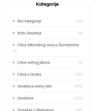
Kategorije
Bez Kategorije
(10)
Brdo Ukazanja
(6)
Crkva Milosrdnog Isusa u Šurmancima
(3)
Crkva svetog Jakova
(4)
Crkva u Hrvata
(135)
Devetnica svetoj Misi
(230)
Devetnice
(201)
Događaji u Međugorju
(82)