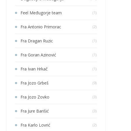
Feel Međugorje team
(1)
Fra Antonio Primorac
(2)
Fra Dragan Ruzic
(1)
Fra Goran Azinović
(1)
Fra Ivan Hrkač
(1)
Fra Jozo Grbeš
(9)
Fra Jozo Zovko
(3)
Fra Jure Barišić
(3)
Fra Karlo Lovrić
(2)