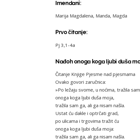
Imendani:
Marija Magdalena, Manda, Magda
Prvo čitanje:
Pj 3,1-4a
Nađoh onoga koga ljubi duša mo
Čitanje Knjige Pjesme nad pjesmama
Ovako govori zaručnica:
»Po ležaju svome, u noćima, tražila sam
onoga koga ljubi duša moja,
tražila sam ga, ali ga nisam našla.
Ustat ću dakle i optrčati grad,
po ulicama i trgovima tražit ću
onoga koga ljubi duša moja:
tražila sam ga, ali ga nisam našla.