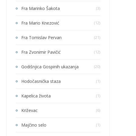
Fra Marinko Šakota
(3)
Fra Mario Knezović
(12)
Fra Tomislav Pervan
(21)
Fra Zvonimir Pavičić
(12)
Godišnjica Gospinih ukazanja
(20)
Hodočasnička staza
(1)
Kapelica života
(1)
Križevac
(6)
Majčino selo
(1)