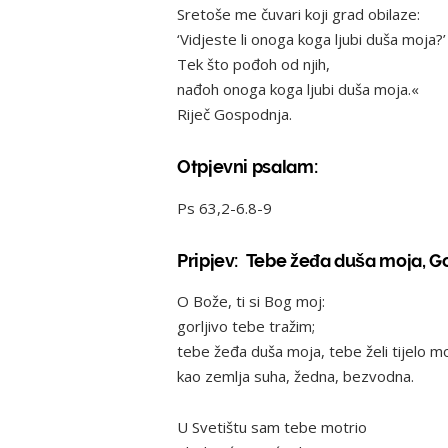
Sretoše me čuvari koji grad obilaze:
‘Vidjeste li onoga koga ljubi duša moja?’
Tek što pođoh od njih,
nađoh onoga koga ljubi duša moja.«
Riječ Gospodnja.
Otpjevni psalam:
Ps 63,2-6.8-9
Pripjev: Tebe žeđa duša moja, G
O Bože, ti si Bog moj:
gorljivo tebe tražim;
tebe žeđa duša moja, tebe želi tijelo m
kao zemlja suha, žedna, bezvodna.
U Svetištu sam tebe motrio