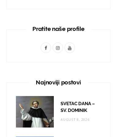
Pratite naše profile
F
I
Y
a
n
o
c
s
u
e
t
T
Najnoviji postovi
b
a
u
o
g
b
SVETAC DANA –
o
r
e
SV. DOMINIK
AUGUST 8, 2026
k
a
m