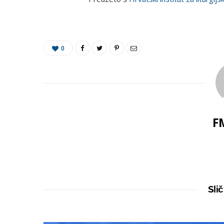
0
F
Slič