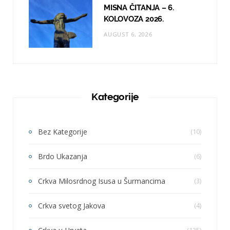
MISNA ČITANJA – 6.
KOLOVOZA 2026.
AUGUST 6, 2026
Kategorije
Bez Kategorije
(10)
Brdo Ukazanja
(6)
Crkva Milosrdnog Isusa u Šurmancima
(3)
Crkva svetog Jakova
(4)