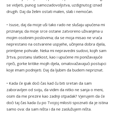
se vidjeti, punog samozadovoljstva, uzdignutog iznad
drugih. Daj da želim ostati malen, slab i nemoćan.
• Isuse, daj da moje uši tako rado ne slušaju upućena mi
priznanja; da moje srce ostane zatvoreno uživanjima u
mojim osobnim poslovima; da se moja misao ne vraća
neprestano na ostvarene uspjehe, učinjena dobra djela,
primljene pohvale. Neka mi nepravedni sudovi, kojih sam
žrtva, postanu slatkost, kao i upućene mi ponižavajuće
riječi, gorke kritike mojih djela, omalovažavajući postupci
koje imam podnijeti. Daj da ljubim da budem nepriznat.
• Kada će ipak doći čas kad ću biti sretan da sam
zaboravljen od sviju, da vidim da nitko ne sanja o meni,
osim da me prezire kao zadnji otpadak? Vjerujem da će
doći taj čas kada ću po Tvojoj milosti spoznati da je istina
samo ova: da sam ništa i da ne zaslužujem ništa.