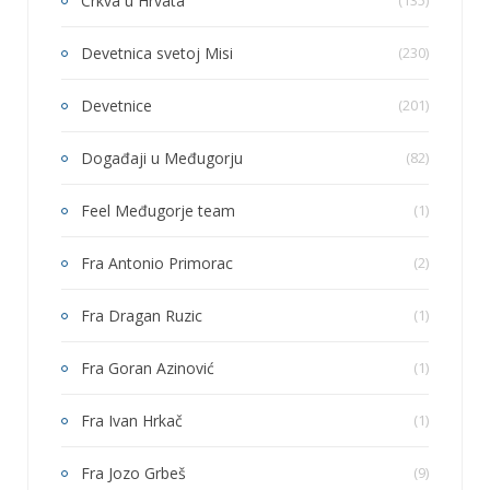
Crkva u Hrvata
(135)
Devetnica svetoj Misi
(230)
Devetnice
(201)
Događaji u Međugorju
(82)
Feel Međugorje team
(1)
Fra Antonio Primorac
(2)
Fra Dragan Ruzic
(1)
Fra Goran Azinović
(1)
Fra Ivan Hrkač
(1)
Fra Jozo Grbeš
(9)