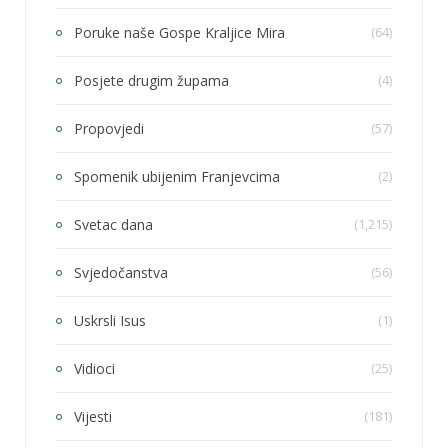
Poruke naše Gospe Kraljice Mira
(64)
Posjete drugim župama
(4)
Propovjedi
(57)
Spomenik ubijenim Franjevcima
(2)
Svetac dana
(1,215)
Svjedočanstva
(56)
Uskrsli Isus
(1)
Vidioci
(25)
Vijesti
(181)