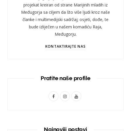
projekat kreiran od strane Marijinih mladih iz
Međugorja sa ciljem da što više ljudi kroz naše
članke i multimedijski sadržaj; osjeti, dođe, te
bude izliječen u našem komadiću Raja,
Međugorju.
KONTAKTIRAJTE NAS
Pratite naše profile
F
I
Y
a
n
o
c
s
u
e
t
T
Najnoviji postovi