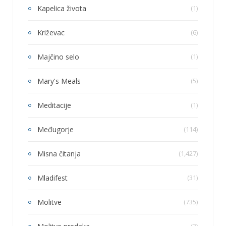
Kapelica života
(1)
Križevac
(6)
Majčino selo
(1)
Mary's Meals
(5)
Meditacije
(1)
Međugorje
(114)
Misna čitanja
(1,427)
Mladifest
(31)
Molitve
(735)