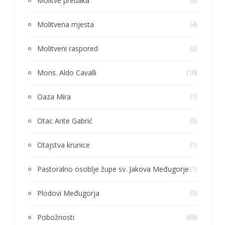
Molitve predaka
(3)
Molitvena mjesta
(4)
Molitveni raspored
(2)
Mons. Aldo Cavalli
(10)
Oaza Mira
(1)
Otac Ante Gabrić
(5)
Otajstva krunice
(1)
Pastoralno osoblje župe sv. Jakova Međugorje
(1)
Plodovi Međugorja
(3)
Pobožnosti
(69)