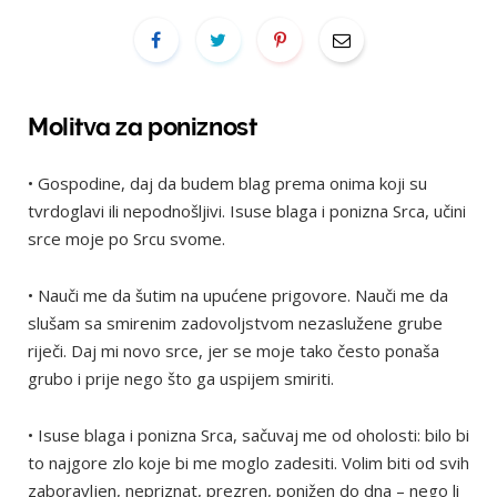
Molitva za poniznost
• Gospodine, daj da budem blag prema onima koji su
tvrdoglavi ili nepodnošljivi. Isuse blaga i ponizna Srca, učini
srce moje po Srcu svome.
• Nauči me da šutim na upućene prigovore. Nauči me da
slušam sa smirenim zadovoljstvom nezaslužene grube
riječi. Daj mi novo srce, jer se moje tako često ponaša
grubo i prije nego što ga uspijem smiriti.
• Isuse blaga i ponizna Srca, sačuvaj me od oholosti: bilo bi
to najgore zlo koje bi me moglo zadesiti. Volim biti od svih
zaboravljen, nepriznat, prezren, ponižen do dna – nego li