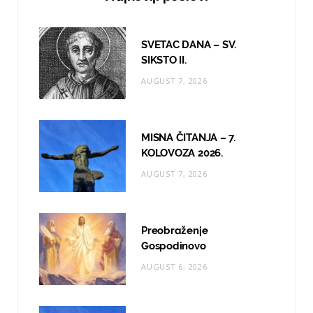
b
a
u
o
g
b
SVETAC DANA – SV.
o
r
e
SIKSTO II.
AUGUST 7, 2026
k
a
m
MISNA ČITANJA – 7.
KOLOVOZA 2026.
AUGUST 7, 2026
Preobraženje
Gospodinovo
AUGUST 6, 2026