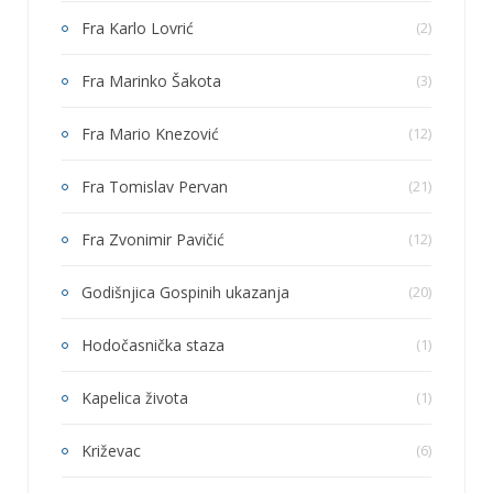
Fra Karlo Lovrić
(2)
Fra Marinko Šakota
(3)
Fra Mario Knezović
(12)
Fra Tomislav Pervan
(21)
Fra Zvonimir Pavičić
(12)
Godišnjica Gospinih ukazanja
(20)
Hodočasnička staza
(1)
Kapelica života
(1)
Križevac
(6)