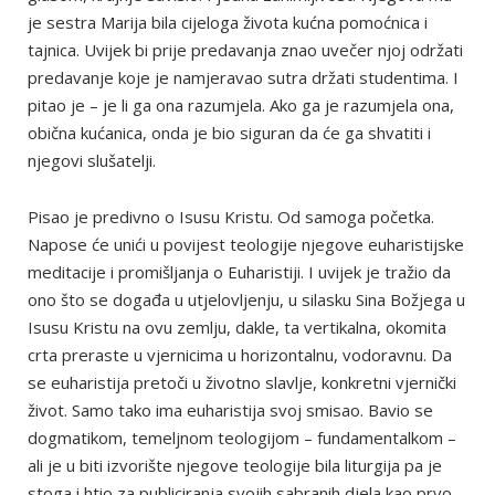
je sestra Marija bila cijeloga života kućna pomoćnica i
tajnica. Uvijek bi prije predavanja znao uvečer njoj održati
predavanje koje je namjeravao sutra držati studentima. I
pitao je – je li ga ona razumjela. Ako ga je razumjela ona,
obična kućanica, onda je bio siguran da će ga shvatiti i
njegovi slušatelji.
Pisao je predivno o Isusu Kristu. Od samoga početka.
Napose će unići u povijest teologije njegove euharistijske
meditacije i promišljanja o Euharistiji. I uvijek je tražio da
ono što se događa u utjelovljenju, u silasku Sina Božjega u
Isusu Kristu na ovu zemlju, dakle, ta vertikalna, okomita
crta preraste u vjernicima u horizontalnu, vodoravnu. Da
se euharistija pretoči u životno slavlje, konkretni vjernički
život. Samo tako ima euharistija svoj smisao. Bavio se
dogmatikom, temeljnom teologijom – fundamentalkom –
ali je u biti izvorište njegove teologije bila liturgija pa je
stoga i htio za publiciranja svojih sabranih djela kao prvo