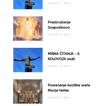
AUGUST 7, 2026
k
a
m
Preobraženje
Gospodinovo
AUGUST 6, 2026
MISNA ČITANJA – 6.
KOLOVOZA 2026.
AUGUST 6, 2026
Posvećenje bazilike svete
Marije Velike
AUGUST 5, 2026