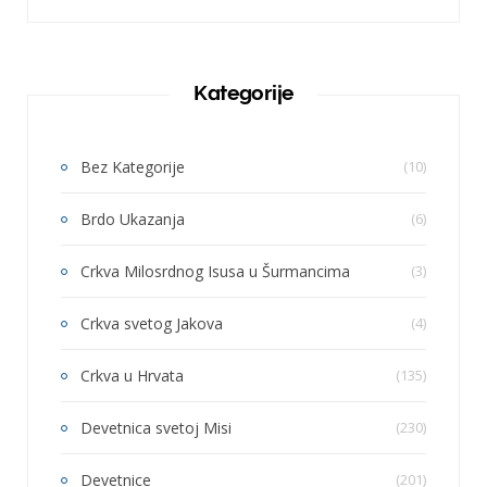
Kategorije
Bez Kategorije
(10)
Brdo Ukazanja
(6)
Crkva Milosrdnog Isusa u Šurmancima
(3)
Crkva svetog Jakova
(4)
Crkva u Hrvata
(135)
Devetnica svetoj Misi
(230)
Devetnice
(201)