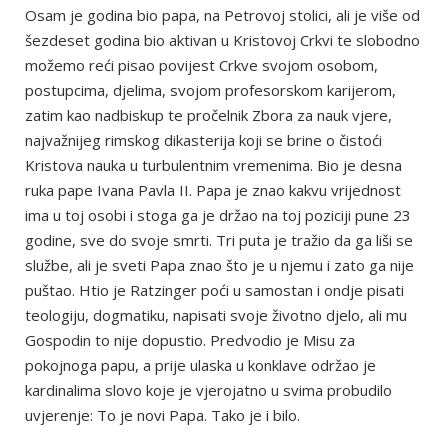
Osam je godina bio papa, na Petrovoj stolici, ali je više od
šezdeset godina bio aktivan u Kristovoj Crkvi te slobodno
možemo reći pisao povijest Crkve svojom osobom,
postupcima, djelima, svojom profesorskom karijerom,
zatim kao nadbiskup te pročelnik Zbora za nauk vjere,
najvažnijeg rimskog dikasterija koji se brine o čistoći
Kristova nauka u turbulentnim vremenima. Bio je desna
ruka pape Ivana Pavla II. Papa je znao kakvu vrijednost
ima u toj osobi i stoga ga je držao na toj poziciji pune 23
godine, sve do svoje smrti. Tri puta je tražio da ga liši se
službe, ali je sveti Papa znao što je u njemu i zato ga nije
puštao. Htio je Ratzinger poći u samostan i ondje pisati
teologiju, dogmatiku, napisati svoje životno djelo, ali mu
Gospodin to nije dopustio. Predvodio je Misu za
pokojnoga papu, a prije ulaska u konklave održao je
kardinalima slovo koje je vjerojatno u svima probudilo
uvjerenje: To je novi Papa. Tako je i bilo.