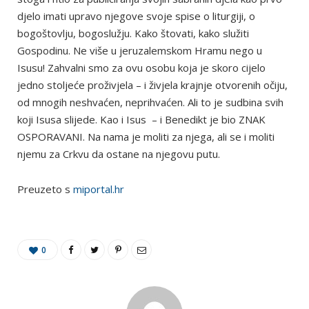
djelo imati upravo njegove svoje spise o liturgiji, o
bogoštovlju, bogoslužju. Kako štovati, kako služiti
Gospodinu. Ne više u jeruzalemskom Hramu nego u
Isusu! Zahvalni smo za ovu osobu koja je skoro cijelo
jedno stoljeće proživjela – i živjela krajnje otvorenih očiju,
od mnogih neshvaćen, neprihvaćen. Ali to je sudbina svih
koji Isusa slijede. Kao i Isus – i Benedikt je bio ZNAK
OSPORAVANI. Na nama je moliti za njega, ali se i moliti
njemu za Crkvu da ostane na njegovu putu.
Preuzeto s
miportal.hr
0