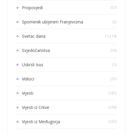
Propovjedi
(57)
Spomenik ubijenim Franjevcima
(2)
Svetac dana
(1,214)
Svjedočanstva
(56)
Uskrsli Isus
(1)
Vidioci
(25)
Vijesti
(181)
Vijesti iz Crkve
(299)
Vijesti iz Međugorja
(335)