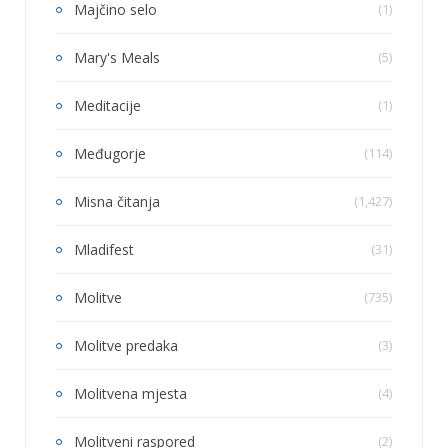
Majčino selo
(1)
Mary's Meals
(5)
Meditacije
(1)
Međugorje
(114)
Misna čitanja
(1,427)
Mladifest
(31)
Molitve
(735)
Molitve predaka
(3)
Molitvena mjesta
(4)
Molitveni raspored
(2)