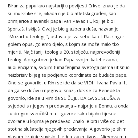
Biran za papu kao najstariji u povijesti Crkve, znao je da
su mu krhke sile, nikada nije bio atletski građen, kao
primjerice slavenski papa Ivan Pavao II., koji je bio i
športaš, i skijaš. Ovaj je bio glazbena duša, nazvan je
“Mozart u teologiji”, ostavio je iza sebe kao J. Ratzinger
golem opus, golemo djelo, s kojim se može malo tko
mjeriti. Najčitaniji teolog u 20. stoljeću, najprevođeniji
teolog. A pogotovo je kao Papa svojim katehezama,
audijencijama, svojim tumačenjima Svetoga pisma utisnuo
neizbrisiv biljeg te podjenuo koordinate za buduće pape.
Ono se govorilo, u Rim se ide da se VIDI Ivana Pavla II.,
da ga se doživi u njegovoj snazi, dok se za Benedikta
govorilo, ide se u Rim da SE ČUJE, DA GA SE SLUŠA. A
svjedoci s njegovih predavanja – najprije u Bonnu, a onda
i u drugim sveučilištima – govore kako bijahu tijesne
dvorane u kojima je predavao. Znalo je biti i više od pet
stotina slušatelja njegovih predavanja. A govorio je tihim
glasom, krajnje suvislo. I jedna zanimljivost. Njegova mu