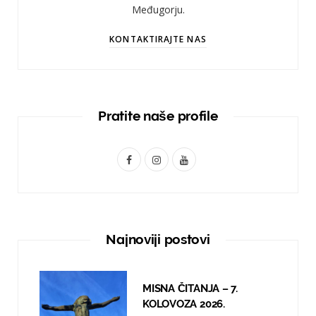
Međugorju.
KONTAKTIRAJTE NAS
Pratite naše profile
F
I
Y
a
n
o
c
s
u
e
t
T
Najnoviji postovi
b
a
u
o
g
b
MISNA ČITANJA – 7.
o
r
e
KOLOVOZA 2026.