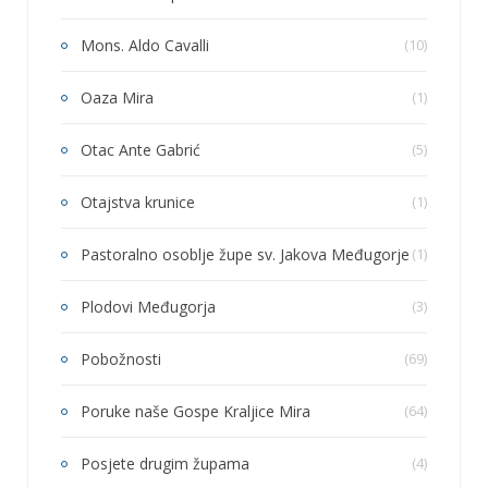
Mons. Aldo Cavalli
(10)
Oaza Mira
(1)
Otac Ante Gabrić
(5)
Otajstva krunice
(1)
Pastoralno osoblje župe sv. Jakova Međugorje
(1)
Plodovi Međugorja
(3)
Pobožnosti
(69)
Poruke naše Gospe Kraljice Mira
(64)
Posjete drugim župama
(4)