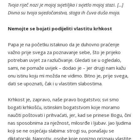
Tvoja riječ nozi je mojoj svjetiljka i svjetlo mojoj stazi. […]
Divna su tvoja svjedočanstva, stoga ih čuva duša moja.
Nemojte se bojati podijeliti vlastitu krhkost
Papa je na početku istaknuo da je duhovno praćenje
važno prije svega za poznavanje sebe, što je prijeko
potreban uvjet za razlučivanje. Gledati se u ogledalo,
sami, ne pomaže uvijek – dodao je – jer drugi nam kažu
onu istinu koju mi možda ne vidimo. Bitno je, prije svega,
dati se upoznati, čak i u vlastitim slabostima.
Krhkost je, zapravo, naše pravo bogatstvo; svi smo
bogati krhkošću, istinskim bogatstvom koje moramo
naučiti poštovati i prihvaćati, jer, kad se prinese Bogu, čini
nas sposobnima za nježnost, milosrđe i ljubav. Jao ljudima
koji se ne osjećaju slabima: strogi su, ponašaju se
diktatorski. Naprotiv, osobe koje ponizno priznaju vlastite