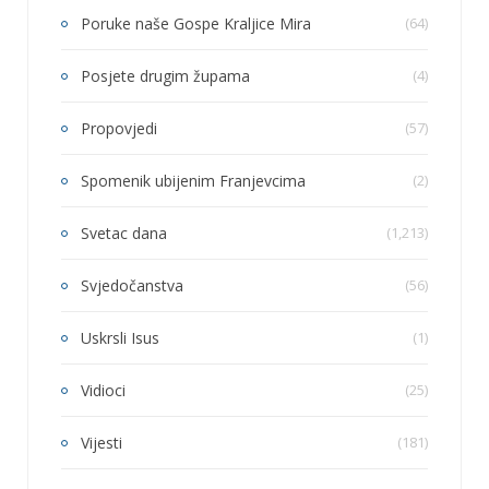
Poruke naše Gospe Kraljice Mira
(64)
Posjete drugim župama
(4)
Propovjedi
(57)
Spomenik ubijenim Franjevcima
(2)
Svetac dana
(1,213)
Svjedočanstva
(56)
Uskrsli Isus
(1)
Vidioci
(25)
Vijesti
(181)