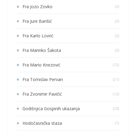
Fra Jozo Zovko
(3)
Fra Jure Barišić
(3)
Fra Karlo Lovrić
(2)
Fra Marinko Šakota
(3)
Fra Mario Knezović
(12)
Fra Tomislav Pervan
(21)
Fra Zvonimir Pavičić
(12)
Godišnjica Gospinih ukazanja
(20)
Hodočasnička staza
(1)