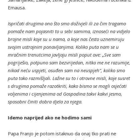
Emausa.
Ispričati drugima ono što smo doživjeli ili za čim tragamo
pomaže nam pojasniti to u sebi samima, iznoseći na vidjelo
brojne misli koje su u nama, a koje nas često uznemiruju
svojim ustrajnim ponavljanjima. Koliko puta nam se u
mračnim trenutcima javljaju misli poput ove: „Sve sam
pogriješio, potpuno sam bezvrijedan, nitko me ne razumije,
nikad neću uspjeti, osuđen sam na neuspjeh”, koliko smo
puta tako razmišljali. Lažne su to i otrovne misli, koje susret
s drugima pomaže razotkriti, kako bismo se mogli osjećati
voljenima i cijenjenima od Gospodina takvi kakvi jesmo,
sposobni činiti dobra djela za njega.
Idemo naprijed ako ne hodimo sami
Papa Franjo je potom istaknuo da onaj tko prati ne