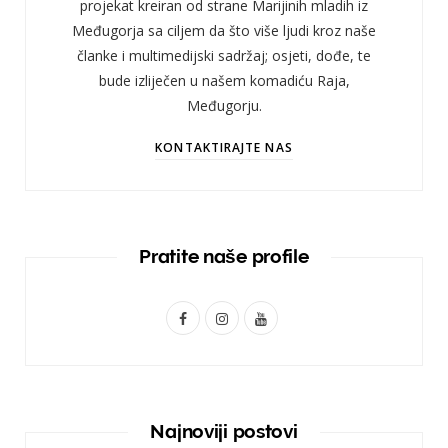
projekat kreiran od strane Marijinih mladih iz
Međugorja sa ciljem da što više ljudi kroz naše
članke i multimedijski sadržaj; osjeti, dođe, te
bude izliječen u našem komadiću Raja,
Međugorju.
KONTAKTIRAJTE NAS
Pratite naše profile
F
I
Y
a
n
o
c
s
u
e
t
T
Najnoviji postovi