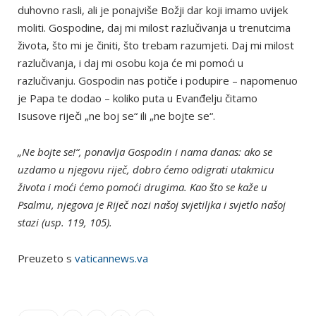
duhovno rasli, ali je ponajviše Božji dar koji imamo uvijek
moliti. Gospodine, daj mi milost razlučivanja u trenutcima
života, što mi je činiti, što trebam razumjeti. Daj mi milost
razlučivanja, i daj mi osobu koja će mi pomoći u
razlučivanju. Gospodin nas potiče i podupire – napomenuo
je Papa te dodao – koliko puta u Evanđelju čitamo
Isusove riječi „ne boj se“ ili „ne bojte se“.
„Ne bojte se!“, ponavlja Gospodin i nama danas: ako se
uzdamo u njegovu riječ, dobro ćemo odigrati utakmicu
života i moći ćemo pomoći drugima. Kao što se kaže u
Psalmu, njegova je Riječ nozi našoj svjetiljka i svjetlo našoj
stazi (usp. 119, 105).
Preuzeto s
vaticannews.va