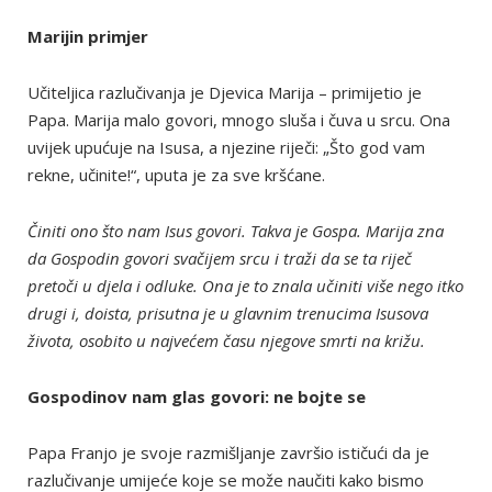
Marijin primjer
Učiteljica razlučivanja je Djevica Marija – primijetio je
Papa. Marija malo govori, mnogo sluša i čuva u srcu. Ona
uvijek upućuje na Isusa, a njezine riječi: „Što god vam
rekne, učinite!“, uputa je za sve kršćane.
Činiti ono što nam Isus govori. Takva je Gospa. Marija zna
da Gospodin govori svačijem srcu i traži da se ta riječ
pretoči u djela i odluke. Ona je to znala učiniti više nego itko
drugi i, doista, prisutna je u glavnim trenucima Isusova
života, osobito u najvećem času njegove smrti na križu.
Gospodinov nam glas govori: ne bojte se
Papa Franjo je svoje razmišljanje završio ističući da je
razlučivanje umijeće koje se može naučiti kako bismo