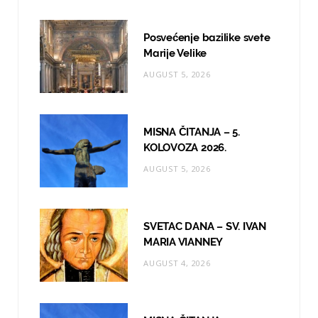
b
a
u
o
g
b
Posvećenje bazilike svete
o
r
e
Marije Velike
AUGUST 5, 2026
k
a
m
MISNA ČITANJA – 5.
KOLOVOZA 2026.
AUGUST 5, 2026
SVETAC DANA – SV. IVAN
MARIA VIANNEY
AUGUST 4, 2026