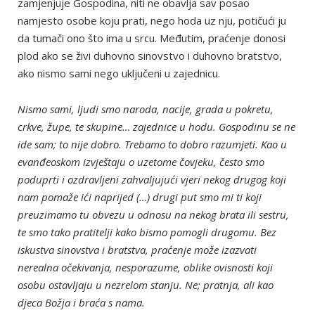
zamjenjuje Gospodina, niti ne obavlja sav posao
namjesto osobe koju prati, nego hoda uz nju, potičući ju
da tumači ono što ima u srcu. Međutim, praćenje donosi
plod ako se živi duhovno sinovstvo i duhovno bratstvo,
ako nismo sami nego uključeni u zajednicu.
Nismo sami, ljudi smo naroda, nacije, grada u pokretu,
crkve, župe, te skupine… zajednice u hodu. Gospodinu se ne
ide sam; to nije dobro. Trebamo to dobro razumjeti. Kao u
evanđeoskom izvještaju o uzetome čovjeku, često smo
poduprti i ozdravljeni zahvaljujući vjeri nekog drugog koji
nam pomaže ići naprijed (…) drugi put smo mi ti koji
preuzimamo tu obvezu u odnosu na nekog brata ili sestru,
te smo tako pratitelji kako bismo pomogli drugomu. Bez
iskustva sinovstva i bratstva, praćenje može izazvati
nerealna očekivanja, nesporazume, oblike ovisnosti koji
osobu ostavljaju u nezrelom stanju. Ne; pratnja, ali kao
djeca Božja i braća s nama.