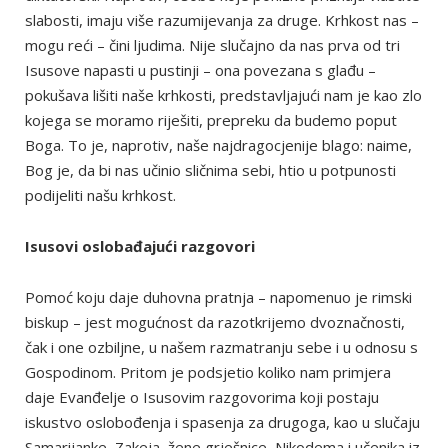
slabosti, imaju više razumijevanja za druge. Krhkost nas –
mogu reći – čini ljudima. Nije slučajno da nas prva od tri
Isusove napasti u pustinji – ona povezana s glađu –
pokušava lišiti naše krhkosti, predstavljajući nam je kao zlo
kojega se moramo riješiti, prepreku da budemo poput
Boga. To je, naprotiv, naše najdragocjenije blago: naime,
Bog je, da bi nas učinio sličnima sebi, htio u potpunosti
podijeliti našu krhkost.
Isusovi oslobađajući razgovori
Pomoć koju daje duhovna pratnja – napomenuo je rimski
biskup – jest mogućnost da razotkrijemo dvoznačnosti,
čak i one ozbiljne, u našem razmatranju sebe i u odnosu s
Gospodinom. Pritom je podsjetio koliko nam primjera
daje Evanđelje o Isusovim razgovorima koji postaju
iskustvo oslobođenja i spasenja za drugoga, kao u slučaju
Samarijanke, Zakeja, žene grješnice, Nikodema i učenika iz