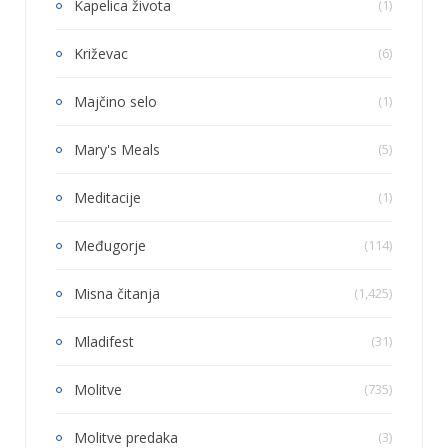
Kapelica života
(1)
Križevac
(6)
Majčino selo
(1)
Mary's Meals
(5)
Meditacije
(1)
Međugorje
(114)
Misna čitanja
(1,425)
Mladifest
(31)
Molitve
(735)
Molitve predaka
(3)