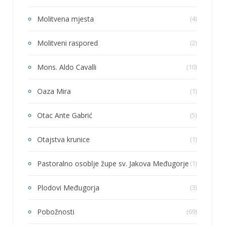
Molitvena mjesta
(4)
Molitveni raspored
(2)
Mons. Aldo Cavalli
(10)
Oaza Mira
(1)
Otac Ante Gabrić
(5)
Otajstva krunice
(1)
Pastoralno osoblje župe sv. Jakova Međugorje
(1)
Plodovi Međugorja
(3)
Pobožnosti
(69)