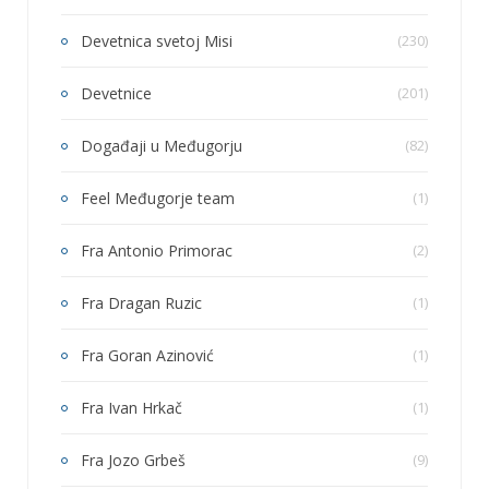
Devetnica svetoj Misi
(230)
Devetnice
(201)
Događaji u Međugorju
(82)
Feel Međugorje team
(1)
Fra Antonio Primorac
(2)
Fra Dragan Ruzic
(1)
Fra Goran Azinović
(1)
Fra Ivan Hrkač
(1)
Fra Jozo Grbeš
(9)