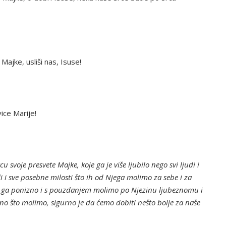
ajke, usliši nas, Isuse!
ice Marije!
voje presvete Majke, koje ga je više ljubilo nego svi ljudi i
li i sve posebne milosti što ih od Njega molimo za sebe i za
što ga ponizno i s pouzdanjem molimo po Njezinu ljubeznomu i
o što molimo, sigurno je da ćemo dobiti nešto bolje za naše