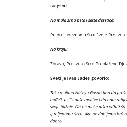
tvojemu!
Na mala zrna pete i šeste desetice:
Po preljubeznomu Srcu Svoje Presvete M
Na kraju:
Zdravo, Presveto Srce Preblažene Djev
Sveti je Ivan Eudes govorio:
Tako molimo Našega Gospodina da po Srcu s
anđeli, usliši naše molitve i da nam udije
svoje bližnje. On ne može ništa odbiti 
ljubljenomu Srcu. Ako ne dobijemo baš on
dobro.