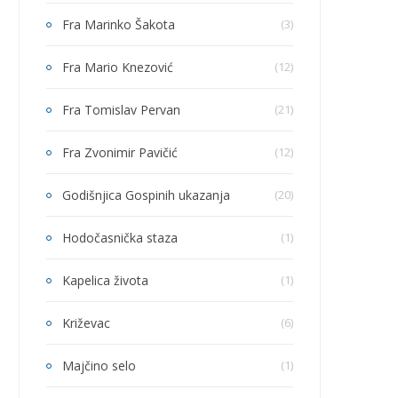
Fra Marinko Šakota
(3)
Fra Mario Knezović
(12)
Fra Tomislav Pervan
(21)
Fra Zvonimir Pavičić
(12)
Godišnjica Gospinih ukazanja
(20)
Hodočasnička staza
(1)
Kapelica života
(1)
Križevac
(6)
Majčino selo
(1)