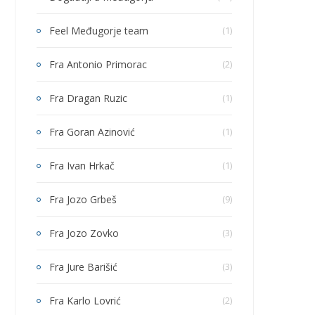
Feel Međugorje team
(1)
Fra Antonio Primorac
(2)
Fra Dragan Ruzic
(1)
Fra Goran Azinović
(1)
Fra Ivan Hrkač
(1)
Fra Jozo Grbeš
(9)
Fra Jozo Zovko
(3)
Fra Jure Barišić
(3)
Fra Karlo Lovrić
(2)