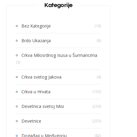
Kategorije
Bez Kategorije
(10)
Brdo Ukazanja
(6)
Crkva Milosrdnog Isusa u Šurmancima
(3)
Crkva svetog Jakova
(4)
Crkva u Hrvata
(135)
Devetnica svetoj Misi
(230)
Devetnice
(201)
Događaji u Međugorju
(82)