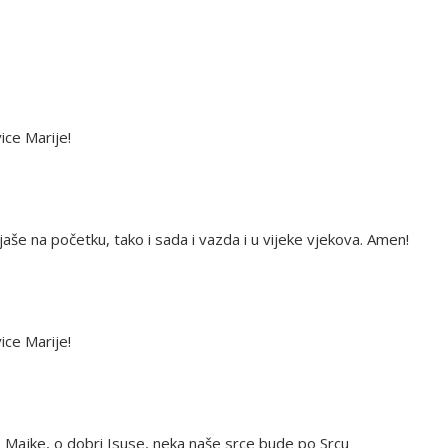
ce Marije!
jaše na početku, tako i sada i vazda i u vijeke vjekova. Amen!
ce Marije!
Majke, o dobri Isuse, neka naše srce bude po Srcu