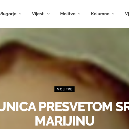
đugorje
Vijesti
Molitve
Kolumne
V
MOLITVE
UNICA PRESVETOM S
MARIJINU