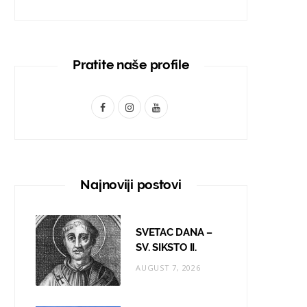
Pratite naše profile
F
I
Y
a
n
o
c
s
u
e
t
T
Najnoviji postovi
b
a
u
o
g
b
SVETAC DANA –
o
r
e
SV. SIKSTO II.
AUGUST 7, 2026
k
a
m