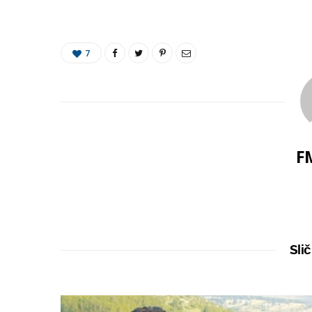
7
F
Slič