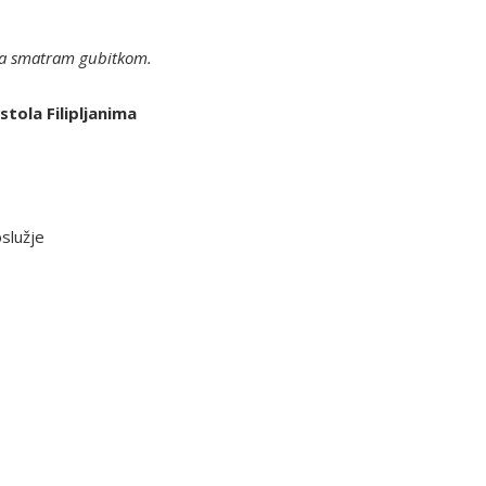
sta smatram gubitkom.
tola Filipljanima
služje