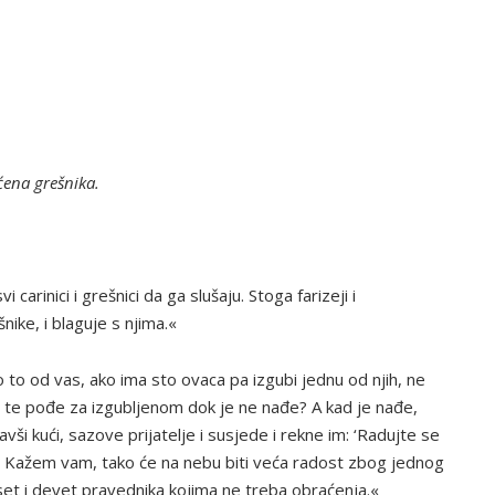
ćena grešnika.
carinici i grešnici da ga slušaju. Stoga farizeji i
ike, i blaguje s njima.«
to od vas, ako ima sto ovaca pa izgubi jednu od njih, ne
i te pođe za izgubljenom dok je ne nađe? A kad je nađe,
ši kući, sazove prijatelje i susjede i rekne im: ‘Radujte se
’ Kažem vam, tako će na nebu biti veća radost zbog jednog
et i devet pravednika kojima ne treba obraćenja.«