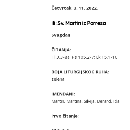
Četvrtak, 3. 11. 2022.
ili: Sv. Martin iz Porresa
Svagdan
ČITANJA:
Fil 3,3-8a; Ps 105,2-7; Lk 15,1-10
BOJA LITURGIJSKOG RUHA:
zelena
IMENDANI:
Martin, Martina, Silvija, Berard, Ida
Prvo čitanje: