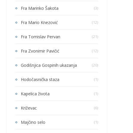
Fra Marinko Šakota
(3)
Fra Mario Knezović
(12)
Fra Tomislav Pervan
(21)
Fra Zvonimir Pavičić
(12)
Godišnjica Gospinih ukazanja
(20)
Hodočasnička staza
(1)
Kapelica života
(1)
Križevac
(6)
Majčino selo
(1)