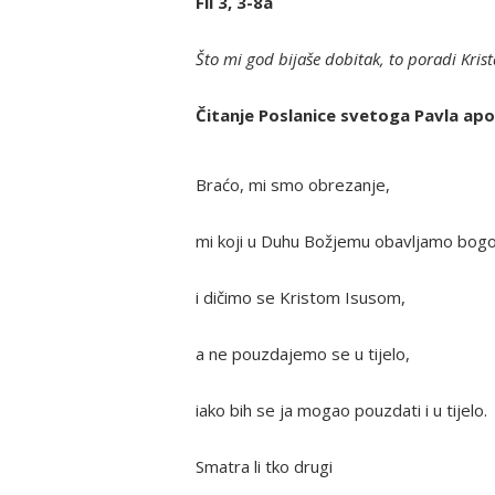
Fil 3, 3-8a
Što mi god bijaše dobitak, to poradi Kri
Čitanje Poslanice svetoga Pavla apos
Braćo, mi smo obrezanje,
mi koji u Duhu Božjemu obavljamo bogo
i dičimo se Kristom Isusom,
a ne pouzdajemo se u tijelo,
iako bih se ja mogao pouzdati i u tijelo.
Smatra li tko drugi