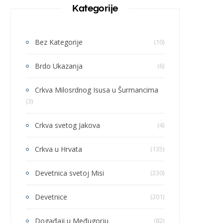
Kategorije
Bez Kategorije
(10)
Brdo Ukazanja
(6)
Crkva Milosrdnog Isusa u Šurmancima
(3)
Crkva svetog Jakova
(4)
Crkva u Hrvata
(135)
Devetnica svetoj Misi
(230)
Devetnice
(201)
Događaji u Međugorju
(82)