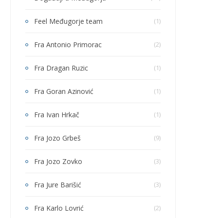
Feel Međugorje team
(1)
Fra Antonio Primorac
(2)
Fra Dragan Ruzic
(1)
Fra Goran Azinović
(1)
Fra Ivan Hrkač
(1)
Fra Jozo Grbeš
(9)
Fra Jozo Zovko
(3)
Fra Jure Barišić
(3)
Fra Karlo Lovrić
(2)