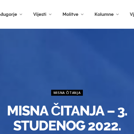
đugorje
Vijesti
Molitve
Kolumne
V
MISNA ČITANJA
MISNA ČITANJA – 3.
STUDENOG 2022.