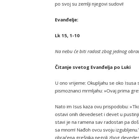
po svoj su zemlji njegovi sudovi!
Evanđelje:
Lk 15, 1-10
Na nebu će biti radost zbog jednog obra
Čitanje svetog Evanđelja po Luki
U ono vrijeme: Okupljahu se oko Isusa svi 
pismoznanci mrmljahu: »Ovaj prima grešn
Nato im Isus kaza ovu prispodobu: »Tko 
ostavi onih devedeset i devet u pustinj
stavi je na ramena sav radostan pa došav
sa mnom! Nađoh ovcu svoju izgubljenu.
obraćena grešnika negoli zbog devedes