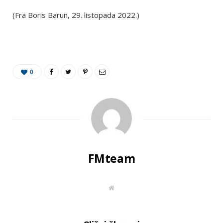
(Fra Boris Barun, 29. listopada 2022.)
0
FMteam
W
e
b
s
i
t