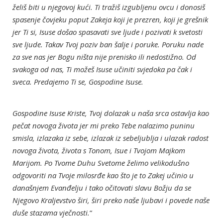
želiš biti u njegovoj kući. Ti tražiš izgubljenu ovcu i donosiš
spasenje čovjeku poput Zakeja koji je prezren, koji je grešnik
jer Ti si, Isuse došao spasavati sve ljude i pozivati k svetosti
sve ljude. Takav Tvoj poziv ban šalje i poruke. Poruku nade
za sve nas jer Bogu ništa nije prenisko ili nedostižno. Od
svakoga od nas, Ti možeš Isuse učiniti svjedoka pa čak i
sveca. Predajemo Ti se, Gospodine Isuse.
Gospodine Isuse Kriste, Tvoj dolazak u naša srca ostavlja kao
pečat novoga života jer mi preko Tebe nalazimo puninu
smisla, izlazaka iz sebe, izlazak iz sebeljublja i ulazak radost
novoga života, života s Tonom, Isue i Tvojom Majkom
Marijom. Po Tvome Duhu Svetome želimo velikodušno
odgovoriti na Tvoje milosrđe kao što je to Zakej učinio u
današnjem Evanđelju i tako očitovati slavu Božju da se
Njegovo Kraljevstvo širi, širi preko naše ljubavi i povede naše
duše stazama vječnosti.
“