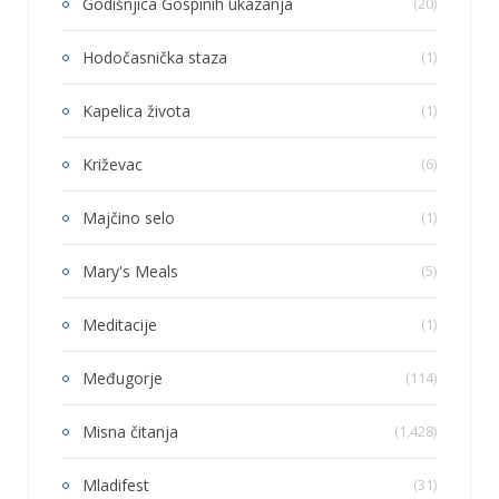
Godišnjica Gospinih ukazanja
(20)
Hodočasnička staza
(1)
Kapelica života
(1)
Križevac
(6)
Majčino selo
(1)
Mary's Meals
(5)
Meditacije
(1)
Međugorje
(114)
Misna čitanja
(1,428)
Mladifest
(31)