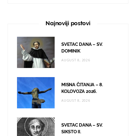
c
s
u
e
t
T
Najnoviji postovi
b
a
u
o
g
b
SVETAC DANA – SV.
o
r
e
DOMINIK
AUGUST 8, 2026
k
a
m
MISNA ČITANJA – 8.
KOLOVOZA 2026.
AUGUST 8, 2026
SVETAC DANA – SV.
SIKSTO II.