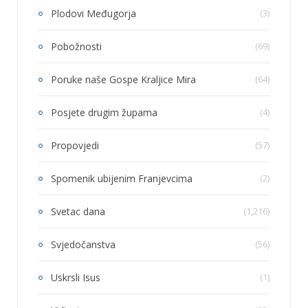
Plodovi Međugorja
(3)
Pobožnosti
(69)
Poruke naše Gospe Kraljice Mira
(64)
Posjete drugim župama
(4)
Propovjedi
(57)
Spomenik ubijenim Franjevcima
(2)
Svetac dana
(1,216)
Svjedočanstva
(56)
Uskrsli Isus
(1)