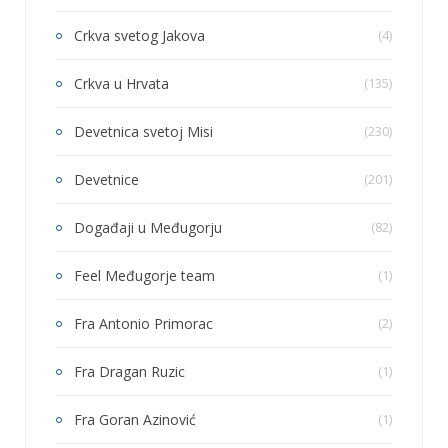
Crkva svetog Jakova
(4)
Crkva u Hrvata
(135)
Devetnica svetoj Misi
(230)
Devetnice
(201)
Događaji u Međugorju
(82)
Feel Međugorje team
(1)
Fra Antonio Primorac
(2)
Fra Dragan Ruzic
(1)
Fra Goran Azinović
(1)