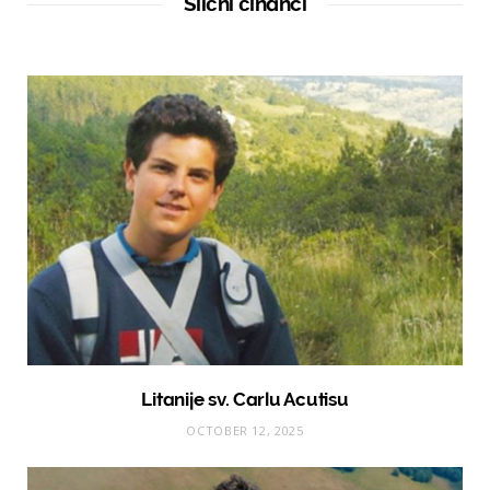
Slični člnanci
e
Litanije sv. Carlu Acutisu
OCTOBER 12, 2025