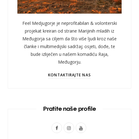
Feel Medjugorje je neprofitabilan & volonterski
projekat kreiran od strane Marijinih mladih iz
Međugorja sa ciljem da što više ljudi kroz naše
članke i multimedijski sadržaj; osjeti, dođe, te
bude izliječen u našem komadiću Raja,
Međugorju.
KONTAKTIRAJTE NAS
Pratite naše profile
F
I
Y
a
n
o