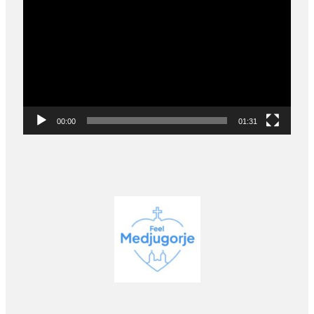
Player
00:00
01:31