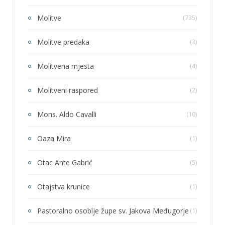
Molitve
(735)
Molitve predaka
(3)
Molitvena mjesta
(4)
Molitveni raspored
(2)
Mons. Aldo Cavalli
(10)
Oaza Mira
(1)
Otac Ante Gabrić
(5)
Otajstva krunice
(1)
Pastoralno osoblje župe sv. Jakova Međugorje
(1)