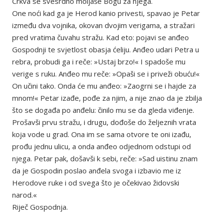
Crkva se svesrdno moljaše Bogu za njega.
One noći kad ga je Herod kanio privesti, spavao je Petar
između dva vojnika, okovan dvojim verigama, a stražari
pred vratima čuvahu stražu. Kad eto: pojavi se anđeo
Gospodnji te svjetlost obasja ćeliju. Anđeo udari Petra u
rebra, probudi ga i reče: »Ustaj brzo!« I spadoše mu
verige s ruku. Anđeo mu reče: »Opaši se i priveži obuću!«
On učini tako. Onda će mu anđeo: »Zaogrni se i hajde za
mnom!« Petar izađe, pođe za njim, a nije znao da je zbilja
što se događa po anđelu: činilo mu se da gleda viđenje.
Prošavši prvu stražu, i drugu, dođoše do željeznih vrata
koja vode u grad. Ona im se sama otvore te oni izađu,
prođu jednu ulicu, a onda anđeo odjednom odstupi od
njega. Petar pak, došavši k sebi, reče: »Sad uistinu znam
da je Gospodin poslao anđela svoga i izbavio me iz
Herodove ruke i od svega što je očekivao židovski
narod.«
Riječ Gospodnja.