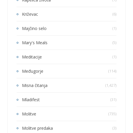
Križevac
(6)
Majčino selo
(1)
Mary's Meals
(5)
Meditacije
(1)
Međugorje
(114)
Misna čitanja
(1,427)
Mladifest
(31)
Molitve
(735)
Molitve predaka
(3)