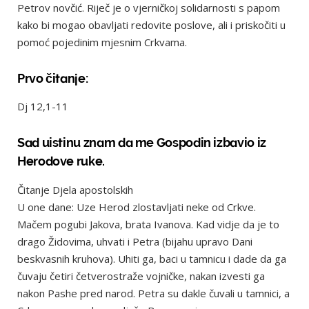
Petrov novčić. Riječ je o vjerničkoj solidarnosti s papom
kako bi mogao obavljati redovite poslove, ali i priskočiti u
pomoć pojedinim mjesnim Crkvama.
Prvo čitanje:
Dj 12,1-11
Sad uistinu znam da me Gospodin izbavio iz
Herodove ruke.
Čitanje Djela apostolskih
U one dane: Uze Herod zlostavljati neke od Crkve.
Mačem pogubi Jakova, brata Ivanova. Kad vidje da je to
drago Židovima, uhvati i Petra (bijahu upravo Dani
beskvasnih kruhova). Uhiti ga, baci u tamnicu i dade da ga
čuvaju četiri četverostraže vojničke, nakan izvesti ga
nakon Pashe pred narod. Petra su dakle čuvali u tamnici, a