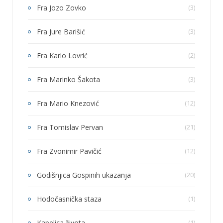
Fra Jozo Zovko
(3)
Fra Jure Barišić
(3)
Fra Karlo Lovrić
(2)
Fra Marinko Šakota
(3)
Fra Mario Knezović
(12)
Fra Tomislav Pervan
(21)
Fra Zvonimir Pavičić
(12)
Godišnjica Gospinih ukazanja
(20)
Hodočasnička staza
(1)
Kapelica života
(1)