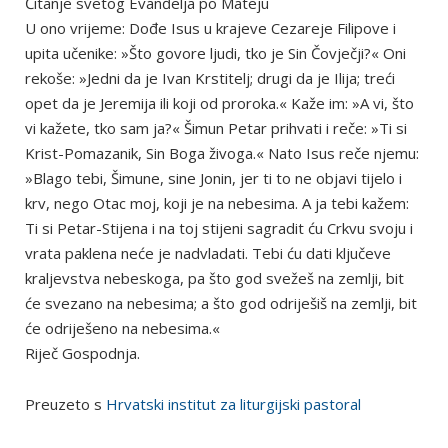
Čitanje svetog Evanđelja po Mateju
U ono vrijeme: Dođe Isus u krajeve Cezareje Filipove i
upita učenike: »Što govore ljudi, tko je Sin Čovječji?« Oni
rekoše: »Jedni da je Ivan Krstitelj; drugi da je Ilija; treći
opet da je Jeremija ili koji od proroka.« Kaže im: »A vi, što
vi kažete, tko sam ja?« Šimun Petar prihvati i reče: »Ti si
Krist-Pomazanik, Sin Boga živoga.« Nato Isus reče njemu:
»Blago tebi, Šimune, sine Jonin, jer ti to ne objavi tijelo i
krv, nego Otac moj, koji je na nebesima. A ja tebi kažem:
Ti si Petar-Stijena i na toj stijeni sagradit ću Crkvu svoju i
vrata paklena neće je nadvladati. Tebi ću dati ključeve
kraljevstva nebeskoga, pa što god svežeš na zemlji, bit
će svezano na nebesima; a što god odriješiš na zemlji, bit
će odriješeno na nebesima.«
Riječ Gospodnja.
Preuzeto s
Hrvatski institut za liturgijski pastoral