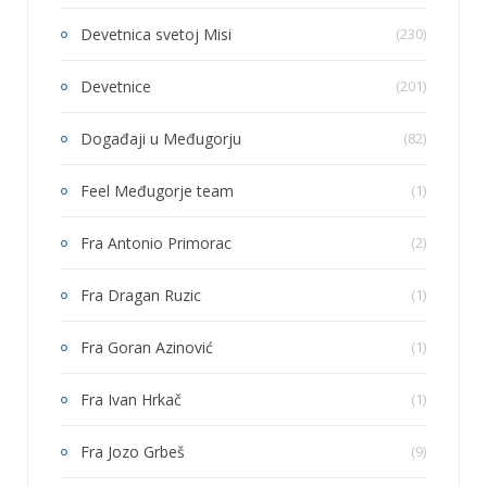
Devetnica svetoj Misi
(230)
Devetnice
(201)
Događaji u Međugorju
(82)
Feel Međugorje team
(1)
Fra Antonio Primorac
(2)
Fra Dragan Ruzic
(1)
Fra Goran Azinović
(1)
Fra Ivan Hrkač
(1)
Fra Jozo Grbeš
(9)