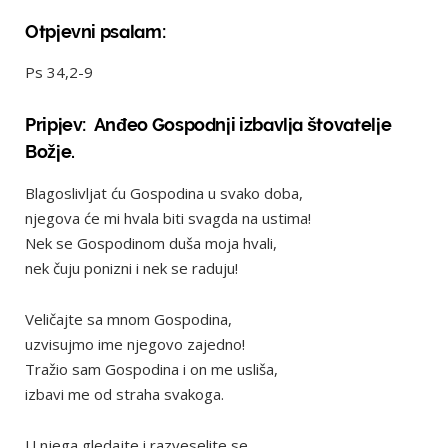
Otpjevni psalam:
Ps 34,2-9
Pripjev: Anđeo Gospodnji izbavlja štovatelje
Božje.
Blagoslivljat ću Gospodina u svako doba,
njegova će mi hvala biti svagda na ustima!
Nek se Gospodinom duša moja hvali,
nek čuju ponizni i nek se raduju!
Veličajte sa mnom Gospodina,
uzvisujmo ime njegovo zajedno!
Tražio sam Gospodina i on me usliša,
izbavi me od straha svakoga.
U njega gledajte i razveselite se