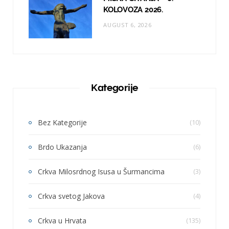
KOLOVOZA 2026.
AUGUST 6, 2026
Kategorije
Bez Kategorije
(10)
Brdo Ukazanja
(6)
Crkva Milosrdnog Isusa u Šurmancima
(3)
Crkva svetog Jakova
(4)
Crkva u Hrvata
(135)