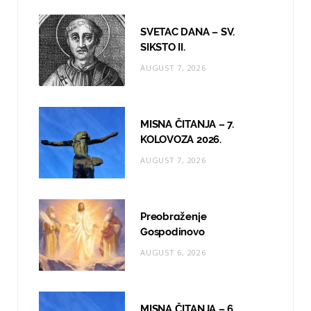
o
g
b
SVETAC DANA – SV.
o
r
e
SIKSTO II.
AUGUST 7, 2026
k
a
m
MISNA ČITANJA – 7.
KOLOVOZA 2026.
AUGUST 7, 2026
Preobraženje
Gospodinovo
AUGUST 6, 2026
MISNA ČITANJA – 6.