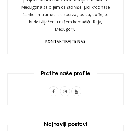
Međugorja sa ciljem da što više ljudi kroz naše
članke i multimedijski sadržaj; osjeti, dođe, te
bude izliječen u našem komadiću Raja,
Međugorju.
KONTAKTIRAJTE NAS
Pratite naše profile
F
I
Y
a
n
o
c
s
u
e
t
T
Najnoviji postovi
b
a
u