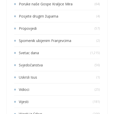
Poruke naše Gospe Kraljice Mira
(64)
Posjete drugim župama
(4)
Propovjedi
(57)
Spomenik ubijenim Franjevcima
(2)
Svetac dana
(1,215)
Svjedočanstva
(56)
Uskrsli Isus
(1)
Vidioci
(25)
Vijesti
(181)
Vijesti iz Crkve
(299)