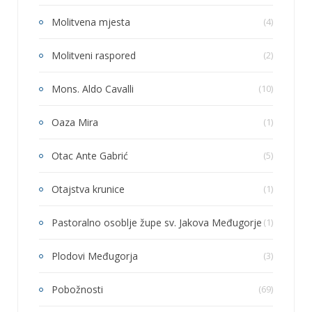
Molitvena mjesta
(4)
Molitveni raspored
(2)
Mons. Aldo Cavalli
(10)
Oaza Mira
(1)
Otac Ante Gabrić
(5)
Otajstva krunice
(1)
Pastoralno osoblje župe sv. Jakova Međugorje
(1)
Plodovi Međugorja
(3)
Pobožnosti
(69)