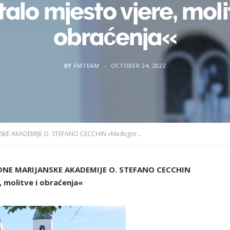
alo mjesto vjere, moli
obraćenja«
BY
FMTEAM
OCTOBER 24, 2022
PREDSJEDNIK PAPINSKE MEĐUNARODNE MARIJANSKE AKADEMIJE O. STEFANO CECCHIN »Međugorje je postalo mjesto vjere, molitve i obraćenja«
NE MARIJANSKE AKADEMIJE O. STEFANO CECCHIN
 molitve i obraćenja«