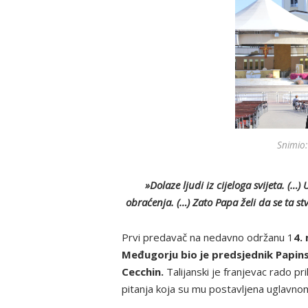
Snimio:
»Dolaze ljudi iz cijeloga svijeta. (…
obraćenja. (…) Zato Papa želi da se ta stv
Prvi predavač na nedavno održanu 1
4.
Međugorju bio je predsjednik Papi
Cecchin.
Talijanski je franjevac rado pr
pitanja koja su mu postavljena uglavno