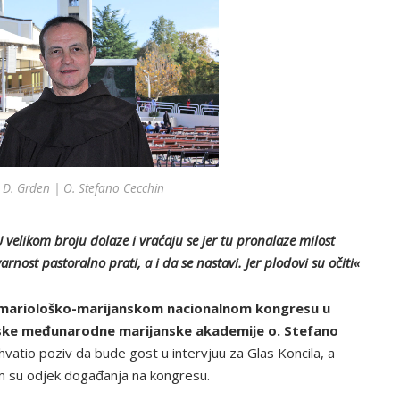
 D. Grden | O. Stefano Cecchin
) U velikom broju dolaze i vraćaju se jer tu pronalaze milost
arnost pastoralno prati, a i da se nastavi. Jer plodovi su očiti«
 mariološko-marijanskom nacionalnom kongresu u
nske međunarodne marijanske akademije o. Stefano
ihvatio poziv da bude gost u intervjuu za Glas Koncila, a
m su odjek događanja na kongresu.