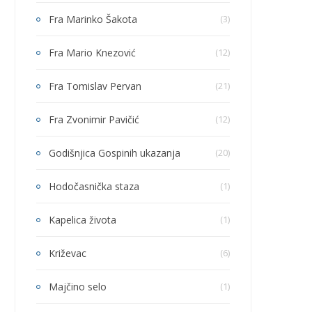
Fra Marinko Šakota
(3)
Fra Mario Knezović
(12)
Fra Tomislav Pervan
(21)
Fra Zvonimir Pavičić
(12)
Godišnjica Gospinih ukazanja
(20)
Hodočasnička staza
(1)
Kapelica života
(1)
Križevac
(6)
Majčino selo
(1)