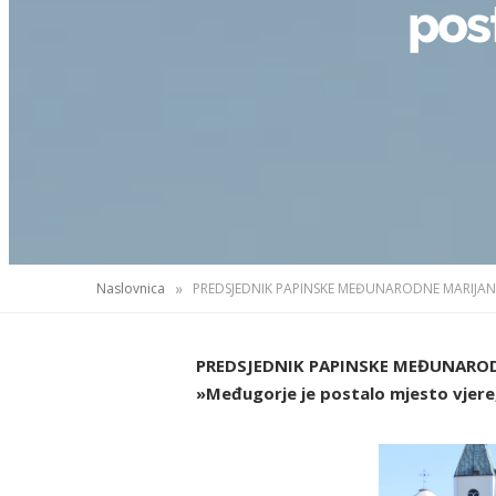
post
»
Naslovnica
PREDSJEDNIK PAPINSKE MEĐUNAROD
»Međugorje je postalo mjesto vjere,