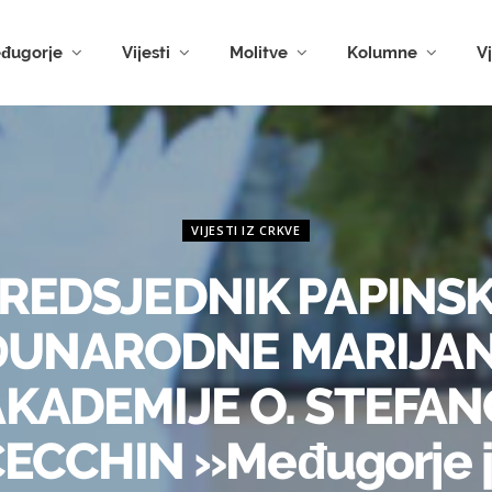
đugorje
Vijesti
Molitve
Kolumne
V
VIJESTI IZ CRKVE
REDSJEDNIK PAPINS
UNARODNE MARIJA
AKADEMIJE O. STEFAN
ECCHIN »Međugorje 