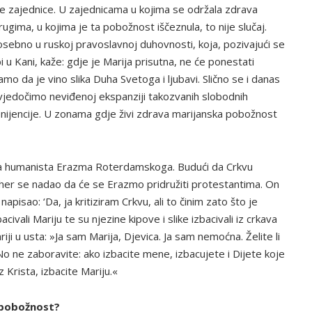
ke zajednice. U zajednicama u kojima se održala zdrava
ugima, u kojima je ta pobožnost iščeznula, to nije slučaj.
posebno u ruskoj pravoslavnoj duhovnosti, koja, pozivajući se
 u Kani, kaže: gdje je Marija prisutna, ne će ponestati
amo da je vino slika Duha Svetoga i ljubavi. Slično se i danas
svjedočimo neviđenoj ekspanziji takozvanih slobodnih
nijencije. U zonama gdje živi zdrava marijanska pobožnost
a humanista Erazma Roterdamskoga. Budući da Crkvu
ther se nadao da će se Erazmo pridružiti protestantima. On
apisao: ‘Da, ja kritiziram Crkvu, ali to činim zato što je
acivali Mariju te su njezine kipove i slike izbacivali iz crkava
iji u usta: »Ja sam Marija, Djevica. Ja sam nemoćna. Želite li
 No ne zaboravite: ako izbacite mene, izbacujete i Dijete koje
z Krista, izbacite Mariju.«
u pobožnost?