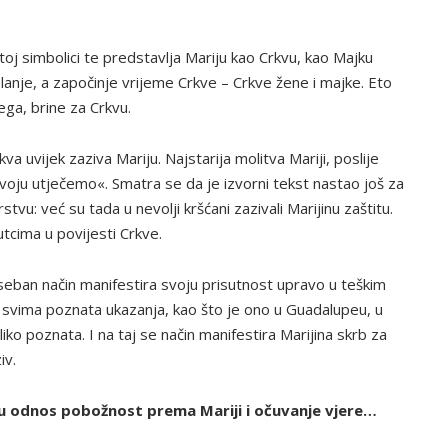
 toj simbolici te predstavlja Mariju kao Crkvu, kao Majku
anje, a započinje vrijeme Crkve – Crkve žene i majke. Eto
ega, brine za Crkvu.
a uvijek zaziva Mariju. Najstarija molitva Mariji, poslije
voju utječemo«. Smatra se da je izvorni tekst nastao još za
u: već su tada u nevolji kršćani zazivali Marijinu zaštitu.
utcima u povijesti Crkve.
seban način manifestira svoju prisutnost upravo u teškim
 svima poznata ukazanja, kao što je ono u Guadalupeu, u
toliko poznata. I na taj se način manifestira Marijina skrb za
iv.
 u odnos pobožnost prema Mariji i očuvanje vjere…