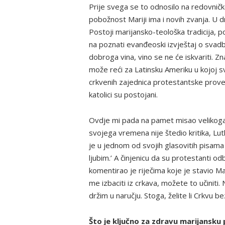
Prije svega se to odnosilo na redovnič
pobožnost Mariji ima i novih zvanja. U dr
Postoji marijansko-teološka tradicija, 
na poznati evanđeoski izvještaj o svadbi
dobroga vina, vino se ne će iskvariti. Zn
može reći za Latinsku Ameriku u kojoj 
crkvenih zajednica protestantske prove
katolici su postojani.
Ovdje mi pada na pamet misao velikog
svojega vremena nije štedio kritika, Lu
je u jednom od svojih glasovitih pisama n
ljubim.’ A činjenicu da su protestanti odb
komentirao je riječima koje je stavio Mar
me izbaciti iz crkava, možete to učiniti.
držim u naručju. Stoga, želite li Crkvu be
Što je ključno za zdravu marijansk