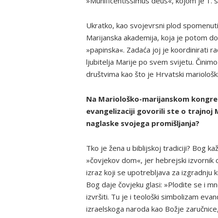
»Munificentissimus deus«, kojom je 1. 
Ukratko, kao svojevrsni plod spomenuti
Marijanska akademija, koja je potom do
»papinska«. Zadaća joj je koordinirati r
ljubitelja Marije po svem svijetu. Činim
društvima kao što je Hrvatski mariološki
Na Mariološko-marijanskom kongr
evangelizaciji govorili ste o trajnoj M
naglaske svojega promišljanja?
Tko je žena u biblijskoj tradiciji? Bog 
»čovjekov dom«, jer hebrejski izvorni
izraz koji se upotrebljava za izgradnju
Bog daje čovjeku glasi: »Plodite se i m
izvršiti. Tu je i teološki simbolizam eva
izraelskoga naroda kao Božje zaručnice