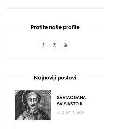
Pratite naše profile
F
I
Y
a
n
o
c
s
u
e
t
T
Najnoviji postovi
b
a
u
o
g
b
SVETAC DANA –
o
r
e
SV. SIKSTO II.
AUGUST 7, 2026
k
a
m