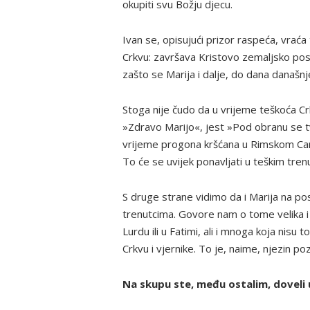
okupiti svu Božju djecu.
Ivan se, opisujući prizor raspeća, vraća
Crkvu: završava Kristovo zemaljsko posl
zašto se Marija i dalje, do dana današnj
Stoga nije čudo da u vrijeme teškoća Crkv
»Zdravo Marijo«, jest »Pod obranu se t
vrijeme progona kršćana u Rimskom Carstv
To će se uvijek ponavljati u teškim tren
S druge strane vidimo da i Marija na po
trenutcima. Govore nam o tome velika i
Lurdu ili u Fatimi, ali i mnoga koja nisu 
Crkvu i vjernike. To je, naime, njezin poz
Na skupu ste, među ostalim, doveli