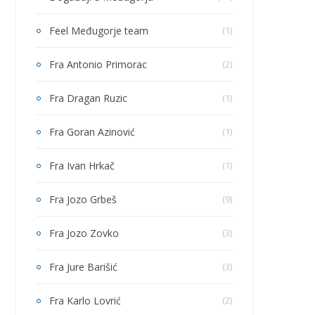
Feel Međugorje team
(1)
Fra Antonio Primorac
(2)
Fra Dragan Ruzic
(1)
Fra Goran Azinović
(1)
Fra Ivan Hrkač
(1)
Fra Jozo Grbeš
(9)
Fra Jozo Zovko
(3)
Fra Jure Barišić
(3)
Fra Karlo Lovrić
(2)