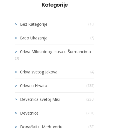
Kategorije
Bez Kategorije
(10)
Brdo Ukazanja
(6)
Crkva Milosrdnog Isusa u Šurmancima
(3)
Crkva svetog Jakova
(4)
Crkva u Hrvata
(135)
Devetnica svetoj Misi
(230)
Devetnice
(201)
Događaji u Međugorju
(82)