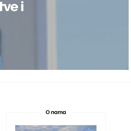
tve i
O nama