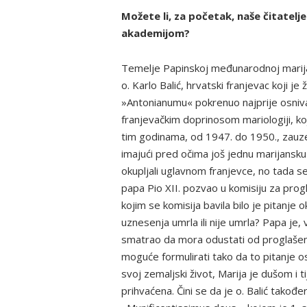
Možete li, za početak, naše čitat
akademijom?
Temelje Papinskoj međunarodnoj marija
o. Karlo Balić, hrvatski franjevac koji je
»Antonianumu« pokrenuo najprije osnivan
franjevačkim doprinosom mariologiji, koji
tim godinama, od 1947. do 1950., zauze
imajući pred očima još jednu marijansk
okupljali uglavnom franjevce, no tada s
papa Pio XII. pozvao u komisiju za pr
kojim se komisija bavila bilo je pitanje ok
uznesenja umrla ili nije umrla? Papa je
smatrao da mora odustati od proglašen
moguće formulirati tako da to pitanje o
svoj zemaljski život, Marija je dušom i
prihvaćena. Čini se da je o. Balić takođ