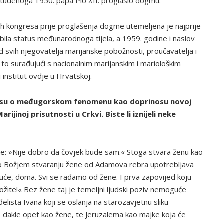
studenoga 1950. papa Pio XII. proglasio dogmu.
h kongresa prije proglašenja dogme utemeljena je najprije
bila status međunarodnoga tijela, a 1959. godine i naslov
ad svih njegovatelja marijanske pobožnosti, proučavatelja i
o to surađujući s nacionalnim marijanskim i mariološkim
 institut ovdje u Hrvatskoj.
esu o međugorskom fenomenu kao doprinosu novoj
arijinoj prisutnosti u Crkvi. Biste li iznijeli neke
kaže: »Nije dobro da čovjek bude sam.« Stoga stvara ženu kao
k o Božjem stvaranju žene od Adamova rebra upotrebljava
 kuće, doma. Svi se rađamo od žene. I prva zapovijed koju
nožite!« Bez žene taj je temeljni ljudski poziv nemoguće
nđelista Ivana koji se oslanja na starozavjetnu sliku
, dakle opet kao žene, te Jeruzalema kao majke koja će