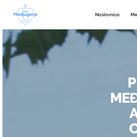
Naslovnica
Me
P
MEĐ
C