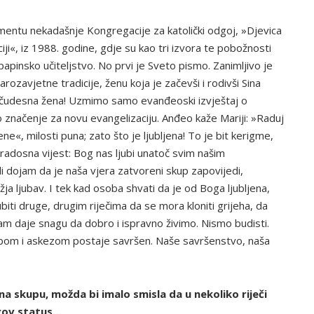
entu nekadašnje Kongregacije za katolički odgoj, »Djevica
iji«, iz 1988. godine, gdje su kao tri izvora te pobožnosti
papinsko učiteljstvo. No prvi je Sveto pismo. Zanimljivo je
rozavjetne tradicije, ženu koja je začevši i rodivši Sina
je čudesna žena! Uzmimo samo evanđeoski izvještaj o
o značenje za novu evangelizaciju. Anđeo kaže Mariji: »Raduj
e«, milosti puna; zato što je ljubljena! To je bit kerigme,
 radosna vijest: Bog nas ljubi unatoč svim našim
 dojam da je naša vjera zatvoreni skup zapovijedi,
ja ljubav. I tek kad osoba shvati da je od Boga ljubljena,
biti druge, drugim riječima da se mora kloniti grijeha, da
am daje snagu da dobro i ispravno živimo. Nismo budisti.
ežbom i askezom postaje savršen. Naše savršenstvo, naša
na skupu, možda bi imalo smisla da u nekoliko riječi
gov status…