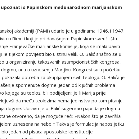
elje upoznati s Papinskom međunarodnom marijanskom
nskoj akademiji (PAMI) udario je u godinama 1946. i 1947.
 živio u Rimu i koji je pri današnjem Papinskom sveučilištu
je Franjevačke marijanske komisije, koja se imala baviti
 je tijekom povijesti bio uistinu velik. O. Balić snažno se u
o u organiziranju takozvanih asumpcionističkih kongresa,
u dogmu, onu o uznesenju Marijinu. Kongresi su u početku
e pokazala potreba za okupljanjem svih teologa. O. Balića je
oglašenje spomenute dogme. Jedan od ključnih problema
o kojega su teolozi bili podijeljeni: Je li Marija prije
, vidjevši da među teolozima nema jedinstva po tom pitanju,
ja dogme. Upravo je o. Balić sugerirao papi da je dogmu
stane otvoreno, da je moguće reći: »Nakon što je završila
 tijelom uznesena na nebo.« Takva je formulacija naposljetku
er bio jedan od pisaca apostolske konstitucije