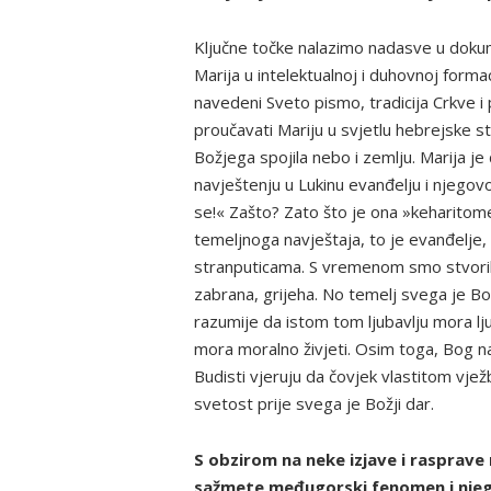
Ključne točke nalazimo nadasve u dokum
Marija u intelektualnoj i duhovnoj formac
navedeni Sveto pismo, tradicija Crkve i 
proučavati Mariju u svjetlu hebrejske sta
Božjega spojila nebo i zemlju. Marija 
navještenju u Lukinu evanđelju i njegov
se!« Zašto? Zato što je ona »keharitomen
temeljnoga navještaja, to je evanđelje,
stranputicama. S vremenom smo stvorili
zabrana, grijeha. No temelj svega je Bož
razumije da istom tom ljubavlju mora lju
mora moralno živjeti. Osim toga, Bog n
Budisti vjeruju da čovjek vlastitom vj
svetost prije svega je Božji dar.
S obzirom na neke izjave i rasprave 
sažmete međugorski fenomen i nje