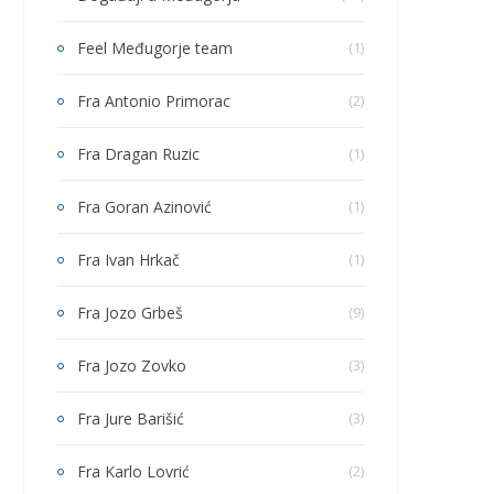
Feel Međugorje team
(1)
Fra Antonio Primorac
(2)
Fra Dragan Ruzic
(1)
Fra Goran Azinović
(1)
Fra Ivan Hrkač
(1)
Fra Jozo Grbeš
(9)
Fra Jozo Zovko
(3)
Fra Jure Barišić
(3)
Fra Karlo Lovrić
(2)