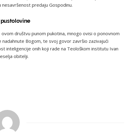
u nesavršenost predaju Gospodinu.
e pustolovine
ko u ovom društvu punom pukotina, mnogo ovisi o ponovnom
ne nadahnute Bogom, te svoj govor završio zazivajući
t inteligencije onih koji rade na Teološkom institutu Ivan
selja obitelji.