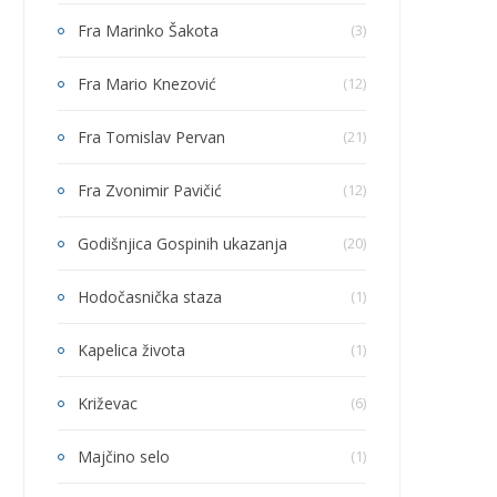
Fra Marinko Šakota
(3)
Fra Mario Knezović
(12)
Fra Tomislav Pervan
(21)
Fra Zvonimir Pavičić
(12)
Godišnjica Gospinih ukazanja
(20)
Hodočasnička staza
(1)
Kapelica života
(1)
Križevac
(6)
Majčino selo
(1)