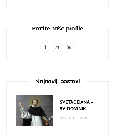
Pratite naše profile
F
I
Y
a
n
o
c
s
u
e
t
T
Najnoviji postovi
b
a
u
o
g
b
SVETAC DANA –
o
r
e
SV. DOMINIK
AUGUST 8, 2026
k
a
m