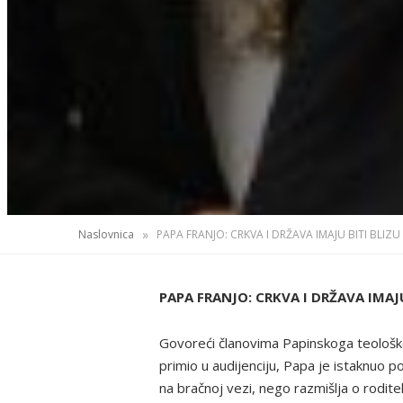
»
Naslovnica
PAPA FRANJO: CRKVA I DRŽAVA IMAJU BITI BLIZU
PAPA FRANJO: CRKVA I DRŽAVA IMAJ
Govoreći članovima Papinskoga teološkog i
primio u audijenciju, Papa je istaknuo 
na bračnoj vezi, nego razmišlja o roditel