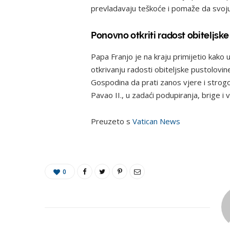
prevladavaju teškoće i pomaže da svoj
Ponovno otkriti radost obiteljsk
Papa Franjo je na kraju primijetio ka
otkrivanju radosti obiteljske pustolovi
Gospodina da prati zanos vjere i strogos
Pavao II., u zadaći podupiranja, brige i ve
Preuzeto s
Vatican News
0