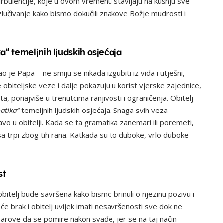
urbulencije, koje u ovom vremenu stavljaju na kušnju sve
zlučivanje kako bismo dokučili znakove Božje mudrosti i
a“ temeljnih ljudskih osjećaja
o je Papa – ne smiju se nikada izgubiti iz vida i utješni,
e obiteljske veze i dalje pokazuju u korist vjerske zajednice,
a, ponajviše u trenutcima ranjivosti i ograničenja. Obitelj
atika“
temeljnih ljudskih osjećaja. Snaga svih veza
pravo u obitelji. Kada se ta gramatika zanemari ili poremeti,
osa trpi zbog tih ranā. Katkada su to duboke, vrlo duboke
st
itelj bude savršena kako bismo brinuli o njezinu pozivu i
 će brak i obitelj uvijek imati nesavršenosti sve dok ne
rove da se pomire nakon svađe, jer se na taj način