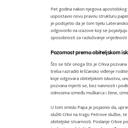
Pet godina nakon njegova apostolskog 
uspostavio novu pravnu strukturu papins
je podsjetio da je tom tijelu Lateranskog
odgovorilo na izazove koji se pojavljuju 
sposobnosti za razlučivanje vrijednosti 
Pozornost prema obiteljskom is
Što se tiče onoga što je Crkva pozvana uč
treba razraditi kršćansko viđenje rodit
koje odgovara obiteljskom iskustvu, unut
pozvana mjeriti se, bez naivnosti i pod
odnosima između muškarca i žene, između 
U tom smislu Papa je pojasnio da, upravo
služiti Crkvi na tragu Petrove službe,
obiteljske stvarnosti. Poslanje Crkve po