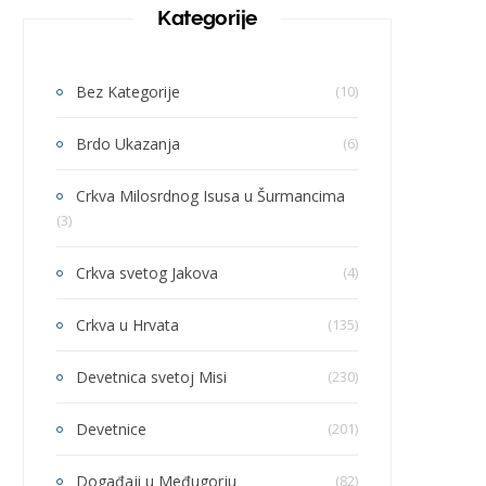
Kategorije
Bez Kategorije
(10)
Brdo Ukazanja
(6)
Crkva Milosrdnog Isusa u Šurmancima
(3)
Crkva svetog Jakova
(4)
Crkva u Hrvata
(135)
Devetnica svetoj Misi
(230)
Devetnice
(201)
Događaji u Međugorju
(82)