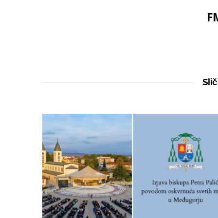
F
Slič