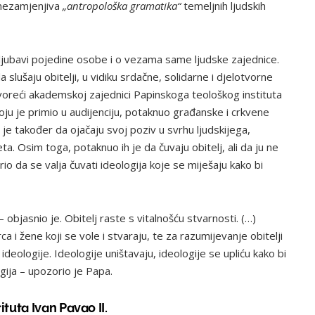
 nezamjenjiva
„antropološka gramatika“
temeljnih ljudskih
eti ljubavi pojedine osobe i o vezama same ljudske zajednice.
slušaju obitelji, u vidiku srdačne, solidarne i djelotvorne
govoreći akademskoj zajednici Papinskoga teološkog instituta
, koju je primio u audijenciju, potaknuo građanske i crkvene
io je također da ojačaju svoj poziv u svrhu ljudskijega,
ta. Osim toga, potaknuo ih je da čuvaju obitelj, ali da ju ne
io da se valja čuvati ideologija koje se miješaju kako bi
– objasnio je. Obitelj raste s vitalnošću stvarnosti. (…)
ca i žene koji se vole i stvaraju, te za razumijevanje obitelji
ideologije. Ideologije uništavaju, ideologije se upliću kako bi
ogija – upozorio je Papa.
tuta Ivan Pavao II.