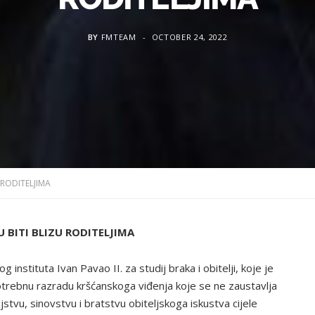
BY
FMTEAM
OCTOBER 24, 2022
 RODITELJIMA
U BITI BLIZU RODITELJIMA
nstituta Ivan Pavao II. za studij braka i obitelji, koje je
potrebnu razradu kršćanskoga viđenja koje se ne zaustavlja
jstvu, sinovstvu i bratstvu obiteljskoga iskustva cijele