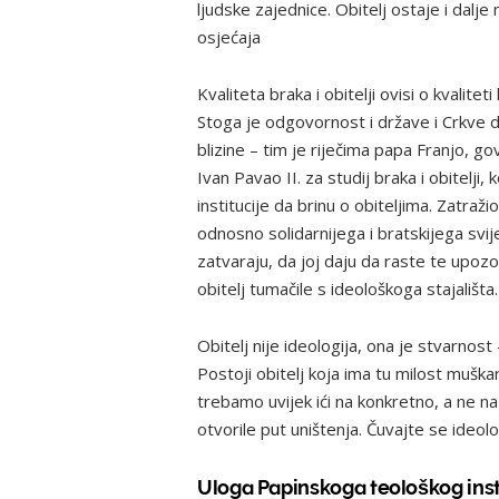
ljudske zajednice. Obitelj ostaje i dalje
osjećaja
Kvaliteta braka i obitelji ovisi o kvalit
Stoga je odgovornost i države i Crkve da 
blizine – tim je riječima papa Franjo, 
Ivan Pavao II. za studij braka i obitelji
institucije da brinu o obiteljima. Zatraž
odnosno solidarnijega i bratskijega svije
zatvaraju, da joj daju da raste te upozor
obitelj tumačile s ideološkoga stajališta.
Obitelj nije ideologija, ona je stvarnost 
Postoji obitelj koja ima tu milost muškar
trebamo uvijek ići na konkretno, a ne na 
otvorile put uništenja. Čuvajte se ideol
Uloga Papinskoga teološkog insti