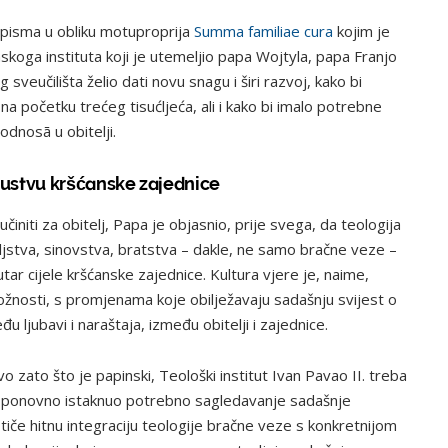
pisma u obliku motuproprija
Summa familiae cura
kojim je
koga instituta koji je utemeljio papa Wojtyla, papa Franjo
 sveučilišta želio dati novu snagu i širi razvoj, kako bi
na početku trećeg tisućljeća, ali i kako bi imalo potrebne
odnosā u obitelji.
kustvu kršćanske zajednice
initi za obitelj, Papa je objasnio, prije svega, da teologija
eljstva, sinovstva, bratstva – dakle, ne samo bračne veze –
ar cijele kršćanske zajednice. Kultura vjere je, naime,
ložnosti, s promjenama koje obilježavaju sadašnju svijest o
ljubavi i naraštaja, između obitelji i zajednice.
 zato što je papinski, Teološki institut Ivan Pavao II. treba
 te ponovno istaknuo potrebno sagledavanje sadašnje
tiče hitnu integraciju teologije bračne veze s konkretnijom