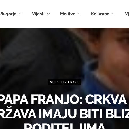
đugorje
Vijesti
Molitve
Kolumne
V
VIJESTI IZ CRKVE
PAPA FRANJO: CRKVA 
RŽAVA IMAJU BITI BLI
RODITELJIMA