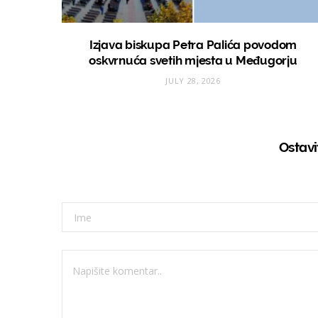
Izjava biskupa Petra Palića povodom
oskvrnuća svetih mjesta u Međugorju
JULY 28, 2026
Ostav