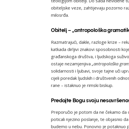
teologijom obitelji. Do sada neviđene t
obiteljske veze, zahtijevaju pozorno ra
milosrđa.
Obitelj – „antropološka gramatik
Razmatrajući, dakle, razloge krize – reka
katkada dirljivi znakovi sposobnosti koj
građanskoga društva, i ljudskoga suživot
ostaje nezamjenjiva
„antropološka gram
solidarnosti i ljubavi, svoje tajne uči u
cijeli poredak ljudskih i društvenih odn
rane – istaknuo je rimski biskup.
Predajte Bogu svoju nesavršeno
Preporučio je potom da ne čekamo da ob
poticali njezino poslanje, te objasnio da
budemo u nebu. Ponovno je potaknuo pa