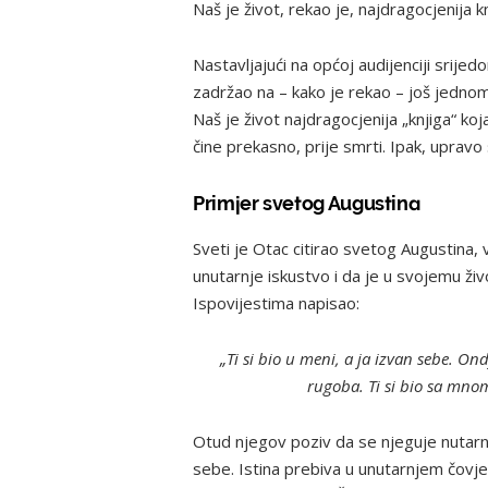
Naš je život, rekao je, najdragocjenija 
Nastavljajući na općoj audijenciji srije
zadržao na – kako je rekao – još jednom 
Naš je život najdragocjenija „knjiga“ koja
čine prekasno, prije smrti. Ipak, upravo 
Primjer svetog Augustina
Sveti je Otac citirao svetog Augustina, v
unutarnje iskustvo i da je u svojemu živ
Ispovijestima napisao:
„Ti si bio u meni, a ja izvan sebe. Ond
rugoba. Ti si bio sa mnom,
Otud njegov poziv da se njeguje nutarnji
sebe. Istina prebiva u unutarnjem čovjek