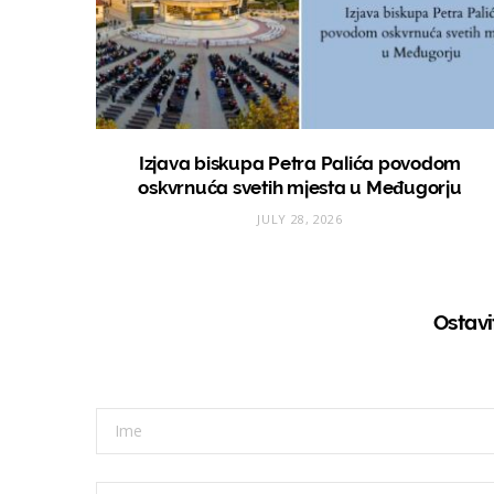
Izjava biskupa Petra Palića povodom
oskvrnuća svetih mjesta u Međugorju
JULY 28, 2026
Ostav