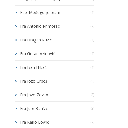
Feel Međugorje team
(1)
Fra Antonio Primorac
(2)
Fra Dragan Ruzic
(1)
Fra Goran Azinović
(1)
Fra Ivan Hrkač
(1)
Fra Jozo Grbeš
(9)
Fra Jozo Zovko
(3)
Fra Jure Barišić
(3)
Fra Karlo Lovrić
(2)