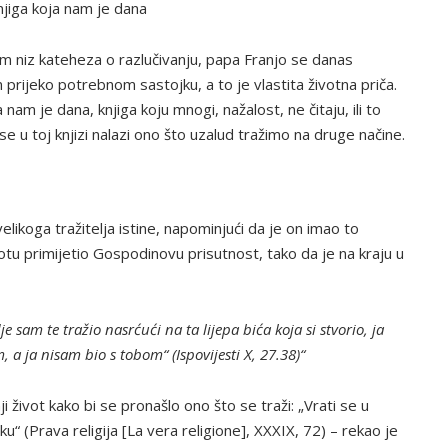
knjiga koja nam je dana
dom niz kateheza o razlučivanju, papa Franjo se danas
prijeko potrebnom sastojku, a to je vlastita životna priča.
 nam je dana, knjiga koju mnogi, nažalost, ne čitaju, ili to
se u toj knjizi nalazi ono što uzalud tražimo na druge načine.
elikoga tražitelja istine, napominjući da je on imao to
otu primijetio Gospodinovu prisutnost, tako da je na kraju u
je sam te tražio nasrćući na ta lijepa bića koja si stvorio, ja
 a ja nisam bio s tobom“ (Ispovijesti X, 27.38)“
 život kako bi se pronašlo ono što se traži: „Vrati se u
u“ (Prava religija [La vera religione], XXXIX, 72) – rekao je