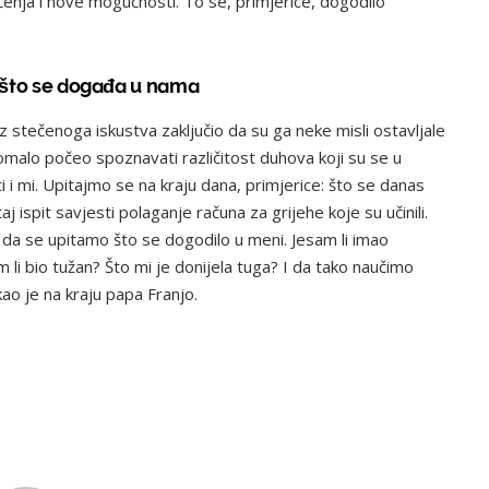
nja i nove mogućnosti. To se, primjerice, dogodilo
li što se događa u nama
iz stečenoga iskustva zaključio da su ga neke misli ostavljale
omalo počeo spoznavati različitost duhova koji su se u
 i mi. Upitajmo se na kraju dana, primjerice: što se danas
 ispit savjesti polaganje računa za grijehe koje su učinili.
ka da se upitamo što se dogodilo u meni. Jesam li imao
m li bio tužan? Što mi je donijela tuga? I da tako naučimo
ao je na kraju papa Franjo.