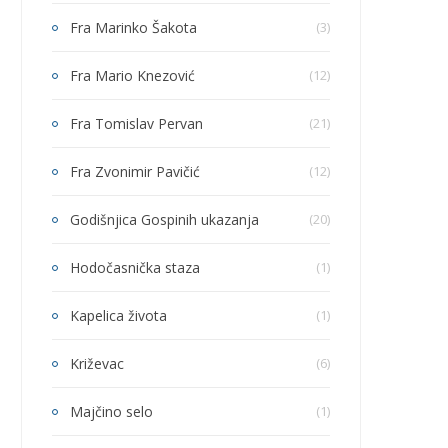
Fra Marinko Šakota
(3)
Fra Mario Knezović
(12)
Fra Tomislav Pervan
(21)
Fra Zvonimir Pavičić
(12)
Godišnjica Gospinih ukazanja
(20)
Hodočasnička staza
(1)
Kapelica života
(1)
Križevac
(6)
Majčino selo
(1)