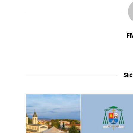
F
Slič