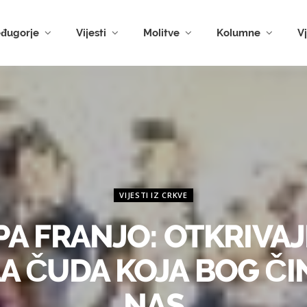
đugorje
Vijesti
Molitve
Kolumne
V
VIJESTI IZ CRKVE
PA FRANJO: OTKRIVA
A ČUDA KOJA BOG ČIN
NAS