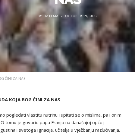
BY
FMTEAM
OCTOBER 19, 2022
G ČINI ZA NAS
DA KOJA BOG ČINI ZA NAS
 pogledati vlastitu nutrinu i upitati se o mislima, pa i onim
. O tomu je govorio papa Franjo na današnjoj općoj
gustina i svetoga Ignacija, učiteljā u vježbanju razlučivanja.