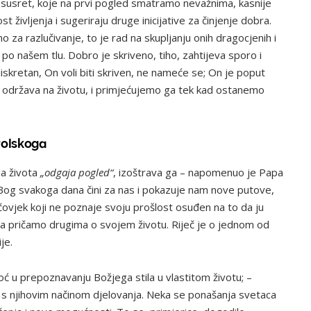
ki susret, koje na prvi pogled smatramo nevažnima, kasnije
 življenja i sugeriraju druge inicijative za činjenje dobra.
no za razlučivanje, to je rad na skupljanju onih dragocjenih i
po našem tlu. Dobro je skriveno, tiho, zahtijeva sporo i
l diskretan, On voli biti skriven, ne nameće se; On je poput
as održava na životu, i primjećujemo ga tek kad ostanemo
yolskoga
ga života
„odgaja pogled“
, izoštrava ga – napomenuo je Papa
Bog svakoga dana čini za nas i pokazuje nam nove putove,
 čovjek koji ne poznaje svoju prošlost osuđen na to da ju
da pričamo drugima o svojem životu. Riječ je o jednom od
cije.
ć u prepoznavanju Božjega stila u vlastitom životu; –
s njihovim načinom djelovanja. Neka se ponašanja svetaca