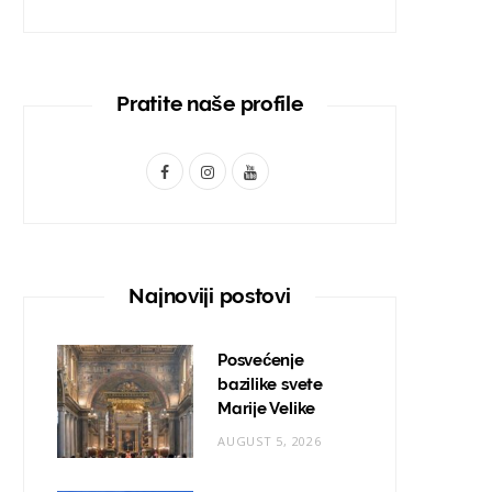
Pratite naše profile
F
I
Y
a
n
o
c
s
u
e
t
T
Najnoviji postovi
b
a
u
o
g
b
Posvećenje
bazilike svete
o
r
e
Marije Velike
k
a
AUGUST 5, 2026
m