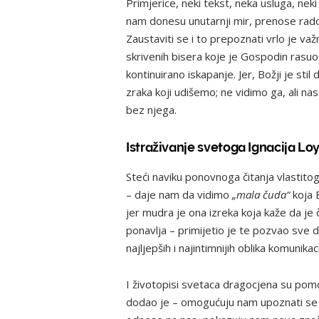
Primjerice, neki tekst, neka usluga, ne
nam donesu unutarnji mir, prenose radost
Zaustaviti se i to prepoznati vrlo je važ
skrivenih bisera koje je Gospodin rasuo 
kontinuirano iskapanje. Jer, Božji je sti
zraka koji udišemo; ne vidimo ga, ali n
bez njega.
Istraživanje svetoga Ignacija Lo
Steći naviku ponovnoga čitanja vlastito
– daje nam da vidimo
„mala čuda“
koja 
jer mudra je ona izreka koja kaže da je
ponavlja – primijetio je te pozvao sve 
najljepših i najintimnijih oblika komunika
I životopisi svetaca dragocjena su pomo
dodao je – omogućuju nam upoznati se 