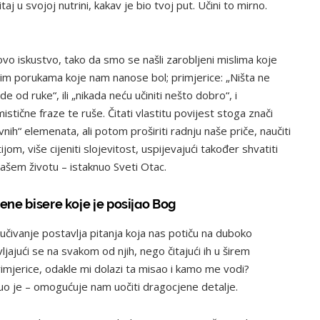
taj u svojoj nutrini, kakav je bio tvoj put. Učini to mirno.
vo iskustvo, tako da smo se našli zarobljeni mislima koje
nim porukama koje nam nanose bol; primjerice: „Ništa ne
de od ruke“, ili „nikada neću učiniti nešto dobro“, i
istične fraze te ruše. Čitati vlastitu povijest stoga znači
nih“ elemenata, ali potom proširiti radnju naše priče, naučiti
ijom, više cijeniti slojevitost, uspijevajući također shvatiti
našem životu – istaknuo Sveti Otac.
jene bisere koje je posijao Bog
učivanje postavlja pitanja koja nas potiču na duboko
jajući se na svakom od njih, nego čitajući ih u širem
imjerice, odakle mi dolazi ta misao i kamo me vodi?
uo je – omogućuje nam uočiti dragocjene detalje.