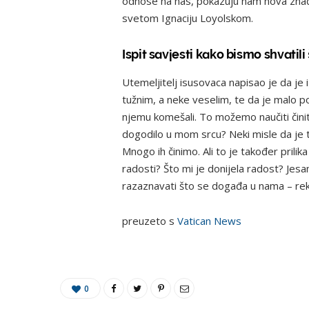
odnose na nas, pokazuju nam nova znače
svetom Ignaciju Loyolskom.
Ispit savjesti kako bismo shvati
Utemeljitelj isusovaca napisao je da je 
tužnim, a neke veselim, te da je malo p
njemu komešali. To možemo naučiti činiti
dogodilo u mom srcu? Neki misle da je taj
Mnogo ih činimo. Ali to je također prili
radosti? Što mi je donijela radost? Jesa
razaznavati što se događa u nama – rek
preuzeto s
Vatican News
0