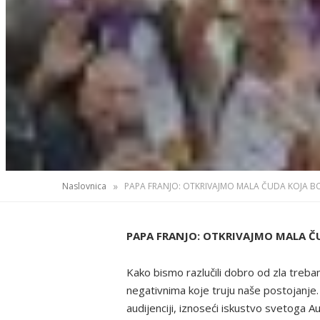
»
Naslovnica
PAPA FRANJO: OTKRIVAJMO MALA ČUDA KOJA BO
PAPA FRANJO: OTKRIVAJMO MALA ČU
Kako bismo razlučili dobro od zla trebamo
negativnima koje truju naše postojanje
audijenciji, iznoseći iskustvo svetoga Au