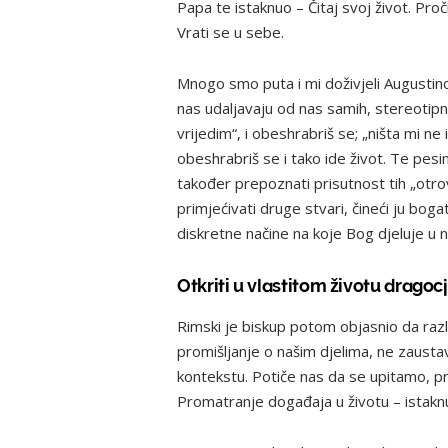
Papa te istaknuo – Čitaj svoj život. Proči
Vrati se u sebe.
Mnogo smo puta i mi doživjeli Augustino
nas udaljavaju od nas samih, stereotip
vrijedim“, i obeshrabriš se; „ništa mi ne i
obeshrabriš se i tako ide život. Te pesim
također prepoznati prisutnost tih „otrov
primjećivati druge stvari, čineći ju bogat
diskretne načine na koje Bog djeluje u 
Otkriti u vlastitom životu dragoc
Rimski je biskup potom objasnio da razl
promišljanje o našim djelima, ne zaustavl
kontekstu. Potiče nas da se upitamo, pr
Promatranje događaja u životu – istakn