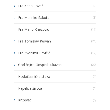
Fra Karlo Lovrić
(2)
Fra Marinko Šakota
(3)
Fra Mario Knezović
(12)
Fra Tomislav Pervan
(21)
Fra Zvonimir Pavičić
(12)
Godišnjica Gospinih ukazanja
(20)
Hodočasnička staza
(1)
Kapelica života
(1)
Križevac
(6)