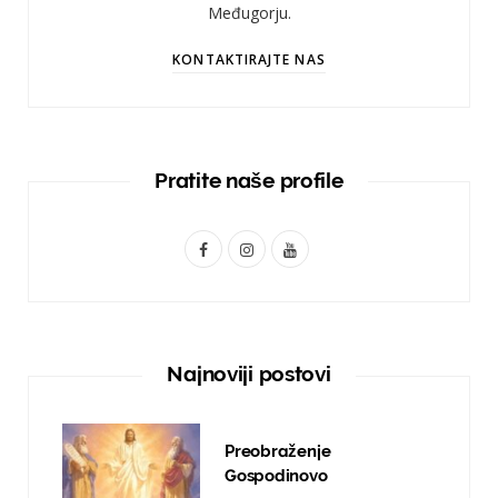
Međugorju.
KONTAKTIRAJTE NAS
Pratite naše profile
F
I
Y
a
n
o
c
s
u
e
t
T
Najnoviji postovi
b
a
u
o
g
b
Preobraženje
o
r
e
Gospodinovo