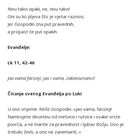
Nisu takvi opaki, ne, nisu takvi!
Oni su ko pljeva što je vjetar raznosi.
Jer Gospodin zna put pravednih,
a propast će put opakih.
Evanđelje:
Lk 11, 42-46
Jao vama farizeji; jao i vama, zakonoznanci!
Čitanje svetog Evanđelja po Luki
U ono vrijeme: Reče Gospodin: »Jao vama, farizeji!
Namirujete desetinu od metvice i rutvice i svake vrste
povrća, a ne marite za pravednost i ljubav Božju. Ovo je
trebalo činiti, a ono ne zanemariti. «