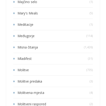
Majčino selo
(1)
Mary's Meals
(5)
Meditacije
(1)
Međugorje
(114)
Misna čitanja
(1,426)
Mladifest
(31)
Molitve
(735)
Molitve predaka
(3)
Molitvena mjesta
(4)
Molitveni raspored
(2)