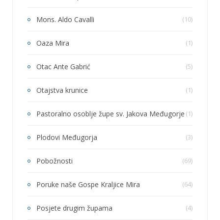
Mons. Aldo Cavalli
(10)
Oaza Mira
(1)
Otac Ante Gabrić
(5)
Otajstva krunice
(1)
Pastoralno osoblje župe sv. Jakova Međugorje
(1)
Plodovi Međugorja
(3)
Pobožnosti
(69)
Poruke naše Gospe Kraljice Mira
(64)
Posjete drugim župama
(4)