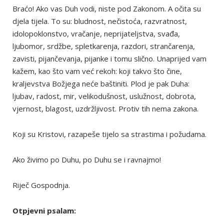
Braćo! Ako vas Duh vodi, niste pod Zakonom. A očita su
djela tijela. To su: bludnost, nečistoća, razvratnost,
idolopoklonstvo, vračanje, neprijateljstva, svađa,
ljubomor, srdžbe, spletkarenja, razdori, strančarenja,
zavisti, pijančevanja, pijanke i tomu slično. Unaprijed vam
kažem, kao što vam već rekoh: koji takvo što čine,
kraljevstva Božjega neće baštiniti. Plod je pak Duha:
ljubav, radost, mir, velikodušnost, uslužnost, dobrota,
vjernost, blagost, uzdržljivost. Protiv tih nema zakona.
Koji su Kristovi, razapeše tijelo sa strastima i požudama.
Ako živimo po Duhu, po Duhu se i ravnajmo!
Riječ Gospodnja.
Otpjevni psalam: