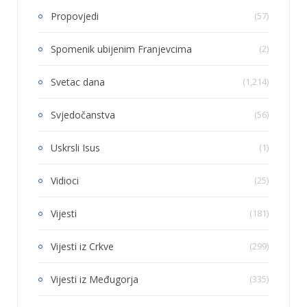
Propovjedi
(57)
Spomenik ubijenim Franjevcima
(2)
Svetac dana
(1,214)
Svjedočanstva
(56)
Uskrsli Isus
(1)
Vidioci
(25)
Vijesti
(181)
Vijesti iz Crkve
(299)
Vijesti iz Međugorja
(335)