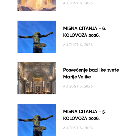
AUGUST 6, 2026
k
a
m
MISNA ČITANJA – 6.
KOLOVOZA 2026.
AUGUST 6, 2026
Posvećenje bazilike svete
Marije Velike
AUGUST 5, 2026
MISNA ČITANJA – 5.
KOLOVOZA 2026.
AUGUST 5, 2026