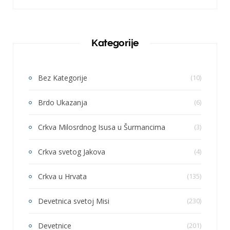
Kategorije
Bez Kategorije
(10)
Brdo Ukazanja
(6)
Crkva Milosrdnog Isusa u Šurmancima
(3)
Crkva svetog Jakova
(4)
Crkva u Hrvata
(135)
Devetnica svetoj Misi
(230)
Devetnice
(201)