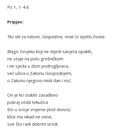
Ps 1, 1-4.6
Pripjev:
Tko ide za tobom, Gospodine, imat će svjetlo života.
Blago čovjeku koji ne slijedi savjeta opakih,
ne staje na putu grešničkom
i ne sjeda u zbor podrugljivaca,
već uživa u Zakonu Gospodnjem,
o Zakonu njegovu misli dan i noć.
On je ko stablo zasađeno
pokraj vódâ tekućica
što u svoje vrijeme plod donosi;
lišće mu nikad ne vene,
sve što radi dobrim urodi.