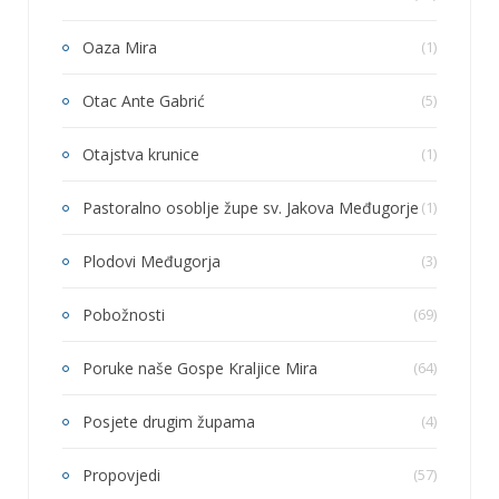
Oaza Mira
(1)
Otac Ante Gabrić
(5)
Otajstva krunice
(1)
Pastoralno osoblje župe sv. Jakova Međugorje
(1)
Plodovi Međugorja
(3)
Pobožnosti
(69)
Poruke naše Gospe Kraljice Mira
(64)
Posjete drugim župama
(4)
Propovjedi
(57)