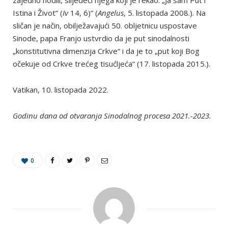
zajedno hodili, slijedeći njega koji je rekao: „Ja sam Put i
Istina i Život“ (
Iv
14, 6)“ (
Angelus
, 5. listopada 2008.). Na
sličan je način, obilježavajući 50. obljetnicu uspostave
Sinode, papa Franjo ustvrdio da je put sinodalnosti
„konstitutivna dimenzija Crkve“ i da je to „put koji Bog
očekuje od Crkve trećeg tisućljeća“ (17. listopada 2015.).
Vatikan, 10. listopada 2022.
Godinu dana od otvaranja Sinodalnog procesa 2021.-2023.
0