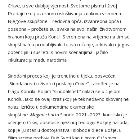
Crkve, u sve dubljoj vjernosti Svetome pismu i živoj
Predaji te u pozornom osluškivanju znakova vremena.
Njegove skupštine – redovna opća, izvanredna opća i
posebna – prožete su, svaka na svoj način, životvornom
hranom koju pruža Koncil. S vremena na vrijeme na tim se
skupštinama produbljivalo to isto učenje, otkrivalo njegov
potencijal u susretu s novim scenarijima i jačalo
inkulturaciju među narodima.
Sinodalni proces koji je trenutno u tijeku, posvećen
„Sinodalnosti u životu i poslanju Crkve“, također je na
tragu Koncila. Pojam “sinodalnosti” nalazi se u cijelom
Koncilu, iako se ovaj izraz (koji je tek nedavno skovan) ne
nalazi izričito u dokumentima ekumenske
skupštine.
Magna charta
Sinode 2021.-2023. koncilsko je
učenje o Crkvi, posebice njezinoj teologiji Božjeg naroda,
koji je „u stanju dostojanstva i slobode djece Božje, u
čijim srcima prebiva Duh Sveti kao u hramu“ (
Lumen