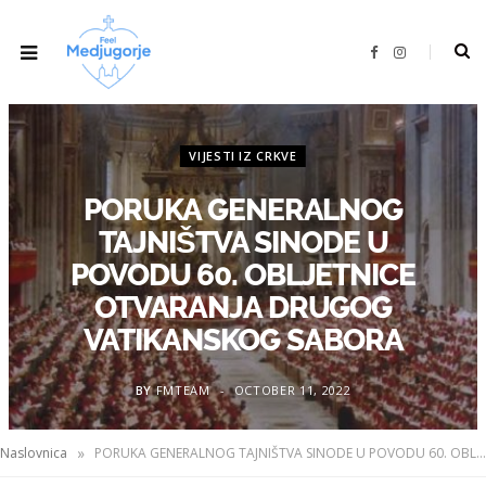
F
I
a
n
c
s
e
t
b
a
o
g
o
r
k
a
VIJESTI IZ CRKVE
m
PORUKA GENERALNOG
TAJNIŠTVA SINODE U
POVODU 60. OBLJETNICE
OTVARANJA DRUGOG
VATIKANSKOG SABORA
BY
FMTEAM
OCTOBER 11, 2022
»
Naslovnica
PORUKA GENERALNOG TAJNIŠTVA SINODE U POVODU 60. OBLJETNICE OTVARANJA DRUGOG VATIKANSKOG SABORA