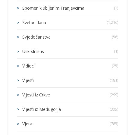
Spomenik ubijenim Franjevcima
(2)
Svetac dana
(1,216)
Svjedočanstva
(56)
Uskrsli Isus
(1)
Vidioci
(25)
Vijesti
(181)
Vijesti iz Crkve
(299)
Vijesti iz Međugorja
(335)
Vjera
(785)