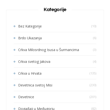
Kategorije
Bez Kategorije
(10)
Brdo Ukazanja
(6)
Crkva Milosrdnog Isusa u Šurmancima
(3)
Crkva svetog Jakova
(4)
Crkva u Hrvata
(135)
Devetnica svetoj Misi
(230)
Devetnice
(201)
Događaji u Međugorju
(82)