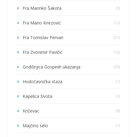
Fra Marinko Šakota
(3)
Fra Mario Knezović
(12)
Fra Tomislav Pervan
(21)
Fra Zvonimir Pavičić
(12)
Godišnjica Gospinih ukazanja
(20)
Hodočasnička staza
(1)
Kapelica života
(1)
Križevac
(6)
Majčino selo
(1)