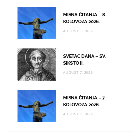
m
MISNA ČITANJA – 8.
KOLOVOZA 2026.
AUGUST 8, 2026
SVETAC DANA – SV.
SIKSTO II.
AUGUST 7, 2026
MISNA ČITANJA – 7.
KOLOVOZA 2026.
AUGUST 7, 2026