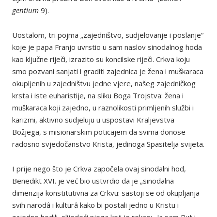
gentium
9).
Uostalom, tri pojma „zajedništvo, sudjelovanje i poslanje“
koje je papa Franjo uvrstio u sam naslov sinodalnog hoda
kao ključne riječi, izrazito su koncilske riječi. Crkva koju
smo pozvani sanjati i graditi zajednica je žena i muškaraca
okupljenih u zajedništvu jedne vjere, našeg zajedničkog
krsta i iste euharistije, na sliku Boga Trojstva: žena i
muškaraca koji zajedno, u raznolikosti primljenih službi i
karizmi, aktivno sudjeluju u uspostavi Kraljevstva
Božjega, s misionarskim poticajem da svima donose
radosno svjedočanstvo Krista, jedinoga Spasitelja svijeta.
I prije nego što je Crkva započela ovaj sinodalni hod,
Benedikt XVI. je već bio ustvrdio da je „sinodalna
dimenzija konstitutivna za Crkvu: sastoji se od okupljanja
svih narodâ i kulturâ kako bi postali jedno u Kristu i