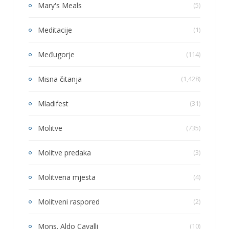
Mary's Meals
(5)
Meditacije
(1)
Međugorje
(114)
Misna čitanja
(1,428)
Mladifest
(31)
Molitve
(735)
Molitve predaka
(3)
Molitvena mjesta
(4)
Molitveni raspored
(2)
Mons. Aldo Cavalli
(10)