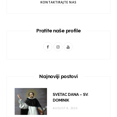
KONTAKTIRAJTE NAS
Pratite naše profile
F
I
Y
a
n
o
c
s
u
e
t
T
Najnoviji postovi
b
a
u
o
g
b
SVETAC DANA – SV.
o
r
e
DOMINIK
AUGUST 8, 2026
k
a