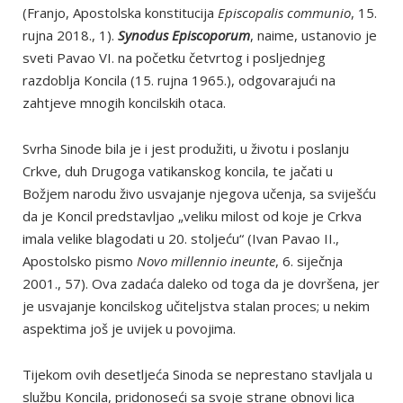
(Franjo, Apostolska konstitucija
Episcopalis communio
, 15.
rujna 2018., 1).
Synodus Episcoporum
, naime, ustanovio je
sveti Pavao VI. na početku četvrtog i posljednjeg
razdoblja Koncila (15. rujna 1965.), odgovarajući na
zahtjeve mnogih koncilskih otaca.
Svrha Sinode bila je i jest produžiti, u životu i poslanju
Crkve, duh Drugoga vatikanskog koncila, te jačati u
Božjem narodu živo usvajanje njegova učenja, sa sviješću
da je Koncil predstavljao „veliku milost od koje je Crkva
imala velike blagodati u 20. stoljeću“ (Ivan Pavao II.,
Apostolsko pismo
Novo millennio ineunte
, 6. siječnja
2001., 57). Ova zadaća daleko od toga da je dovršena, jer
je usvajanje koncilskog učiteljstva stalan proces; u nekim
aspektima još je uvijek u povojima.
Tijekom ovih desetljeća Sinoda se neprestano stavljala u
službu Koncila, pridonoseći sa svoje strane obnovi lica