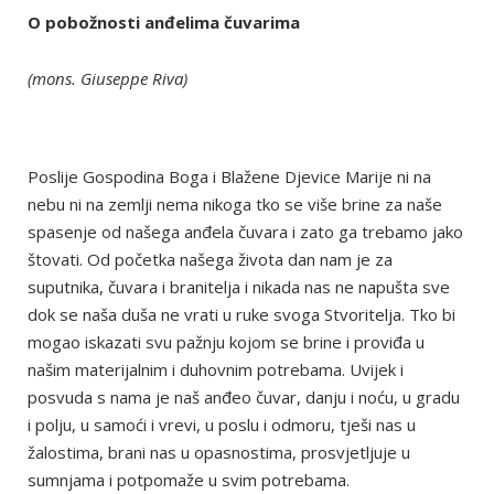
O pobožnosti anđelima čuvarima
(mons. Giuseppe Riva)
Poslije Gospodina Boga i Blažene Djevice Marije ni na
nebu ni na zemlji nema nikoga tko se više brine za naše
spasenje od našega anđela čuvara i zato ga trebamo jako
štovati. Od početka našega života dan nam je za
suputnika, čuvara i branitelja i nikada nas ne napušta sve
dok se naša duša ne vrati u ruke svoga Stvoritelja. Tko bi
mogao iskazati svu pažnju kojom se brine i proviđa u
našim materijalnim i duhovnim potrebama. Uvijek i
posvuda s nama je naš anđeo čuvar, danju i noću, u gradu
i polju, u samoći i vrevi, u poslu i odmoru, tješi nas u
žalostima, brani nas u opasnostima, prosvjetljuje u
sumnjama i potpomaže u svim potrebama.