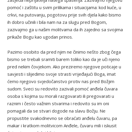
pomoć i zaštitu u svim prilikama i situacijama: kod kuće, u
crkvi, na putovanju, pogotovu prije svih djela kako bismo
ih dobro učinili i bila nam na za slugu pred Bogom,
zazivajmo ga u našim molitvama da ih zajedno sa svojima
prikaže Bogu kao ugodan prinos.
Pazimo osobito da pred njim ne činimo nešto zbog čega
bismo se trebali sramiti barem toliko kao da je uči njeno
pred nekim čovjekom. Ako preziremo njegove poticaje u
savjesti i slijedimo svoje strasti vrijeđajući Boga, imat
ćemo njegovo svjedočanstvo protiv nas pred Božjim
sudom. Sveci su redovito zazivali pomoć anđela čuvara
osoba s kojima su morali razgovarati ili pregovarati u
raznim i često važnim stvarima i redovito su im oni
pomagali da se stvari dogode na slavu Božju. Ne
propustite svakodnevno se obraćati anđelu čuvaru, pa
makar i kratkom molitvicom Anđele, čuvaru mili i iskusit