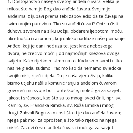
1. Dostojanstvo našega svetog anđela čuvara. Velika je
milost što nam je Bog dao anđela čuvara. Svojim je
anđelima iz ljubavi prema tebi zapovjedio da te čuvaju na
svim tvojim putovima. Tko su anđeli čuvari? Oni su čisti
duhovi, stvoreni na sliku Božju, obdareni ljepotom, moću,
okretnošću i razumom, koji daleko nadilaze naše poimanje.
Anđeo, koji je dan i noć uza te, jest knez nebeskoga
dvora, neizrecivo moćniji od najmoćnijih knezova ovoga
svijeta. Kako rijetko mislimo na to! Kada smo sami i nitko
nas ne gleda, sudimo i radimo kao da nemamo svjedoka
svojih misli, riječi i djela. Da je naša vjera življa, koliku
bismo utjehu našli u komuniciranju s anđelom čuvarom
govoreći mu svoje boli i poteškoće, moleći ga za savjet,
jakost i srčanost, kao što su to mnogi sveci činili, npr. sv.
Kamilo, sv. Franciska Rimska, sv. Ruža Limska i mnogi
drugi. Zahvali Bogu za milost što ti je dao anđela čuvara;
njega pak moli za oproštenje što tako rijetko na njega
misliš. Zazovi često anđela čuvara i moli ga za savjet.