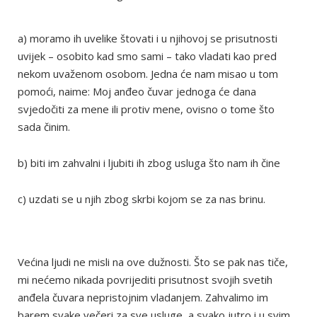
a) moramo ih uvelike štovati i u njihovoj se prisutnosti
uvijek – osobito kad smo sami – tako vladati kao pred
nekom uvaženom osobom. Jedna će nam misao u tom
pomoći, naime: Moj anđeo čuvar jednoga će dana
svjedočiti za mene ili protiv mene, ovisno o tome što
sada činim.
b) biti im zahvalni i ljubiti ih zbog usluga što nam ih čine
c) uzdati se u njih zbog skrbi kojom se za nas brinu.
Većina ljudi ne misli na ove dužnosti. Što se pak nas tiče,
mi nećemo nikada povrijediti prisutnost svojih svetih
anđela čuvara nepristojnim vladanjem. Zahvalimo im
barem svake večeri za sve usluge, a svako jutro i u svim