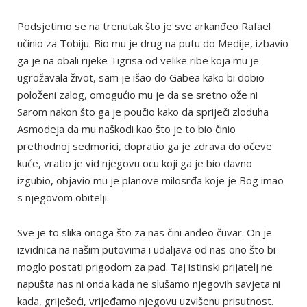
Podsjetimo se na trenutak što je sve arkanđeo Rafael
učinio za Tobiju. Bio mu je drug na putu do Medije, izbavio
ga je na obali rijeke Tigrisa od velike ribe koja mu je
ugrožavala život, sam je išao do Gabea kako bi dobio
položeni zalog, omogućio mu je da se sretno ože ni
Sarom nakon što ga je poučio kako da spriječi zloduha
Asmodeja da mu naškodi kao što je to bio činio
prethodnoj sedmorici, dopratio ga je zdrava do očeve
kuće, vratio je vid njegovu ocu koji ga je bio davno
izgubio, objavio mu je planove milosrđa koje je Bog imao
s njegovom obitelji.
Sve je to slika onoga što za nas čini anđeo čuvar. On je
izvidnica na našim putovima i udaljava od nas ono što bi
moglo postati prigodom za pad. Taj istinski prijatelj ne
napušta nas ni onda kada ne slušamo njegovih savjeta ni
kada, griješeći, vrijeđamo njegovu uzvišenu prisutnost.