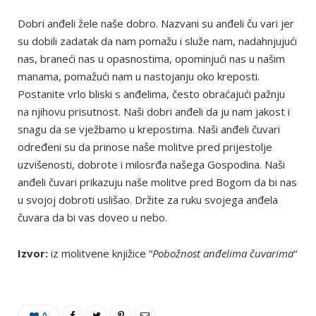
Dobri anđeli žele naše dobro. Nazvani su anđeli ču vari jer
su dobili zadatak da nam pomažu i služe nam, nadahnjujući
nas, braneći nas u opasnostima, opominjući nas u našim
manama, pomažući nam u nastojanju oko kreposti.
Postanite vrlo bliski s anđelima, često obraćajući pažnju
na njihovu prisutnost. Naši dobri anđeli da ju nam jakost i
snagu da se vježbamo u krepostima. Naši anđeli čuvari
određeni su da prinose naše molitve pred prijestolje
uzvišenosti, dobrote i milosrđa našega Gospodina. Naši
anđeli čuvari prikazuju naše molitve pred Bogom da bi nas
u svojoj dobroti uslišao. Držite za ruku svojega anđela
čuvara da bi vas doveo u nebo.
Izvor:
iz molitvene knjižice “
Pobožnost anđelima čuvarima
“
0