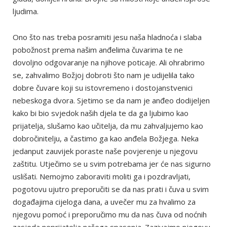
ljudima.
Ono što nas treba posramiti jesu naša hladnoća i slaba
pobožnost prema našim anđelima čuvarima te ne
dovoljno odgovaranje na njihove poticaje. Ali ohrabrimo
se, zahvalimo Božjoj dobroti što nam je udijelila tako
dobre čuvare koji su istovremeno i dostojanstvenici
nebeskoga dvora. Sjetimo se da nam je anđeo dodijeljen
kako bi bio svjedok naših djela te da ga ljubimo kao
prijatelja, slušamo kao učitelja, da mu zahvaljujemo kao
dobročinitelju, a častimo ga kao anđela Božjega. Neka
jedanput zauvijek poraste naše povjerenje u njegovu
zaštitu. Utječimo se u svim potrebama jer će nas sigurno
uslišati. Nemojmo zaboraviti moliti ga i pozdravljati,
pogotovu ujutro preporučiti se da nas prati i čuva u svim
događajima cijeloga dana, a uvečer mu za hvalimo za
njegovu pomoć i preporučimo mu da nas čuva od noćnih
zasjeda neprijatelja našega spasenja. Zazivajmo njegovu