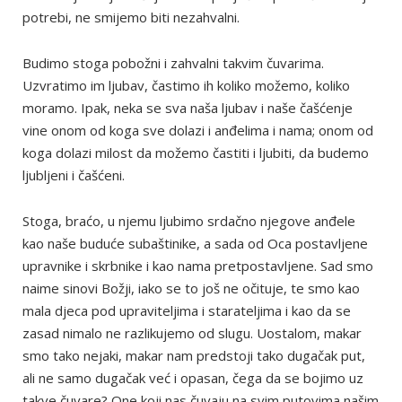
potrebi, ne smijemo biti nezahvalni.
Budimo stoga pobožni i zahvalni takvim čuvarima.
Uzvratimo im ljubav, častimo ih koliko možemo, koliko
moramo. Ipak, neka se sva naša ljubav i naše čašćenje
vine onom od koga sve dolazi i anđelima i nama; onom od
koga dolazi milost da možemo častiti i ljubiti, da budemo
ljubljeni i čašćeni.
Stoga, braćo, u njemu ljubimo srdačno njegove anđele
kao naše buduće subaštinike, a sada od Oca postavljene
upravnike i skrbnike i kao nama pretpostavljene. Sad smo
naime sinovi Božji, iako se to još ne očituje, te smo kao
mala djeca pod upraviteljima i starateljima i kao da se
zasad nimalo ne razlikujemo od slugu. Uostalom, makar
smo tako nejaki, makar nam predstoji tako dugačak put,
ali ne samo dugačak već i opasan, čega da se bojimo uz
takve čuvare? One koji nas čuvaju na svim putovima našim