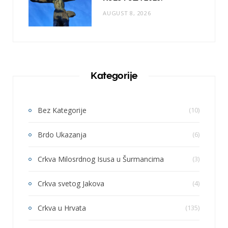
AUGUST 8, 2026
Kategorije
Bez Kategorije
(10)
Brdo Ukazanja
(6)
Crkva Milosrdnog Isusa u Šurmancima
(3)
Crkva svetog Jakova
(4)
Crkva u Hrvata
(135)