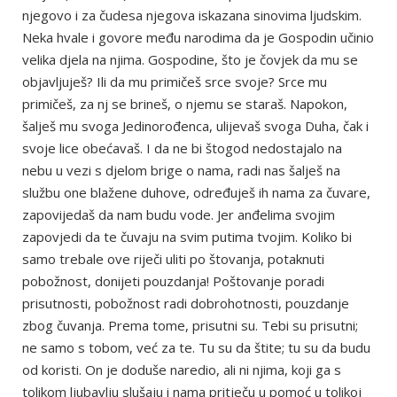
njegovo i za čudesa njegova iskazana sinovima ljudskim.
Neka hvale i govore među narodima da je Gospodin učinio
velika djela na njima. Gospodine, što je čovjek da mu se
objavljuješ? Ili da mu primičeš srce svoje? Srce mu
primičeš, za nj se brineš, o njemu se staraš. Napokon,
šalješ mu svoga Jedinorođenca, ulijevaš svoga Duha, čak i
svoje lice obećavaš. I da ne bi štogod nedostajalo na
nebu u vezi s djelom brige o nama, radi nas šalješ na
službu one blažene duhove, određuješ ih nama za čuvare,
zapovijedaš da nam budu vode. Jer anđelima svojim
zapovjedi da te čuvaju na svim putima tvojim. Koliko bi
samo trebale ove riječi uliti po štovanja, potaknuti
pobožnost, donijeti pouzdanja! Poštovanje poradi
prisutnosti, pobožnost radi dobrohotnosti, pouzdanje
zbog čuvanja. Prema tome, prisutni su. Tebi su prisutni;
ne samo s tobom, već za te. Tu su da štite; tu su da budu
od koristi. On je doduše naredio, ali ni njima, koji ga s
tolikom ljubavlju slušaju i nama pritječu u pomoć u tolikoj