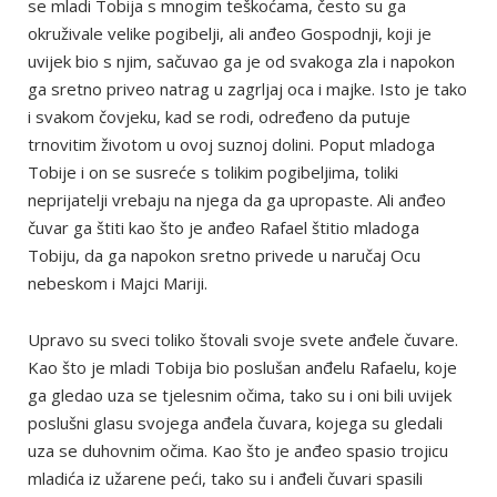
se mladi Tobija s mnogim teškoćama, često su ga
okruživale velike pogibelji, ali anđeo Gospodnji, koji je
uvijek bio s njim, sačuvao ga je od svakoga zla i napokon
ga sretno priveo natrag u zagrljaj oca i majke. Isto je tako
i svakom čovjeku, kad se rodi, određeno da putuje
trnovitim životom u ovoj suznoj dolini. Poput mladoga
Tobije i on se susreće s tolikim pogibeljima, toliki
neprijatelji vrebaju na njega da ga upropaste. Ali anđeo
čuvar ga štiti kao što je anđeo Rafael štitio mladoga
Tobiju, da ga napokon sretno privede u naručaj Ocu
nebeskom i Majci Mariji.
Upravo su sveci toliko štovali svoje svete anđele čuvare.
Kao što je mladi Tobija bio poslušan anđelu Rafaelu, koje
ga gledao uza se tjelesnim očima, tako su i oni bili uvijek
poslušni glasu svojega anđela čuvara, kojega su gledali
uza se duhovnim očima. Kao što je anđeo spasio trojicu
mladića iz užarene peći, tako su i anđeli čuvari spasili