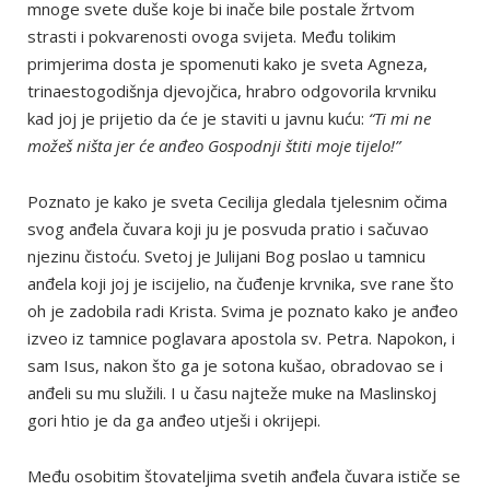
mnoge svete duše koje bi inače bile postale žrtvom
strasti i pokvarenosti ovoga svijeta. Među tolikim
primjerima dosta je spomenuti kako je sveta Agneza,
trinaestogodišnja djevojčica, hrabro odgovorila krvniku
kad joj je prijetio da će je staviti u javnu kuću:
“Ti mi ne
možeš ništa jer će anđeo Gospodnji štiti moje tijelo!”
Poznato je kako je sveta Cecilija gledala tjelesnim očima
svog anđela čuvara koji ju je posvuda pratio i sačuvao
njezinu čistoću. Svetoj je Julijani Bog poslao u tamnicu
anđela koji joj je iscijelio, na čuđenje krvnika, sve rane što
oh je zadobila radi Krista. Svima je poznato kako je anđeo
izveo iz tamnice poglavara apostola sv. Petra. Napokon, i
sam Isus, nakon što ga je sotona kušao, obradovao se i
anđeli su mu služili. I u času najteže muke na Maslinskoj
gori htio je da ga anđeo utješi i okrijepi.
Među osobitim štovateljima svetih anđela čuvara ističe se