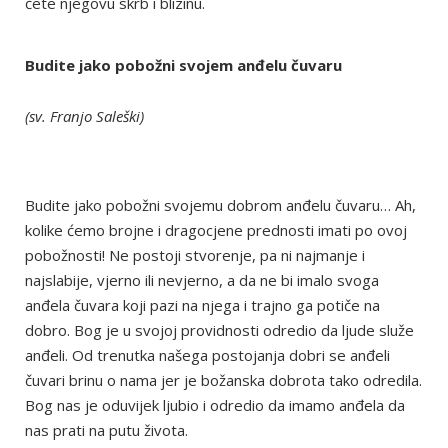
ćete njegovu skrb i blizinu.
Budite jako pobožni svojem anđelu čuvaru
(sv. Franjo Saleški)
Budite jako pobožni svojemu dobrom anđelu čuvaru… Ah,
kolike ćemo brojne i dragocjene prednosti imati po ovoj
pobožnosti! Ne postoji stvorenje, pa ni najmanje i
najslabije, vjerno ili nevjerno, a da ne bi imalo svoga
anđela čuvara koji pazi na njega i trajno ga potiče na
dobro. Bog je u svojoj providnosti odredio da ljude služe
anđeli. Od trenutka našega postojanja dobri se anđeli
čuvari brinu o nama jer je božanska dobrota tako odredila.
Bog nas je oduvijek ljubio i odredio da imamo anđela da
nas prati na putu života.