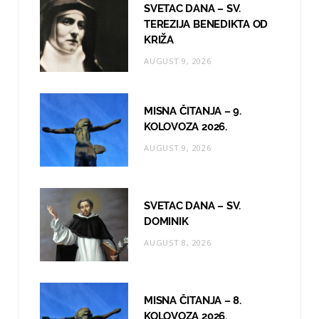
o
g
b
SVETAC DANA – SV.
TEREZIJA BENEDIKTA OD
o
r
e
KRIŽA
k
a
AUGUST 9, 2026
m
MISNA ČITANJA – 9.
KOLOVOZA 2026.
AUGUST 9, 2026
SVETAC DANA – SV.
DOMINIK
AUGUST 8, 2026
MISNA ČITANJA – 8.
KOLOVOZA 2026.