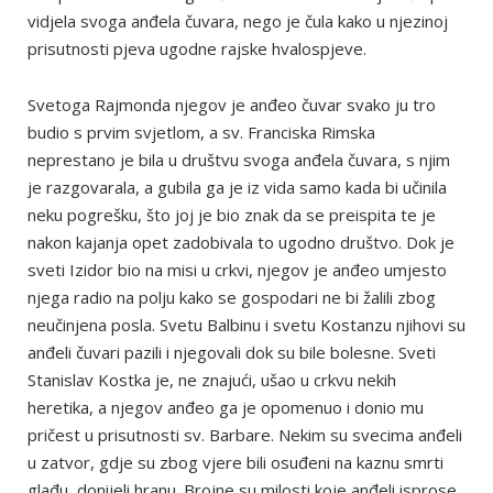
vidjela svoga anđela čuvara, nego je čula kako u njezinoj
prisutnosti pjeva ugodne rajske hvalospjeve.
Svetoga Rajmonda njegov je anđeo čuvar svako ju tro
budio s prvim svjetlom, a sv. Franciska Rimska
neprestano je bila u društvu svoga anđela čuvara, s njim
je razgovarala, a gubila ga je iz vida samo kada bi učinila
neku pogrešku, što joj je bio znak da se preispita te je
nakon kajanja opet zadobivala to ugodno društvo. Dok je
sveti Izidor bio na misi u crkvi, njegov je anđeo umjesto
njega radio na polju kako se gospodari ne bi žalili zbog
neučinjena posla. Svetu Balbinu i svetu Kostanzu njihovi su
anđeli čuvari pazili i njegovali dok su bile bolesne. Sveti
Stanislav Kostka je, ne znajući, ušao u crkvu nekih
heretika, a njegov anđeo ga je opomenuo i donio mu
pričest u prisutnosti sv. Barbare. Nekim su svecima anđeli
u zatvor, gdje su zbog vjere bili osuđeni na kaznu smrti
glađu, donijeli hranu. Brojne su milosti koje anđeli isprose