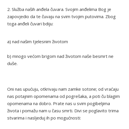
2. Služba naših anđela čuvara. Svojim anđelima Bog je
zapovjedio da te čuvaju na svim tvojim putovima. Zbog
toga anđeli čuvari bdiju:
a) nad našim tjelesnim životom
b) mnogo većom brigom nad životom naše besmrt ne
duše.
Oni nas upućuju, otkrivaju nam zamke sotone; od vraćaju
nas potajnim opomenama od pogrešaka, a poti ču blagim
opomenama na dobro. Prate nas u svim pogibeljima
života i pomažu nam u času smrti. Divi se poglavito trima
stvarima i nasljeduj ih po mogućnosti: