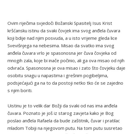
Ovim riječima svjedoči Božanski Spasitelj Isus Krist
kršćansku istinu da svaki čovjek ima svog anđela čuvara
koji bdije nad njim posvuda, a u isto vrijeme gleda lice
Svevišnjega na nebesima. Misao da svatko ima svog
anđela čuvara vrlo je spasonosna jer čuva čovjeka od
mnogih zala, koje bi inače počinio, ali ga ova misao od njih
odvraća. Spasonosna je ova misao i zato što čovjeku daje
osobitu snagu u napastima i grešnim pogibeljima,
podsjećajući ga na to da postoji netko tko će se zajedno
s njim boriti.
Uistinu je to velik dar Božji da svaki od nas ima anđela
čuvara. Poznato je još iz starog zavjeta kako je Bog
poslao anđela Rafaela da bude zaštitnik, čuvar i pratilac
mladom Tobiji na njegovom putu. Na tom putu susretao