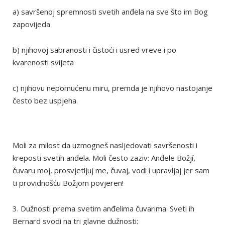
a) savršenoj spremnosti svetih anđela na sve što im Bog
zapovijeda
b) njihovoj sabranosti i čistoći i usred vreve i po
kvarenosti svijeta
c) njihovu nepomućenu miru, premda je njihovo nastojanje
često bez uspjeha.
Moli za milost da uzmogneš nasljedovati savršenosti i
kreposti svetih anđela. Moli često zaziv: Anđele Božjí,
čuvaru moj, prosvjetljuj me, čuvaj, vodi i upravljaj jer sam
ti providnošću Božjom povjeren!
3. Dužnosti prema svetim anđelima čuvarima. Sveti ih
Bernard svodi na tri glavne dužnosti: