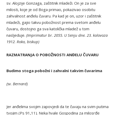
sv. Alojzije Gonzaga, zaštitnik mladeži. On je za sve
milosti, koje je od Boga primao, pokazivao osobitu
zahvalnost anđelu čuvaru. Pa kad je on, uzor i zaštitnik
mladeži, gajio takvu pobožnost prema svetom anđelu
čuvaru, dostojno ga sva katolička mladež u tom
nasljeduje.
(Imprimatur br. 2055. U Senju dne. 23. kolovoza
1912. Roko, biskup)
RAZMATRANJA O POBOŽNOSTI ANĐELU ČUVARU
Budimo stoga pobožni i zahvalni takvim čuvarima
(sv. Bernard)
Jer anđelima svojim zapovjedi da te čuvaju na svim putima
tvojim (Ps 91,11). Neka hvale Gospodina za milosrđe