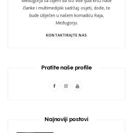
Međugorja sa ciljem da što više ljudi kroz naše
članke i multimedijski sadržaj; osjeti, dođe, te
bude izliječen u našem komadiću Raja,
Međugorju.
KONTAKTIRAJTE NAS
Pratite naše profile
F
I
Y
a
n
o
c
s
u
e
t
T
Najnoviji postovi
b
a
u