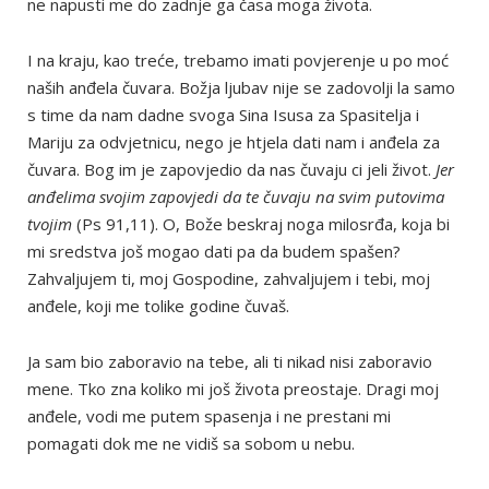
ne napusti me do zadnje ga časa moga života.
I na kraju, kao treće, trebamo imati povjerenje u po moć
naših anđela čuvara. Božja ljubav nije se zadovolji la samo
s time da nam dadne svoga Sina Isusa za Spasitelja i
Mariju za odvjetnicu, nego je htjela dati nam i anđela za
čuvara. Bog im je zapovjedio da nas čuvaju ci jeli život.
Jer
anđelima svojim zapovjedi da te čuvaju na svim putovima
tvojim
(Ps 91,11). O, Bože beskraj noga milosrđa, koja bi
mi sredstva još mogao dati pa da budem spašen?
Zahvaljujem ti, moj Gospodine, zahvaljujem i tebi, moj
anđele, koji me tolike godine čuvaš.
Ja sam bio zaboravio na tebe, ali ti nikad nisi zaboravio
mene. Tko zna koliko mi još života preostaje. Dragi moj
anđele, vodi me putem spasenja i ne prestani mi
pomagati dok me ne vidiš sa sobom u nebu.