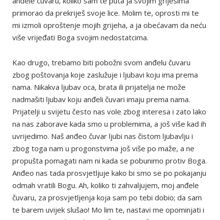
anđele čuvaru, koliko sam te puta ja svojim grijesima
primorao da prekriješ svoje lice. Molim te, oprosti mi te
mi izmoli oproštenje mojih grijeha, a ja obećavam da neću
više vrijeđati Boga svojim nedostatcima.
Kao drugo, trebamo biti pobožni svom anđelu čuvaru
zbog poštovanja koje zaslužuje i ljubavi koju ima prema
nama. Nikakva ljubav oca, brata ili prijatelja ne može
nadmašiti ljubav koju anđeli čuvari imaju prema nama.
Prijatelji u svijetu često nas vole zbog interesa i zato lako
na nas zaborave kada smo u problemima, a još više kad ih
uvrijedimo. Naš anđeo čuvar ljubi nas čistom ljubavlju i
zbog toga nam u progonstvima još više po maže, a ne
propušta pomagati nam ni kada se pobunimo protiv Boga.
Anđeo nas tada prosvjetljuje kako bi smo se po pokajanju
odmah vratili Bogu. Ah, koliko ti zahvaljujem, moj anđele
čuvaru, za prosvjetljenja koja sam po tebi dobio; da sam
te barem uvijek slušao! Mo lim te, nastavi me opominjati i