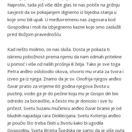
Naprotiv, tada još više diže glas te nas potiče na grižnju
savjesti da se pokajanjem dignemo iz bijedna stanja u
koje smo bili upali. U međuvremenu nas zagovara kod
Gospodina i moli da izbjegnemo kazne koje smo zaslužili
pred Božjom pravednošću.
Kad nešto molimo, on nas sluša. Dosta je pokaza ti
iskrenu pobožnost prema njemu da nam odmah pritekne
u pomoć i više od naših prošnja ili želja. Tako je sve toga
Petra anđeo oslobodio okova, otvorio mu vrata za tvora i
izveo ga iz njega. Znamo da je sv. Onofrija njegov anđeo
čuvar pratio za vrijeme 60 godina njegova života u
pustinji, vodio ga je do pećine koju mu je Gospo din bio
odredio za boravište, a često mu je donosio i sve tu
pričest. Svetu Suzanu mučenicu anđeo čuvar branio je od
bludnih napadaja cara Dioklecijana. Svetu Kviteriju anđeo
je poučio što treba činiti u životu kako bi ugodila
Gospodinu. Sveta Brigita Švedska ne samo da je više puta