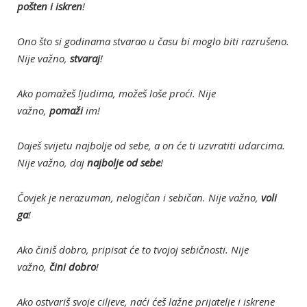
pošten i iskren
!
Ono što si godinama stvarao u času bi moglo biti razrušeno.
Nije važno,
stvaraj
!
Ako pomažeš ljudima, možeš loše proći. Nije
važno,
pomaži
im!
Daješ svijetu najbolje od sebe, a on će ti uzvratiti udarcima.
Nije važno, daj
najbolje od sebe
!
Čovjek je nerazuman, nelogičan i sebičan. Nije važno,
voli
ga
!
Ako činiš dobro, pripisat će to tvojoj sebičnosti. Nije
važno,
čini dobro
!
Ako ostvariš svoje ciljeve, naći ćeš lažne prijatelje i iskrene