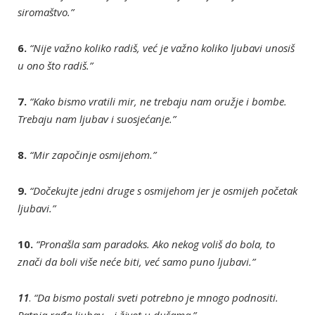
siromaštvo.”
6.
“Nije važno koliko radiš, već je važno koliko ljubavi unosiš
u ono što radiš.”
7.
“Kako bismo vratili mir, ne trebaju nam oružje i bombe.
Trebaju nam ljubav i suosjećanje.”
8.
“Mir započinje osmijehom.”
9.
“Dočekujte jedni druge s osmijehom jer je osmijeh početak
ljubavi.”
10.
“Pronašla sam paradoks. Ako nekog voliš do bola, to
znači da boli više neće biti, već samo puno ljubavi.”
11
.
“Da bismo postali sveti potrebno je mnogo podnositi.