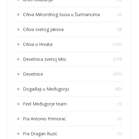
Crkva Milosrdnog Isusa u Šurmancima
(3)
Crkva svetog Jakova
(4)
Crkva u Hrvata
(135)
Devetnica svetoj Misi
(230)
Devetnice
(201)
Događaji u Međugorju
(82)
Feel Međugorje team
(1)
Fra Antonio Primorac
(2)
Fra Dragan Ruzic
(1)