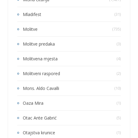
Mladifest
(31)
Molitve
(735)
Molitve predaka
(3)
Molitvena mjesta
(4)
Molitveni raspored
(2)
Mons. Aldo Cavalli
(10)
Oaza Mira
(1)
Otac Ante Gabrić
(5)
Otajstva krunice
(1)