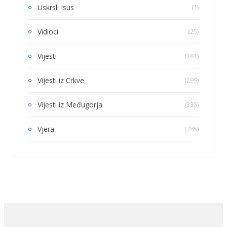
Uskrsli Isus
(1)
Vidioci
(25)
Vijesti
(181)
Vijesti iz Crkve
(299)
Vijesti iz Međugorja
(335)
Vjera
(785)