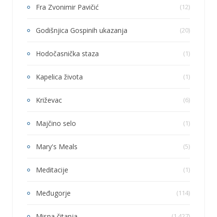
Fra Zvonimir Pavičić
(12)
Godišnjica Gospinih ukazanja
(20)
Hodočasnička staza
(1)
Kapelica života
(1)
Križevac
(6)
Majčino selo
(1)
Mary's Meals
(5)
Meditacije
(1)
Međugorje
(114)
Misna čitanja
(1,427)