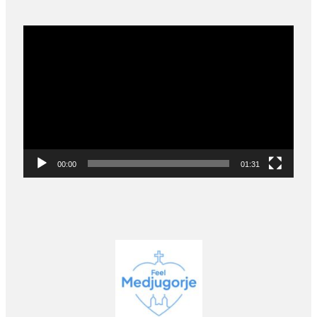
Video
Player
00:00
01:31