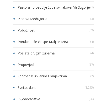
Pastoralno osoblje župe sv. Jakova Međugorje
(1)
Plodovi Međugorja
(3)
Pobožnosti
(69)
Poruke naše Gospe Kraljice Mira
(64)
Posjete drugim župama
(4)
Propovjedi
(57)
Spomenik ubijenim Franjevcima
(2)
Svetac dana
(1,215)
Svjedočanstva
(56)