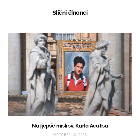
s
i
t
Slični člnanci
e
Najljepše misli sv. Karla Acutisa
OCTOBER 12, 2025