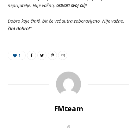
neprijatelje. Nije važno,
ostvari svoj cilj
!
Dobro koje činiš, bit će već sutra zaboravljeno. Nije važno,
čini dobro!
“
1
FMteam
W
e
b