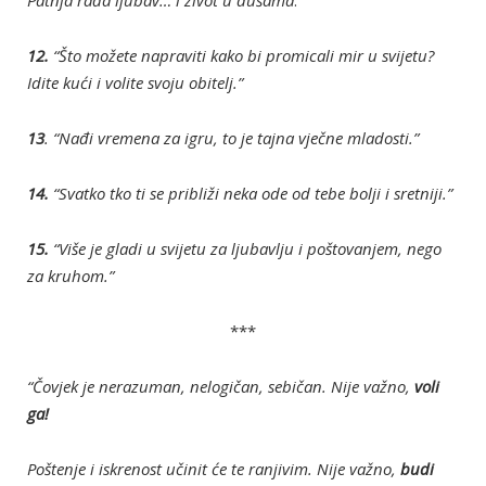
Patnja rađa ljubav… i život u dušama
.
”
12.
“Što možete napraviti kako bi promicali mir u svijetu?
Idite kući i volite svoju obitelj.”
13
. “Nađi vremena za igru, to je tajna vječne mladosti.”
14.
“Svatko tko ti se približi neka ode od tebe bolji i sretniji.”
15.
“Više je gladi u svijetu za ljubavlju i poštovanjem, nego
za kruhom.”
***
“Čovjek je nerazuman, nelogičan, sebičan. Nije važno,
voli
ga!
Poštenje i iskrenost učinit će te ranjivim. Nije važno,
budi