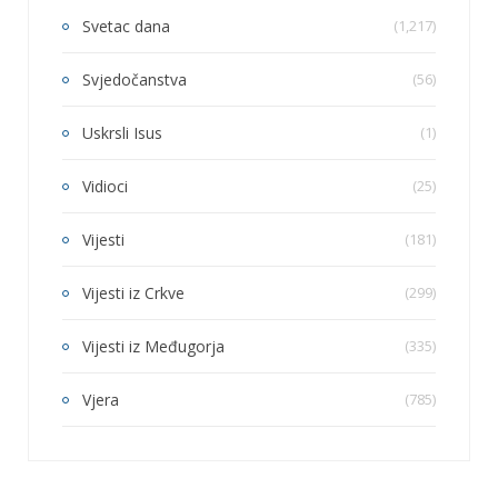
Svetac dana
(1,217)
Svjedočanstva
(56)
Uskrsli Isus
(1)
Vidioci
(25)
Vijesti
(181)
Vijesti iz Crkve
(299)
Vijesti iz Međugorja
(335)
Vjera
(785)