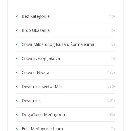
Bez Kategorije
(10)
Brdo Ukazanja
(6)
Crkva Milosrdnog Isusa u Šurmancima
(3)
Crkva svetog Jakova
(4)
Crkva u Hrvata
(135)
Devetnica svetoj Misi
(230)
Devetnice
(201)
Događaji u Međugorju
(82)
Feel Međugorje team
(1)