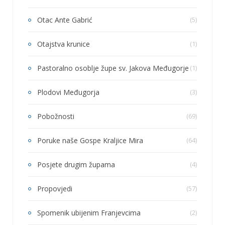
Otac Ante Gabrić
(5)
Otajstva krunice
(1)
Pastoralno osoblje župe sv. Jakova Međugorje
(1)
Plodovi Međugorja
(3)
Pobožnosti
(69)
Poruke naše Gospe Kraljice Mira
(64)
Posjete drugim župama
(4)
Propovjedi
(57)
Spomenik ubijenim Franjevcima
(2)