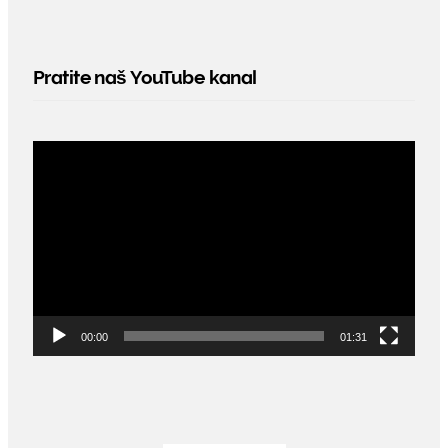
Pratite naš YouTube kanal
Video
Player
00:00
01:31