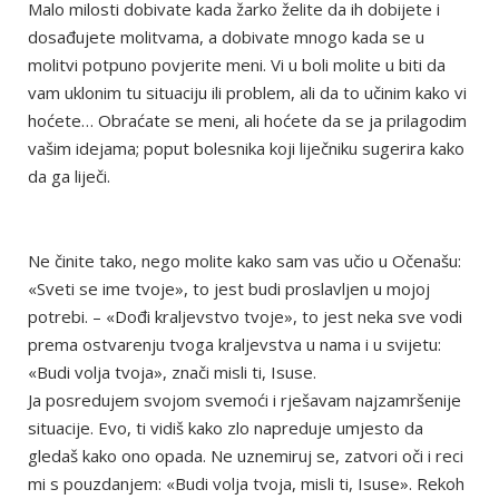
Malo milosti dobivate kada žarko želite da ih dobijete i
dosađujete molitvama, a dobivate mnogo kada se u
molitvi potpuno povjerite meni. Vi u boli molite u biti da
vam uklonim tu situaciju ili problem, ali da to učinim kako vi
hoćete… Obraćate se meni, ali hoćete da se ja prilagodim
vašim idejama; poput bolesnika koji liječniku sugerira kako
da ga liječi.
Ne činite tako, nego molite kako sam vas učio u Očenašu:
«Sveti se ime tvoje», to jest budi proslavljen u mojoj
potrebi. – «Dođi kraljevstvo tvoje», to jest neka sve vodi
prema ostvarenju tvoga kraljevstva u nama i u svijetu:
«Budi volja tvoja», znači misli ti, Isuse.
Ja posredujem svojom svemoći i rješavam najzamršenije
situacije. Evo, ti vidiš kako zlo napreduje umjesto da
gledaš kako ono opada. Ne uznemiruj se, zatvori oči i reci
mi s pouzdanjem: «Budi volja tvoja, misli ti, Isuse». Rekoh