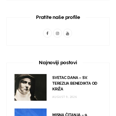
Pratite naše profile
F
I
Y
a
n
o
c
s
u
e
t
T
Najnoviji postovi
b
a
u
o
g
b
SVETAC DANA – SV.
TEREZIJA BENEDIKTA OD
o
r
e
KRIŽA
k
a
AUGUST 9, 2026
m
MISNA ČITANJA – 9.