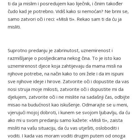
ti da ja mislim i posredujem kao liječnik, i činim također
čudo kad je potrebno. Vidiš kako si nemoćan? Ne brini se,
samo zatvori oči i reci: «Misli ti». Rekao sam ti da ću ja
misliti.
Suprotno predanju je zabrinutost, uznemirenost i
razmišljanje o posljedicama nekog čina. To je isto kao
uznemirenost djece koja zahtijevaju da mama misli na
njihove potrebe, na način kako to oni žele i da im ispuni
sve njihove ideje i hirove. Zatvorite oči i dopustite da vas
nosi struja moje milosti, zatvorite oči i dopustite mi da
djelujem, zatvorite oči i ne mislite na sadašnji čas, odbijte
misao na budućnost kao iskušenje. Odmarajte se u meni,
vjerujući mojoj dobroti, i kunem se svojom ljubavlju, da ću
ako mi u svom predanju samo kažete: «Misli ti», zaista
misliti na vašu situaciju, da ću vas utješiti, osloboditi i
voditi. I kada vas moram voditi drugim putem od onoga