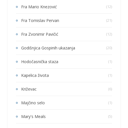
Fra Mario Knezović
(12)
Fra Tomislav Pervan
(21)
Fra Zvonimir Pavičić
(12)
Godišnjica Gospinih ukazanja
(20)
Hodočasnička staza
(1)
Kapelica života
(1)
Križevac
(6)
Majčino selo
(1)
Mary's Meals
(5)