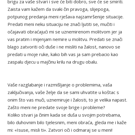
brigu za vaše stvari i sve će biti dobro, sve će se smiriti.
Zaista vam kažem da svaki čin pravoga, slijepoga,
potpunog predanja meni rješava najzamršenije situacije.
Predati meni neku situaciju ne znači ljutiti se, mučiti i
očajavati obraćajući mi se uznemirenom molitvom jer ja
vas pratim i mijenjam nemire u molitvu. Predati se znači
blago zatvoriti oči duše i ne misliti na žalost, nanovo se
predati u moje ruke, kako bih vas ja sam prebacio kao
zaspalu djecu u majčinu krilu na drugu obalu.
Vaše razglabanje i razmišljanje o problemima, vaša
zaključivanja, vaše želje da se sami uhvatite u koštac s
onim što vas muči, uznemiruje i žalosti, to je velika napast.
Zašto meni ne predate svoje brige i probleme?
Koliko stvari ja činim kada se duša u svojim potrebama,
bilo duhovnim bilo tjelesnim, meni obraća, gleda me i kaže
mi: «Isuse, misli ti». Zatvori oči i odmaraj se u meni!