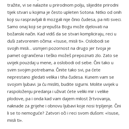
tražite, vi se nalazite u prirodnom polju, slijedite prirodni
tijek stvari u kojima je često upleten Sotona. Nitko od onih
koji su raspravljali ili mozgali nije činio čudesa, pa niti sveci.
Samo onaj koji se prepušta Bogu može djelovati na
božanski način. Kad vidiš da se stvari kompliciraju, reci u
duši zatvorenim očima: «Isuse, misli ti». Oslobodi se
svojih misli… usmjeri pozornost na drugo jer tvoja je
pamet ograničena i teško možeš prepoznati zlo. Zato se
uvijek pouzdaj u mene, a oslobodi od sebe. Čini tako u
svim svojim potrebama. Činite tako svi, pa ćete
neprestano gledati velika i tiha čudesa. Kunem vam se
svojom ljubavi. Ja ću misliti, budite sigurni. Molite uvijek u
raspoloženju predanja i uživat ćete veliki mir i velike
plodove, pa i onda kad vam dajem milost žrtvovanja,
naknade za grijehe i obnovu ljubavi koje nosi trpljenje. Čini
li se to nemoguće? Zatvori oči i reci svom dušom: «Isuse,
misli ti».