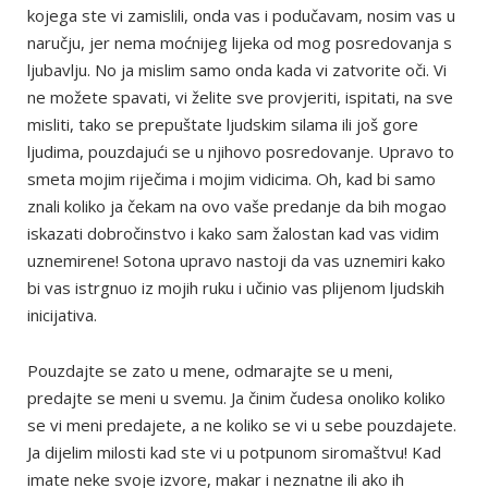
kojega ste vi zamislili, onda vas i podučavam, nosim vas u
naručju, jer nema moćnijeg lijeka od mog posredovanja s
ljubavlju. No ja mislim samo onda kada vi zatvorite oči. Vi
ne možete spavati, vi želite sve provjeriti, ispitati, na sve
misliti, tako se prepuštate ljudskim silama ili još gore
ljudima, pouzdajući se u njihovo posredovanje. Upravo to
smeta mojim riječima i mojim vidicima. Oh, kad bi samo
znali koliko ja čekam na ovo vaše predanje da bih mogao
iskazati dobročinstvo i kako sam žalostan kad vas vidim
uznemirene! Sotona upravo nastoji da vas uznemiri kako
bi vas istrgnuo iz mojih ruku i učinio vas plijenom ljudskih
inicijativa.
Pouzdajte se zato u mene, odmarajte se u meni,
predajte se meni u svemu. Ja činim čudesa onoliko koliko
se vi meni predajete, a ne koliko se vi u sebe pouzdajete.
Ja dijelim milosti kad ste vi u potpunom siromaštvu! Kad
imate neke svoje izvore, makar i neznatne ili ako ih