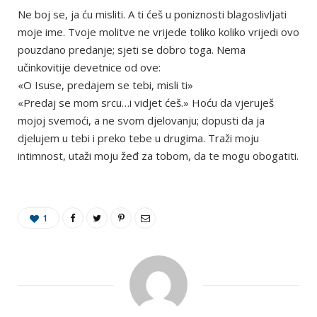
Ne boj se, ja ću misliti. A ti ćeš u poniznosti blagoslivljati
moje ime. Tvoje molitve ne vrijede toliko koliko vrijedi ovo
pouzdano predanje; sjeti se dobro toga. Nema
učinkovitije devetnice od ove:
«O Isuse, predajem se tebi, misli ti»
«Predaj se mom srcu…i vidjet ćeš.» Hoću da vjeruješ
mojoj svemoći, a ne svom djelovanju; dopusti da ja
djelujem u tebi i preko tebe u drugima. Traži moju
intimnost, utaži moju žeđ za tobom, da te mogu obogatiti.
1