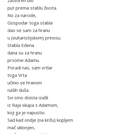
zatvoren bio
put prema stablu života.
No za narode,
Gospodar toga stabla
dao se sam za hranu
u (euharistijskom) prinosu.
Stabla Edena
dana su za hranu
prvome Adamu.
Poradi nas, sam vrtlar
toga Vrta
učinio se hranom
naših duša.
Svi smo doista izašli
iz Raja skupa s Adamom,
koji ga je napustio.
Sad kad ondje (na križu) kopljem
mač uklonjen,