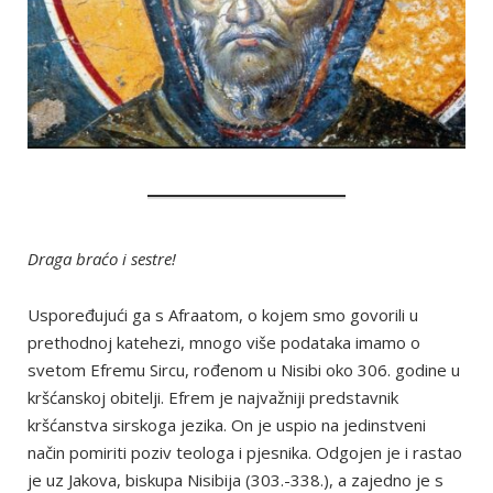
Draga braćo i sestre!
Uspoređujući ga s Afraatom, o kojem smo govorili u
prethodnoj katehezi, mnogo više podataka imamo o
svetom Efremu Sircu, rođenom u Nisibi oko 306. godine u
kršćanskoj obitelji. Efrem je najvažniji predstavnik
kršćanstva sirskoga jezika. On je uspio na jedinstveni
način pomiriti poziv teologa i pjesnika. Odgojen je i rastao
je uz Jakova, biskupa Nisibija (303.-338.), a zajedno je s