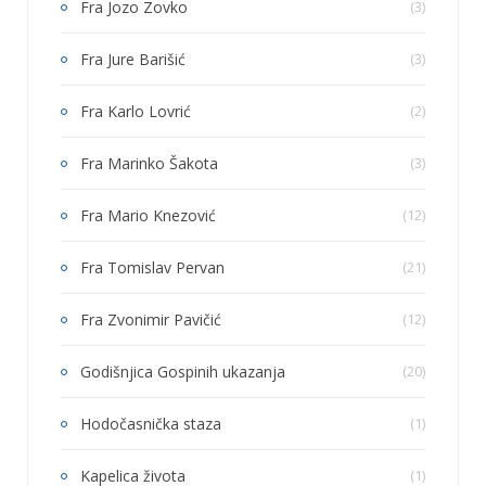
Fra Jozo Zovko
(3)
Fra Jure Barišić
(3)
Fra Karlo Lovrić
(2)
Fra Marinko Šakota
(3)
Fra Mario Knezović
(12)
Fra Tomislav Pervan
(21)
Fra Zvonimir Pavičić
(12)
Godišnjica Gospinih ukazanja
(20)
Hodočasnička staza
(1)
Kapelica života
(1)