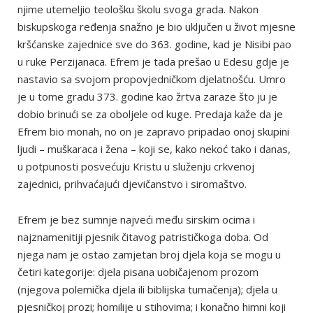
njime utemeljio teološku školu svoga grada. Nakon
biskupskoga ređenja snažno je bio uključen u život mjesne
kršćanske zajednice sve do 363. godine, kad je Nisibi pao
u ruke Perzijanaca. Efrem je tada prešao u Edesu gdje je
nastavio sa svojom propovjedničkom djelatnošću. Umro
je u tome gradu 373. godine kao žrtva zaraze što ju je
dobio brinući se za oboljele od kuge. Predaja kaže da je
Efrem bio monah, no on je zapravo pripadao onoj skupini
ljudi – muškaraca i žena – koji se, kako nekoć tako i danas,
u potpunosti posvećuju Kristu u služenju crkvenoj
zajednici, prihvaćajući djevičanstvo i siromaštvo.
Efrem je bez sumnje najveći među sirskim ocima i
najznamenitiji pjesnik čitavog patrističkoga doba. Od
njega nam je ostao zamjetan broj djela koja se mogu u
četiri kategorije: djela pisana uobičajenom prozom
(njegova polemička djela ili biblijska tumačenja); djela u
pjesničkoj prozi; homilije u stihovima; i konačno himni koji