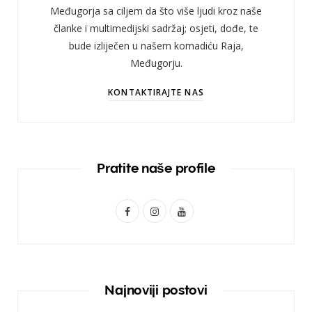
Međugorja sa ciljem da što više ljudi kroz naše
članke i multimedijski sadržaj; osjeti, dođe, te
bude izliječen u našem komadiću Raja,
Međugorju.
KONTAKTIRAJTE NAS
Pratite naše profile
F
I
Y
a
n
o
c
s
u
e
t
T
Najnoviji postovi
b
a
u