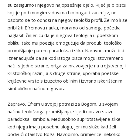
su zasigurno i njegovo najopsežnije djelo. Riječ je o piscu
koji je pod mnogim vidovima bio bogat i zanimljiv, no
osobito se to odnosi na njegov teološki profil. Želimo li se
približiti Efremovu nauku, moramo od samoga početka
naglasiti činjenicu da je njegova teologija u poetskom
obliku: tako mu poezija omogućuje da produbi teološko
promišljanje putem paradoksa i slika. Naravno, može biti
iznenađujuće da se kod istoga pisca mogu istovremeno
naći, s jedne strane, briga za pravovjerje na trojstvenoj i
kristološkoj razini, a s druge strane, uporaba poetske
književne vrste s izuzetno obilnim i izvrsno iskorištenim
simboličkim načinom govora.
Zapravo, Efrem u svojoj potrazi za Bogom, u svojem
načinu teološkoga promišljanja, slijedi upravo stazu
paradoksa i simbola. Međusobno suprotstavljene slike
kod njega imaju posebnu ulogu, jer mu služe kad želi
podvući otajstvo Boga. Navodimo, primjerice, nekoliko