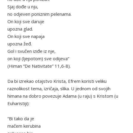
Sjaj dođe u nju,
no odjeven poniznim pelenama.
On koji sve daruje
upozna glad.
On koji sve napaja
upozna žeđ.
Gol i svučen iziđe iz nje,
on koji (ljepotom) sve odijeva”
(Himan “De Nativitate” 11,6-8).
Da bi izrekao otajstvo Krista, Efrem koristi veliku
raznolikost tema, izričaja, slika. U jednom od svojih
himana na dobro povezuje Adama (u raju) s Kristom (u
Euharistiji):
“Bi tako da je
mačem kerubina