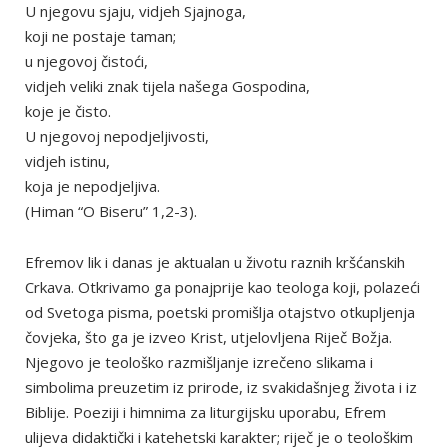
U njegovu sjaju, vidjeh Sjajnoga,
koji ne postaje taman;
u njegovoj čistoći,
vidjeh veliki znak tijela našega Gospodina,
koje je čisto.
U njegovoj nepodjeljivosti,
vidjeh istinu,
koja je nepodjeljiva.
(Himan “O Biseru” 1,2-3).
Efremov lik i danas je aktualan u životu raznih kršćanskih
Crkava. Otkrivamo ga ponajprije kao teologa koji, polazeći
od Svetoga pisma, poetski promišlja otajstvo otkupljenja
čovjeka, što ga je izveo Krist, utjelovljena Riječ Božja.
Njegovo je teološko razmišljanje izrečeno slikama i
simbolima preuzetim iz prirode, iz svakidašnjeg života i iz
Biblije. Poeziji i himnima za liturgijsku uporabu, Efrem
ulijeva didaktički i katehetski karakter; riječ je o teološkim