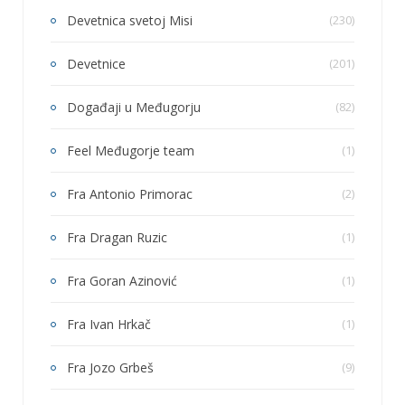
Devetnica svetoj Misi
(230)
Devetnice
(201)
Događaji u Međugorju
(82)
Feel Međugorje team
(1)
Fra Antonio Primorac
(2)
Fra Dragan Ruzic
(1)
Fra Goran Azinović
(1)
Fra Ivan Hrkač
(1)
Fra Jozo Grbeš
(9)