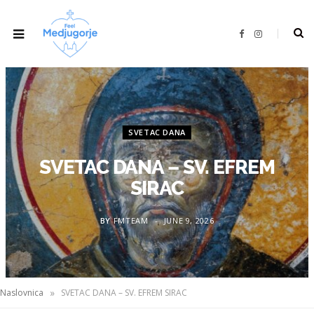
F
I
a
n
c
s
e
t
b
a
o
g
o
r
k
a
m
SVETAC DANA
SVETAC DANA – SV. EFREM
SIRAC
BY
FMTEAM
JUNE 9, 2026
»
Naslovnica
SVETAC DANA – SV. EFREM SIRAC