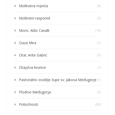
Molitvena mjesta
(4)
Molitveni raspored
(2)
Mons. Aldo Cavalli
(10)
Oaza Mira
(1)
Otac Ante Gabrić
(5)
Otajstva krunice
(1)
Pastoralno osoblje župe sv. Jakova Međugorje
(1)
Plodovi Međugorja
(3)
Pobožnosti
(69)