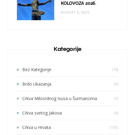
KOLOVOZA 2026.
AUGUST 5, 2026
Kategorije
Bez Kategorije
(10)
Brdo Ukazanja
(6)
Crkva Milosrdnog Isusa u Šurmancima
(3)
Crkva svetog Jakova
(4)
Crkva u Hrvata
(135)