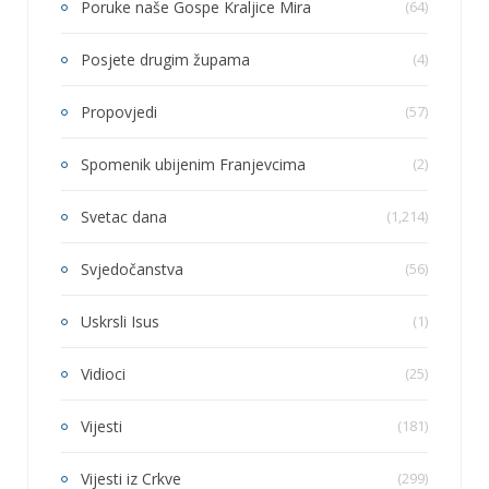
Poruke naše Gospe Kraljice Mira
(64)
Posjete drugim župama
(4)
Propovjedi
(57)
Spomenik ubijenim Franjevcima
(2)
Svetac dana
(1,214)
Svjedočanstva
(56)
Uskrsli Isus
(1)
Vidioci
(25)
Vijesti
(181)
Vijesti iz Crkve
(299)