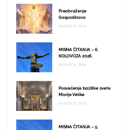
o
g
b
Preobraženje
o
r
e
Gospodinovo
AUGUST 6, 2026
k
a
m
MISNA ČITANJA – 6.
KOLOVOZA 2026.
AUGUST 6, 2026
Posvećenje bazilike svete
Marije Velike
AUGUST 5, 2026
MISNA ČITANJA – 5.