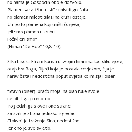
no nama je Gospodin oboje dozvolio.
Plamen sa srdžbom siđe uništiti grešnike,
no plamen milosti silazi na kruh i ostaje.
Umjesto plamena koji uništi čovjeka,
jeli smo plamen u kruhu
i oživljeni smo”
(Himan “De Fide” 10,8-10).
Sliku bisera Efrem koristi u svojim himnima kao sliku vjere,
otajstva Boga, Riječi koja je postala čovjekom, čija je
narav čista i nedostižna poput svjetla kojim sjaji biser:
“Stavih (biser), braćo moja, na dlan ruke svoje,
ne bih li ga promotrio.
Pogledah ga s ove i one strane:
sa svih je strana jednako izgledao.
(Takvo) je traženje Sina, nedostižno,
jer ono je sve svjetlo.