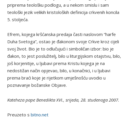
priprema teološku podlogu, a u nekom smislu i sam
teološki jezik velikih kristoloških definicija crkvenih koncila
5. stoljeća.
Efrem, kojega kršćanska predaja časti naslovom “harfe
Duha Svetoga”, ostao je đakonom svoje Crkve kroz cijeli
svoj život. Bio je to odlučujući i simboličan izbor: bio je
đakon, to jest poslužitelj, bilo u liturgijskom otajstvu, bilo,
još korjenitije, u ljubavi prema Kristu kojega je na
nedostižan način opjevao, bilo, u konačnici, i u ljubavi
prema braći koje je rijetkom umješnošću uvodio u
poznavanje božanske Objave.
Kateheza pape Benedikta XVI., srijeda, 28. studenoga 2007.
Preuzeto s
bitno.net