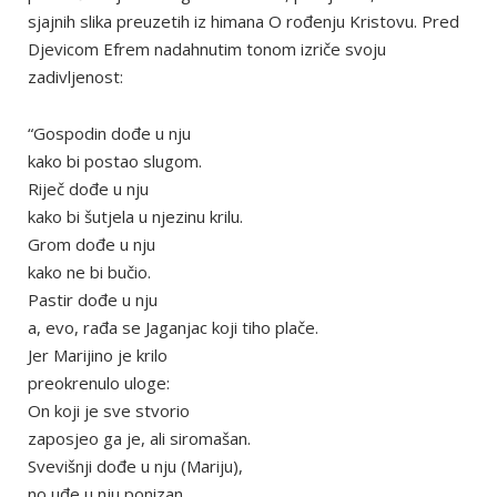
sjajnih slika preuzetih iz himana O rođenju Kristovu. Pred
Djevicom Efrem nadahnutim tonom izriče svoju
zadivljenost:
“Gospodin dođe u nju
kako bi postao slugom.
Riječ dođe u nju
kako bi šutjela u njezinu krilu.
Grom dođe u nju
kako ne bi bučio.
Pastir dođe u nju
a, evo, rađa se Jaganjac koji tiho plače.
Jer Marijino je krilo
preokrenulo uloge:
On koji je sve stvorio
zaposjeo ga je, ali siromašan.
Svevišnji dođe u nju (Mariju),
no uđe u nju ponizan.