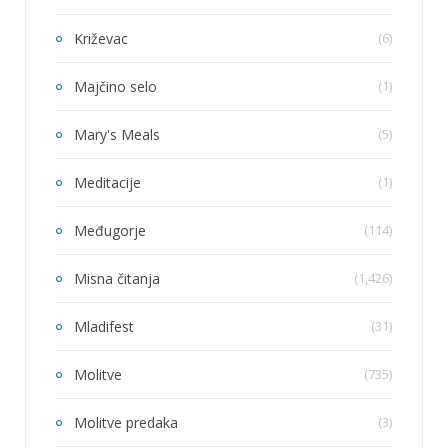
Križevac
(6)
Majčino selo
(1)
Mary's Meals
(5)
Meditacije
(1)
Međugorje
(114)
Misna čitanja
(1,426)
Mladifest
(31)
Molitve
(735)
Molitve predaka
(3)