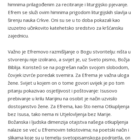
himnima prilagođenim za recitiranje i liturgijsko pjevanje.
Efrem se služi ovim himnima prigodom liturgijskih slavlja u
širenju nauka Crkve. Oni su se u to doba pokazali kao
izuzetno učinkovito katehetsko sredstvo za kršćansku
zajednicu.
Važno je Efremovo razmišljanje o Bogu stvoritelju: ništa u
stvorenju nije izolirano, a svijet je, uz Sveto pismo, Božja
Biblija. Koristeći se na pogrešan način svojom slobodom,
čovjek izvrće poredak svemira. Za Efrema je važna uloga
žene. Svijet u kojem on o tome govori uvijek je po tom
pitanju pokazivao osjetljivost i poštovanje: Isusovo
prebivanje u krilu Marijinu na osobit je način uzvisilo
dostojanstvo žene. Za Efrema, kao što nema Otkupljenja
bez Isusa, tako nema ni Utjelovljenja bez Marije.
Božanska i ljudska dimenzija otajstva našega otkupljenja
nalaze se već u Efremovim tekstovima; na poetski način i
slikama koje su u temelju svetopisamskoga podrijetla, on