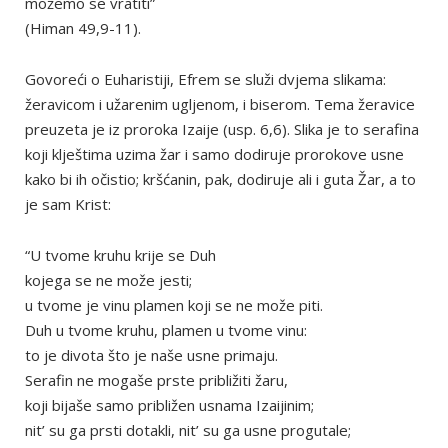
možemo se vratiti”
(Himan 49,9-11).
Govoreći o Euharistiji, Efrem se služi dvjema slikama:
žeravicom i užarenim ugljenom, i biserom. Tema žeravice
preuzeta je iz proroka Izaije (usp. 6,6). Slika je to serafina
koji klještima uzima žar i samo dodiruje prorokove usne
kako bi ih očistio; kršćanin, pak, dodiruje ali i guta Žar, a to
je sam Krist:
“U tvome kruhu krije se Duh
kojega se ne može jesti;
u tvome je vinu plamen koji se ne može piti.
Duh u tvome kruhu, plamen u tvome vinu:
to je divota što je naše usne primaju.
Serafin ne mogaše prste približiti žaru,
koji bijaše samo približen usnama Izaijinim;
nit’ su ga prsti dotakli, nit’ su ga usne progutale;