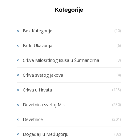
Kategorije
Bez Kategorije
(10)
Brdo Ukazanja
(6)
Crkva Milosrdnog Isusa u Šurmancima
(3)
Crkva svetog Jakova
(4)
Crkva u Hrvata
(135)
Devetnica svetoj Misi
(230)
Devetnice
(201)
Događaji u Međugorju
(82)