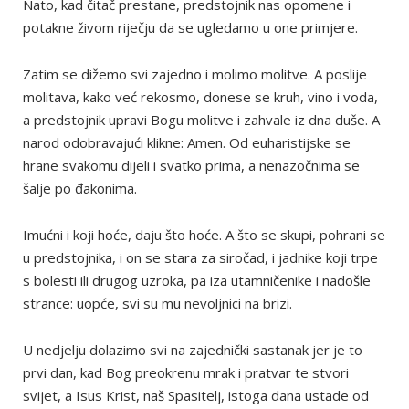
Nato, kad čitač prestane, predstojnik nas opomene i
potakne živom riječju da se ugledamo u one primjere.
Zatim se dižemo svi zajedno i molimo molitve. A poslije
molitava, kako već rekosmo, donese se kruh, vino i voda,
a predstojnik upravi Bogu molitve i zahvale iz dna duše. A
narod odobravajući klikne: Amen. Od euharistijske se
hrane svakomu dijeli i svatko prima, a nenazočnima se
šalje po đakonima.
Imućni i koji hoće, daju što hoće. A što se skupi, pohrani se
u predstojnika, i on se stara za siročad, i jadnike koji trpe
s bolesti ili drugog uzroka, pa iza utamničenike i nadošle
strance: uopće, svi su mu nevoljnici na brizi.
U nedjelju dolazimo svi na zajednički sastanak jer je to
prvi dan, kad Bog preokrenu mrak i pratvar te stvori
svijet, a Isus Krist, naš Spasitelj, istoga dana ustade od