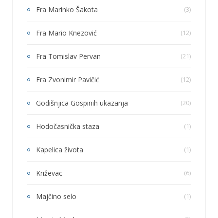
Fra Marinko Šakota
(3)
Fra Mario Knezović
(12)
Fra Tomislav Pervan
(21)
Fra Zvonimir Pavičić
(12)
Godišnjica Gospinih ukazanja
(20)
Hodočasnička staza
(1)
Kapelica života
(1)
Križevac
(6)
Majčino selo
(1)