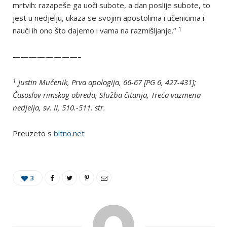
mrtvih: razapeše ga uoči subote, a dan poslije subote, to
jest u nedjelju, ukaza se svojim apostolima i učenicima i
1
nauči ih ono što dajemo i vama na razmišljanje.’’
————————–
1
Justin Mučenik, Prva apologija, 66-67 [PG 6, 427-431];
Časoslov rimskog obreda, Služba čitanja, Treća vazmena
nedjelja, sv. II, 510.-511. str.
Preuzeto s
bitno.net
3