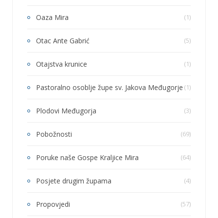
Oaza Mira
(1)
Otac Ante Gabrić
(5)
Otajstva krunice
(1)
Pastoralno osoblje župe sv. Jakova Međugorje
(1)
Plodovi Međugorja
(3)
Pobožnosti
(69)
Poruke naše Gospe Kraljice Mira
(64)
Posjete drugim župama
(4)
Propovjedi
(57)