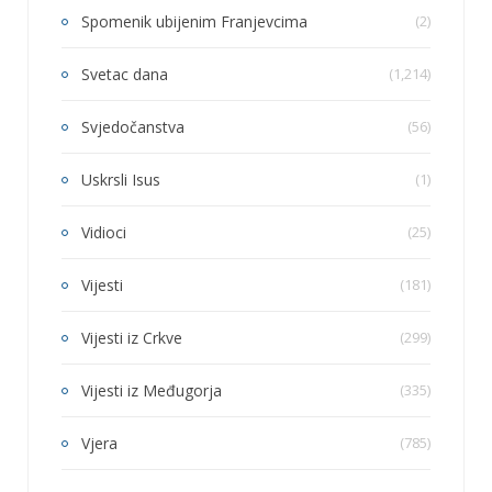
Spomenik ubijenim Franjevcima
(2)
Svetac dana
(1,214)
Svjedočanstva
(56)
Uskrsli Isus
(1)
Vidioci
(25)
Vijesti
(181)
Vijesti iz Crkve
(299)
Vijesti iz Međugorja
(335)
Vjera
(785)