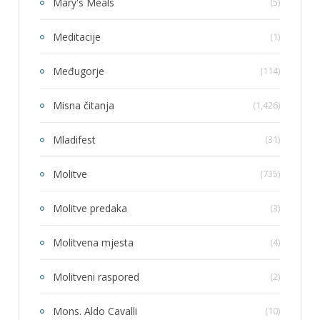
Mary's Meals
(5)
Meditacije
(1)
Međugorje
(114)
Misna čitanja
(1,426)
Mladifest
(31)
Molitve
(735)
Molitve predaka
(3)
Molitvena mjesta
(4)
Molitveni raspored
(2)
Mons. Aldo Cavalli
(10)