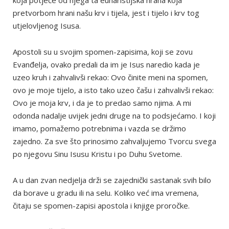
koja potječe od njega ta euharistijska hrana koja
pretvorbom hrani našu krv i tijela, jest i tijelo i krv tog
utjelovljenog Isusa.
Apostoli su u svojim spomen-zapisima, koji se zovu
Evanđelja, ovako predali da im je Isus naredio kada je
uzeo kruh i zahvalivši rekao: Ovo činite meni na spomen,
ovo je moje tijelo, a isto tako uzeo čašu i zahvalivši rekao:
Ovo je moja krv, i da je to predao samo njima. A mi
odonda nadalje uvijek jedni druge na to podsjećamo. I koji
imamo, pomažemo potrebnima i vazda se držimo
zajedno. Za sve što prinosimo zahvaljujemo Tvorcu svega
po njegovu Sinu Isusu Kristu i po Duhu Svetome.
A u dan zvan nedjelja drži se zajednički sastanak svih bilo
da borave u gradu ili na selu. Koliko već ima vremena,
čitaju se spomen-zapisi apostola i knjige proročke.