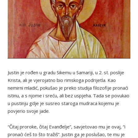
Justin je rođen u gradu Sikemu u Samariji, u 2. st. poslije
Krista, ali je vjerojatno bio rimskoga podrijetla. Kao
nemirni mladić, pokušao je preko studija filozofije pronaći
istinu, a s njome i sreću, ali bez uspjeha. Tada se povukao
u pustinju gdje je susreo staroga mudraca kojemu je
povjerio svoje jade.
“Čitaj proroke, čitaj Evanđelje”, savjetovao mu je ovaj, “i
pronaći ćeš to što tražiš”. Justin ga je poslušao, te mu je