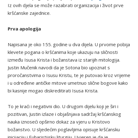
Iz ovih djela se može razabrati organizacija i život prve
kršćanske zajednice.
Prva apologija
Napisana je oko 155. godine u dva dijela. U prvome pobija
klevete pogana o kršćanima koje ukazuju na sličnosti
između Isusa Krista i božanstava iz starijih mitologija.
Justin Mučenik navodi da je Sotona bio upoznat s
proročanstvima o Isusu Kristu, te je putovao kroz vrijeme
i u određene antičke mitove umetnuo slične bogove kako
bi kasnije mogao diskreditirati Isusa Krista.
To je kraći i negativni dio. U drugom dijelu koji je širi i
pozitivan, Justin izlaze i objašnjava sadržaj kršćanskog
nauka iznoseći opširno dokaz za vjeru u Kristovo
božanstvo. U sljedećim poglavljima opisuje kršćansku
inicijaciju i Euharistijsku liturgiju. Uvjeren je da je