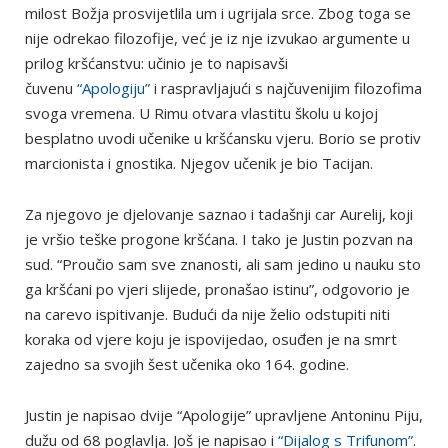
milost Božja prosvijetlila um i ugrijala srce. Zbog toga se
nije odrekao filozofije, već je iz nje izvukao argumente u
prilog kršćanstvu: učinio je to napisavši
čuvenu
“Apologiju”
i raspravljajući s najčuvenijim filozofima
svoga vremena. U Rimu otvara vlastitu školu u kojoj
besplatno uvodi učenike u kršćansku vjeru. Borio se protiv
marcionista i gnostika. Njegov učenik je bio Tacijan.
Za njegovo je djelovanje saznao i tadašnji car Aurelij, koji
je vršio teške progone kršćana. I tako je Justin pozvan na
sud. “Proučio sam sve znanosti, ali sam jedino u nauku sto
ga kršćani po vjeri slijede, pronašao istinu”, odgovorio je
na carevo ispitivanje. Budući da nije želio odstupiti niti
koraka od vjere koju je ispovijedao, osuđen je na smrt
zajedno sa svojih šest učenika oko 164. godine.
Justin je napisao dvije “Apologije” upravljene Antoninu Piju,
dužu od 68 poglavlja. Još je napisao i
“Dijalog s Trifunom”
.