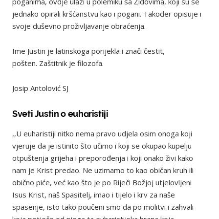
poganima, ovdje ulazi u polemiku sa Židovima, koji su se
jednako opirali kršćanstvu kao i pogani. Također opisuje i
svoje duševno proživljavanje obraćenja.
Ime Justin je latinskoga porijekla i znači čestit,
pošten. Zaštitnik je filozofa.
Josip Antolović SJ
Sveti Justin o euharistiji
,,U euharistiji nitko nema pravo udjela osim onoga koji
vjeruje da je istinito što učimo i koji se okupao kupelju
otpuštenja grijeha i preporođenja i koji onako živi kako
nam je Krist predao. Ne uzimamo to kao običan kruh ili
obično piće, već kao što je po Riječi Božjoj utjelovljeni
Isus Krist, naš Spasitelj, imao i tijelo i krv za naše
spasenje, isto tako poučeni smo da po molitvi i zahvali