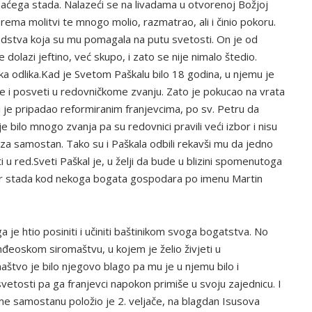
maćega stada. Nalazeći se na livadama u otvorenoj Božjoj
prema molitvi te mnogo molio, razmatrao, ali i činio pokoru.
sredstva koja su mu pomagala na putu svetosti. On je od
olazi jeftino, već skupo, i zato se nije nimalo štedio.
ika odlika.Kad je Svetom Paškalu bilo 18 godina, u njemu je
 i posveti u redovničkome zvanju. Zato je pokucao na vrata
je pripadao reformiranim franjevcima, po sv. Petru da
e bilo mnogo zvanja pa su redovnici pravili veći izbor i nisu
ali za samostan. Tako su i Paškala odbili rekavši mu da jedno
i u red.Sveti Paškal je, u želji da bude u blizini spomenutoga
ir stada kod nekoga bogata gospodara po imenu Martin
a je htio posiniti i učiniti baštinikom svoga bogatstva. No
đeoskom siromaštvu, u kojem je želio živjeti u
štvo je bilo njegovo blago pa mu je u njemu bilo i
 svetosti pa ga franjevci napokon primiše u svoju zajednicu. I
ome samostanu položio je 2. veljače, na blagdan Isusova