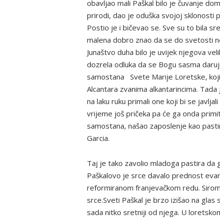
obavljao mali Paškal bilo je čuvanje do
prirodi, dao je oduška svojoj sklonosti 
Postio je i bičevao se. Sve su to bila 
malena dobro znao da se do svetosti ne d
Junaštvo duha bilo je uvijek njegova vel
dozrela odluka da se Bogu sasma daruje
samostana Svete Marije Loretske, koji 
Alcantara zvanima alkantarincima. Tada j
na laku ruku primali one koji bi se javlj
vrijeme još pričeka pa će ga onda primit
samostana, našao zaposlenje kao past
Garcia.
Taj je tako zavolio mladoga pastira da g
Paškalovo je srce davalo prednost evan
reformiranom franjevačkom redu. Siroma
srce.Sveti Paškal je brzo izišao na glas
sada nitko sretniji od njega. U loretsk