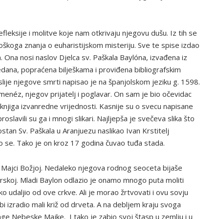
refleksije i molitve koje nam otkrivaju njegovu dušu. Iz tih se
ološkoga znanja o euharistijskom misteriju. Sve te spise izdao
la. Ona nosi naslov Djelca sv. Paškala Baylóna, izvađena iz
edana, popraćena bilješkama i proviđena bibliografskim
ije njegove smrti napisao je na španjolskom jeziku g. 1598.
Ximenéz, njegov prijatelj i poglavar. On sam je bio očevidac
a knjiga izvanredne vrijednosti. Kasnije su o svecu napisane
roslavili su ga i mnogi slikari. Najljepša je svečeva slika što
stan Sv. Paškala u Aranjuezu naslikao Ivan Krstitelj
o se. Tako je on kroz 17 godina čuvao tuđa stada.
Majci Božjoj. Nedaleko njegova rodnog seoceta bijaše
erskoj. Mladi Baylon odlazio je onamo mnogo puta moliti
 udaljio od ove crkve. Ali je morao žrtvovati i ovu sovju
bi izradio mali križ od drveta. A na debljem kraju svoga
rage Nebeske Majke. I tako je zabio svoj štasp u zemlju i u