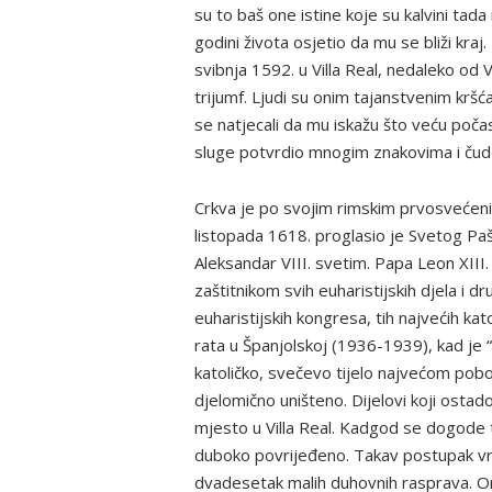
su to baš one istine koje su kalvini tad
godini života osjetio da mu se bliži kra
svibnja 1592. u Villa Real, nedaleko od
trijumf. Ljudi su onim tajanstvenim kršć
se natjecali da mu iskažu što veću poča
sluge potvrdio mnogim znakovima i čud
Crkva je po svojim rimskim prvosvećeni
listopada 1618. proglasio je Svetog Paš
Aleksandar VIII. svetim. Papa Leon XIII
zaštitnikom svih euharistijskih djela i 
euharistijskih kongresa, tih najvećih ka
rata u Španjolskoj (1936-1939), kad je “
katoličko, svečevo tijelo najvećom pobož
djelomično uništeno. Dijelovi koji osta
mjesto u Villa Real. Kadgod se dogode t
duboko povrijeđeno. Takav postupak vri
dvadesetak malih duhovnih rasprava. On