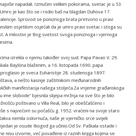
a najviše napadali. Izmučen velikim pokorama, svetac je u 53.
j. Umro je kao što se i rodio baš na blagdan Duhova 17.
 Valencije. Sprovod se poniznoga brata pretvorio u pravi
anskim osjetilom osjećali da je umro pravi svetac i stoga su
st. A milostivi je Bog svetost svoga poniznoga i vjernoga
esima.
cima izrekla o njemu također svoj sud. Papa Pavao V. 29.
kala Baylóna blaženim, a 16. listopada 1690. papa
. proglasio je sveca Euharistije 28. studenoga 1897.
društava, a nešto kasnije zaštitnikom međunarodnih
toličkih manifestacija našega stoljeća.Za vrijeme građanskoga
u ime slobode” bjesnila slijepa mržnja na sve što je bilo
nošću poštivano u Villa Real, bilo je obeščašćeno i
doše s najvećom su počašću g. 1952. vraćeni na svoje staro
akva nemila oskvrnuća, naše je vjerničko srce uvijek
jedan je osude tkogod ga učinio.Od Sv. Paškala ostade i
e nisu izvorne, već povađene iz raznih knjiga kojima se