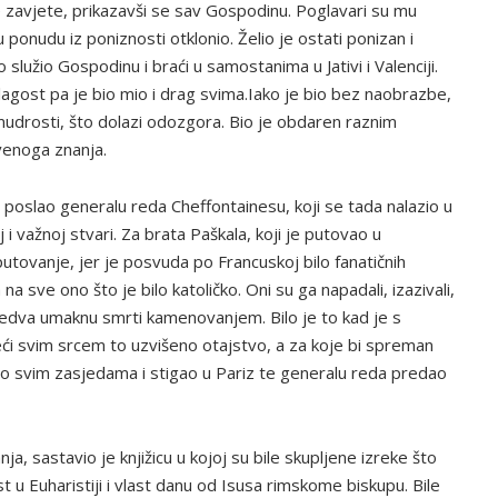
 zavjete, prikazavši se sav Gospodinu. Poglavari su mu
u ponudu iz poniznosti otklonio. Želio je ostati ponizan i
služio Gospodinu i braći u samostanima u Jativi i Valenciji.
lagost pa je bio mio i drag svima.Iako je bio bez naobrazbe,
 mudrosti, što dolazi odozgora. Bio je obdaren raznim
venoga znanja.
al poslao generalu reda Cheffontainesu, koji se tada nalazio u
 i važnoj stvari. Za brata Paškala, koji je putovao u
utovanje, jer je posvuda po Francuskoj bilo fanatičnih
 sve ono što je bilo katoličko. Oni su ga napadali, izazivali,
m jedva umaknu smrti kamenovanjem. Bilo je to kad je s
neći svim srcem to uzvišeno otajstvo, a za koje bi spreman
knuo svim zasjedama i stigao u Pariz te generalu reda predao
a, sastavio je knjižicu u kojoj su bile skupljene izreke što
 u Euharistiji i vlast danu od Isusa rimskome biskupu. Bile