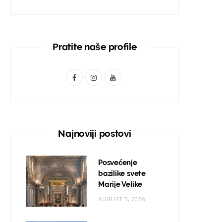
Pratite naše profile
F
I
Y
a
n
o
c
s
u
e
t
T
Najnoviji postovi
b
a
u
o
g
b
Posvećenje
bazilike svete
o
r
e
Marije Velike
k
a
AUGUST 5, 2026
m