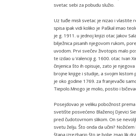
svetac sebi za pobudu služio.
Uz tuđe misli svetac je nizao i vlastite 
spisa ipak vidi koliko je Paškal imao te
je g. 1911. u jednoj knjizi otac Jakov Sa
bilježnica pisanih njegovom rukom, por
uvodom. Prvi svečev životopis malo posl
te izdao u Valenciji g. 1600. otac Ivan 
činjenica što ih opisuje, zato je njegov
brojne knjige i studije, a svojim kistom p
je oko godine 1769. za franjevački samo
Tiepolo.Mnogo je molio, postio i bičeva
Posejdovao je veliku pobožnost prema 
svetište posvećeno Blaženoj Djevici Si
pred čudotovrnom slikom. On se nevoljko
svetu želju. Što onda da učini? Nožićem 
štapa izrezbario što je bolje znao lik d