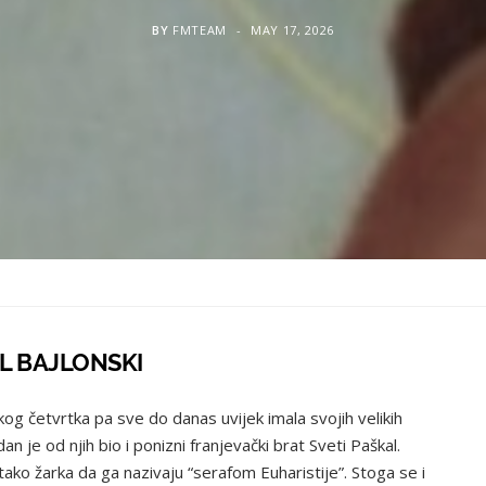
BY
FMTEAM
MAY 17, 2026
AL BAJLONSKI
og četvrtka pa sve do danas uvijek imala svojih velikih
dan je od njih bio i ponizni franjevački brat Sveti Paškal.
 tako žarka da ga nazivaju “serafom Euharistije”. Stoga se i