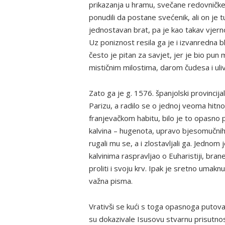
prikazanja u hramu, svečane redovničke
ponudili da postane svećenik, ali on je t
jednostavan brat, pa je kao takav vjerno 
Uz poniznost resila ga je i izvanredna b
često je pitan za savjet, jer je bio pun
mističnim milostima, darom čudesa i uli
Zato ga je g. 1576. španjolski provincij
Parizu, a radilo se o jednoj veoma hitnoj
franjevačkom habitu, bilo je to opasno p
kalvina – hugenota, upravo bjesomučnih na
rugali mu se, a i zlostavljali ga. Jedno
kalvinima raspravljao o Euharistiji, bra
proliti i svoju krv. Ipak je sretno uma
važna pisma.
Vrativši se kući s toga opasnoga putovanj
su dokazivale Isusovu stvarnu prisutnost