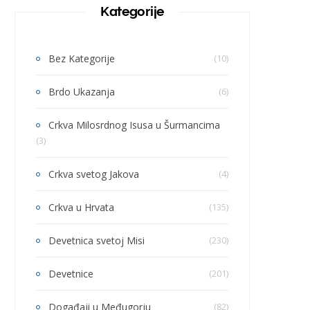
Kategorije
Bez Kategorije
(10)
Brdo Ukazanja
(6)
Crkva Milosrdnog Isusa u Šurmancima
(3)
Crkva svetog Jakova
(4)
Crkva u Hrvata
(135)
Devetnica svetoj Misi
(230)
Devetnice
(201)
Događaji u Međugorju
(82)