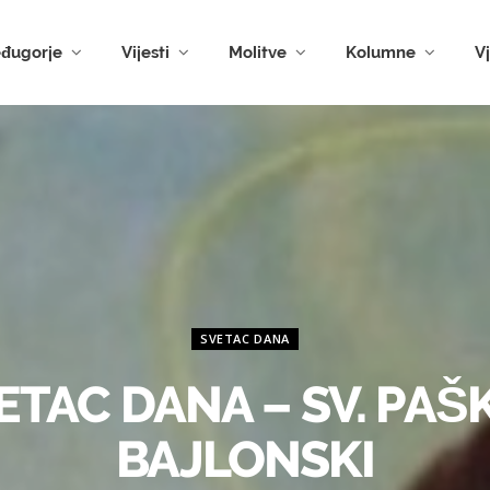
đugorje
Vijesti
Molitve
Kolumne
V
SVETAC DANA
ETAC DANA – SV. PAŠ
BAJLONSKI