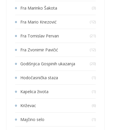
Fra Marinko Šakota
(3)
Fra Mario Knezović
(12)
Fra Tomislav Pervan
(21)
Fra Zvonimir Pavičić
(12)
Godišnjica Gospinih ukazanja
(20)
Hodočasnička staza
(1)
Kapelica života
(1)
Križevac
(6)
Majčino selo
(1)