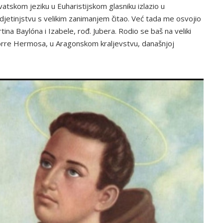
atskom jeziku u Euharistijskom glasniku izlazio u
djetinjstvu s velikim zanimanjem čitao. Već tada me osvojio
rtina Baylóna i Izabele, rođ. Jubera. Rodio se baš na veliki
Torre Hermosa, u Aragonskom kraljevstvu, današnjoj