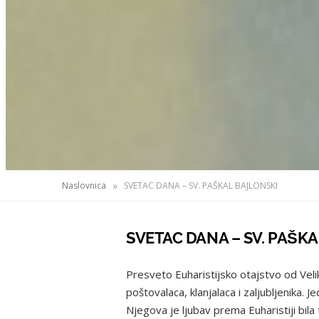
»
Naslovnica
SVETAC DANA – SV. PAŠKAL BAJLONSKI
SVETAC DANA – SV. PAŠK
Presveto Euharistijsko otajstvo od Velik
poštovalaca, klanjalaca i zaljubljenika. Je
Njegova je ljubav prema Euharistiji bila