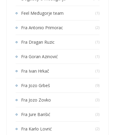
Feel Međugorje team
(1)
Fra Antonio Primorac
(2)
Fra Dragan Ruzic
(1)
Fra Goran Azinović
(1)
Fra Ivan Hrkač
(1)
Fra Jozo Grbeš
(9)
Fra Jozo Zovko
(3)
Fra Jure Barišić
(3)
Fra Karlo Lovrić
(2)