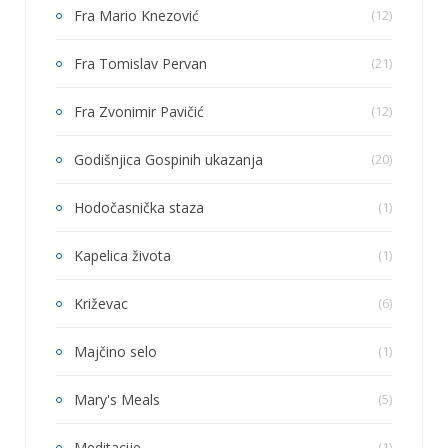
Fra Mario Knezović
(12)
Fra Tomislav Pervan
(21)
Fra Zvonimir Pavičić
(12)
Godišnjica Gospinih ukazanja
(20)
Hodočasnička staza
(1)
Kapelica života
(1)
Križevac
(6)
Majčino selo
(1)
Mary's Meals
(5)
Meditacije
(1)