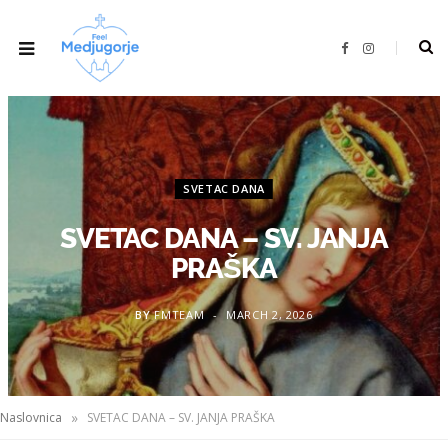
F
I
a
n
c
s
e
t
b
a
o
g
o
r
k
a
m
SVETAC DANA
SVETAC DANA – SV. JANJA
PRAŠKA
BY
FMTEAM
MARCH 2, 2026
»
Naslovnica
SVETAC DANA – SV. JANJA PRAŠKA