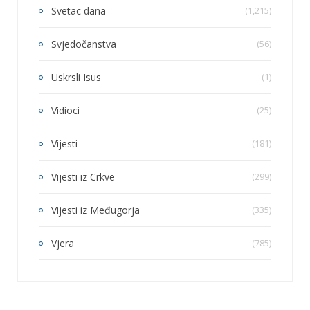
Svetac dana
(1,215)
Svjedočanstva
(56)
Uskrsli Isus
(1)
Vidioci
(25)
Vijesti
(181)
Vijesti iz Crkve
(299)
Vijesti iz Međugorja
(335)
Vjera
(785)