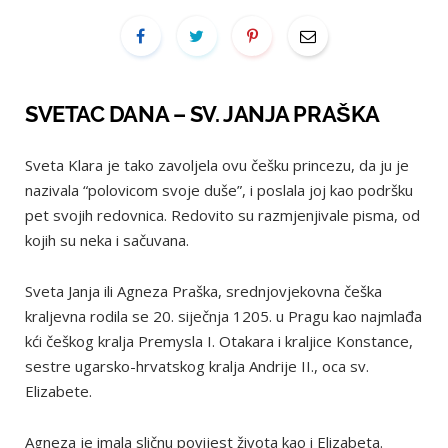
SVETAC DANA – SV. JANJA PRAŠKA
Sveta Klara je tako zavoljela ovu češku princezu, da ju je
nazivala “polovicom svoje duše”, i poslala joj kao podršku
pet svojih redovnica. Redovito su razmjenjivale pisma, od
kojih su neka i sačuvana.
Sveta Janja ili Agneza Praška, srednjovjekovna češka
kraljevna rodila se 20. siječnja 1205. u Pragu kao najmlađa
kći češkog kralja Premysla I. Otakara i kraljice Konstance,
sestre ugarsko-hrvatskog kralja Andrije II., oca sv.
Elizabete.
Agneza je imala sličnu povijest života kao i Elizabeta.