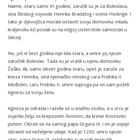
Naime, staru samo tri godine, zaručili su je za Boleslava,
sina šleskog vojvode Henrika Bradatog i svete Hedvige. I
tako je djevojčica morala ostaviti svoju domovinu: mladu
kraljevsku kći poslali su na odgoj cistercitski samostan u
Sileziji.
No, još ni šest godina nije bila stara, a umre joj njezin
zaručnik Boleslav. Tada su je vratili u njenu domovinu
Češku. Ali, samo devet godina staru, opet je zaruče za
kneza Henrika, sina njemačko-rimskog cara Fridrika II.
Međutim, caru Fridriku II. umre supruga pa on sam poželi
Agnezu za svoju ženu.
Agneza je odrasla i razvila se u snažnu osobu, a u srcu je
osjetila želju za kreposnim životom, da krene Kristovim
putem. Obrati se na samog papu Grgura IX. i on je uspije
obraniti od neželjene udaje. Kad je 1230. umro njezin
otac, papa Grgur IX. oslobodio ju je svih mogućih