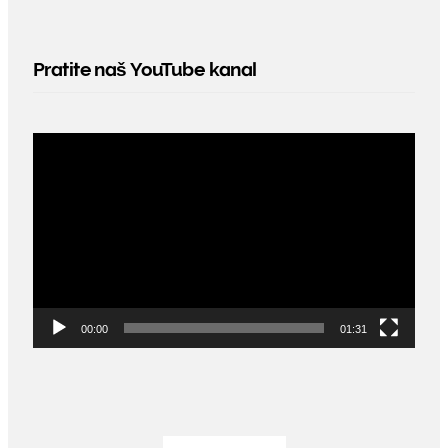
Pratite naš YouTube kanal
Video
Player
00:00
01:31