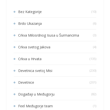
Bez Kategorije
(10)
Brdo Ukazanja
(6)
Crkva Milosrdnog Isusa u Šurmancima
(3)
Crkva svetog Jakova
(4)
Crkva u Hrvata
(135)
Devetnica svetoj Misi
(230)
Devetnice
(201)
Događaji u Međugorju
(82)
Feel Međugorje team
(1)