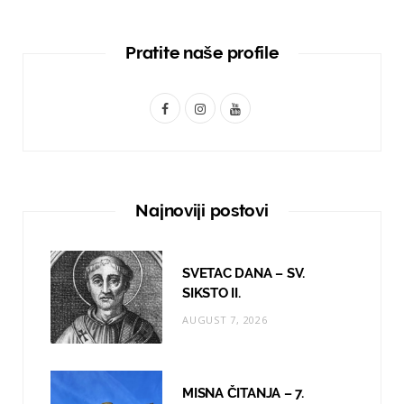
Pratite naše profile
F
I
Y
a
n
o
c
s
u
e
t
T
Najnoviji postovi
b
a
u
o
g
b
SVETAC DANA – SV.
o
r
e
SIKSTO II.
AUGUST 7, 2026
k
a
m
MISNA ČITANJA – 7.