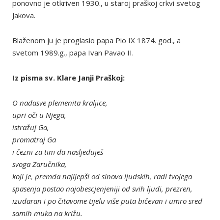
ponovno je otkriven 1930., u staroj praškoj crkvi svetog
Jakova.
Blaženom ju je proglasio papa Pio IX 1874. god., a
svetom 1989.g., papa Ivan Pavao II.
Iz pisma sv. Klare Janji Praškoj:
O nadasve plemenita kraljice,
upri oči u Njega,
istražuj Ga,
promatraj Ga
i čezni za tim da nasljeduješ
svoga Zaručnika,
koji je, premda najljepši od sinova ljudskih, radi tvojega
spasenja postao najobescjenjeniji od svih ljudi, prezren,
izudaran i po čitavome tijelu više puta bičevan i umro sred
samih muka na križu.