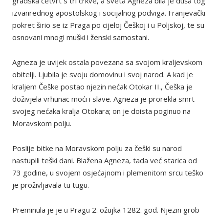
gradska četvrt s tri crkve, a sveta Agneza bila je duša tog
izvanrednog apostolskog i socijalnog podviga. Franjevački
pokret širio se iz Praga po cijeloj Češkoj i u Poljskoj, te su
osnovani mnogi muški i ženski samostani.
Agneza je uvijek ostala povezana sa svojom kraljevskom
obitelji. Ljubila je svoju domovinu i svoj narod. A kad je
kraljem Češke postao njezin nećak Otokar II., Češka je
doživjela vrhunac moći i slave. Agneza je prorekla smrt
svojeg nećaka kralja Otokara; on je doista poginuo na
Moravskom polju.
Poslije bitke na Moravskom polju za češki su narod
nastupili teški dani. Blažena Agneza, tada već starica od
73 godine, u svojem osjećajnom i plemenitom srcu teško
je proživljavala tu tugu.
Preminula je je u Pragu 2. ožujka 1282. god. Njezin grob