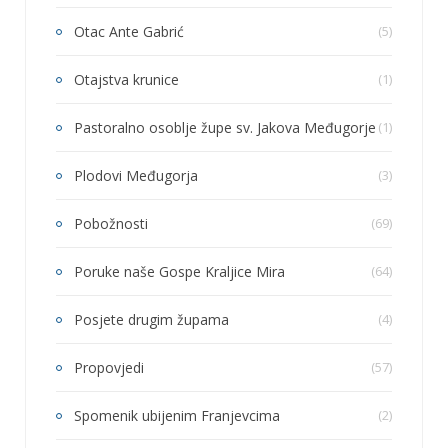
Otac Ante Gabrić
(5)
Otajstva krunice
(1)
Pastoralno osoblje župe sv. Jakova Međugorje
(1)
Plodovi Međugorja
(3)
Pobožnosti
(69)
Poruke naše Gospe Kraljice Mira
(64)
Posjete drugim župama
(4)
Propovjedi
(57)
Spomenik ubijenim Franjevcima
(2)