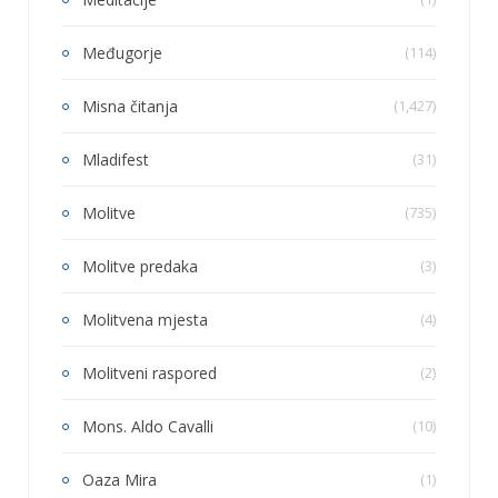
Međugorje
(114)
Misna čitanja
(1,427)
Mladifest
(31)
Molitve
(735)
Molitve predaka
(3)
Molitvena mjesta
(4)
Molitveni raspored
(2)
Mons. Aldo Cavalli
(10)
Oaza Mira
(1)