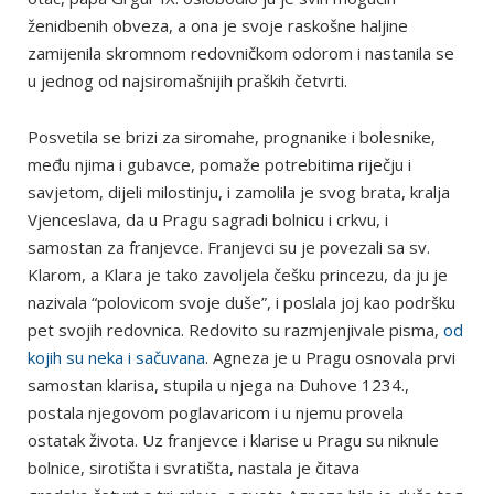
ženidbenih obveza, a ona je svoje raskošne haljine
zamijenila skromnom redovničkom odorom i nastanila se
u jednog od najsiromašnijih praških četvrti.
Posvetila se brizi za siromahe, prognanike i bolesnike,
među njima i gubavce, pomaže potrebitima riječju i
savjetom, dijeli milostinju, i zamolila je svog brata, kralja
Vjenceslava, da u Pragu sagradi bolnicu i crkvu, i
samostan za franjevce. Franjevci su je povezali sa sv.
Klarom, a Klara je tako zavoljela češku princezu, da ju je
nazivala “polovicom svoje duše”, i poslala joj kao podršku
pet svojih redovnica. Redovito su razmjenjivale pisma,
od
kojih su neka i sačuvana
. Agneza je u Pragu osnovala prvi
samostan klarisa, stupila u njega na Duhove 1234.,
postala njegovom poglavaricom i u njemu provela
ostatak života. Uz franjevce i klarise u Pragu su niknule
bolnice, sirotišta i svratišta, nastala je čitava