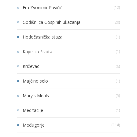
Fra Zvonimir Pavičić
(12)
Godišnjica Gospinih ukazanja
(20)
Hodočasnička staza
(1)
Kapelica života
(1)
Križevac
(6)
Majčino selo
(1)
Mary's Meals
(5)
Meditacije
(1)
Međugorje
(114)