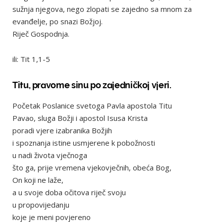
sužnja njegova, nego zlopati se zajedno sa mnom za
evanđelje, po snazi Božjoj.
Riječ Gospodnja.
ili: Tit 1,1-5
Titu, pravome sinu po zajedničkoj vjeri.
Početak Poslanice svetoga Pavla apostola Titu
Pavao, sluga Božji i apostol Isusa Krista
poradi vjere izabranika Božjih
i spoznanja istine usmjerene k pobožnosti
u nadi života vječnoga
što ga, prije vremena vjekovječnih, obeća Bog,
On koji ne laže,
a u svoje doba očitova riječ svoju
u propovijedanju
koje je meni povjereno