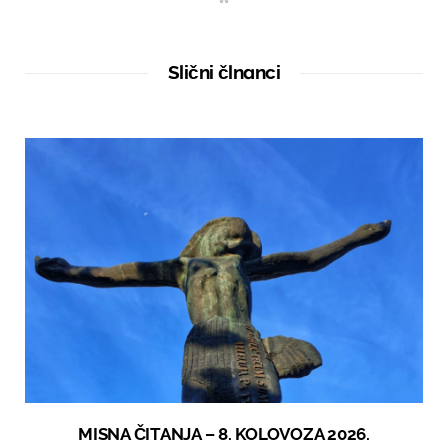
e
b
s
i
t
Slični člnanci
e
MISNA ČITANJA – 8. KOLOVOZA 2026.