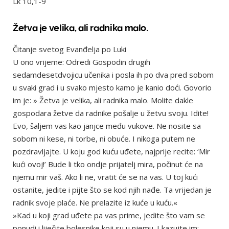
Lk 10,1-9
Žetva je velika, ali radnika malo.
Čitanje svetog Evanđelja po Luki
U ono vrijeme: Odredi Gospodin drugih
sedamdesetdvojicu učenika i posla ih po dva pred sobom
u svaki grad i u svako mjesto kamo je kanio doći. Govorio
im je: » Žetva je velika, ali radnika malo. Molite dakle
gospodara žetve da radnike pošalje u žetvu svoju. Idite!
Evo, šaljem vas kao janjce među vukove. Ne nosite sa
sobom ni kese, ni torbe, ni obuće. I nikoga putem ne
pozdravljajte. U koju god kuću uđete, najprije recite: ‘Mir
kući ovoj!’ Bude li tko ondje prijatelj mira, počinut će na
njemu mir vaš. Ako li ne, vratit će se na vas. U toj kući
ostanite, jedite i pijte što se kod njih nađe. Ta vrijedan je
radnik svoje plaće. Ne prelazite iz kuće u kuću.«
»Kad u koji grad uđete pa vas prime, jedite što vam se
ponudi i liječite bolesnike koji su u njemu. I kazujte im: