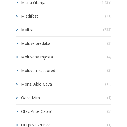
Misna čitanja
(1,428)
Mladifest
(31)
Molitve
(735)
Molitve predaka
(3)
Molitvena mjesta
(4)
Molitveni raspored
(2)
Mons. Aldo Cavalli
(10)
Oaza Mira
(1)
Otac Ante Gabrić
(5)
Otajstva krunice
(1)