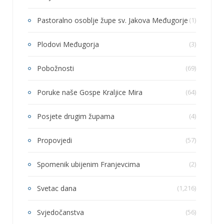
Pastoralno osoblje župe sv. Jakova Međugorje
(1)
Plodovi Međugorja
(3)
Pobožnosti
(69)
Poruke naše Gospe Kraljice Mira
(64)
Posjete drugim župama
(4)
Propovjedi
(57)
Spomenik ubijenim Franjevcima
(2)
Svetac dana
(1,216)
Svjedočanstva
(56)