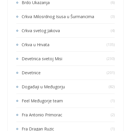
Brdo Ukazanja
(6)
Crkva Milosrdnog Isusa u Šurmancima
(3)
Crkva svetog Jakova
(4)
Crkva u Hrvata
(135)
Devetnica svetoj Misi
(230)
Devetnice
(201)
Događaji u Međugorju
(82)
Feel Međugorje team
(1)
Fra Antonio Primorac
(2)
Fra Dragan Ruzic
(1)