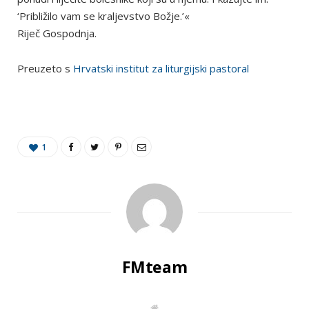
‘Približilo vam se kraljevstvo Božje.’«
Riječ Gospodnja.
Preuzeto s
Hrvatski institut za liturgijski pastoral
1
FMteam
W