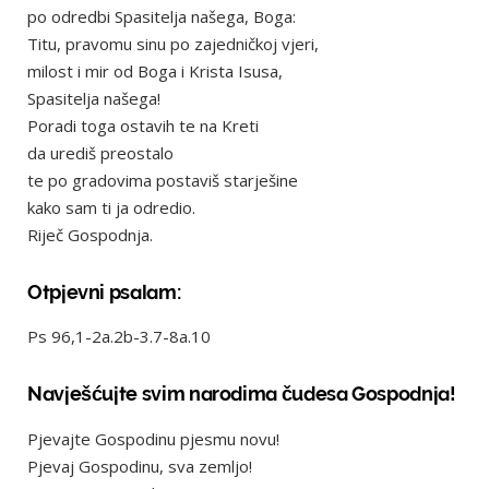
po odredbi Spasitelja našega, Boga:
Titu, pravomu sinu po zajedničkoj vjeri,
milost i mir od Boga i Krista Isusa,
Spasitelja našega!
Poradi toga ostavih te na Kreti
da urediš preostalo
te po gradovima postaviš starješine
kako sam ti ja odredio.
Riječ Gospodnja.
Otpjevni psalam:
Ps 96,1-2a.2b-3.7-8a.10
Navješćujte svim narodima čudesa Gospodnja!
Pjevajte Gospodinu pjesmu novu!
Pjevaj Gospodinu, sva zemljo!