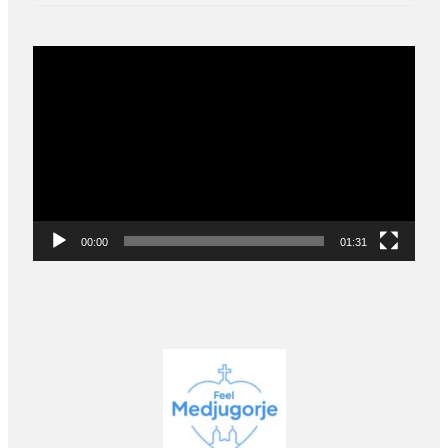
Video
Player
00:00
01:31