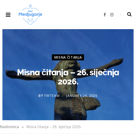
F
I
a
n
c
s
e
t
b
a
o
g
o
r
k
a
m
MISNA ČITANJA
Misna čitanja – 26. siječnja
2026.
BY
FMTEAM
JANUARY 26, 2026
»
Naslovnica
Misna čitanja – 26. siječnja 2026.