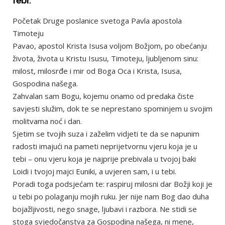
tebi.
Početak Druge poslanice svetoga Pavla apostola
Timoteju
Pavao, apostol Krista Isusa voljom Božjom, po obećanju
života, života u Kristu Isusu, Timoteju, ljubljenom sinu:
milost, milosrđe i mir od Boga Oca i Krista, Isusa,
Gospodina našega.
Zahvalan sam Bogu, kojemu onamo od predaka čiste
savjesti služim, dok te se neprestano spominjem u svojim
molitvama noć i dan.
Sjetim se tvojih suza i zaželim vidjeti te da se napunim
radosti imajući na pameti neprijetvornu vjeru koja je u
tebi – onu vjeru koja je najprije prebivala u tvojoj baki
Loidi i tvojoj majci Euniki, a uvjeren sam, i u tebi.
Poradi toga podsjećam te: raspiruj milosni dar Božji koji je
u tebi po polaganju mojih ruku. Jer nije nam Bog dao duha
bojažljivosti, nego snage, ljubavi i razbora. Ne stidi se
stoga svjedočanstva za Gospodina našega, ni mene,