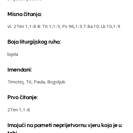
Misna čitanja:
vl.: 2Tim 1,1-8 ili: Tit 1,1-5; Ps 96,1-3.7-8a.10; Lk 10,1-9
Boja liturgijskog ruha:
bijela
Imendani:
Timotej, Tit, Paula, Bogoljub
Prvo čitanje:
2Tim 1,1-8
Imajući na pameti neprijetvornu vjeru koja je u