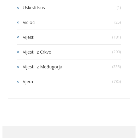
Uskrsli Isus
(1)
Vidioci
(25)
Vijesti
(181)
Vijesti iz Crkve
(299)
Vijesti iz Međugorja
(335)
Vjera
(785)