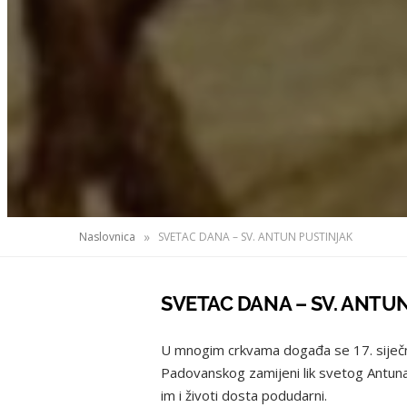
»
Naslovnica
SVETAC DANA – SV. ANTUN PUSTINJAK
SVETAC DANA – SV. ANTU
U mnogim crkvama događa se 17. siječnja
Padovanskog zamijeni lik svetog Antuna
im i životi dosta podudarni.