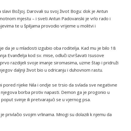
 slavi Božjoj. Darovali su svoj život Bogu: dok je Antun
amotnom mjestu – i sveti Antun Padovanski je vrlo rado i
evima te u špiljama provodio vrijeme u molitvi i
je da je u mladosti izgubio oba roditelja. Kad mu je bilo 18
nja Evanđelja kod sv. mise, odluči izvršavati Isusove
prvo razdijeli svoje imanje siromasima, uzme štap i pridruži
njegov daljnji život bio u odricanju i duhovnom rastu.
i pored rijeke Nila i ondje se trsio da svlada sve negativne
aka njegova borba protiv napasti. Demon ga je progonio u
 poput svinje ili pretvarajući se u vjernog psa.
e privlačio svojim vrlinama. Mnogi su dolazili k njemu da
.