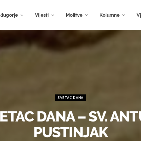
đugorje
Vijesti
Molitve
Kolumne
V
SVETAC DANA
ETAC DANA – SV. AN
PUSTINJAK