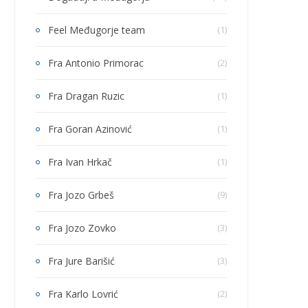
Feel Međugorje team
(1)
Fra Antonio Primorac
(2)
Fra Dragan Ruzic
(1)
Fra Goran Azinović
(1)
Fra Ivan Hrkač
(1)
Fra Jozo Grbeš
(9)
Fra Jozo Zovko
(3)
Fra Jure Barišić
(3)
Fra Karlo Lovrić
(2)