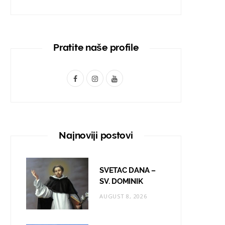
Pratite naše profile
F
I
Y
a
n
o
c
s
u
e
t
T
Najnoviji postovi
b
a
u
o
g
b
SVETAC DANA –
o
r
e
SV. DOMINIK
AUGUST 8, 2026
k
a
m