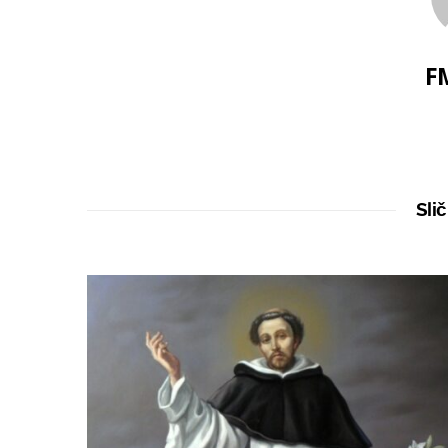
F
Slič