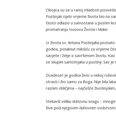
Obojica su se u ranoj mladosti posvetila
Pustinjak cijelo vrijeme života bio na s
često odlazio u samostane u pustim kraj
promatranju Isusova Života i Muke.
Iz života sv. Antuna Pustinjaka poznato 
godina, potaknut milošću za vrijeme čita
savjete i želje o savršenom životu. Kao 
se skupini samotnjaka u pustinji. Sav je 
Dvadeset je godina živio u nekoj ruševin
strasti i živi samo za Boga. Nije bila l
raznim obličjima – najčešće životinjskim,
Stekavši veliku duhovnu snagu – mnoge j
žive pod njegovim duhovnim vodstvom