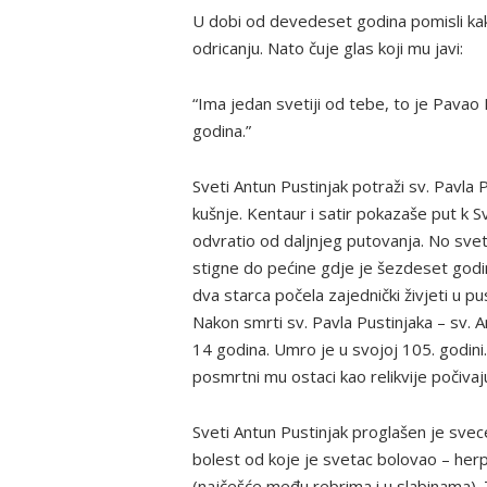
U dobi od devedeset godina pomisli kako
odricanju. Nato čuje glas koji mu javi:
“Ima jedan svetiji od tebe, to je Pavao 
godina.”
Sveti Antun Pustinjak potraži sv. Pavl
kušnje. Kentaur i satir pokazaše put k 
odvratio od daljnjeg putovanja. No svet
stigne do pećine gdje je šezdeset godi
dva starca počela zajednički živjeti u pus
Nakon smrti sv. Pavla Pustinjaka – sv. A
14 godina. Umro je u svojoj 105. godini.
posmrtni mu ostaci kao relikvije počivaju
Sveti Antun Pustinjak proglašen je svec
bolest od koje je svetac bolovao – her
(najčešće među rebrima i u slabinama).