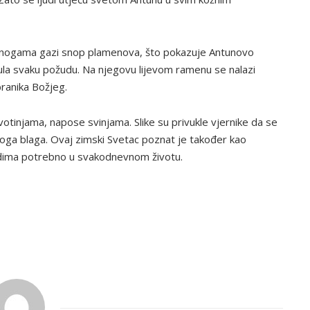
ko nogama gazi snop plamenova, što pokazuje Antunovo
nula svaku požudu. Na njegovu lijevom ramenu se nalazi
branika Božjeg.
otinjama, napose svinjama. Slike su privukle vjernike da se
oga blaga. Ovaj zimski Svetac poznat je također kao
judima potrebno u svakodnevnom životu.