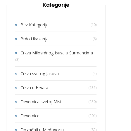
Kategorije
Bez Kategorije
(10)
Brdo Ukazanja
(6)
Crkva Milosrdnog Isusa u Šurmancima
(3)
Crkva svetog Jakova
(4)
Crkva u Hrvata
(135)
Devetnica svetoj Misi
(230)
Devetnice
(201)
Događaji u Međugorju
(82)