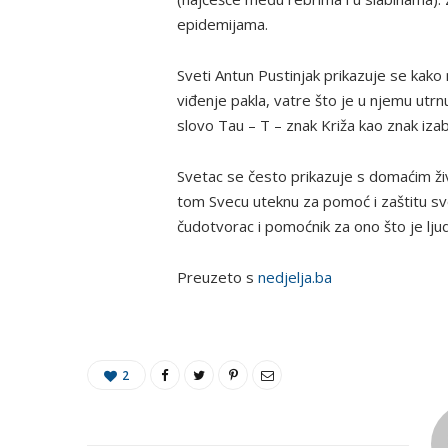
epidemijama.
Sveti Antun Pustinjak prikazuje se ka
viđenje pakla, vatre što je u njemu utr
slovo Tau – T – znak Križa kao znak iza
Svetac se često prikazuje s domaćim živ
tom Svecu uteknu za pomoć i zaštitu sv
čudotvorac i pomoćnik za ono što je l
Preuzeto s
nedjelja.ba
2