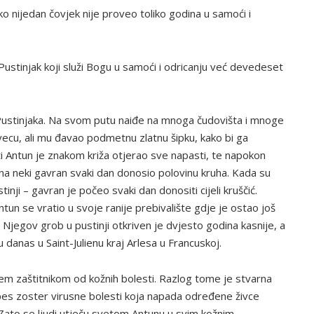
 nijedan čovjek nije proveo toliko godina u samoći i
Pustinjak koji služi Bogu u samoći i odricanju već devedeset
a Pustinjaka. Na svom putu naiđe na mnoga čudovišta i mnoge
Svecu, ali mu đavao podmetnu zlatnu šipku, kako bi ga
i Antun je znakom križa otjerao sve napasti, te napokon
na neki gavran svaki dan donosio polovinu kruha. Kada su
tinji – gavran je počeo svaki dan donositi cijeli kruščić.
ntun se vratio u svoje ranije prebivalište gdje je ostao još
 Njegov grob u pustinji otkriven je dvjesto godina kasnije, a
 danas u Saint-Julienu kraj Arlesa u Francuskoj.
em zaštitnikom od kožnih bolesti. Razlog tome je stvarna
pes zoster virusne bolesti koja napada određene živce
 Zato se ljudi utječu svetom Antunu u svim kožnim