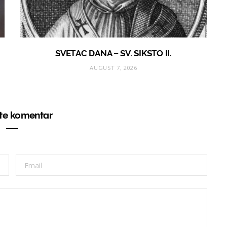
SVETAC DANA – SV. SIKSTO II.
AUGUST 7, 2026
ite komentar