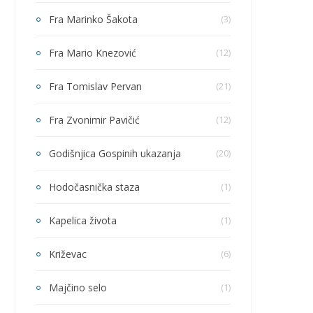
Fra Marinko Šakota
(3)
Fra Mario Knezović
(12)
Fra Tomislav Pervan
(21)
Fra Zvonimir Pavičić
(12)
Godišnjica Gospinih ukazanja
(20)
Hodočasnička staza
(1)
Kapelica života
(1)
Križevac
(6)
Majčino selo
(1)