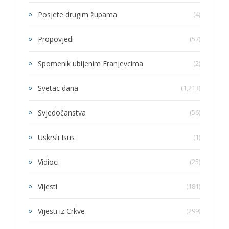
Posjete drugim župama
(4)
Propovjedi
(57)
Spomenik ubijenim Franjevcima
(2)
Svetac dana
(1,213)
Svjedočanstva
(56)
Uskrsli Isus
(1)
Vidioci
(25)
Vijesti
(181)
Vijesti iz Crkve
(299)