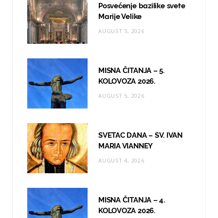
Posvećenje bazilike svete
o
r
e
Marije Velike
AUGUST 5, 2026
k
a
m
MISNA ČITANJA – 5.
KOLOVOZA 2026.
AUGUST 5, 2026
SVETAC DANA – SV. IVAN
MARIA VIANNEY
AUGUST 4, 2026
MISNA ČITANJA – 4.
KOLOVOZA 2026.