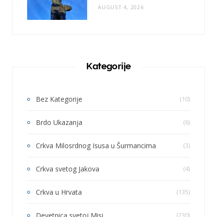
AUGUST 4, 2026
Kategorije
Bez Kategorije
(10)
Brdo Ukazanja
(6)
Crkva Milosrdnog Isusa u Šurmancima
(3)
Crkva svetog Jakova
(4)
Crkva u Hrvata
(135)
Devetnica svetoj Misi
(230)