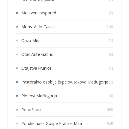
Molitveni raspored
(2)
Mons. Aldo Cavalli
(10)
Oaza Mira
(1)
Otac Ante Gabrić
(5)
Otajstva krunice
(1)
Pastoralno osoblje župe sv. Jakova Međugorje
(1)
Plodovi Međugorja
(3)
Pobožnosti
(69)
Poruke naše Gospe Kraljice Mira
(64)