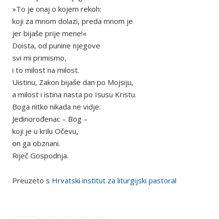
»To je onaj o kojem rekoh:
koji za mnom dolazi, preda mnom je
jer bijaše prije mene!«
Doista, od punine njegove
svi mi primismo,
i to milost na milost.
Uistinu, Zakon bijaše dan po Mojsiju,
a milost i istina nasta po Isusu Kristu.
Boga nitko nikada ne vidje:
Jedinorođenac – Bog –
koji je u krilu Očevu,
on ga obznani.
Riječ Gospodnja.
Preuzeto s
Hrvatski institut za liturgijski pastoral