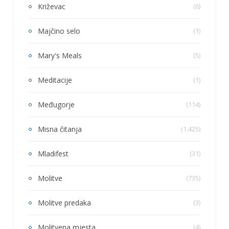
Križevac
(6)
Majčino selo
(1)
Mary's Meals
(5)
Meditacije
(1)
Međugorje
(114)
Misna čitanja
(1,425)
Mladifest
(31)
Molitve
(735)
Molitve predaka
(3)
Molitvena mjesta
(4)