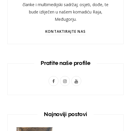
članke i multimedijski sadržaj; osjeti, dođe, te
bude izliječen u našem komadiću Raja,
Međugorju.
KONTAKTIRAJTE NAS
Pratite naše profile
F
I
Y
a
n
o
c
s
u
e
t
T
Najnoviji postovi
b
a
u
o
g
b