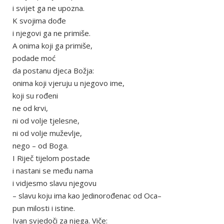
i svijet ga ne upozna.
K svojima dođe
i njegovi ga ne primiše.
A onima koji ga primiše,
podade moć
da postanu djeca Božja:
onima koji vjeruju u njegovo ime,
koji su rođeni
ne od krvi,
ni od volje tjelesne,
ni od volje muževlje,
nego – od Boga.
I Riječ tijelom postade
i nastani se među nama
i vidjesmo slavu njegovu
– slavu koju ima kao Jedinorođenac od Oca–
pun milosti i istine.
Ivan svjedoči za njega. Viče: