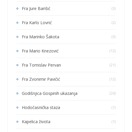
Fra Jure Barišić
(3)
Fra Karlo Lovrić
(2)
Fra Marinko Šakota
(3)
Fra Mario Knezović
(12)
Fra Tomislav Pervan
(21)
Fra Zvonimir Pavičić
(12)
Godišnjica Gospinih ukazanja
(20)
Hodočasnička staza
(1)
Kapelica života
(1)