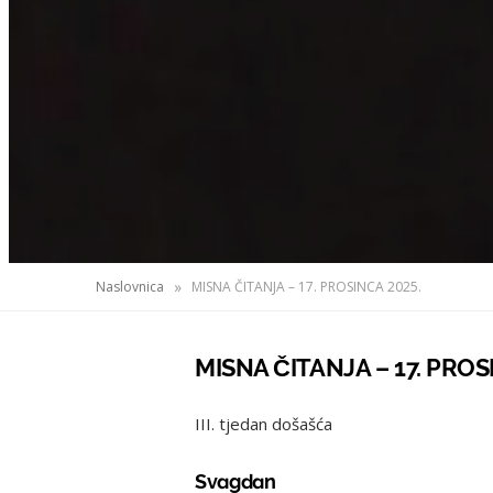
»
Naslovnica
MISNA ČITANJA – 17. PROSINCA 2025.
MISNA ČITANJA – 17. PROS
III. tjedan došašća
Svagdan