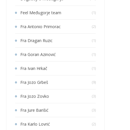
Feel Međugorje team
(1)
Fra Antonio Primorac
(2)
Fra Dragan Ruzic
(1)
Fra Goran Azinović
(1)
Fra Ivan Hrkač
(1)
Fra Jozo Grbeš
(9)
Fra Jozo Zovko
(3)
Fra Jure Barišić
(3)
Fra Karlo Lovrić
(2)