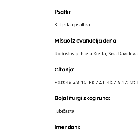
Psaltir
3. tjedan psaltira
Misao iz evanđelja dana
Rodoslovlje Isusa Krista, Sina Davidova
Čitanja:
Post 49,2.8-10; Ps 72,1-4b.7-8.17; Mt 
Boja liturgijskog ruha:
ljubičasta
Imendani: