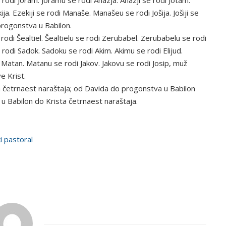
e rodi Joram. Joramu se rodi Ahazja. Ahazji se rodi Jotam.
a. Ezekiji se rodi Manaše. Manašeu se rodi Jošija. Jošiji se
progonstva u Babilon.
rodi Šealtiel. Šealtielu se rodi Zerubabel. Zerubabelu se rodi
e rodi Sadok. Sadoku se rodi Akim. Akimu se rodi Elijud.
i Matan. Matanu se rodi Jakov. Jakovu se rodi Josip, muž
e Krist.
četrnaest naraštaja; od Davida do progonstva u Babilon
 u Babilon do Krista četrnaest naraštaja.
ki pastoral