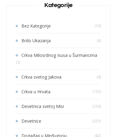
Kategorije
Bez Kategorije
(10)
Brdo Ukazanja
(6)
Crkva Milosrdnog Isusa u Šurmancima
(3)
Crkva svetog Jakova
(4)
Crkva u Hrvata
(135)
Devetnica svetoj Misi
(230)
Devetnice
(201)
Događaji u Međugorju
(82)