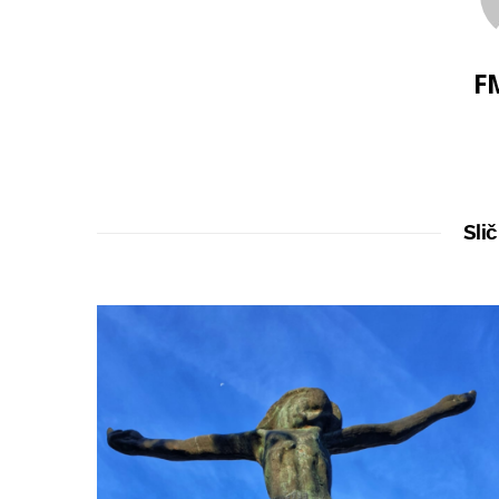
F
Slič