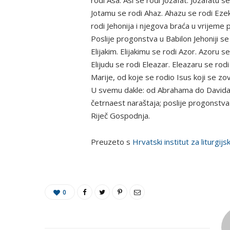
rodi Asa. Asi se rodi Jozafat. Jozafatu s
Jotamu se rodi Ahaz. Ahazu se rodi Ezekij
rodi Jehonija i njegova braća u vrijeme 
Poslije progonstva u Babilon Jehoniji se 
Elijakim. Elijakimu se rodi Azor. Azoru s
Elijudu se rodi Eleazar. Eleazaru se rod
Marije, od koje se rodio Isus koji se zov
U svemu dakle: od Abrahama do Davida 
četrnaest naraštaja; poslije progonstva
Riječ Gospodnja.
Preuzeto s
Hrvatski institut za liturgijs
0