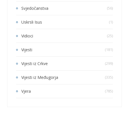
Svjedočanstva
(56)
Uskrsli Isus
(1)
Vidioci
(25)
Vijesti
(181)
Vijesti iz Crkve
(299)
Vijesti iz Međugorja
(335)
Vjera
(785)