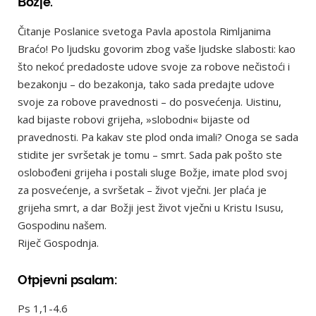
Božje.
Čitanje Poslanice svetoga Pavla apostola Rimljanima
Braćo! Po ljudsku govorim zbog vaše ljudske slabosti: kao
što nekoć predadoste udove svoje za robove nečistoći i
bezakonju – do bezakonja, tako sada predajte udove
svoje za robove pravednosti – do posvećenja. Uistinu,
kad bijaste robovi grijeha, »slobodni« bijaste od
pravednosti. Pa kakav ste plod onda imali? Onoga se sada
stidite jer svršetak je tomu – smrt. Sada pak pošto ste
oslobođeni grijeha i postali sluge Božje, imate plod svoj
za posvećenje, a svršetak – život vječni. Jer plaća je
grijeha smrt, a dar Božji jest život vječni u Kristu Isusu,
Gospodinu našem.
Riječ Gospodnja.
Otpjevni psalam:
Ps 1,1-4.6