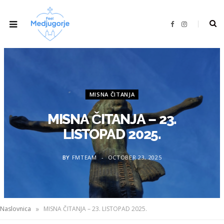
F
I
a
n
c
s
e
t
b
a
o
g
o
r
k
a
m
MISNA ČITANJA
MISNA ČITANJA – 23.
LISTOPAD 2025.
BY
FMTEAM
OCTOBER 23, 2025
»
Naslovnica
MISNA ČITANJA – 23. LISTOPAD 2025.