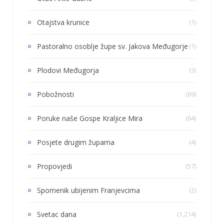
Otajstva krunice
(1)
Pastoralno osoblje župe sv. Jakova Međugorje
(1)
Plodovi Međugorja
(3)
Pobožnosti
(69)
Poruke naše Gospe Kraljice Mira
(64)
Posjete drugim župama
(4)
Propovjedi
(57)
Spomenik ubijenim Franjevcima
(2)
Svetac dana
(1,214)