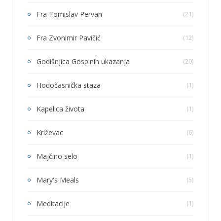
Fra Tomislav Pervan
(21)
Fra Zvonimir Pavičić
(12)
Godišnjica Gospinih ukazanja
(20)
Hodočasnička staza
(1)
Kapelica života
(1)
Križevac
(6)
Majčino selo
(1)
Mary's Meals
(5)
Meditacije
(1)