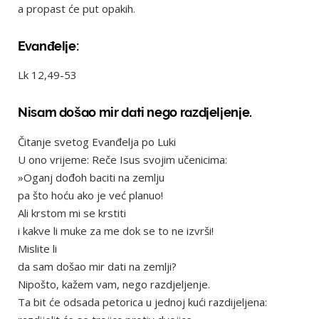
a propast će put opakih.
Evanđelje:
Lk 12,49-53
Nisam došao mir dati nego razdjeljenje.
Čitanje svetog Evanđelja po Luki
U ono vrijeme: Reče Isus svojim učenicima:
»Oganj dođoh baciti na zemlju
pa što hoću ako je već planuo!
Ali krstom mi se krstiti
i kakve li muke za me dok se to ne izvrši!
Mislite li
da sam došao mir dati na zemlji?
Nipošto, kažem vam, nego razdjeljenje.
Ta bit će odsada petorica u jednoj kući razdijeljena: