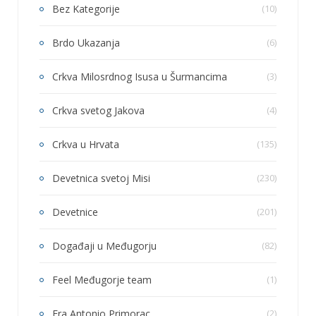
Bez Kategorije
(10)
Brdo Ukazanja
(6)
Crkva Milosrdnog Isusa u Šurmancima
(3)
Crkva svetog Jakova
(4)
Crkva u Hrvata
(135)
Devetnica svetoj Misi
(230)
Devetnice
(201)
Događaji u Međugorju
(82)
Feel Međugorje team
(1)
Fra Antonio Primorac
(2)