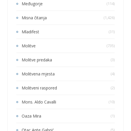
Međugorje
(114)
Misna čitanja
(1,426)
Mladifest
(31)
Molitve
(735)
Molitve predaka
(3)
Molitvena mjesta
(4)
Molitveni raspored
(2)
Mons. Aldo Cavalli
(10)
Oaza Mira
(1)
Otac Ante Gabrić
(5)