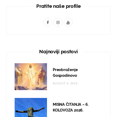
Pratite naše profile
F
I
Y
a
n
o
c
s
u
e
t
T
Najnoviji postovi
b
a
u
o
g
b
Preobraženje
o
r
e
Gospodinovo
AUGUST 6, 2026
k
a
m
MISNA ČITANJA – 6.
KOLOVOZA 2026.