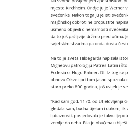
Na svome posljednjem apostolskom putu
mjesto Kirchheim. Ondje ju je Werner v
svećenika. Nakon toga ju je isti svećen
majčinskoj dobroti ne propustite napisa
usmeno objavili o nemarnosti svećenika
da to još pažljivije držimo pred očima. 
svjetskim stvarima pa onda dosta često
Na to je sveta Hildegarda napisala isto
Migneovu patrologiju Patres Latini i što
Ecclesia o. Hugo Rahner, DI. Iz tog se p
obnovu Crkve i pri tom jasno spoznala 
staro preko 800 godina, još uvijek je
“Kad sam god. 1170. od Utjelovljenja G
gledala sam, budna tijelom i duhom, lik 
ljubaznosti, posjedovala je takvu ljepotu
zemlje do neba. Bila je obučena u blješt