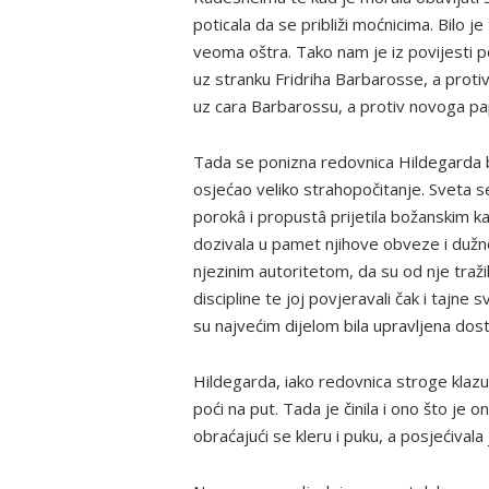
poticala da se približi moćnicima. Bilo j
veoma oštra. Tako nam je iz povijesti p
uz stranku Fridriha Barbarosse, a protiv
uz cara Barbarossu, a protiv novoga pap
Tada se ponizna redovnica Hildegarda bez
osjećao veliko strahopočitanje. Sveta se
porokâ i propustâ prijetila božanskim k
dozivala u pamet njihove obveze i dužnos
njezinim autoritetom, da su od nje traži
discipline te joj povjeravali čak i tajn
su najvećim dijelom bila upravljena dos
Hildegarda, iako redovnica stroge klazu
poći na put. Tada je činila i ono što je
obraćajući se kleru i puku, a posjećivala