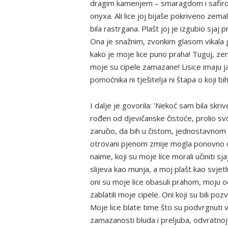
dragim kamenjem – smaragdom i safirom
onyxa. Ali lice joj bijaše pokriveno zem
bila rastrgana. Plašt joj je izgubio sjaj
Ona je snažnim, zvonkim glasom vikala g
kako je moje lice puno praha! Tuguj, zem
moje su cipele zamazane! Lisice imaju j
pomoćnika ni tješitelja ni štapa o koji bih
I dalje je govorila: ’Nekoć sam bila skri
rođen od djevičanske čistoće, prolio sv
zaručio, da bih u čistom, jednostavnom
otrovani pjenom zmije mogla ponovno daro
naime, koji su moje lice morali učiniti sj
slijeva kao munja, a moj plašt kao svje
oni su moje lice obasuli prahom, moju o
zablatili moje cipele. Oni koji su bili p
Moje lice blate time što su podvrgnuti ve
zamazanosti bluda i preljuba, odvratno