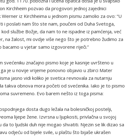
 god. 1170. pobožna i učena opatica došla je u švapsko
on Kirchheim pozvao da progovori jednoj zajednici
ik Werner iz Kirchheima u jednom pismu zamolio za ovo: “U
ti i poslati nam što ste nam, poučeni od Duha Svetoga,
 kod službe Božje, da nam to ne ispadne iz pamćenja, već
Jer, na žalost, mi ovdje više nego što je potrebno žudimo za
 bacamo u vjetar samo izgovorene riječi.”
m svećeniku značajno pismo koje je kasnije uvršteno u
 ga je u novije vrijeme ponovno objavio u zbirci Mater
isma jasno vidi koliko je svetica revnovala za nutarnju
da takva obnova mora početi od svećenika. Iako je to pismo
 veoma suvremeno. Evo barem nešto iz toga pisma:
ospodnjega dosta dugo ležala na bolesničkoj postelji,
veoma lijepe žene. Izvrsna u ljupkosti, privlačna u svojoj
 da to ljudski duh nije mogao shvatiti. Njezin se lik dizao sa
avu odjeću od bijele svile, u plaštu što bijaše ukrašen