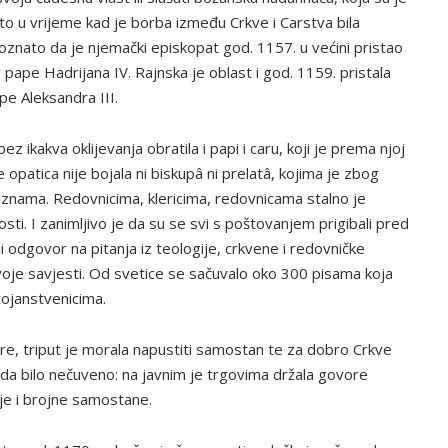
e to u vrijeme kad je borba između Crkve i Carstva bila
oznato da je njemački episkopat god. 1157. u većini pristao
 pape Hadrijana IV. Rajnska je oblast i god. 1159. pristala
e Aleksandra III.
 ikakva oklijevanja obratila i papi i caru, koji je prema njoj
 opatica nije bojala ni biskupâ ni prelatâ, kojima je zbog
aznama. Redovnicima, klericima, redovnicama stalno je
ti. I zanimljivo je da su se svi s poštovanjem prigibali pred
li odgovor na pitanja iz teologije, crkvene i redovničke
e svoje savjesti. Od svetice se sačuvalo oko 300 pisama koja
tojanstvenicima.
re, triput je morala napustiti samostan te za dobro Crkve
 onda bilo nečuveno: na javnim je trgovima držala govore
 je i brojne samostane.