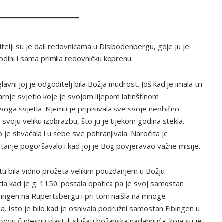
telji su je dali redovnicama u Disibodenbergu, gdje ju je
odini i sama primila redovničku koprenu.
vni joj je odgoditelj bila Božja mudrost. Još kad je imala tri
tarnje svjetlo koje je svojom lijepom latinštinom
voga svjetla. Njemu je pripisivala sve svoje neobično
 svoju veliku izobrazbu, što ju je tijekom godina stekla.
 je shvaćala i u sebe sve pohranjivala. Naročita je
o stanje pogoršavalo i kad joj je Bog povjeravao važne misije.
u bila vidno prožeta velikim pouzdanjem u Božju
da kad je g. 1150. postala opatica pa je svoj samostan
 Bingen na Rupertsbergu i pri tom naišla na mnoge
 Isto je bilo kad je osnivala podružni samostan Eibingen u
voju čudesnu vlast ili slušati božanska nadahnuća, koja su je