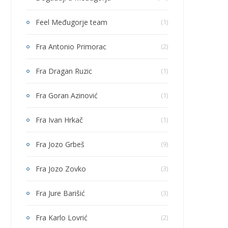
Feel Međugorje team
(1)
Fra Antonio Primorac
(2)
Fra Dragan Ruzic
(1)
Fra Goran Azinović
(1)
Fra Ivan Hrkač
(1)
Fra Jozo Grbeš
(9)
Fra Jozo Zovko
(3)
Fra Jure Barišić
(3)
Fra Karlo Lovrić
(2)