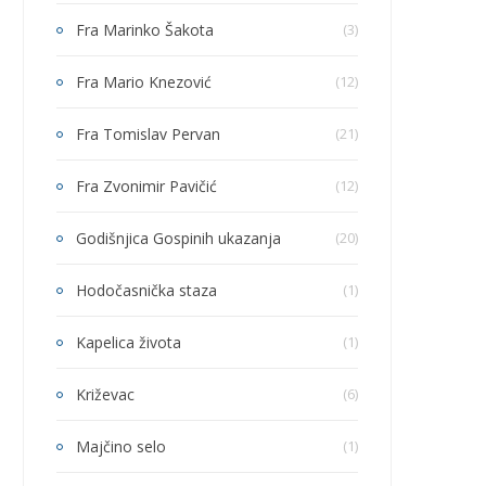
Fra Marinko Šakota
(3)
Fra Mario Knezović
(12)
Fra Tomislav Pervan
(21)
Fra Zvonimir Pavičić
(12)
Godišnjica Gospinih ukazanja
(20)
Hodočasnička staza
(1)
Kapelica života
(1)
Križevac
(6)
Majčino selo
(1)