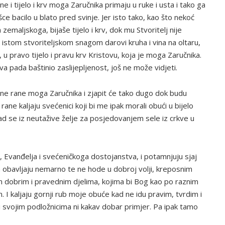
e i tijelo i krv moga Zaručnika primaju u ruke i usta i tako ga
ce bacilo u blato pred svinje. Jer isto tako, kao što nekoć
zemaljskoga, bijaše tijelo i krv, dok mu Stvoritelj nije
 istom stvoriteljskom snagom darovi kruha i vina na oltaru,
u pravo tijelo i pravu krv Kristovu, koja je moga Zaručnika.
a pada baštinio zaslijepljenost, još ne može vidjeti.
rene rane moga Zaručnika i zjapit će tako dugo dok budu
 rane kaljaju svećenici koji bi me ipak morali obući u bijelo
, kad se iz neutažive želje za posjedovanjem sele iz crkve u
a, Evanđelja i svećeničkoga dostojanstva, i potamnjuju sjaj
 obavljaju nemarno te ne hode u dobroj volji, kreposnim
im dobrim i pravednim djelima, kojima bi Bog kao po raznim
 I kaljaju gornji rub moje obuće kad ne idu pravim, tvrdim i
 svojim podložnicima ni kakav dobar primjer. Pa ipak tamo