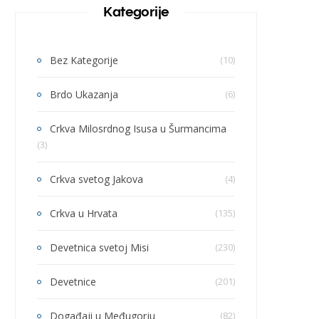
Kategorije
Bez Kategorije
(10)
Brdo Ukazanja
(6)
Crkva Milosrdnog Isusa u Šurmancima
(3)
Crkva svetog Jakova
(4)
Crkva u Hrvata
(135)
Devetnica svetoj Misi
(230)
Devetnice
(201)
Događaji u Međugorju
(82)