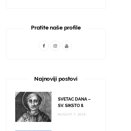
Pratite naše profile
F
I
Y
a
n
o
c
s
u
e
t
T
Najnoviji postovi
b
a
u
o
g
b
SVETAC DANA –
o
r
e
SV. SIKSTO II.
AUGUST 7, 2026
k
a
m