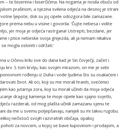
 – te biserima i biserčićima. Na nogama je nosila obuću od
aljskom prašinom, a njezina svilena odjeća na desnoj je strani
 prvotne ljepote, dok su joj cipele odozgora bile zamazane.
ore prema nebu u visine i govorila: ’Čujte nebesa i vidite
ljo, jer moja je odjeća rastrgana! Ustrepti, bezdane, jer
ame i ptice nebeske svoja gnijezda, ali ja nemam nikakva
 se mogla osloniti i održati.’
vena u Očevu krilu sve do dana kad je Sin čovječji, začet i
oju krv. S tom krvlju, kao svojim mirazom, on me je sebi
 ponovnom rođenju iz Duha i vode ljudima što su osakaćeni i
vati život. Ali oci, koji su me morali hraniti, svećenici
ajnim kao jutarnja zora, koji su morali učiniti da moja odjeća
tlucanje dragog kamenja te moje cipele kao sjajno svjetlo,
djeću razderali, od mog plašta učinili zamazanu sjenu te
ozvani da me u svemu poljepšavaju, nanijeli su mi takvu rugobu.
likoj nečistoći svojih razvratnih običaja, opakoj
j pohoti za novcem, u kojoj se bave kupovinom i prodajom, a