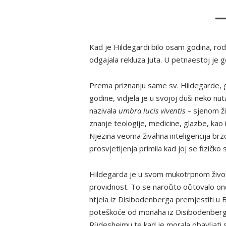
Kad je Hildegardi bilo osam godina, rodi
odgajala rekluza Juta. U petnaestoj je g
Prema priznanju same sv. Hildegarde, gla
godine, vidjela je u svojoj duši neko nu
nazivala
umbra lucis viventis
– sjenom ži
znanje teologije, medicine, glazbe, kao i
Njezina veoma živahna inteligencija brzo
prosvjetljenja primila kad joj se fizičk
Hildegarda je u svom mukotrpnom život
providnost. To se naročito očitovalo on
htjela iz Disibodenberga premjestiti u
poteškoće od monaha iz Disibodenberga.
Rüdesheimu te kad je morala obavljati s