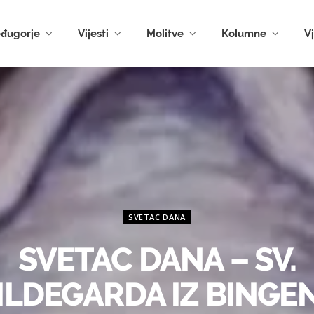
đugorje
Vijesti
Molitve
Kolumne
V
SVETAC DANA
SVETAC DANA – SV.
ILDEGARDA IZ BINGE