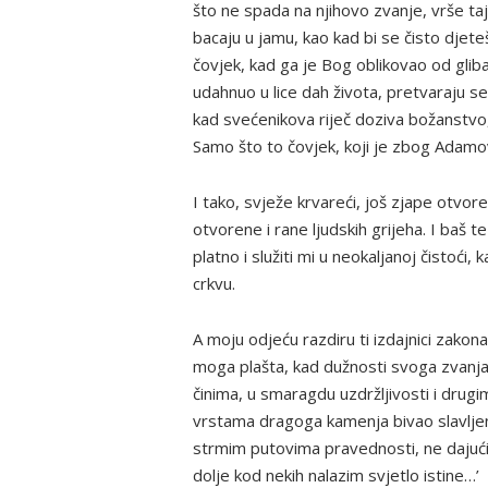
što ne spada na njihovo zvanje, vrše tajn
bacaju u jamu, kao kad bi se čisto djeteš
čovjek, kad ga je Bog oblikovao od gliba 
udahnuo u lice dah života, pretvaraju se
kad svećenikova riječ doziva božanstvo, 
Samo što to čovjek, koji je zbog Adamov
I tako, svježe krvareći, još zjape otvo
otvorene i rane ljudskih grijeha. I baš te
platno i služiti mi u neokaljanoj čistoći
crkvu.
A moju odjeću razdiru ti izdajnici zakon
moga plašta, kad dužnosti svoga zvanja
činima, u smaragdu uzdržljivosti i drug
vrstama dragoga kamenja bivao slavljen.
strmim putovima pravednosti, ne dajući
dolje kod nekih nalazim svjetlo istine…’