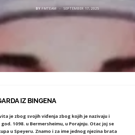
BY
FMTEAM
SEPTEMBER 17, 2025
GARDA IZ BINGENA
ta je zbog svojih viđenja zbog kojih je nazivaju i
 god. 1098. u Bermersheimu, u Porajnju. Otac joj se
skupa u Speyeru. Znamo i za ime jednog njezina brata