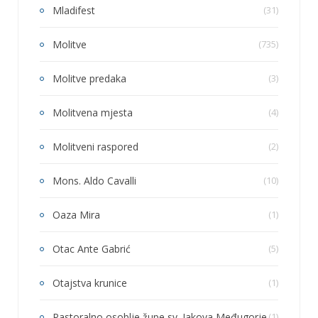
Mladifest
(31)
Molitve
(735)
Molitve predaka
(3)
Molitvena mjesta
(4)
Molitveni raspored
(2)
Mons. Aldo Cavalli
(10)
Oaza Mira
(1)
Otac Ante Gabrić
(5)
Otajstva krunice
(1)
Pastoralno osoblje župe sv. Jakova Međugorje
(1)