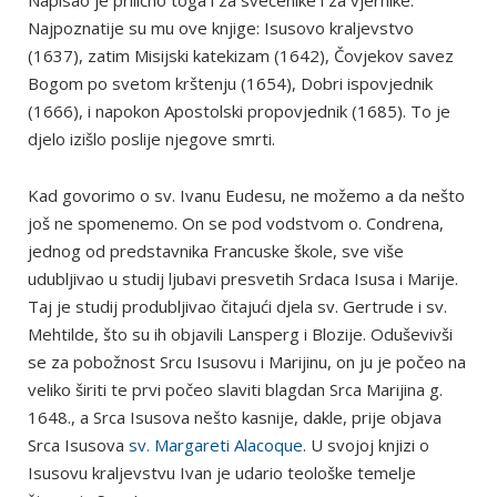
Napisao je prilično toga i za svećenike i za vjernike.
Najpoznatije su mu ove knjige: Isusovo kraljevstvo
(1637), zatim Misijski katekizam (1642), Čovjekov savez
Bogom po svetom krštenju (1654), Dobri ispovjednik
(1666), i napokon Apostolski propovjednik (1685). To je
djelo izišlo poslije njegove smrti.
Kad govorimo o sv. Ivanu Eudesu, ne možemo a da nešto
još ne spomenemo. On se pod vodstvom o. Condrena,
jednog od predstavnika Francuske škole, sve više
udubljivao u studij ljubavi presvetih Srdaca Isusa i Marije.
Taj je studij produbljivao čitajući djela sv. Gertrude i sv.
Mehtilde, što su ih objavili Lansperg i Blozije. Oduševivši
se za pobožnost Srcu Isusovu i Marijinu, on ju je počeo na
veliko širiti te prvi počeo slaviti blagdan Srca Marijina g.
1648., a Srca Isusova nešto kasnije, dakle, prije objava
Srca Isusova
sv. Margareti Alacoque
. U svojoj knjizi o
Isusovu kraljevstvu Ivan je udario teološke temelje