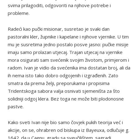
svima prilagoditi, odgovoriti na njihove potrebe i
probleme.
Radeći kao pučki misionar, susretao je svaki dan
pastoralni kler, župnike i kapelane i njihove vjernike. U tim
mu je susretima jedno postalo posve jasno: pučke misije
imaju samo prolazan utjecaj. Trajan utjecaj na vjernike
mora osigurati sam svećenik svojim životom, primjerom i
radom. Ivan je vidio da svećenika ima dostatan broj, ali da
ih nema isto tako dobro odgojenih i izgrađenih. Zato
smatra da prema želji, preporukama i propisima
Tridentskoga sabora valja osnivati sjemeništa za što
solidniji odgoj klera. Bez toga ne može biti plodonosne
pastve.
Kako sveti Ivan nije bio samo čovjek pukih teorija već i
akcije, on se, ohrabren od biskupa iz Bayeuxa, odlučuje g.
1642. da u Caenu, gradu sa sveučilištem, sagradi