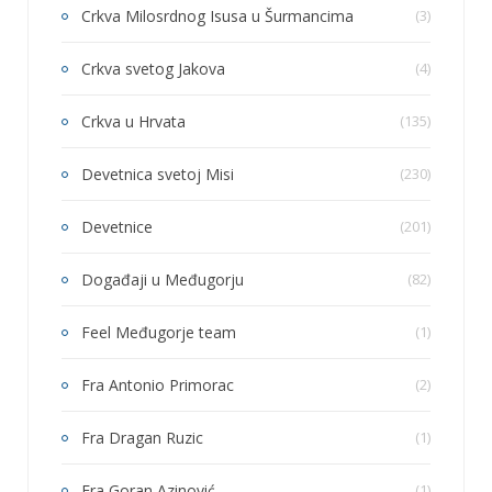
Crkva Milosrdnog Isusa u Šurmancima
(3)
Crkva svetog Jakova
(4)
Crkva u Hrvata
(135)
Devetnica svetoj Misi
(230)
Devetnice
(201)
Događaji u Međugorju
(82)
Feel Međugorje team
(1)
Fra Antonio Primorac
(2)
Fra Dragan Ruzic
(1)
Fra Goran Azinović
(1)