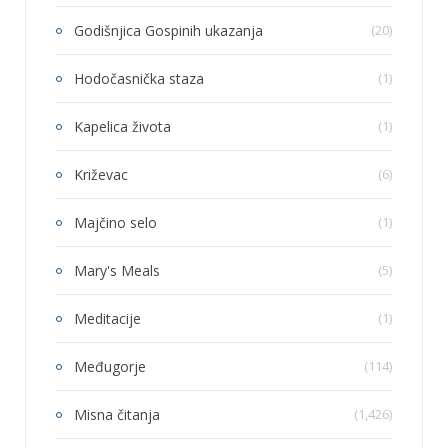
Godišnjica Gospinih ukazanja
(20)
Hodočasnička staza
(1)
Kapelica života
(1)
Križevac
(6)
Majčino selo
(1)
Mary's Meals
(5)
Meditacije
(1)
Međugorje
(114)
Misna čitanja
(1,426)