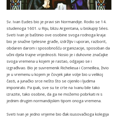
Sv. Ivan Eudes bio je pravi sin Normandije. Rodio se 14.
studenoga 1601. u Riju, blizu Argentana, u biskupiji Sées.
Sveti Ivan je baštinio ove osobine svoga rodnoga kraja:
bio je snažne tjelesne građe, izdržljiv i uporan, razborit,
obdaren darom i sposobnošću organizacije, sposoban da
učini djela trajne vrijednosti. Nosio je i duhovne značajke
svoga vremena u kojem je rastao, odgajao se i
izgrađivao. Bio je suvremenik Richelieua i Corneillea, živio
je u vremenu u kojem je čovjek jake volje bio u velikoj
časti, a junačko srce nešto što se cijenilo i ljudima
imponiralo. Pa ipak, sve su te crte na Ivanu bile tako
izrazite, tako osobne, da ga ne možemo pobrkati ni s
jednim drugim normandijskim tipom onoga vremena.
Sveti Ivan je jedno vrijeme bio đak isusovačkoga kolegija