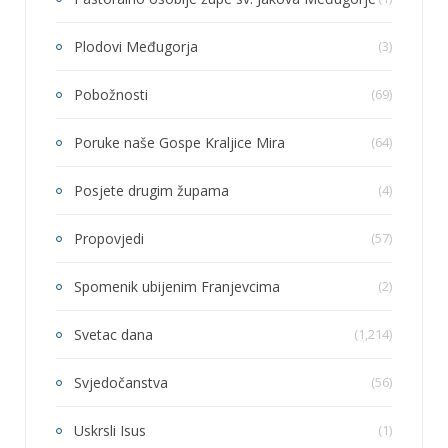
Plodovi Međugorja
(3)
Pobožnosti
(69)
Poruke naše Gospe Kraljice Mira
(64)
Posjete drugim župama
(4)
Propovjedi
(57)
Spomenik ubijenim Franjevcima
(2)
Svetac dana
(1,214)
Svjedočanstva
(56)
Uskrsli Isus
(1)