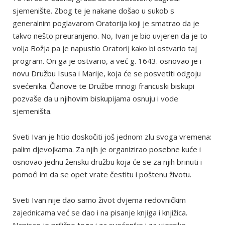
sjemenište. Zbog te je nakane došao u sukob s
generalnim poglavarom Oratorija koji je smatrao da je
takvo nešto preuranjeno. No, Ivan je bio uvjeren da je to
volja Božja pa je napustio Oratorij kako bi ostvario taj
program. On ga je ostvario, a već g. 1643. osnovao je i
novu Družbu Isusa i Marije, koja će se posvetiti odgoju
svećenika. Članove te Družbe mnogi francuski biskupi
pozvaše da u njihovim biskupijama osnuju i vode
sjemeništa.
Sveti Ivan je htio doskočiti još jednom zlu svoga vremena:
palim djevojkama. Za njih je organizirao posebne kuće i
osnovao jednu žensku družbu koja će se za njih brinuti i
pomoći im da se opet vrate čestitu i poštenu životu.
Sveti Ivan nije dao samo život dvjema redovničkim
zajednicama već se dao i na pisanje knjiga i knjižica.