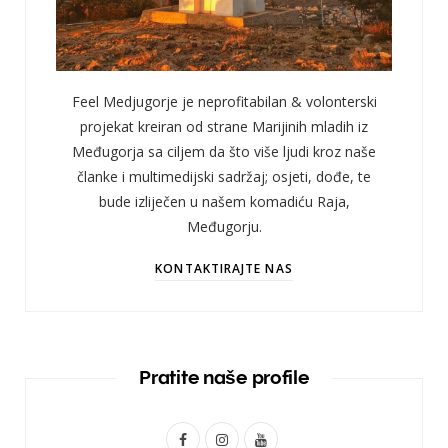
Feel Medjugorje je neprofitabilan & volonterski
projekat kreiran od strane Marijinih mladih iz
Međugorja sa ciljem da što više ljudi kroz naše
članke i multimedijski sadržaj; osjeti, dođe, te
bude izliječen u našem komadiću Raja,
Međugorju.
KONTAKTIRAJTE NAS
Pratite naše profile
F
I
Y