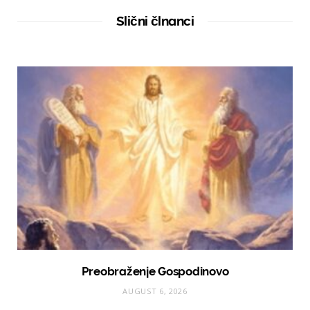
i
t
Slični člnanci
e
Preobraženje Gospodinovo
AUGUST 6, 2026