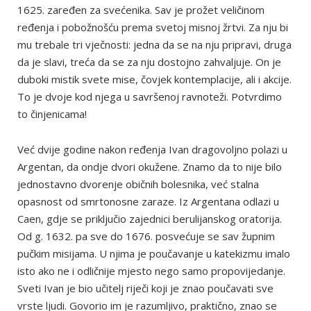
1625. zaređen za svećenika. Sav je prožet veličinom
ređenja i pobožnošću prema svetoj misnoj žrtvi. Za nju bi
mu trebale tri vječnosti: jedna da se na nju pripravi, druga
da je slavi, treća da se za nju dostojno zahvaljuje. On je
duboki mistik svete mise, čovjek kontemplacije, ali i akcije.
To je dvoje kod njega u savršenoj ravnoteži. Potvrdimo
to činjenicama!
Već dvije godine nakon ređenja Ivan dragovoljno polazi u
Argentan, da ondje dvori okužene. Znamo da to nije bilo
jednostavno dvorenje običnih bolesnika, već stalna
opasnost od smrtonosne zaraze. Iz Argentana odlazi u
Caen, gdje se priključio zajednici berulijanskog oratorija.
Od g. 1632. pa sve do 1676. posvećuje se sav župnim
pučkim misijama. U njima je poučavanje u katekizmu imalo
isto ako ne i odličnije mjesto nego samo propovijedanje.
Sveti Ivan je bio učitelj riječi koji je znao poučavati sve
vrste ljudi. Govorio im je razumljivo, praktično, znao se