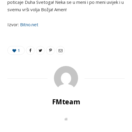
poticaje Duha Svetoga! Neka se u meni i po meni uvijek i u
svemu vrši volja Božja! Amen!
Izvor:
Bitno.net
1
FMteam
W
e
b
s