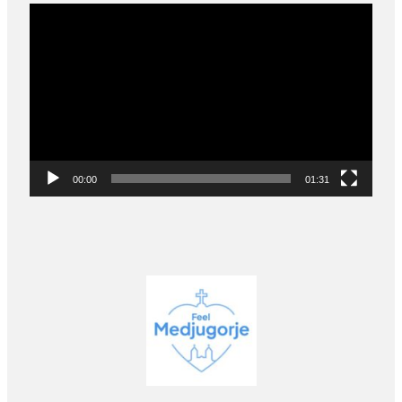
Video
Player
00:00
01:31