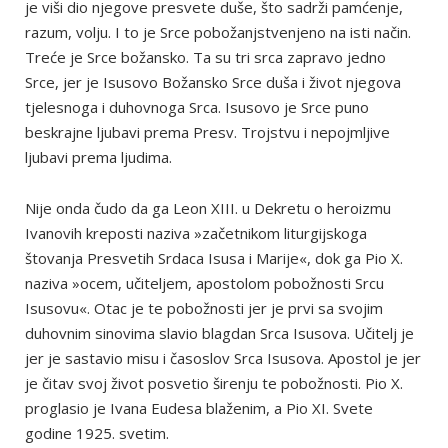
je viši dio njegove presvete duše, što sadrži pamćenje,
razum, volju. I to je Srce pobožanjstvenjeno na isti način.
Treće je Srce božansko. Ta su tri srca zapravo jedno
Srce, jer je Isusovo Božansko Srce duša i život njegova
tjelesnoga i duhovnoga Srca. Isusovo je Srce puno
beskrajne ljubavi prema Presv. Trojstvu i nepojmljive
ljubavi prema ljudima.
Nije onda čudo da ga Leon XIII. u Dekretu o heroizmu
Ivanovih kreposti naziva »začetnikom liturgijskoga
štovanja Presvetih Srdaca Isusa i Marije«, dok ga Pio X.
naziva »ocem, učiteljem, apostolom pobožnosti Srcu
Isusovu«. Otac je te pobožnosti jer je prvi sa svojim
duhovnim sinovima slavio blagdan Srca Isusova. Učitelj je
jer je sastavio misu i časoslov Srca Isusova. Apostol je jer
je čitav svoj život posvetio širenju te pobožnosti. Pio X.
proglasio je Ivana Eudesa blaženim, a Pio XI. Svete
godine 1925. svetim.