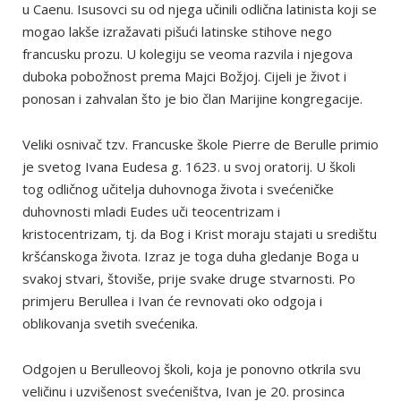
u Caenu. Isusovci su od njega učinili odlična latinista koji se
mogao lakše izražavati pišući latinske stihove nego
francusku prozu. U kolegiju se veoma razvila i njegova
duboka pobožnost prema Majci Božjoj. Cijeli je život i
ponosan i zahvalan što je bio član Marijine kongregacije.
Veliki osnivač tzv. Francuske škole Pierre de Berulle primio
je svetog Ivana Eudesa g. 1623. u svoj oratorij. U školi
tog odličnog učitelja duhovnoga života i svećeničke
duhovnosti mladi Eudes uči teocentrizam i
kristocentrizam, tj. da Bog i Krist moraju stajati u središtu
kršćanskoga života. Izraz je toga duha gledanje Boga u
svakoj stvari, štoviše, prije svake druge stvarnosti. Po
primjeru Berullea i Ivan će revnovati oko odgoja i
oblikovanja svetih svećenika.
Odgojen u Berulleovoj školi, koja je ponovno otkrila svu
veličinu i uzvišenost svećeništva, Ivan je 20. prosinca