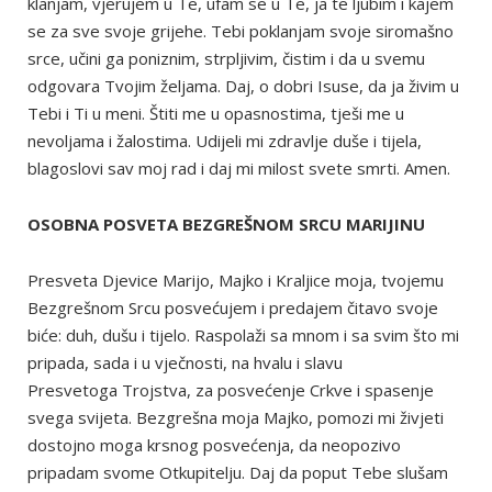
klanjam, vjerujem u Te, ufam se u Te, ja te ljubim i kajem
se za sve svoje grijehe. Tebi poklanjam svoje siromašno
srce, učini ga poniznim, strpljivim, čistim i da u svemu
odgovara Tvojim željama. Daj, o dobri Isuse, da ja živim u
Tebi i Ti u meni. Štiti me u opasnostima, tješi me u
nevoljama i žalostima. Udijeli mi zdravlje duše i tijela,
blagoslovi sav moj rad i daj mi milost svete smrti. Amen.
OSOBNA POSVETA BEZGREŠNOM SRCU MARIJINU
Presveta Djevice Marijo, Majko i Kraljice moja, tvojemu
Bezgrešnom Srcu posvećujem i predajem čitavo svoje
biće: duh, dušu i tijelo. Raspolaži sa mnom i sa svim što mi
pripada, sada i u vječnosti, na hvalu i slavu
Presvetoga Trojstva, za posvećenje Crkve i spasenje
svega svijeta. Bezgrešna moja Majko, pomozi mi živjeti
dostojno moga krsnog posvećenja, da neopozivo
pripadam svome Otkupitelju. Daj da poput Tebe slušam