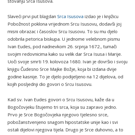
štovanju Srca Isusova.
Slaveći prvi put blagdan
Srca Isusova
izdao je i knjižicu
Pobožnost poklona vrijednom Srcu Isusovu, dodavši joj
misni obrazac i časoslov Srcu Isusovu. To su mu djelo
odobrila petorica biskupa. U jednome velebnom pismu
Ivan Eudes, pod nadnevkom 26. srpnja 1672., tumači
svojim redovnicima kako su velik dar Srca Isusa i Marije.
Uoči svoje smrti 19. kolovoza 1680. Ivan je dovršio i svoju
knjigu Čudesno Srce Majke Božje, koja bi izdana dvije
godine kasnije. To je djelo podijeljeno na 12 dijelova, od
kojih posljednji dio govori o Srcu Isusovu.
Kad sv. Ivan Eudes govori o Srcu Isusovu, kaže da u
Bogočovjeku štujemo tri srca, koja su zapravo jedno.
Prvo je Srce Bogočovjeka njegovo tjelesno srce,
pobožanstvenjeno snagom hipostatske unije kao i svi
ostali dijelovi njegova tijela. Drugo je Srce duhovno, a to