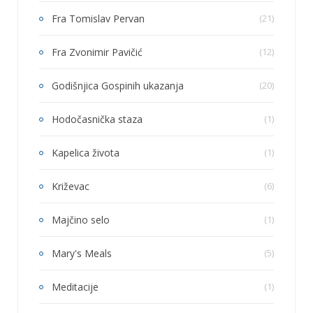
Fra Tomislav Pervan
(21)
Fra Zvonimir Pavičić
(12)
Godišnjica Gospinih ukazanja
(20)
Hodočasnička staza
(1)
Kapelica života
(1)
Križevac
(6)
Majčino selo
(1)
Mary's Meals
(5)
Meditacije
(1)