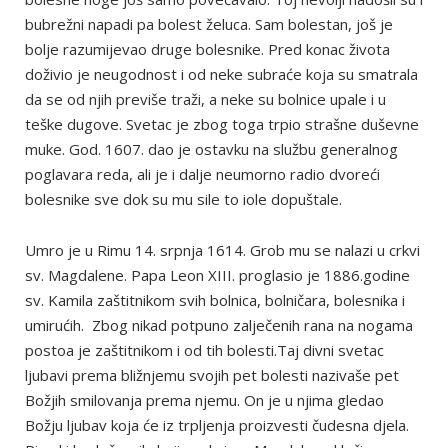
bubrežni napadi pa bolest želuca. Sam bolestan, još je
bolje razumijevao druge bolesnike. Pred konac života
doživio je neugodnost i od neke subraće koja su smatrala
da se od njih previše traži, a neke su bolnice upale i u
teške dugove. Svetac je zbog toga trpio strašne duševne
muke. God. 1607. dao je ostavku na službu generalnog
poglavara reda, ali je i dalje neumorno radio dvoreći
bolesnike sve dok su mu sile to iole dopuštale.
Umro je u Rimu 14. srpnja 1614. Grob mu se nalazi u crkvi
sv. Magdalene. Papa Leon XIII. proglasio je 1886.godine
sv. Kamila zaštitnikom svih bolnica, bolničara, bolesnika i
umirućih. Zbog nikad potpuno zalječenih rana na nogama
postoa je zaštitnikom i od tih bolesti.Taj divni svetac
ljubavi prema bližnjemu svojih pet bolesti nazivaše pet
Božjih smilovanja prema njemu. On je u njima gledao
Božju ljubav koja će iz trpljenja proizvesti čudesna djela.