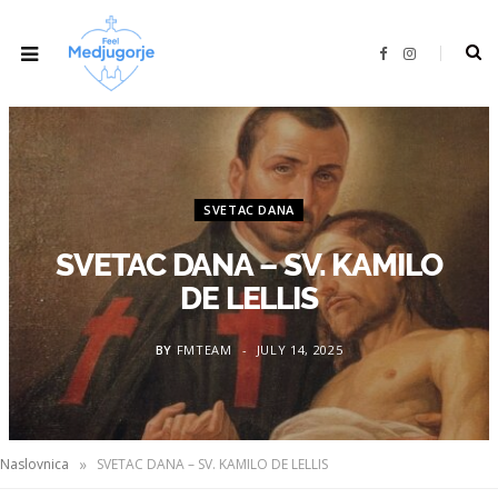
F
I
a
n
c
s
e
t
b
a
o
g
o
r
k
a
m
SVETAC DANA
SVETAC DANA – SV. KAMILO
DE LELLIS
BY
FMTEAM
JULY 14, 2025
»
Naslovnica
SVETAC DANA – SV. KAMILO DE LELLIS