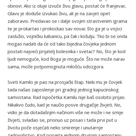
obnovi. Ako iz oluje izvuče živu glavu, postat će franjevac.
Glavu je doduše izvukao živu, ali je na zavjet opet
zaboravio. Predavao se i dalje svojim strastvenim igrama
te je prokartao i prokockao sav novac što ga je u vojsci
zaslužio, vojničku kabanicu, pa čak i košulju. Tko bi se onda
mogao nadati da će od tako bijedna čovjeka jednom
postati najveći prijatelj bolesnika i svetac? No, što je kod
ljudi nemoguće, kod Boga je moguće. Što ne može narav
sama, može potpomognuta milošću odozgora.
Sveti Kamilo je pao na prosjački štap. Neki mu je čovjek
tada našao zaposlenje pri gradnji jednog kapucinskog
samostana. Rad ispočetka Kamilu nije baš osobito prijao.
Nikakvo čudo, kad je naučio posve drugačije živjeti. No,
vidio je da dotadašnjim načinom više ne može i ne smije
živjeti, svladao se, prionuo uz posao i tada prvi put u
životu poče osjećati neko smirenje i unutarnje
zadovoljstvo. Kod posjeta jednom drugom samostanu