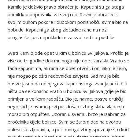
Kamilo je doživio pravo obraćenje. Kapucini su ga stoga
primili kao pripravnika za svoj red. Revni je obraćenik
svojim duhom pokore i dubokom poniznošću svima bio na
pobudu. Kapucini ga zbog zloćudne rane na nozi
proglasiše ipak neprikladnim za svoj red i otpustiše.
Sveti Kamilo ode opet u Rim u bolnicu Sv. Jakova. Prošlo je
više od tri godine dok mu noga nije opet zarasla. Vratio se
tada kapucinima, ali rana se opet otvori, i on, iako je želio,
nije mogao položiti redovničke zavjete. Sad mu je bilo
posve jasno da od njegova kapucinskoga zvanja neće biti
ništa pa se konačno vratio u bolnicu Sv. Jakova gdje je bio
primljen s velikom radošću. Bio je, naime, posve drukčiji
nego kad je ovamo prvi put došao i zbog slaba vladanja
morao biti otpušten. Uzoran u svemu, brzo je izabran za
pročelnika cijele bolnice. Svim se žarom dao na dvorbu
bolesnika s ljubavlju, trpeći mnogo zbog spoznaje što kod