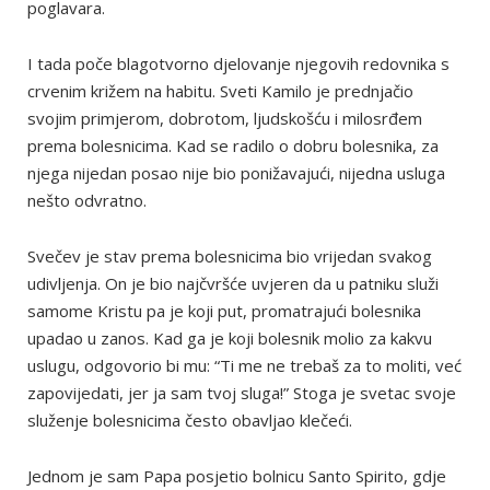
poglavara.
I tada poče blagotvorno djelovanje njegovih redovnika s
crvenim križem na habitu. Sveti Kamilo je prednjačio
svojim primjerom, dobrotom, ljudskošću i milosrđem
prema bolesnicima. Kad se radilo o dobru bolesnika, za
njega nijedan posao nije bio ponižavajući, nijedna usluga
nešto odvratno.
Svečev je stav prema bolesnicima bio vrijedan svakog
udivljenja. On je bio najčvršće uvjeren da u patniku služi
samome Kristu pa je koji put, promatrajući bolesnika
upadao u zanos. Kad ga je koji bolesnik molio za kakvu
uslugu, odgovorio bi mu: “Ti me ne trebaš za to moliti, već
zapovijedati, jer ja sam tvoj sluga!” Stoga je svetac svoje
služenje bolesnicima često obavljao klečeći.
Jednom je sam Papa posjetio bolnicu Santo Spirito, gdje