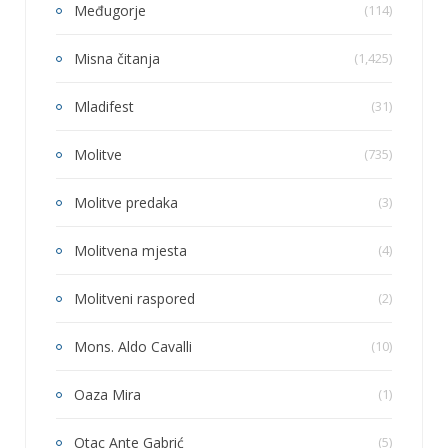
Međugorje
(114)
Misna čitanja
(1,425)
Mladifest
(31)
Molitve
(735)
Molitve predaka
(3)
Molitvena mjesta
(4)
Molitveni raspored
(2)
Mons. Aldo Cavalli
(10)
Oaza Mira
(1)
Otac Ante Gabrić
(5)