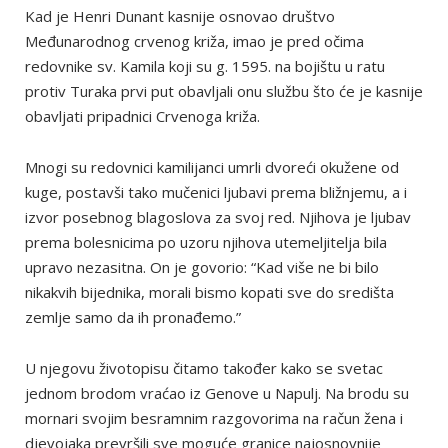
Kad je Henri Dunant kasnije osnovao društvo
Međunarodnog crvenog križa, imao je pred očima
redovnike sv. Kamila koji su g. 1595. na bojištu u ratu
protiv Turaka prvi put obavljali onu službu što će je kasnije
obavljati pripadnici Crvenoga križa.
Mnogi su redovnici kamilijanci umrli dvoreći okužene od
kuge, postavši tako mučenici ljubavi prema bližnjemu, a i
izvor posebnog blagoslova za svoj red. Njihova je ljubav
prema bolesnicima po uzoru njihova utemeljitelja bila
upravo nezasitna. On je govorio: “Kad više ne bi bilo
nikakvih bijednika, morali bismo kopati sve do središta
zemlje samo da ih pronađemo.”
U njegovu životopisu čitamo također kako se svetac
jednom brodom vraćao iz Genove u Napulj. Na brodu su
mornari svojim besramnim razgovorima na račun žena i
djevojaka prevršili sve moguće granice najosnovnije