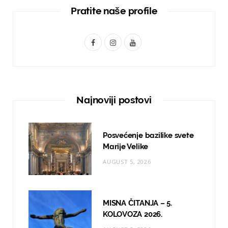
Pratite naše profile
F
I
Y
a
n
o
c
s
u
e
t
T
Najnoviji postovi
b
a
u
o
g
b
Posvećenje bazilike svete
o
r
e
Marije Velike
AUGUST 5, 2026
k
a
m
MISNA ČITANJA – 5.
KOLOVOZA 2026.