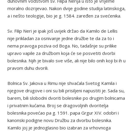
duhovnim vodstvom sv. Filipa Nerija u isto je vrijeme
moralno dozrijevao. Nakon dvije godine studija latinskoga,
a i nešto teologije, bio je g. 1584. zaređen za svećenika.
Sv. Filip Neri je ipak još uvijek držao da Kamilo de Lellis
nije prikladan za osnivanje jedne družbe te da za to i
nema pravoga poziva od Boga. No, tadašnje su prilike
upravo vapile za družbom koja će se posvetiti dvorbi
bolesnika. Njih je bivalo sve više, ali nije bilo onih koji bi ih u
pravom duhu dvorili.
Bolnica Sv. Jakova u Rimu nije shvaćala Svetog Kamila i
njegove drugove i oni su bili prisiljeni napustiti je. Sada su,
barem, bili slobodni dvoriti bolesnike po drugim bolnicama
i privatnim kućama. Broj se dragovoljnih dvoritelja
bolesnika povećao pa g. 1591. papa Grgur XIV. odobri i
kanonski podigne novu Družbu za dvorbu bolesnika.
Kamilo joj je jednoglasno bio izabran za vrhovnoga