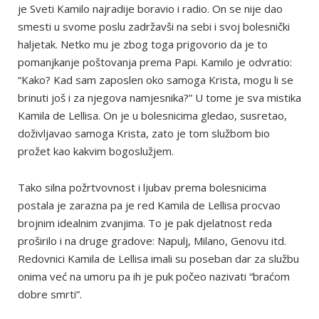
je Sveti Kamilo najradije boravio i radio. On se nije dao
smesti u svome poslu zadržavši na sebi i svoj bolesnički
haljetak. Netko mu je zbog toga prigovorio da je to
pomanjkanje poštovanja prema Papi. Kamilo je odvratio:
“Kako? Kad sam zaposlen oko samoga Krista, mogu li se
brinuti još i za njegova namjesnika?” U tome je sva mistika
Kamila de Lellisa. On je u bolesnicima gledao, susretao,
doživljavao samoga Krista, zato je tom službom bio
prožet kao kakvim bogoslužjem.
Tako silna požrtvovnost i ljubav prema bolesnicima
postala je zarazna pa je red Kamila de Lellisa procvao
brojnim idealnim zvanjima. To je pak djelatnost reda
proširilo i na druge gradove: Napulj, Milano, Genovu itd.
Redovnici Kamila de Lellisa imali su poseban dar za službu
onima već na umoru pa ih je puk počeo nazivati “braćom
dobre smrti”.