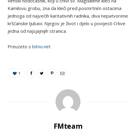
Rimski hodočasnik, koji u crkvi sv. Magdalene kleči na
Kamilovu grobu, zna da kleči pred posmrtnim ostacima
jednoga od najvećih karitativnih radnika, diva nepatvorene
kršćanske ljubavi. Njegov je život i djelo u povijesti Crkve
jedna od najsjajnijih stranica.
Preuzeto s
bitno.net
1
FMteam