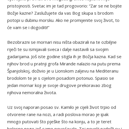
pristojnosti. Svetac im je tad progovorio: “Zar se ne bojite
Božje kazne? Zaslužujete da vas Bog skupa s brodom
potopi u dubinu morsku. Ako ne promijenite svoj život, to
će vam se i dogoditi!”
Bezobrazni se mornari nisu ništa obazirali na te ozbiljne
riječi te su ismijavali sveca i dalje nastavili sa svojim
gadarijama. Još iste godine stigla ih je Božja kazna. Kad se
njihov brod u pratnji grofa Mirande nalazio na putu prema
Španjolskoj, doživio je u Lionskom zaljevu na Mediteranu
brodolom te je s cijelom posadom potonuo. Spasio se
jedan mornar koji je svoje drugove prekoravao zbog
njihova nemoralna života.
Uz svoj naporan posao sv. Kamilo je cijeli život trpio od
otvorene rane na nozi, a radi poslova morao je ipak
mnogo putovati što pješke što na konju, a to je teret
bolesne noge još samo povećavalo. Toj nevolji nadošli su i