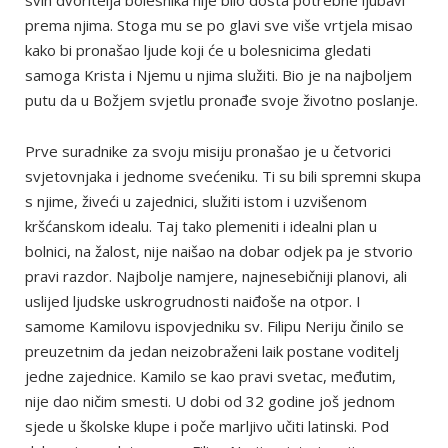
svih dvoritelja bolesnika nije bilo dosta potrebne ljubavi
prema njima. Stoga mu se po glavi sve više vrtjela misao
kako bi pronašao ljude koji će u bolesnicima gledati
samoga Krista i Njemu u njima služiti. Bio je na najboljem
putu da u Božjem svjetlu pronađe svoje životno poslanje.
Prve suradnike za svoju misiju pronašao je u četvorici
svjetovnjaka i jednome svećeniku. Ti su bili spremni skupa
s njime, živeći u zajednici, služiti istom i uzvišenom
kršćanskom idealu. Taj tako plemeniti i idealni plan u
bolnici, na žalost, nije naišao na dobar odjek pa je stvorio
pravi razdor. Najbolje namjere, najnesebičniji planovi, ali
uslijed ljudske uskrogrudnosti naiđoše na otpor. I
samome Kamilovu ispovjedniku sv. Filipu Neriju činilo se
preuzetnim da jedan neizobraženi laik postane voditelj
jedne zajednice. Kamilo se kao pravi svetac, međutim,
nije dao ničim smesti. U dobi od 32 godine još jednom
sjede u školske klupe i poče marljivo učiti latinski. Pod