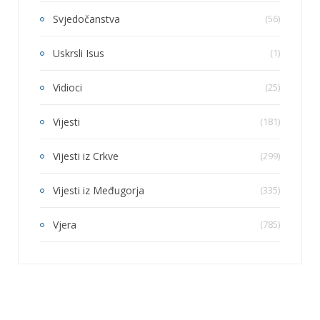
Svjedočanstva
(56)
Uskrsli Isus
(1)
Vidioci
(25)
Vijesti
(181)
Vijesti iz Crkve
(299)
Vijesti iz Međugorja
(335)
Vjera
(785)