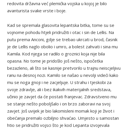
redovita državna već plemićka vojska u kojoj je bilo
avanturista svake vrste i boje.
Kad se spremala glasovita lepantska bitka, tome su se
vojnome pohodu htjeli pridružiti i otac i sin de Lellis. Na
putu prema Anconi, gdje se trebao ukrcati u brod, časnik
je de Lellis naglo obolio i umro, a bolest zahvati i sina mu
Kamila. Kod njega se radilo o groznici koja nije bila
opasna. No tome je pridošlo još nešto, ispočetka
bezazleno, ali što se kasnije pretvorilo u trajnu neiscjeljivu
ranu na desnoj nozi. Kamilo se našao u nevolji videći kako
mu se noga gnoji i ne zacjeljuje. U strahu i tjeskobi za
svoje zdravlje, ali i bez ikakvih materijalnih sredstava,
učinio je zavjet da će postati franjevac. Zdravstveno mu
se stanje nešto poboljšalo i on brzo zaboravi na svoj
zavjet. Još uvijek je bio lakomisleni momak koji je život i
obećanja premalo ozbiljno shvaćao. Umjesto u samostan
htio se pridružiti vojsci što je kod Lepanta izvojevala