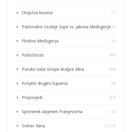
Otajstva krunice
(1)
Pastoralno osoblje župe sv. Jakova Međugorje
(1)
Plodovi Međugorja
(3)
Pobožnosti
(69)
Poruke naše Gospe Kraljice Mira
(64)
Posjete drugim župama
(4)
Propovjedi
(57)
Spomenik ubijenim Franjevcima
(2)
Svetac dana
(1,213)