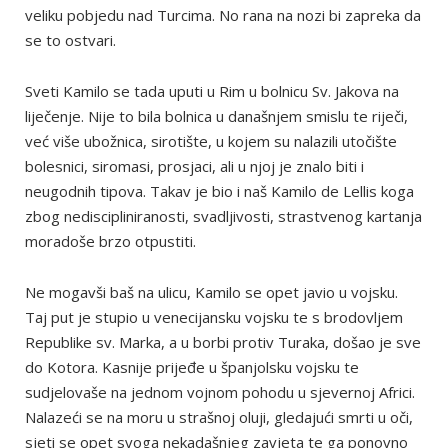
veliku pobjedu nad Turcima. No rana na nozi bi zapreka da
se to ostvari.
Sveti Kamilo se tada uputi u Rim u bolnicu Sv. Jakova na
liječenje. Nije to bila bolnica u današnjem smislu te riječi,
već više ubožnica, sirotište, u kojem su nalazili utočište
bolesnici, siromasi, prosjaci, ali u njoj je znalo biti i
neugodnih tipova. Takav je bio i naš Kamilo de Lellis koga
zbog nediscipliniranosti, svadljivosti, strastvenog kartanja
moradoše brzo otpustiti.
Ne mogavši baš na ulicu, Kamilo se opet javio u vojsku.
Taj put je stupio u venecijansku vojsku te s brodovljem
Republike sv. Marka, a u borbi protiv Turaka, došao je sve
do Kotora. Kasnije prijeđe u španjolsku vojsku te
sudjelovaše na jednom vojnom pohodu u sjevernoj Africi.
Nalazeći se na moru u strašnoj oluji, gledajući smrti u oči,
sjeti se opet svoga nekadašnjeg zavjeta te ga ponovno