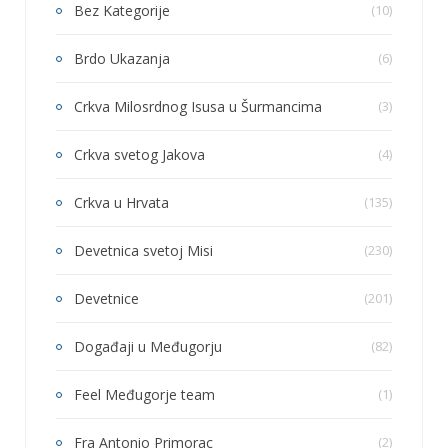
Bez Kategorije
(10)
Brdo Ukazanja
(6)
Crkva Milosrdnog Isusa u Šurmancima
(3)
Crkva svetog Jakova
(4)
Crkva u Hrvata
(135)
Devetnica svetoj Misi
(230)
Devetnice
(201)
Događaji u Međugorju
(82)
Feel Međugorje team
(1)
Fra Antonio Primorac
(2)