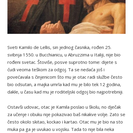
Sveti Kamilo de Lellis, sin jednog časnika, rođen 25.
svibnja 1550. u Bucchianicu, u Abruzzima u Italiji, nije bio
rođeni svetac. Štoviše, posve suprotno tome: dijete s
ćudi veoma teškom za odgoj. Ta se nedaća još i
povećavala s činjenicom što mu je otac radi službe često
bio odsutan, a majka umrla kad mu je bilo tek 12 godina,
dakle, u času kad mu je roditeljski odgoj bio najpotrebniji.
Ostavši udovac, otac je Kamila poslao u školu, no dječak
za učenje i obuku nije pokazivao baš nikakve volje. Zato se
često okolo skitao, kockao i kartao. Otac mu je bio na sto
muka pa ga je uvukao u vojsku. Tada to nije bila neka