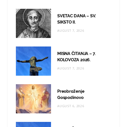
b
a
u
o
g
b
SVETAC DANA – SV.
o
r
e
SIKSTO II.
AUGUST 7, 2026
k
a
m
MISNA ČITANJA – 7.
KOLOVOZA 2026.
AUGUST 7, 2026
Preobraženje
Gospodinovo
AUGUST 6, 2026