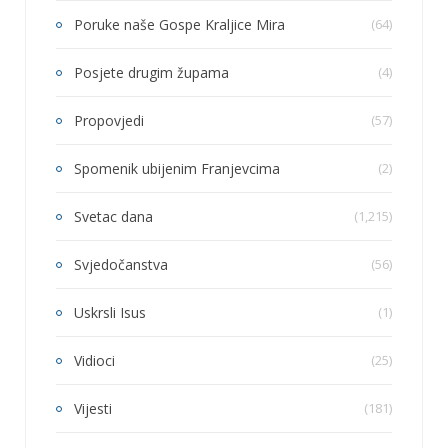
Poruke naše Gospe Kraljice Mira
(64)
Posjete drugim župama
(4)
Propovjedi
(57)
Spomenik ubijenim Franjevcima
(2)
Svetac dana
(1,215)
Svjedočanstva
(56)
Uskrsli Isus
(1)
Vidioci
(25)
Vijesti
(181)