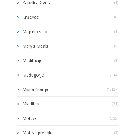
Kapelica života
(1)
Križevac
(6)
Majčino selo
(1)
Mary's Meals
(5)
Meditacije
(1)
Međugorje
(114)
Misna čitanja
(1,427)
Mladifest
(31)
Molitve
(735)
Molitve predaka
(3)