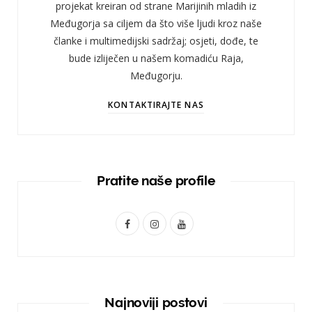
projekat kreiran od strane Marijinih mladih iz
Međugorja sa ciljem da što više ljudi kroz naše
članke i multimedijski sadržaj; osjeti, dođe, te
bude izliječen u našem komadiću Raja,
Međugorju.
KONTAKTIRAJTE NAS
Pratite naše profile
F
I
Y
a
n
o
c
s
u
e
t
T
Najnoviji postovi