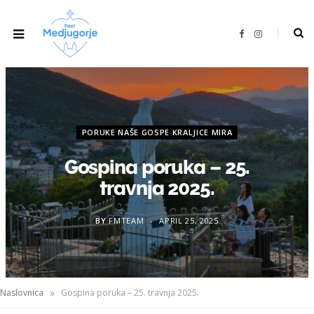
F
I
a
n
c
s
e
t
b
a
o
g
o
r
k
a
m
PORUKE NAŠE GOSPE KRALJICE MIRA
Gospina poruka – 25.
travnja 2025.
BY
FMTEAM
APRIL 25, 2025
»
Naslovnica
Gospina poruka – 25. travnja 2025.