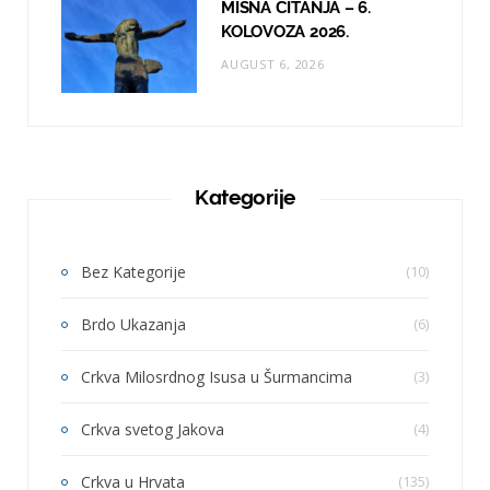
MISNA ČITANJA – 6.
KOLOVOZA 2026.
AUGUST 6, 2026
Kategorije
Bez Kategorije
(10)
Brdo Ukazanja
(6)
Crkva Milosrdnog Isusa u Šurmancima
(3)
Crkva svetog Jakova
(4)
Crkva u Hrvata
(135)