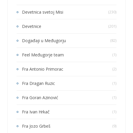
Devetnica svetoj Misi
(230)
Devetnice
(201)
Događaji u Međugorju
(82)
Feel Međugorje team
(1)
Fra Antonio Primorac
(2)
Fra Dragan Ruzic
(1)
Fra Goran Azinović
(1)
Fra Ivan Hrkač
(1)
Fra Jozo Grbeš
(9)