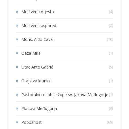
Molitvena mjesta
(4)
Molitveni raspored
(2)
Mons. Aldo Cavalli
(10)
Oaza Mira
(1)
Otac Ante Gabrić
(5)
Otajstva krunice
(1)
Pastoralno osoblje župe sv. Jakova Međugorje
(1)
Plodovi Međugorja
(3)
Pobožnosti
(69)