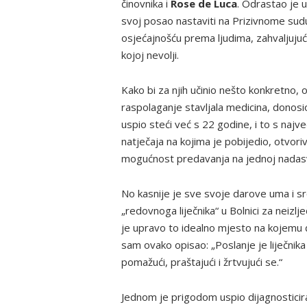
činovnika i
Rose de Luca
. Odrastao je u
svoj posao nastaviti na Prizivnome sudu.
osjećajnošću prema ljudima, zahvaljujući č
kojoj nevolji.
Kako bi za njih učinio nešto konkretno, o
raspolaganje stavljala medicina, donosio
uspio steći već s 22 godine, i to s naj
natječaja na kojima je pobijedio, otvorivš
mogućnost predavanja na jednoj nadasve 
No kasnije je sve svoje darove uma i sr
„redovnoga liječnika“ u Bolnici za neizlj
je upravo to idealno mjesto na kojemu će
sam ovako opisao: „Poslanje je liječnik
pomažući, praštajući i žrtvujući se.“
Jednom je prigodom uspio dijagnosticir