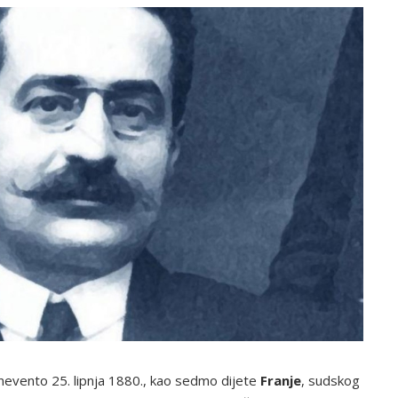
nevento 25. lipnja 1880., kao sedmo dijete
Franje
, sudskog