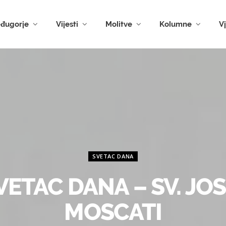
đugorje
Vijesti
Molitve
Kolumne
V
SVETAC DANA
VETAC DANA – SV. JOS
MOSCATI