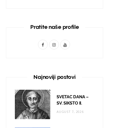
Pratite naše profile
F
I
Y
a
n
o
c
s
u
e
t
T
Najnoviji postovi
b
a
u
o
g
b
SVETAC DANA –
o
r
e
SV. SIKSTO II.
AUGUST 7, 2026
k
a
m