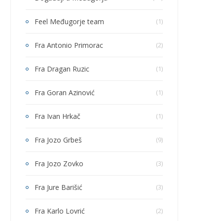
Feel Međugorje team
(1)
Fra Antonio Primorac
(2)
Fra Dragan Ruzic
(1)
Fra Goran Azinović
(1)
Fra Ivan Hrkač
(1)
Fra Jozo Grbeš
(9)
Fra Jozo Zovko
(3)
Fra Jure Barišić
(3)
Fra Karlo Lovrić
(2)