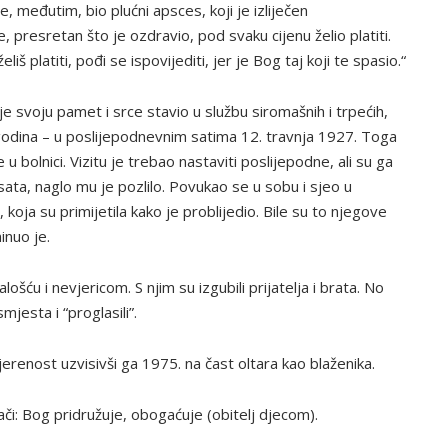
je, međutim, bio plućni apsces, koji je izliječen
presretan što je ozdravio, pod svaku cijenu želio platiti.
iš platiti, pođi se ispovijediti, jer je Bog taj koji te spasio.“
oji je svoju pamet i srce stavio u službu siromašnih i trpećih,
odina – u poslijepodnevnim satima 12. travnja 1927. Toga
u bolnici. Vizitu je trebao nastaviti poslijepodne, ali su ga
 sata, naglo mu je pozlilo. Povukao se u sobu i sjeo u
 koja su primijetila kako je problijedio. Bile su to njegove
inuo je.
alošću i nevjericom. S njim su izgubili prijatelja i brata. No
mjesta i “proglasili”.
vjerenost uzvisivši ga 1975. na čast oltara kao blaženika.
ači: Bog pridružuje, obogaćuje (obitelj djecom).