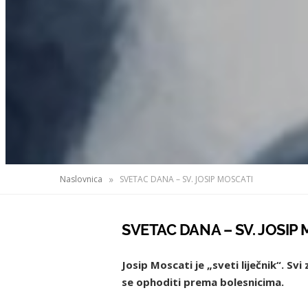
»
Naslovnica
SVETAC DANA – SV. JOSIP MOSCATI
SVETAC DANA – SV. JOSIP
Josip Moscati je „sveti liječnik“. S
se ophoditi prema bolesnicima.