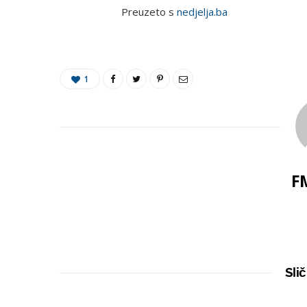
Preuzeto s
nedjelja.ba
1
F
Slič