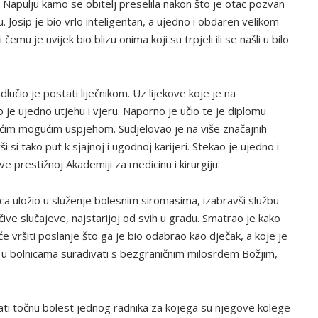
 Napulju kamo se obitelj preselila nakon što je otac pozvan
 Josip je bio vrlo inteligentan, a ujedno i obdaren velikom
emu je uvijek bio blizu onima koji su trpjeli ili se našli u bilo
dlučio je postati liječnikom. Uz lijekove koje je na
 je ujedno utjehu i vjeru. Naporno je učio te je diplomu
većim mogućim uspjehom. Sudjelovao je na više značajnih
i si tako put k sjajnoj i ugodnoj karijeri. Stekao je ujedno i
prestižnoj Akademiji za medicinu i kirurgiju.
ca uložio u služenje bolesnim siromasima, izabravši službu
ečive slučajeve, najstarijoj od svih u gradu. Smatrao je kako
 vršiti poslanje što ga je bio odabrao kao dječak, a koje je
a u bolnicama surađivati s bezgraničnim milosrđem Božjim,
ati točnu bolest jednog radnika za kojega su njegove kolege