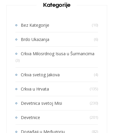
Kategorije
Bez Kategorije
(10)
Brdo Ukazanja
(6)
Crkva Milosrdnog Isusa u Šurmancima
(3)
Crkva svetog Jakova
(4)
Crkva u Hrvata
(135)
Devetnica svetoj Misi
(230)
Devetnice
(201)
Događaji u Međugorju
(82)