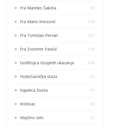
Fra Marinko Šakota
(3)
Fra Mario Knezović
(12)
Fra Tomislav Pervan
(21)
Fra Zvonimir Pavičić
(12)
Godišnjica Gospinih ukazanja
(20)
Hodočasnička staza
(1)
Kapelica života
(1)
Križevac
(6)
Majčino selo
(1)