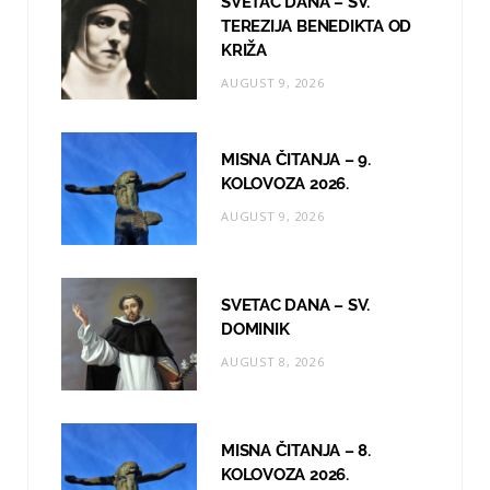
SVETAC DANA – SV.
TEREZIJA BENEDIKTA OD
o
r
e
KRIŽA
k
a
AUGUST 9, 2026
m
MISNA ČITANJA – 9.
KOLOVOZA 2026.
AUGUST 9, 2026
SVETAC DANA – SV.
DOMINIK
AUGUST 8, 2026
MISNA ČITANJA – 8.
KOLOVOZA 2026.