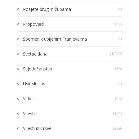
Posjete drugim župama
(4)
Propovjedi
(57)
Spomenik ubijenim Franjevcima
(2)
Svetac dana
(1,217)
Svjedočanstva
(56)
Uskrsli Isus
(1)
Vidioci
(25)
Vijesti
(181)
Vijesti iz Crkve
(299)