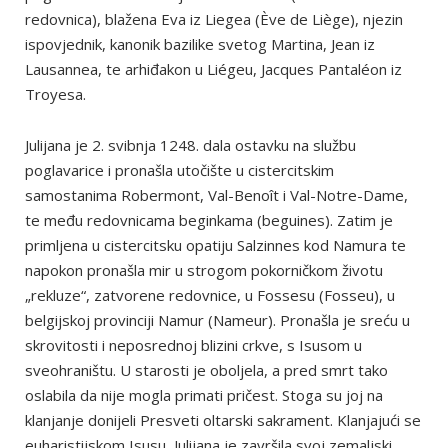
redovnica), blažena Eva iz Liegea (Ève de Liège), njezin
ispovjednik, kanonik bazilike svetog Martina, Jean iz
Lausannea, te arhiđakon u Liégeu, Jacques Pantaléon iz
Troyesa.
Julijana je 2. svibnja 1248. dala ostavku na službu
poglavarice i pronašla utočište u cistercitskim
samostanima Robermont, Val-Benoît i Val-Notre-Dame,
te među redovnicama beginkama (beguines). Zatim je
primljena u cistercitsku opatiju Salzinnes kod Namura te
napokon pronašla mir u strogom pokorničkom životu
„rekluze“, zatvorene redovnice, u Fossesu (Fosseu), u
belgijskoj provinciji Namur (Nameur). Pronašla je sreću u
skrovitosti i neposrednoj blizini crkve, s Isusom u
sveohraništu. U starosti je oboljela, a pred smrt tako
oslabila da nije mogla primati pričest. Stoga su joj na
klanjanje donijeli Presveti oltarski sakrament. Klanjajući se
euharistijskom Isusu, Julijana je završila svoj zemaljski