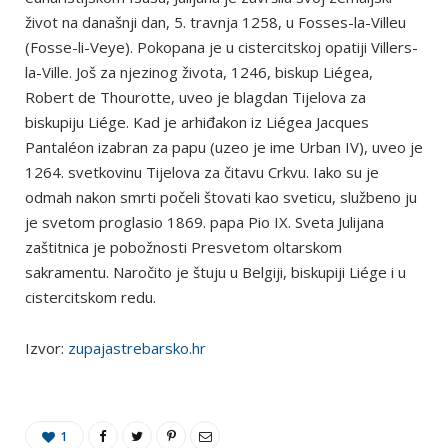
život na današnji dan, 5. travnja 1258, u Fosses-la-Villeu
(Fosse-li-Veye). Pokopana je u cistercitskoj opatiji Villers-
la-Ville. Još za njezinog života, 1246, biskup Liégea,
Robert de Thourotte, uveo je blagdan Tijelova za
biskupiju Liége. Kad je arhiđakon iz Liégea Jacques
Pantaléon izabran za papu (uzeo je ime Urban IV), uveo je
1264. svetkovinu Tijelova za čitavu Crkvu. Iako su je
odmah nakon smrti počeli štovati kao sveticu, službeno ju
je svetom proglasio 1869. papa Pio IX. Sveta Julijana
zaštitnica je pobožnosti Presvetom oltarskom
sakramentu. Naročito je štuju u Belgiji, biskupiji Liége i u
cistercitskom redu.
Izvor:
zupajastrebarsko.hr
1