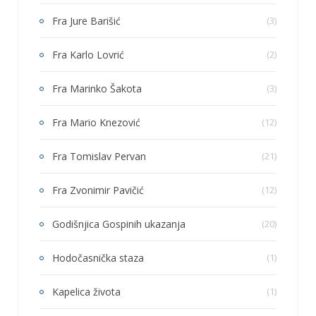
Fra Jure Barišić
(3)
Fra Karlo Lovrić
(2)
Fra Marinko Šakota
(3)
Fra Mario Knezović
(12)
Fra Tomislav Pervan
(21)
Fra Zvonimir Pavičić
(12)
Godišnjica Gospinih ukazanja
(20)
Hodočasnička staza
(1)
Kapelica života
(1)