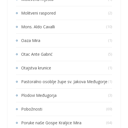
Molitveni raspored
(2)
Mons. Aldo Cavalli
(10)
Oaza Mira
(1)
Otac Ante Gabrić
(5)
Otajstva krunice
(1)
Pastoralno osoblje župe sv. Jakova Međugorje
(1)
Plodovi Međugorja
(3)
Pobožnosti
(69)
Poruke naše Gospe Kraljice Mira
(64)