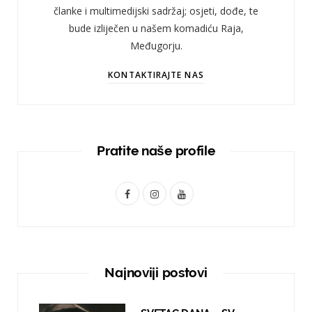
članke i multimedijski sadržaj; osjeti, dođe, te
bude izliječen u našem komadiću Raja,
Međugorju.
KONTAKTIRAJTE NAS
Pratite naše profile
F
I
Y
a
n
o
c
s
u
e
t
T
Najnoviji postovi
b
a
u
o
g
b