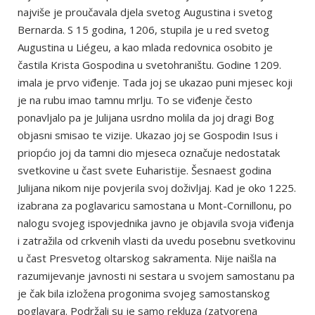
najviše je proučavala djela svetog Augustina i svetog
Bernarda. S 15 godina, 1206, stupila je u red svetog
Augustina u Liégeu, a kao mlada redovnica osobito je
častila Krista Gospodina u svetohraništu. Godine 1209.
imala je prvo viđenje. Tada joj se ukazao puni mjesec koji
je na rubu imao tamnu mrlju. To se viđenje često
ponavljalo pa je Julijana usrdno molila da joj dragi Bog
objasni smisao te vizije. Ukazao joj se Gospodin Isus i
priopćio joj da tamni dio mjeseca označuje nedostatak
svetkovine u čast svete Euharistije. Šesnaest godina
Julijana nikom nije povjerila svoj doživljaj. Kad je oko 1225.
izabrana za poglavaricu samostana u Mont-Cornillonu, po
nalogu svojeg ispovjednika javno je objavila svoja viđenja
i zatražila od crkvenih vlasti da uvedu posebnu svetkovinu
u čast Presvetog oltarskog sakramenta. Nije naišla na
razumijevanje javnosti ni sestara u svojem samostanu pa
je čak bila izložena progonima svojeg samostanskog
poglavara. Podržali su je samo rekluza (zatvorena