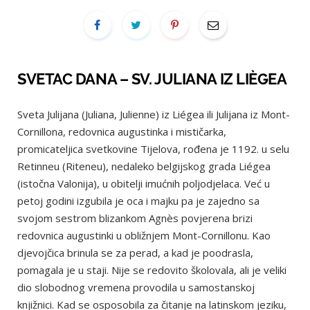
SVETAC DANA – SV. JULIANA IZ LIÈGEA
Sveta Julijana (Juliana, Julienne) iz Liégea ili Julijana iz Mont-
Cornillona, redovnica augustinka i mističarka,
promicateljica svetkovine Tijelova, rođena je 1192. u selu
Retinneu (Riteneu), nedaleko belgijskog grada Liégea
(istočna Valonija), u obitelji imućnih poljodjelaca. Već u
petoj godini izgubila je oca i majku pa je zajedno sa
svojom sestrom blizankom Agnès povjerena brizi
redovnica augustinki u obližnjem Mont-Cornillonu. Kao
djevojčica brinula se za perad, a kad je poodrasla,
pomagala je u staji. Nije se redovito školovala, ali je veliki
dio slobodnog vremena provodila u samostanskoj
knjižnici. Kad se osposobila za čitanje na latinskom jeziku,