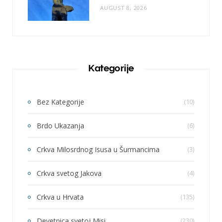
AUGUST 8, 2026
Kategorije
Bez Kategorije
(10)
Brdo Ukazanja
(6)
Crkva Milosrdnog Isusa u Šurmancima
(3)
Crkva svetog Jakova
(4)
Crkva u Hrvata
(135)
Devetnica svetoj Misi
(230)