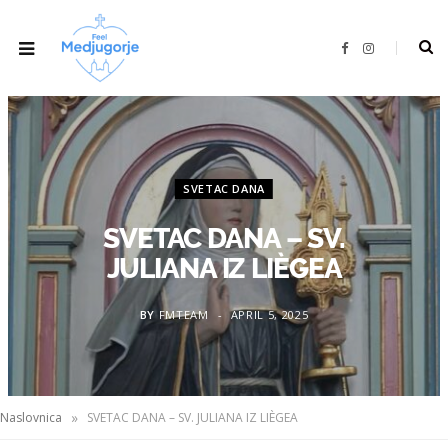
F
I
a
n
c
s
e
t
b
a
o
g
o
r
k
a
m
SVETAC DANA
SVETAC DANA – SV.
JULIANA IZ LIÈGEA
BY
FMTEAM
APRIL 5, 2025
»
Naslovnica
SVETAC DANA – SV. JULIANA IZ LIÈGEA