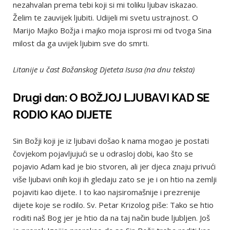
nezahvalan prema tebi koji si mi toliku ljubav iskazao.
Želim te zauvijek ljubiti. Udijeli mi svetu ustrajnost. O
Marijo Majko Božja i majko moja isprosi mi od tvoga Sina
milost da ga uvijek ljubim sve do smrti.
Litanije u čast Božanskog Djeteta Isusa (na dnu teksta)
Drugi dan: O BOŽJOJ LJUBAVI KAD SE
RODIO KAO DIJETE
Sin Božji koji je iz ljubavi došao k nama mogao je postati
čovjekom pojavljujući se u odrasloj dobi, kao što se
pojavio Adam kad je bio stvoren, ali jer djeca znaju privući
više ljubavi onih koji ih gledaju zato se je i on htio na zemlji
pojaviti kao dijete. I to kao najsiromašnije i prezrenije
dijete koje se rodilo. Sv. Petar Krizolog piše: Tako se htio
roditi naš Bog jer je htio da na taj način bude ljubljen. Još