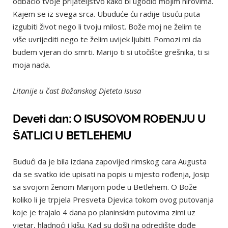
odbacio tvoje prijateljstvo kako bi ugodio mojim hirovima.
Kajem se iz svega srca. Ubuduće ću radije tisuću puta
izgubiti život nego li tvoju milost. Bože moj ne želim te
više uvrijediti nego te želim uvijek ljubiti. Pomozi mi da
budem vjeran do smrti. Marijo ti si utočište grešnika, ti si
moja nada.
Litanije u čast Božanskog Djeteta Isusa
Deveti dan: O ISUSOVOM ROĐENJU U
ŠATLICI U BETLEHEMU
Budući da je bila izdana zapovijed rimskog cara Augusta
da se svatko ide upisati na popis u mjesto rođenja, Josip
sa svojom ženom Marijom pođe u Betlehem. O Bože
koliko li je trpjela Presveta Djevica tokom ovog putovanja
koje je trajalo 4 dana po planinskim putovima zimi uz
vjetar, hladnoći i kišu. Kad su došli na odredište dođe