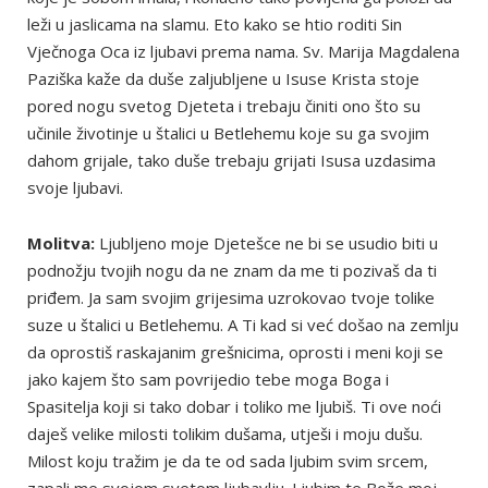
leži u jaslicama na slamu. Eto kako se htio roditi Sin
Vječnoga Oca iz ljubavi prema nama. Sv. Marija Magdalena
Paziška kaže da duše zaljubljene u Isuse Krista stoje
pored nogu svetog Djeteta i trebaju činiti ono što su
učinile životinje u štalici u Betlehemu koje su ga svojim
dahom grijale, tako duše trebaju grijati Isusa uzdasima
svoje ljubavi.
Molitva:
Ljubljeno moje Djetešce ne bi se usudio biti u
podnožju tvojih nogu da ne znam da me ti pozivaš da ti
priđem. Ja sam svojim grijesima uzrokovao tvoje tolike
suze u štalici u Betlehemu. A Ti kad si već došao na zemlju
da oprostiš raskajanim grešnicima, oprosti i meni koji se
jako kajem što sam povrijedio tebe moga Boga i
Spasitelja koji si tako dobar i toliko me ljubiš. Ti ove noći
daješ velike milosti tolikim dušama, utješi i moju dušu.
Milost koju tražim je da te od sada ljubim svim srcem,