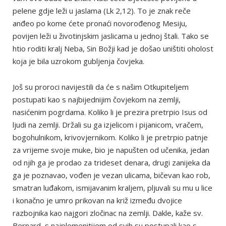
pelene gdje leži u jaslama (Lk 2,12). To je znak reče
anđeo po kome ćete pronaći novorođenog Mesiju,
povijen leži u životinjskim jaslicama u jednoj štali. Tako se
htio roditi kralj Neba, Sin Božji kad je došao uništiti oholost
koja je bila uzrokom gubljenja čovjeka.
Još su proroci navijestili da će s našim Otkupiteljem
postupati kao s najbijednijim čovjekom na zemlji,
nasićenim pogrdama. Koliko li je prezira pretrpio Isus od
ljudi na zemlji. Držali su ga izjelicom i pijanicom, vračem,
bogohulnikom, krivovjernikom. Koliko li je pretrpio patnje
za vrijeme svoje muke, bio je napušten od učenika, jedan
od njih ga je prodao za trideset denara, drugi zanijeka da
ga je poznavao, vođen je vezan ulicama, bičevan kao rob,
smatran luđakom, ismijavanim kraljem, pljuvali su mu u lice
i konačno je umro prikovan na križ između dvojice
razbojnika kao najgori zločinac na zemlji. Dakle, kaže sv.
Bernard, s najplemenitijem od svih su postupali kao s