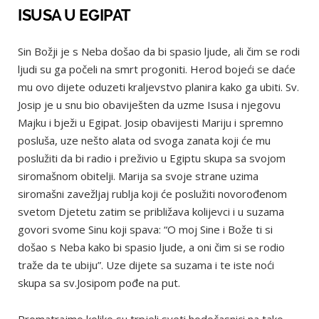
ISUSA U EGIPAT
Sin Božji je s Neba došao da bi spasio ljude, ali čim se rodi
ljudi su ga počeli na smrt progoniti. Herod bojeći se daće
mu ovo dijete oduzeti kraljevstvo planira kako ga ubiti. Sv.
Josip je u snu bio obaviješten da uzme Isusa i njegovu
Majku i bježi u Egipat. Josip obavijesti Mariju i spremno
posluša, uze nešto alata od svoga zanata koji će mu
poslužiti da bi radio i preživio u Egiptu skupa sa svojom
siromašnom obitelji. Marija sa svoje strane uzima
siromašni zavežljaj rublja koji će poslužiti novorođenom
svetom Djetetu zatim se približava kolijevci i u suzama
govori svome Sinu koji spava: “O moj Sine i Bože ti si
došao s Neba kako bi spasio ljude, a oni čim si se rodio
traže da te ubiju”. Uze dijete sa suzama i te iste noći
skupa sa sv.Josipom pođe na put.