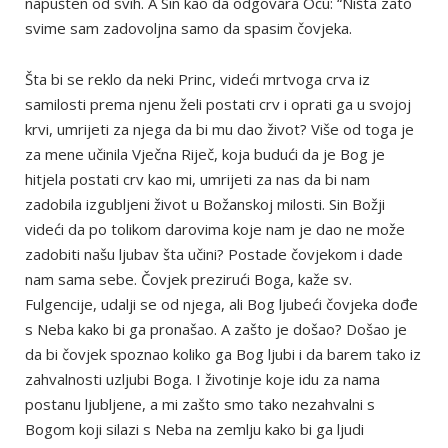
napušten od svih. A Sin kao da odgovara Ocu: “Ništa zato
svime sam zadovoljna samo da spasim čovjeka.
Šta bi se reklo da neki Princ, videći mrtvoga crva iz
samilosti prema njenu želi postati crv i oprati ga u svojoj
krvi, umrijeti za njega da bi mu dao život? Više od toga je
za mene učinila Vječna Riječ, koja budući da je Bog je
hitjela postati crv kao mi, umrijeti za nas da bi nam
zadobila izgubljeni život u Božanskoj milosti. Sin Božji
videći da po tolikom darovima koje nam je dao ne može
zadobiti našu ljubav šta učini? Postade čovjekom i dade
nam sama sebe. Čovjek prezirući Boga, kaže sv.
Fulgencije, udalji se od njega, ali Bog ljubeći čovjeka dođe
s Neba kako bi ga pronašao. A zašto je došao? Došao je
da bi čovjek spoznao koliko ga Bog ljubi i da barem tako iz
zahvalnosti uzljubi Boga. I životinje koje idu za nama
postanu ljubljene, a mi zašto smo tako nezahvalni s
Bogom koji silazi s Neba na zemlju kako bi ga ljudi