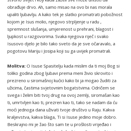
obrađuje drvo. Ah, samo misao na ovo bi nas morala
upaliti ljubavlju. A kako tek je slatko promatrati pobožnost
kojom je Isus molio, njegovo strpljenje u radu ,
spremnost slušanja, umjerenost u prehrani, blagost i
ljupkost u razgovorima. Svaka njegova riječ i svako
Isusovo djelo je bilo tako sveto da je sve očaravalo, a
pogotovu Mariju i Josipa koji su ga uvijek promatrali.
Molitva:
O Isuse Spasitelju kada mislim da ti moj Bog si
toliko godina zbog ljubavi prema meni živio skrovito i
prezreno u siromašnoj kućici kako bi ja mogao žuditi za
užicima, častima svjetovnim bogatstvima. Odričem se
svega i želim biti tvoj drug na ovoj zemlji, siromašan kao
ti, umrtvljen kao ti, prezren kao ti, tako se nadam da ću
moći jednoga dana uživati tvoje društvo u Raju. Kakva
kraljevstva, kakva blaga, Ti si Isuse jedino moje dobro.
Beskrajno mi je žao što sam te u prošlosti vrijeđao i