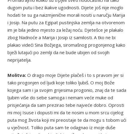
Promatrajmo koliko su trpjeli sveti hodočasnici na tako
dugom putu i bez ikakve ugodnosti. Dijete još nije moglo
hodati te su ga naizmjenične morali nositi u naručju Marija
i Josip. Na putu za Egipat pustinjska zemlja na otvorenom
im je bila jedino mjesto za ležaj noću. Djetešce je plakalo
zbog hladnoće a Marija i Josip iz samilosti. A tko ne bi
plakao videći Sina Božjega, siromašnog progonjenog kako
bježi lutajući po zemlji da ne bude ubijen od svojih
neprijatelja.
Molitva:
O drago moje Dijete plačeš i to s pravom jer si
tako progonjen od ljudi koje toliko ljubiš. O moj Bože
kojega sam i ja svojim grijesima progonio, znaj da te sada
ljubim više do sebe samoga i nemam veće muke od
prisjećanja da sam prezirao tebe najveće dobro. Oprosti
mi moj Isuse i dopusti mi da te nosim u mom srcu cijelog
puta mog života koji mi preostaje te da mogu s tobom ući
u vječnost. Toliko puta sam te odagnao iz moje duše