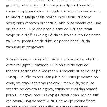
grudima zatim rukom. Uzimala je iz zdjelice komadiće
kruha natopljena vodom stavljala ih u sveta Sinova usta. U
toj kućici je Marija sašila prvi haljinicu Isusu i dijete je
nesigurnim korakom prohodalo i više puta padalo kao i sva
druga djeca. Tu je ono počelo zamuckujući izgovarati
svoje prve riječi. O kojeg li čuda na što se sveo Bog nama
za ljubav. Jedan Bog da drhti, da padne hodajući, da
zamuckujući progovara!
Sličan siromašan i umrtvljen život je provodio Isus kad se
vratio iz Egipta u Nazaret. Tu je on sve do dobi od
trideset godina radio kao radnik u radionici slušajući Josipa
i Mariju: I bijaše im poslušan (Lk 2, 51). Isus je odlazio po
vodu, otvarao i zatvarao radionicu, meo kuću, skupljao
otpatke od deveta za ogrjev, trudio se cijeli dan pomoći
Josipu u njegovu poslu. O kojeg li čuda! Jedan Bog da služi
kao radnik, Bog da mete kuću, Bog koji je jednim činom
stvorio svijet i koji kada zaželi sve može uništiti da