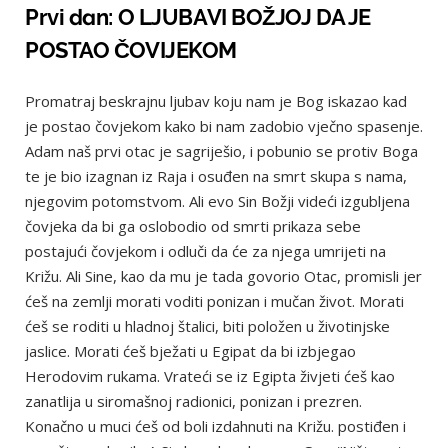
Prvi dan: O LJUBAVI BOŽJOJ DA JE
POSTAO ČOVIJEKOM
Promatraj beskrajnu ljubav koju nam je Bog iskazao kad
je postao čovjekom kako bi nam zadobio vječno spasenje.
Adam naš prvi otac je sagriješio, i pobunio se protiv Boga
te je bio izagnan iz Raja i osuđen na smrt skupa s nama,
njegovim potomstvom. Ali evo Sin Božji videći izgubljena
čovjeka da bi ga oslobodio od smrti prikaza sebe
postajući čovjekom i odluči da će za njega umrijeti na
Križu. Ali Sine, kao da mu je tada govorio Otac, promisli jer
ćeš na zemlji morati voditi ponizan i mučan život. Morati
ćeš se roditi u hladnoj štalici, biti položen u životinjske
jaslice. Morati ćeš bježati u Egipat da bi izbjegao
Herodovim rukama. Vrateći se iz Egipta živjeti ćeš kao
zanatlija u siromašnoj radionici, ponizan i prezren.
Konačno u muci ćeš od boli izdahnuti na Križu. postiđen i