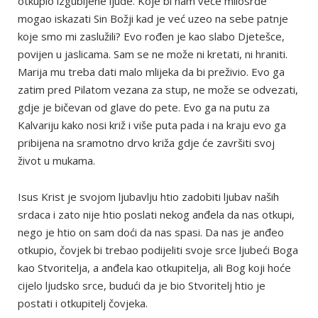
otkupio izgubljene ljude. Koje bi nam veće milosrđe
mogao iskazati Sin Božji kad je već uzeo na sebe patnje
koje smo mi zaslužili? Evo rođen je kao slabo Djetešce,
povijen u jaslicama. Sam se ne može ni kretati, ni hraniti.
Marija mu treba dati malo mlijeka da bi preživio. Evo ga
zatim pred Pilatom vezana za stup, ne može se odvezati,
gdje je bičevan od glave do pete. Evo ga na putu za
Kalvariju kako nosi križ i više puta pada i na kraju evo ga
pribijena na sramotno drvo križa gdje će završiti svoj
život u mukama.
Isus Krist je svojom ljubavlju htio zadobiti ljubav naših
srdaca i zato nije htio poslati nekog anđela da nas otkupi,
nego je htio on sam doći da nas spasi. Da nas je anđeo
otkupio, čovjek bi trebao podijeliti svoje srce ljubeći Boga
kao Stvoritelja, a anđela kao otkupitelja, ali Bog koji hoće
cijelo ljudsko srce, budući da je bio Stvoritelj htio je
postati i otkupitelj čovjeka.