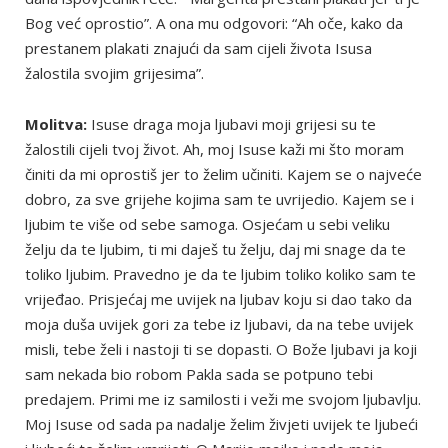
Bog već oprostio”. A ona mu odgovori: “Ah oče, kako da
prestanem plakati znajući da sam cijeli života Isusa
žalostila svojim grijesima”.
Molitva:
Isuse draga moja ljubavi moji grijesi su te
žalostili cijeli tvoj život. Ah, moj Isuse kaži mi što moram
činiti da mi oprostiš jer to želim učiniti. Kajem se o najveće
dobro, za sve grijehe kojima sam te uvrijedio. Kajem se i
ljubim te više od sebe samoga. Osjećam u sebi veliku
želju da te ljubim, ti mi daješ tu želju, daj mi snage da te
toliko ljubim. Pravedno je da te ljubim toliko koliko sam te
vrijeđao. Prisjećaj me uvijek na ljubav koju si dao tako da
moja duša uvijek gori za tebe iz ljubavi, da na tebe uvijek
misli, tebe želi i nastoji ti se dopasti. O Bože ljubavi ja koji
sam nekada bio robom Pakla sada se potpuno tebi
predajem. Primi me iz samilosti i veži me svojom ljubavlju.
Moj Isuse od sada pa nadalje želim živjeti uvijek te ljubeći