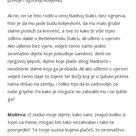
Ali ne, on se htio roditi u onoj hladnoj štalici, bez ogrijeva,
htio je da mu jasle budu kolijevkom, da mu malo grube
slame posluži za krevetić, a sve to kako bi više trpio.
Uđimo dakle u Betlehemsku štalicu, ali uđimo s vjerom.
Ako uđemo bez vjere, vidjeti ćemo samo jedno
siromašno dijete koje pobuđuje samilost, diviti se
njegovoj ljepoti, dijete koje plače zbog hladnoće i
neudobne slame koja ga probada. Ali ako uđemo s vjerom
vidjeti ćemo daje to Dijete Sin Božji koji je iz ljubavi prema
nama došao na zemlju, i toliko trpi da bi zadovoljio za
naše grijehe. Pa kako je moguće ne zahvaliti mu i ne ljubiti
ga?
Molitva:
O slatko moje dijete, kako sam, znajući koliko si
trpio za mene, mogao biti tako nezahvalan i tako te
povrijediti? Te tvoje suzice kojima plačeš, to siromaštvo