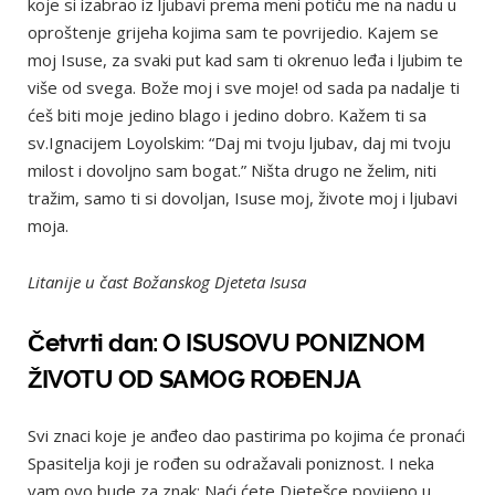
koje si izabrao iz ljubavi prema meni potiču me na nadu u
oproštenje grijeha kojima sam te povrijedio. Kajem se
moj Isuse, za svaki put kad sam ti okrenuo leđa i ljubim te
više od svega. Bože moj i sve moje! od sada pa nadalje ti
ćeš biti moje jedino blago i jedino dobro. Kažem ti sa
sv.Ignacijem Loyolskim: “Daj mi tvoju ljubav, daj mi tvoju
milost i dovoljno sam bogat.” Ništa drugo ne želim, niti
tražim, samo ti si dovoljan, Isuse moj, živote moj i ljubavi
moja.
Litanije u čast Božanskog Djeteta Isusa
Četvrti dan: O ISUSOVU PONIZNOM
ŽIVOTU OD SAMOG ROĐENJA
Svi znaci koje je anđeo dao pastirima po kojima će pronaći
Spasitelja koji je rođen su odražavali poniznost. I neka
vam ovo bude za znak: Naći ćete Djetešce povijeno u