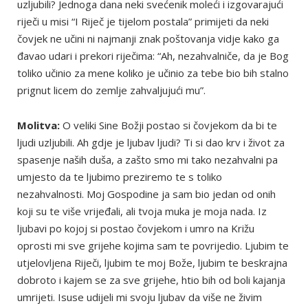
uzljubili? Jednoga dana neki svećenik moleći i izgovarajući
riječi u misi “I Riječ je tijelom postala” primijeti da neki
čovjek ne učini ni najmanji znak poštovanja vidje kako ga
đavao udari i prekori riječima: “Ah, nezahvalniče, da je Bog
toliko učinio za mene koliko je učinio za tebe bio bih stalno
prignut licem do zemlje zahvaljujući mu”.
Molitva:
O veliki Sine Božji postao si čovjekom da bi te
ljudi uzljubili. Ah gdje je ljubav ljudi? Ti si dao krv i život za
spasenje naših duša, a zašto smo mi tako nezahvalni pa
umjesto da te ljubimo preziremo te s toliko
nezahvalnosti. Moj Gospodine ja sam bio jedan od onih
koji su te više vrijeđali, ali tvoja muka je moja nada. Iz
ljubavi po kojoj si postao čovjekom i umro na Križu
oprosti mi sve grijehe kojima sam te povrijedio. Ljubim te
utjelovljena Riječi, ljubim te moj Bože, ljubim te beskrajna
dobroto i kajem se za sve grijehe, htio bih od boli kajanja
umrijeti. Isuse udijeli mi svoju ljubav da više ne živim