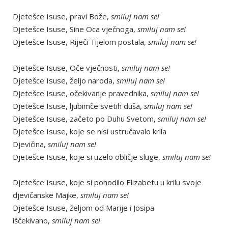
Djetešce Isuse, pravi Bože,
smiluj nam se!
Djetešce Isuse, Sine Oca vječnoga,
smiluj nam se!
Djetešce Isuse, Riječi Tijelom postala,
smiluj nam se!
Djetešce Isuse, Oče vječnosti,
smiluj nam se!
Djetešce Isuse, željo naroda,
smiluj nam se!
Djetešce Isuse, očekivanje pravednika,
smiluj nam se!
Djetešce Isuse, ljubimče svetih duša,
smiluj nam se!
Djetešce Isuse, začeto po Duhu Svetom,
smiluj nam se!
Djetešce Isuse, koje se nisi ustručavalo krila
Djevičina,
smiluj nam se!
Djetešce Isuse, koje si uzelo obličje sluge,
smiluj nam se!
Djetešce Isuse, koje si pohodilo Elizabetu u krilu svoje
djevičanske Majke,
smiluj nam se!
Djetešce Isuse, željom od Marije i Josipa
iščekivano,
smiluj nam se!