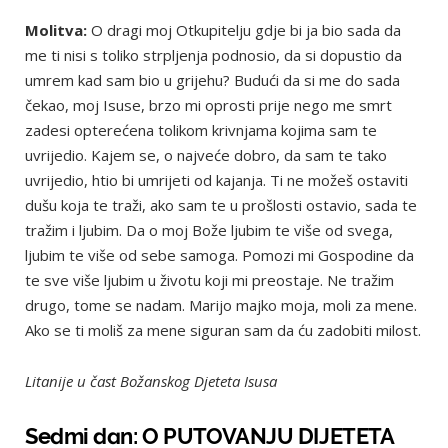
Molitva:
O dragi moj Otkupitelju gdje bi ja bio sada da
me ti nisi s toliko strpljenja podnosio, da si dopustio da
umrem kad sam bio u grijehu? Budući da si me do sada
čekao, moj Isuse, brzo mi oprosti prije nego me smrt
zadesi opterećena tolikom krivnjama kojima sam te
uvrijedio. Kajem se, o najveće dobro, da sam te tako
uvrijedio, htio bi umrijeti od kajanja. Ti ne možeš ostaviti
dušu koja te traži, ako sam te u prošlosti ostavio, sada te
tražim i ljubim. Da o moj Bože ljubim te više od svega,
ljubim te više od sebe samoga. Pomozi mi Gospodine da
te sve više ljubim u životu koji mi preostaje. Ne tražim
drugo, tome se nadam. Marijo majko moja, moli za mene.
Ako se ti moliš za mene siguran sam da ću zadobiti milost.
Litanije u čast Božanskog Djeteta Isusa
Sedmi dan: O PUTOVANJU DIJETETA