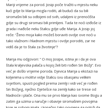
Mariji vrijeme za porod. Josip poče tražiti u mjestu neku
kući gdje bi Marija mogla roditi, ali budući da su bili
siromašni bili su odbijeni od svih, udaljeni iz prenoćišta
gdje su drugi siromasi bili primljeni. Tada te noći iziđoše iz
grada i nađoše neku štalicu gdje uđe Marija. A Josip joj
reče: “Ženo moja kako možeš boraviti ovdje ove noći u
tako vlažnom i hladnom mjestu i ovdje poroditi, zar ne
vidiš da je to štala za životinje”?
Marija mu odgovori: “ O moj Josipe, istina je i da je ova
štala kraljevska palača u kojoj želi biti rođen Sin Božji”. Evo
već je došlo vrijeme poroda. Djevica Marija u ekstazi na
koljenima u molitvi vidje štalicu svu obasjanu velikim
svjetlom, spusti pogled prema zemlji i vidi već je rođen
Sin Božjeg, nježno Djetešce na zemlji kako se trese od
hladnoće i plače. Ona mu se prvo klanja kao svome Bogu a
zatim ga uzima u naručje i obavije siromašnim povojima
koje je sobom imala, i konačno tako povijena ga položi da