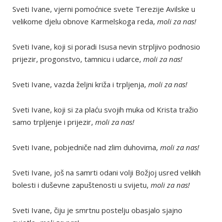
Sveti Ivane, vjerni pomoćnice svete Terezije Avilske u
velikome djelu obnove Karmelskoga reda,
moli za nas!
Sveti Ivane, koji si poradi Isusa nevin strpljivo podnosio
prijezir, progonstvo, tamnicu i udarce,
moli za nas!
Sveti Ivane, vazda željni križa i trpljenja,
moli za nas!
Sveti Ivane, koji si za plaću svojih muka od Krista tražio
samo trpljenje i prijezir,
moli za nas!
Sveti Ivane, pobjedniče nad zlim duhovima,
moli za nas!
Sveti Ivane, još na samrti odani volji Božjoj usred velikih
bolesti i duševne zapuštenosti u svijetu,
moli za nas!
Sveti Ivane, čiju je smrtnu postelju obasjalo sjajno