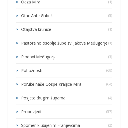
Oaza Mira
(1)
Otac Ante Gabrić
(5)
Otajstva krunice
(1)
Pastoralno osoblje župe sv. Jakova Međugorje
(1)
Plodovi Međugorja
(3)
Pobožnosti
(69)
Poruke naše Gospe Kraljice Mira
(64)
Posjete drugim župama
(4)
Propovjedi
(57)
Spomenik ubijenim Franjevcima
(2)