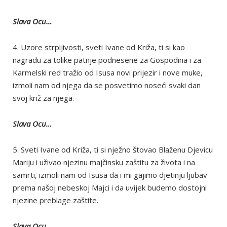
Slava Ocu…
4. Uzore strpljivosti, sveti Ivane od Križa, ti si kao
nagradu za tolike patnje podnesene za Gospodina i za
Karmelski red tražio od Isusa novi prijezir i nove muke,
izmoli nam od njega da se posvetimo noseći svaki dan
svoj križ za njega.
Slava Ocu…
5. Sveti Ivane od Križa, ti si nježno štovao Blaženu Djevicu
Mariju i uživao njezinu majčinsku zaštitu za života i na
samrti, izmoli nam od Isusa da i mi gajimo djetinju ljubav
prema našoj nebeskoj Majci i da uvijek budemo dostojni
njezine preblage zaštite.
Slava Ocu…