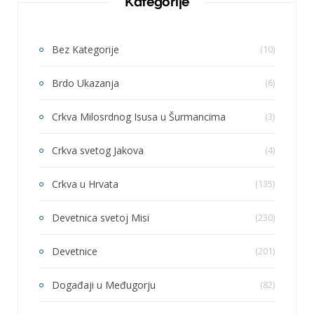
Kategorije
Bez Kategorije
(10)
Brdo Ukazanja
(6)
Crkva Milosrdnog Isusa u Šurmancima
(3)
Crkva svetog Jakova
(4)
Crkva u Hrvata
(135)
Devetnica svetoj Misi
(230)
Devetnice
(201)
Događaji u Međugorju
(82)