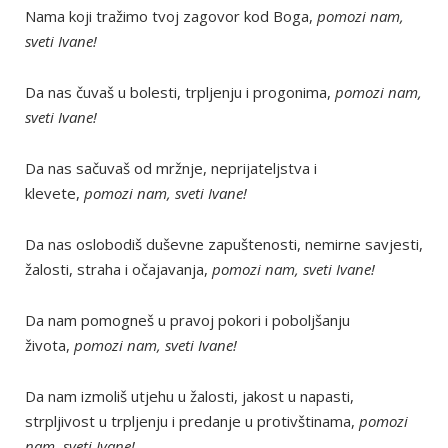
Nama koji tražimo tvoj zagovor kod Boga,
pomozi nam,
sveti Ivane!
Da nas čuvaš u bolesti, trpljenju i progonima,
pomozi nam,
sveti Ivane!
Da nas sačuvaš od mržnje, neprijateljstva i
klevete,
pomozi nam, sveti Ivane!
Da nas oslobodiš duševne zapuštenosti, nemirne savjesti,
žalosti, straha i očajavanja,
pomozi nam, sveti Ivane!
Da nam pomogneš u pravoj pokori i poboljšanju
života,
pomozi nam, sveti Ivane!
Da nam izmoliš utjehu u žalosti, jakost u napasti,
strpljivost u trpljenju i predanje u protivštinama,
pomozi
nam, sveti Ivane!