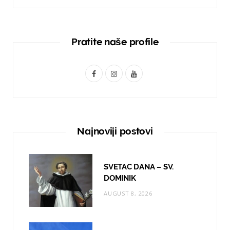
Pratite naše profile
F
I
Y
a
n
o
c
s
u
e
t
T
Najnoviji postovi
b
a
u
o
g
b
SVETAC DANA – SV.
o
r
e
DOMINIK
AUGUST 8, 2026
k
a
m