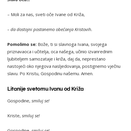
– Moli za nas, sveti oče Ivane od Križa,
– da dostojni postanemo obećanja Kristovih.
Pomolimo se:
Bože, ti si slavnoga Ivana, svojega
priznavaoca i učitelja, oca našega, učinio izvanrednim
ljubiteljem samozataje i križa, daj da, neprestano
nastojeći oko njegova nasljedovanja, postignemo vječnu
slavu. Po Kristu, Gospodinu našemu. Amen.
Litanije svetomu Ivanu od Križa
Gospodine,
smiluj se!
Kriste,
smiluj se!
Gospodine,
smiluj se!