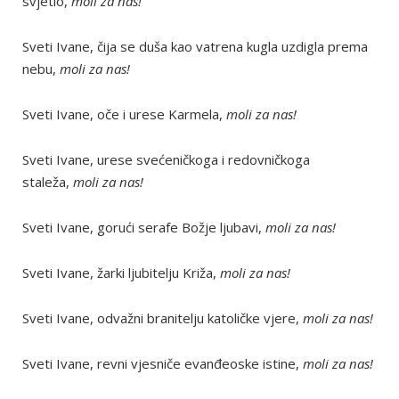
svjetlo,
moli za nas!
Sveti Ivane, čija se duša kao vatrena kugla uzdigla prema
nebu,
moli za nas!
Sveti Ivane, oče i urese Karmela,
moli za nas!
Sveti Ivane, urese svećeničkoga i redovničkoga
staleža,
moli za nas!
Sveti Ivane, gorući serafe Božje ljubavi,
moli za nas!
Sveti Ivane, žarki ljubitelju Križa,
moli za nas!
Sveti Ivane, odvažni branitelju katoličke vjere,
moli za nas!
Sveti Ivane, revni vjesniče evanđeoske istine,
moli za nas!