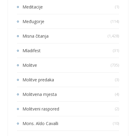
Meditacije
(1)
Međugorje
(114)
Misna čitanja
(1,428)
Mladifest
(31)
Molitve
(735)
Molitve predaka
(3)
Molitvena mjesta
(4)
Molitveni raspored
(2)
Mons. Aldo Cavalli
(10)