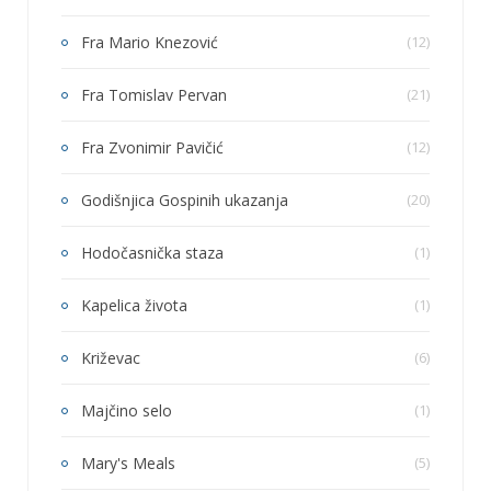
Fra Mario Knezović
(12)
Fra Tomislav Pervan
(21)
Fra Zvonimir Pavičić
(12)
Godišnjica Gospinih ukazanja
(20)
Hodočasnička staza
(1)
Kapelica života
(1)
Križevac
(6)
Majčino selo
(1)
Mary's Meals
(5)