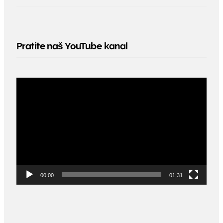
Pratite naš YouTube kanal
Video
Player
00:00
01:31