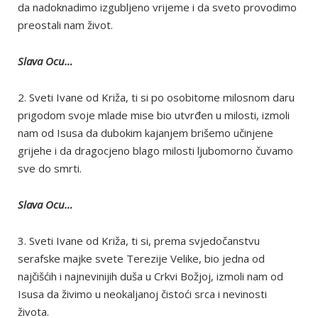
da nadoknadimo izgubljeno vrijeme i da sveto provodimo
preostali nam život.
Slava Ocu…
2. Sveti Ivane od Križa, ti si po osobitome milosnom daru
prigodom svoje mlade mise bio utvrđen u milosti, izmoli
nam od Isusa da dubokim kajanjem brišemo učinjene
grijehe i da dragocjeno blago milosti ljubomorno čuvamo
sve do smrti.
Slava Ocu…
3. Sveti Ivane od Križa, ti si, prema svjedočanstvu
serafske majke svete Terezije Velike, bio jedna od
najčišćih i najnevinijih duša u Crkvi Božjoj, izmoli nam od
Isusa da živimo u neokaljanoj čistoći srca i nevinosti
života.