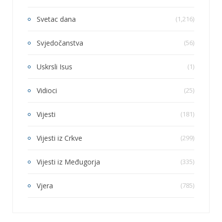
Svetac dana
(1,216)
Svjedočanstva
(56)
Uskrsli Isus
(1)
Vidioci
(25)
Vijesti
(181)
Vijesti iz Crkve
(299)
Vijesti iz Međugorja
(335)
Vjera
(785)