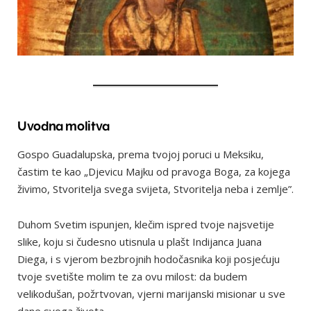
Uvodna molitva
Gospo Guadalupska, prema tvojoj poruci u Meksiku,
častim te kao „Djevicu Majku od pravoga Boga, za kojega
živimo, Stvoritelja svega svijeta, Stvoritelja neba i zemlje”.
Duhom Svetim ispunjen, klečim ispred tvoje najsvetije
slike, koju si čudesno utisnula u plašt Indijanca Juana
Diega, i s vjerom bezbrojnih hodočasnika koji posjećuju
tvoje svetište molim te za ovu milost: da budem
velikodušan, požrtvovan, vjerni marijanski misionar u sve