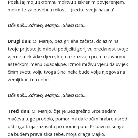
Poslušaj moju skromnu molitvu s iskrenim povjerenjem,
molim te za posebnu milost… (recite svoju nakanu).
Oče naš… Zdravo, Marijo… Slava Ocu…
Drugi dan:
O, Marijo, bez grijeha začeta, dolazim na
tvoje prijestolje milosti podijeliti gorljivu predanost tvoje
vjerne meksičke djece, koja te zazivaju prema slavnome
astečkom imenu Guadalupe. Izmoli mi živu vjeru da uvijek
činim svetu volju tvoga Sina: neka bude volja njegova na
zemlji kao i na nebu.
Oče naš… Zdravo, Marijo… Slava Ocu…
Treći dan:
O, Marijo, čije je Bezgrešno Srce sedam
mačeva tuge probolo, pomori mi da kročim hrabro usred
oštroga trnja razasuta po mome putu. Pribavi mi snage
da budem prava slika tebe, moja draga Majko.