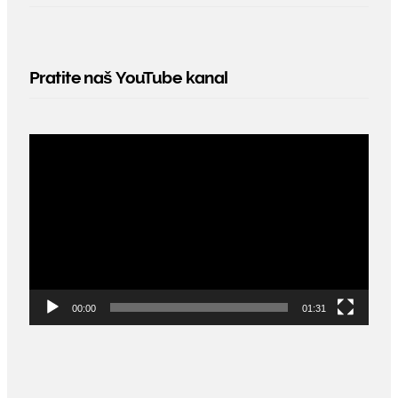
Pratite naš YouTube kanal
Video
Player
00:00
01:31