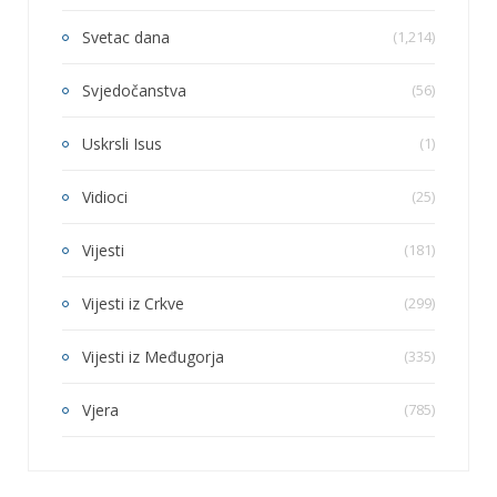
Svetac dana
(1,214)
Svjedočanstva
(56)
Uskrsli Isus
(1)
Vidioci
(25)
Vijesti
(181)
Vijesti iz Crkve
(299)
Vijesti iz Međugorja
(335)
Vjera
(785)