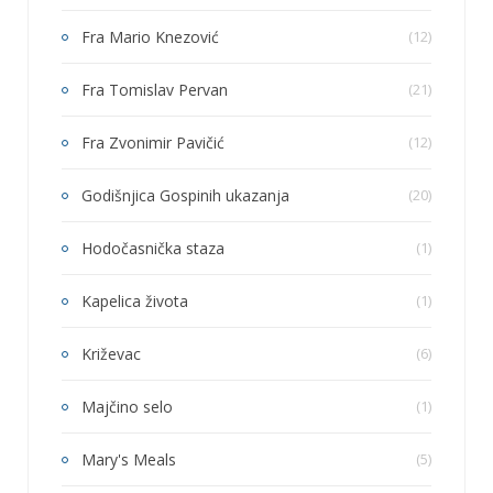
Fra Mario Knezović
(12)
Fra Tomislav Pervan
(21)
Fra Zvonimir Pavičić
(12)
Godišnjica Gospinih ukazanja
(20)
Hodočasnička staza
(1)
Kapelica života
(1)
Križevac
(6)
Majčino selo
(1)
Mary's Meals
(5)