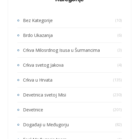
Bez Kategorije
(10)
Brdo Ukazanja
(6)
Crkva Milosrdnog Isusa u Šurmancima
(3)
Crkva svetog Jakova
(4)
Crkva u Hrvata
(135)
Devetnica svetoj Misi
(230)
Devetnice
(201)
Događaji u Međugorju
(82)