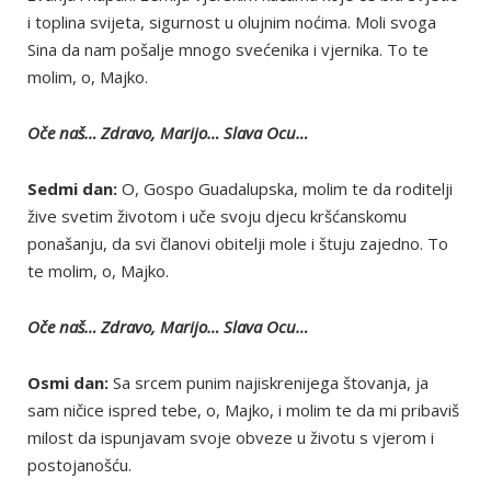
i toplina svijeta, sigurnost u olujnim noćima. Moli svoga
Sina da nam pošalje mnogo svećenika i vjernika. To te
molim, o, Majko.
Oče naš… Zdravo, Marijo… Slava Ocu…
Sedmi dan:
O, Gospo Guadalupska, molim te da roditelji
žive svetim životom i uče svoju djecu kršćanskomu
ponašanju, da svi članovi obitelji mole i štuju zajedno. To
te molim, o, Majko.
Oče naš… Zdravo, Marijo… Slava Ocu…
Osmi dan:
Sa srcem punim najiskrenijega štovanja, ja
sam ničice ispred tebe, o, Majko, i molim te da mi pribaviš
milost da ispunjavam svoje obveze u životu s vjerom i
postojanošću.