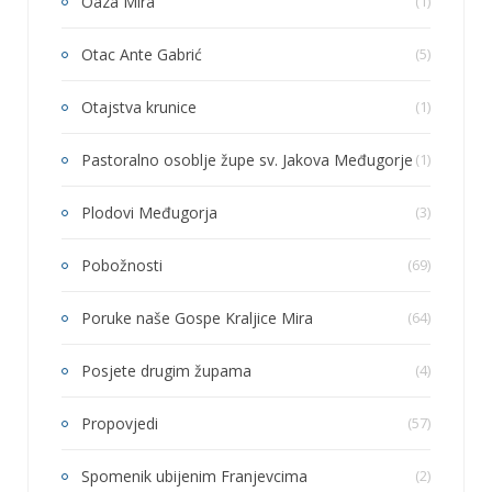
Oaza Mira
(1)
Otac Ante Gabrić
(5)
Otajstva krunice
(1)
Pastoralno osoblje župe sv. Jakova Međugorje
(1)
Plodovi Međugorja
(3)
Pobožnosti
(69)
Poruke naše Gospe Kraljice Mira
(64)
Posjete drugim župama
(4)
Propovjedi
(57)
Spomenik ubijenim Franjevcima
(2)