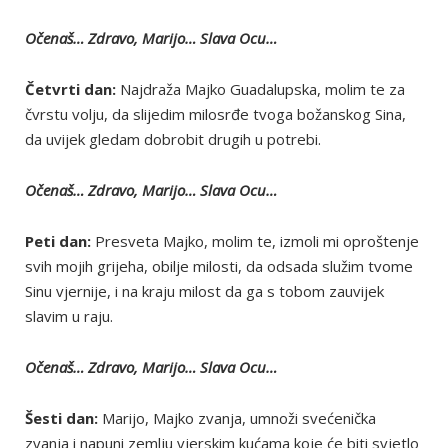
Očenaš… Zdravo, Marijo… Slava Ocu…
Četvrti dan:
Najdraža Majko Guadalupska, molim te za
čvrstu volju, da slijedim milosrđe tvoga božanskog Sina,
da uvijek gledam dobrobit drugih u potrebi.
Očenaš… Zdravo, Marijo… Slava Ocu…
Peti dan:
Presveta Majko, molim te, izmoli mi oproštenje
svih mojih grijeha, obilje milosti, da odsada služim tvome
Sinu vjernije, i na kraju milost da ga s tobom zauvijek
slavim u raju.
Očenaš… Zdravo, Marijo… Slava Ocu…
Šesti dan:
Marijo, Majko zvanja, umnoži svećenička
zvanja i napuni zemlju vjerskim kućama koje će biti svjetlo