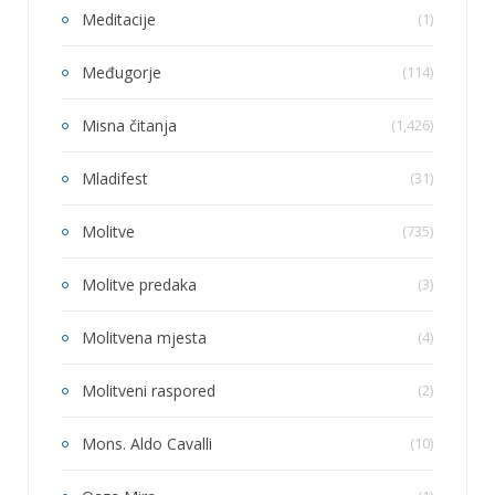
Meditacije
(1)
Međugorje
(114)
Misna čitanja
(1,426)
Mladifest
(31)
Molitve
(735)
Molitve predaka
(3)
Molitvena mjesta
(4)
Molitveni raspored
(2)
Mons. Aldo Cavalli
(10)