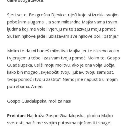
dane svoga života.
Sjeti se, o, Bezgrešna Djevice, riječi koje si izrekla svojim
pobožnim slugama: „Ja sam milosrdna Majka vama i svim
ljudima koji me vole i vjeruju mi te zazivaju moju pomoć.
Slušam njihove jade i ublažavam sve njihove boli i patnje.”
Molim te da mi budeš milostiva Majka jer te iskreno volim
i vjerujem u tebe i zazivam tvoju pomoć. Molim te, Gospo
Guadalupska, usliši moju molitvu, ako je ona volja Božja,
kako bih mogao „svjedočiti tvoju ljubav, tvoju samilost,
tvoju pomoć i tvoju zaštitu”. Nemoj me napustiti u mojim
potrebama. Amen.
Gospo Guadalupska, moli za nas!
Prvi dan:
Najdraža Gospo Guadalupska, plodna Majko
svetosti, nauči me svojim putovima nježnosti i snage.