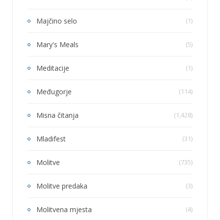
Majčino selo
(1)
Mary's Meals
(5)
Meditacije
(1)
Međugorje
(114)
Misna čitanja
(1,428)
Mladifest
(31)
Molitve
(735)
Molitve predaka
(3)
Molitvena mjesta
(4)