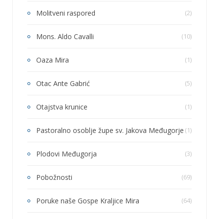
Molitveni raspored
(2)
Mons. Aldo Cavalli
(10)
Oaza Mira
(1)
Otac Ante Gabrić
(5)
Otajstva krunice
(1)
Pastoralno osoblje župe sv. Jakova Međugorje
(1)
Plodovi Međugorja
(3)
Pobožnosti
(69)
Poruke naše Gospe Kraljice Mira
(64)