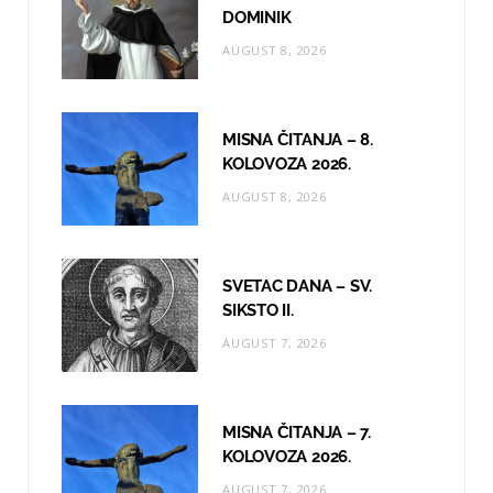
o
r
e
DOMINIK
AUGUST 8, 2026
k
a
m
MISNA ČITANJA – 8.
KOLOVOZA 2026.
AUGUST 8, 2026
SVETAC DANA – SV.
SIKSTO II.
AUGUST 7, 2026
MISNA ČITANJA – 7.
KOLOVOZA 2026.
AUGUST 7, 2026