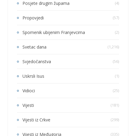
Posjete drugim župama
(4)
Propovjedi
(57)
Spomenik ubijenim Franjevcima
(2)
Svetac dana
(1,216)
Svjedočanstva
(56)
Uskrsli Isus
(1)
Vidioci
(25)
Vijesti
(181)
Vijesti iz Crkve
(299)
Vijesti iz Međugorja
(335)