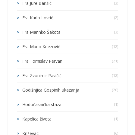
Fra Jure Barišić
(3)
Fra Karlo Lovrić
(2)
Fra Marinko Šakota
(3)
Fra Mario Knezović
(12)
Fra Tomislav Pervan
(21)
Fra Zvonimir Pavičić
(12)
Godišnjica Gospinih ukazanja
(20)
Hodočasnička staza
(1)
Kapelica života
(1)
Križevac
(6)