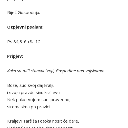
Riječ Gospodnja.
Otpjevni psalam:
Ps 84,3-6a.8a.12
Pripjev:
Kako su mili stanovi tvoji, Gospodine nad Vojskama!
Bože, sud svoj daj kralju
i svoju pravdu sinu kraljevu.
Nek puku tvojem sudi pravedno,
siromasima po pravici.
Kraljevi Taršiša i otoka nosit će dare,
vladari Šabe i Sebe danak donositi.