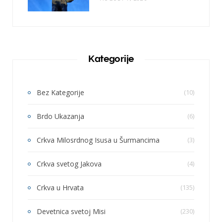
Kategorije
Bez Kategorije
(10)
Brdo Ukazanja
(6)
Crkva Milosrdnog Isusa u Šurmancima
(3)
Crkva svetog Jakova
(4)
Crkva u Hrvata
(135)
Devetnica svetoj Misi
(230)