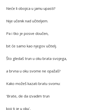
Neće li obojica u jamu upasti?
Nije učenik nad učiteljem.
Pa i tko je posve doučen,
bit će samo kao njegov učitelj.
Što gledaš trun u oku brata svojega,
a brvna u oku svome ne opažaš?
Kako možeš kazati bratu svomu:
‘Brate, de da izvadim trun
koji ti je u oku’,