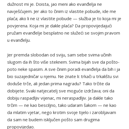
dužnost mi je. Doista, jao meni ako evanđelja ne
navješćujem. Jer ako to činim iz vlastite pobude, ide me
plaća; ako li ne iz vlastite pobude — služba je to koja mi je
povjerena. Koja mi je dakle plaća? Da propovijedajući
pružam evanđelje besplatno ne služeći se svojim pravom
u evanđelju.
Jer premda slobodan od sviju, sam sebe svima učinih
slugom da ih što više steknem. Svima bijah sve da pošto-
poto neke spasim. A sve činim poradi evanđelja da bih i ja
bio suzajedničar u njemu. Ne znate li: trkači u trkalištu svi
doduše trče, ali jedan prima nagradu? Tako trčite da
dobijete. Svaki natjecatelj sve moguće izdržava; oni da
dobiju raspadljiv vijenac, mi neraspadljiv. Ja dakle tako
trčim — ne kao besciljno, tako udaram šakom — ne kao
da mlatim vjetar, nego krotim svoje tijelo i zarobljavam
da sam ne budem isključen pošto sam drugima
propovijedao.