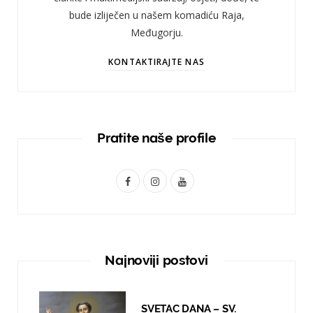
bude izliječen u našem komadiću Raja,
Međugorju.
KONTAKTIRAJTE NAS
Pratite naše profile
F
I
Y
a
n
o
c
s
u
e
t
T
Najnoviji postovi
b
a
u
o
g
b
SVETAC DANA – SV.