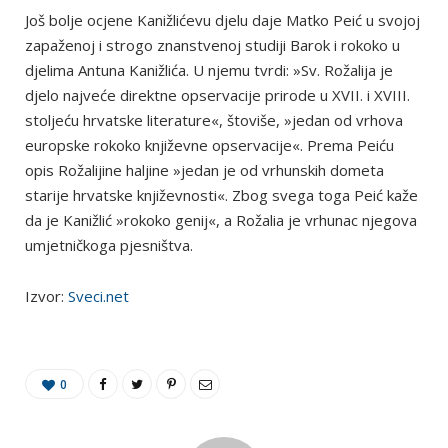
Još bolje ocjene Kanižlićevu djelu daje Matko Peić u svojoj
zapaženoj i strogo znanstvenoj studiji Barok i rokoko u
djelima Antuna Kanižlića. U njemu tvrdi: »Sv. Rožalija je
djelo najveće direktne opservacije prirode u XVII. i XVIII.
stoljeću hrvatske literature«, štoviše, »jedan od vrhova
europske rokoko književne opservacije«. Prema Peiću
opis Rožalijine haljine »jedan je od vrhunskih dometa
starije hrvatske književnosti«. Zbog svega toga Peić kaže
da je Kanižlić »rokoko genij«, a Rožalia je vrhunac njegova
umjetničkoga pjesništva.
Izvor:
Sveci.net
0