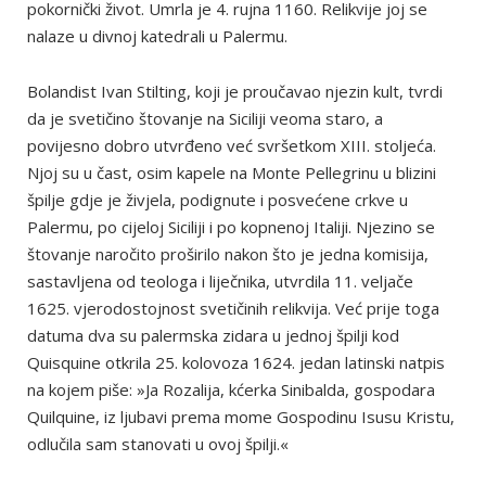
pokornički život. Umrla je 4. rujna 1160. Relikvije joj se
nalaze u divnoj katedrali u Palermu.
Bolandist Ivan Stilting, koji je proučavao njezin kult, tvrdi
da je svetičino štovanje na Siciliji veoma staro, a
povijesno dobro utvrđeno već svršetkom XIII. stoljeća.
Njoj su u čast, osim kapele na Monte Pellegrinu u blizini
špilje gdje je živjela, podignute i posvećene crkve u
Palermu, po cijeloj Siciliji i po kopnenoj Italiji. Njezino se
štovanje naročito proširilo nakon što je jedna komisija,
sastavljena od teologa i liječnika, utvrdila 11. veljače
1625. vjerodostojnost svetičinih relikvija. Već prije toga
datuma dva su palermska zidara u jednoj špilji kod
Quisquine otkrila 25. kolovoza 1624. jedan latinski natpis
na kojem piše: »Ja Rozalija, kćerka Sinibalda, gospodara
Quilquine, iz ljubavi prema mome Gospodinu Isusu Kristu,
odlučila sam stanovati u ovoj špilji.«