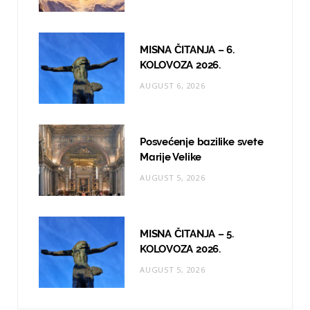
m
MISNA ČITANJA – 6.
KOLOVOZA 2026.
AUGUST 6, 2026
Posvećenje bazilike svete
Marije Velike
AUGUST 5, 2026
MISNA ČITANJA – 5.
KOLOVOZA 2026.
AUGUST 5, 2026