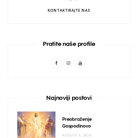
KONTAKTIRAJTE NAS
Pratite naše profile
F
I
Y
a
n
o
c
s
u
e
t
T
Najnoviji postovi
b
a
u
o
g
b
Preobraženje
o
r
e
Gospodinovo
AUGUST 6, 2026
k
a