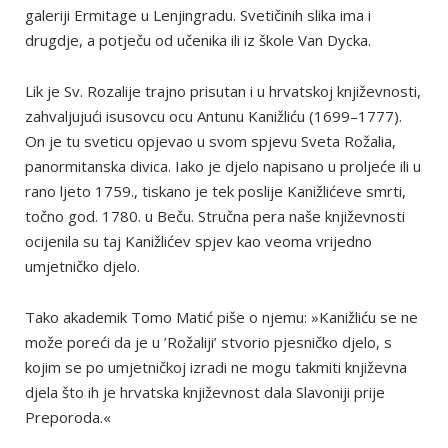
galeriji Ermitage u Lenjingradu. Svetičinih slika ima i
drugdje, a potječu od učenika ili iz škole Van Dycka.
Lik je Sv. Rozalije trajno prisutan i u hrvatskoj književnosti,
zahvaljujući isusovcu ocu Antunu Kanižliću (1699–1777).
On je tu sveticu opjevao u svom spjevu Sveta Rožalia,
panormitanska divica. Iako je djelo napisano u proljeće ili u
rano ljeto 1759., tiskano je tek poslije Kanižlićeve smrti,
točno god. 1780. u Beču. Stručna pera naše književnosti
ocijenila su taj Kanižlićev spjev kao veoma vrijedno
umjetničko djelo.
Tako akademik Tomo Matić piše o njemu: »Kanižliću se ne
može poreći da je u ’Rožaliji’ stvorio pjesničko djelo, s
kojim se po umjetničkoj izradi ne mogu takmiti književna
djela što ih je hrvatska književnost dala Slavoniji prije
Preporoda.«