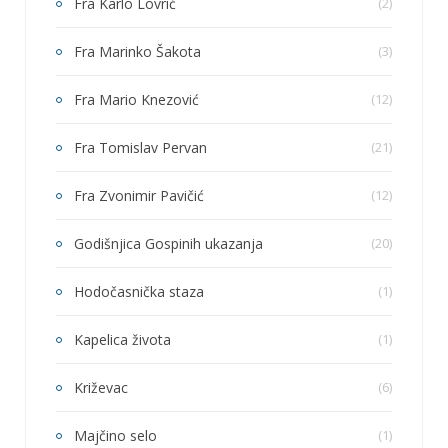
Fra Karlo Lovrić
(2)
Fra Marinko Šakota
(3)
Fra Mario Knezović
(12)
Fra Tomislav Pervan
(21)
Fra Zvonimir Pavičić
(12)
Godišnjica Gospinih ukazanja
(20)
Hodočasnička staza
(1)
Kapelica života
(1)
Križevac
(6)
Majčino selo
(1)