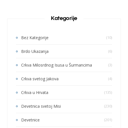
Kategorije
Bez Kategorije
(10)
Brdo Ukazanja
(6)
Crkva Milosrdnog Isusa u Šurmancima
(3)
Crkva svetog Jakova
(4)
Crkva u Hrvata
(135)
Devetnica svetoj Misi
(230)
Devetnice
(201)