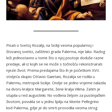
Pisati o Svetoj Rozaliji, na Siciliji veoma popularnoj i
štovanoj svetici, zaštitnici grada Palerma, nije lako. Razlog
leži jednostavno u tome što o njoj postoje doduše razne
predaje, ali iz kojih se ne može s točnošću rekonstruirati
njezin život. Prema predajama što ih je početkom XVII.
stoljeća skupio Ottavio Gaietani, Rozalija se rodila u
Palermu, metropoli Sicilije. Ondje se jedno vrijeme nalazila
na dvoru kraljice Margarete, žene kralja Vilima. Zatim je
stupila u red augustinki. No vođena željom za pustinjačkim
životom, povukla se u jednu špilju na Monte Pellegrino
kod Palerma, gdje je do smrti provodila veoma strog