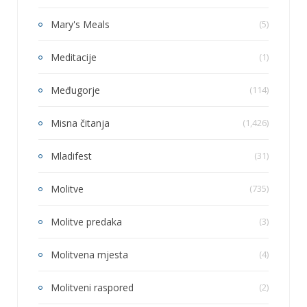
Mary's Meals
(5)
Meditacije
(1)
Međugorje
(114)
Misna čitanja
(1,426)
Mladifest
(31)
Molitve
(735)
Molitve predaka
(3)
Molitvena mjesta
(4)
Molitveni raspored
(2)