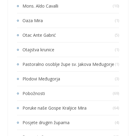
Mons. Aldo Cavalli
(10)
Oaza Mira
(1)
Otac Ante Gabrić
(5)
Otajstva krunice
(1)
Pastoralno osoblje župe sv. Jakova Međugorje
(1)
Plodovi Međugorja
(3)
Pobožnosti
(69)
Poruke naše Gospe Kraljice Mira
(64)
Posjete drugim župama
(4)