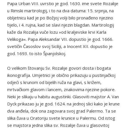
Papa Urban VIII. uvrstio je god. 1630. ime svete Rozalije
u Rimski martirologij, i to na dva datuma: 15. srpnja, na
obljetnicu kad je po Božjoj volji bilo pronađeno njezino
tijelo, i 4. rujna, kad se slavi njezin blagdan. Martirologij
kaže da Rozalija vuče lozu »od kraljevske krvi Karla
Velikoga«. Papa Aleksandar VII. dopustio je god. 1666.
svetičin Časoslov svoj Siciliji, a Inocent XII. dopustio je
god. 1693. to isto Španjolskoj.
O velikom štovanju Sv. Rozalije govori dosta i bogata
ikonografija. Umjetnici je obično prikazuju u pustinjačkoj
odjeći s krunom od bijelih ruža na glavi, s križem,
mrtvačkom glavom i lancem, znakovima njezine pokore.
Neki je slikaju u habitu augustinki. Glasoviti majstor A. Van
Dyck prikazao ju je god. 1624. na jednoj slici kako je krune
dva anđela, dok ona zagovara svoj grad Palermo. Ta se
slika čuva u Oratoriju svete krunice u Palermu. Od istog
se majstora jedna slika sv. Rozalije čuva u glasovitoj