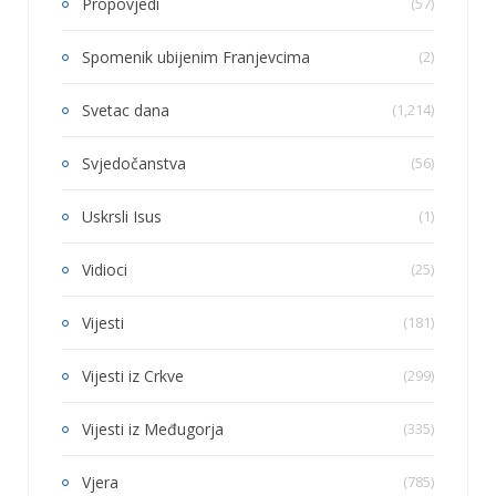
Propovjedi
(57)
Spomenik ubijenim Franjevcima
(2)
Svetac dana
(1,214)
Svjedočanstva
(56)
Uskrsli Isus
(1)
Vidioci
(25)
Vijesti
(181)
Vijesti iz Crkve
(299)
Vijesti iz Međugorja
(335)
Vjera
(785)