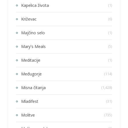
Kapelica života
(1)
Križevac
(6)
Majčino selo
(1)
Mary's Meals
(5)
Meditacije
(1)
Međugorje
(114)
Misna čitanja
(1,428)
Mladifest
(31)
Molitve
(735)