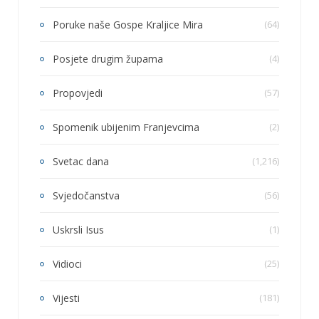
Poruke naše Gospe Kraljice Mira
(64)
Posjete drugim župama
(4)
Propovjedi
(57)
Spomenik ubijenim Franjevcima
(2)
Svetac dana
(1,216)
Svjedočanstva
(56)
Uskrsli Isus
(1)
Vidioci
(25)
Vijesti
(181)