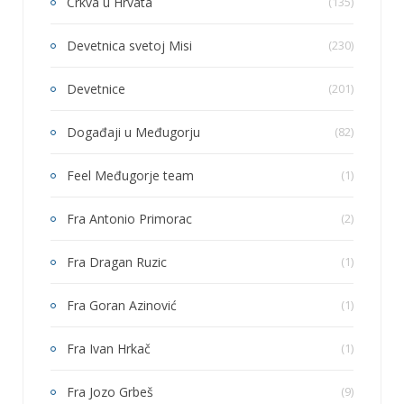
Crkva u Hrvata
(135)
Devetnica svetoj Misi
(230)
Devetnice
(201)
Događaji u Međugorju
(82)
Feel Međugorje team
(1)
Fra Antonio Primorac
(2)
Fra Dragan Ruzic
(1)
Fra Goran Azinović
(1)
Fra Ivan Hrkač
(1)
Fra Jozo Grbeš
(9)