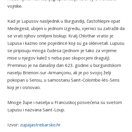
vojnike.
Kad je Lupusov nasljednik u Burgundiji, častohlepni opat
Medegesil, ubijen u jednom izgredu, vjernici su zatražili da
se vrati njihov omiljeni biskup. Kralj Chlothar vratio je
Lupusa i kaznio one pojedince koji su ga oklevetali. Lupusu
se pripisuju mnoga čudesa (jednom je tako za vrijeme
mise u njegov kalež s neba pao skupocjeni dragulj).
Preminuo je na današnji dan 623. godine u burgundskom
naselju Brienon-sur-Armançonu, ali je po svojoj želji
pokopan u Sensu, u samostanu Saint-Colombe-lès-Sens
koji je i osnovao.
Mnoge župe i naselja u Francuskoj posvećena su svetom
Lupusu i nazvana Saint-Loup.
Izvor:
zupajastrebarsko.hr