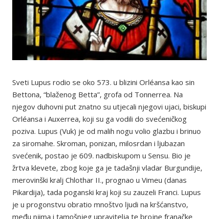
Sveti Lupus rodio se oko 573. u blizini Orléansa kao sin
Bettona, “blaženog Betta”, grofa od Tonnerrea. Na
njegov duhovni put znatno su utjecali njegovi ujaci, biskupi
Orléansa i Auxerrea, koji su ga vodili do svećeničkog
poziva. Lupus (Vuk) je od malih nogu volio glazbu i brinuo
za siromahe. Skroman, ponizan, milosrdan i ljubazan
svećenik, postao je 609. nadbiskupom u Sensu. Bio je
žrtva klevete, zbog koje ga je tadašnji vladar Burgundije,
merovinški kralj Chlothar II., prognao u Vimeu (danas
Pikardija), tada poganski kraj koji su zauzeli Franci. Lupus
je u progonstvu obratio mnoštvo ljudi na kršćanstvo,
među njima i tamošnjeg upravitelja te brojne franačke