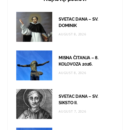
b
a
u
o
g
b
SVETAC DANA – SV.
o
r
e
DOMINIK
AUGUST 8, 2026
k
a
m
MISNA ČITANJA – 8.
KOLOVOZA 2026.
AUGUST 8, 2026
SVETAC DANA – SV.
SIKSTO II.
AUGUST 7, 2026