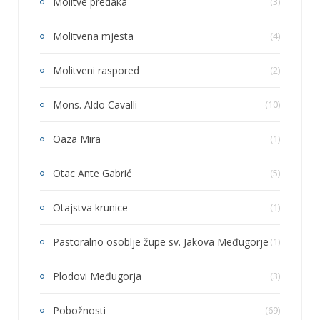
Molitve predaka
(3)
Molitvena mjesta
(4)
Molitveni raspored
(2)
Mons. Aldo Cavalli
(10)
Oaza Mira
(1)
Otac Ante Gabrić
(5)
Otajstva krunice
(1)
Pastoralno osoblje župe sv. Jakova Međugorje
(1)
Plodovi Međugorja
(3)
Pobožnosti
(69)