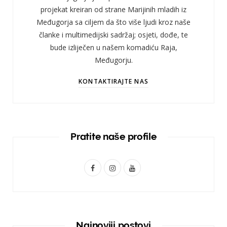
projekat kreiran od strane Marijinih mladih iz
Međugorja sa ciljem da što više ljudi kroz naše
članke i multimedijski sadržaj; osjeti, dođe, te
bude izliječen u našem komadiću Raja,
Međugorju.
KONTAKTIRAJTE NAS
Pratite naše profile
F
I
Y
a
n
o
c
s
u
e
t
T
Najnoviji postovi