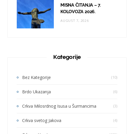
MISNA ČITANJA – 7.
KOLOVOZA 2026.
AUGUST 7, 2026
Kategorije
Bez Kategorije
(10)
Brdo Ukazanja
(6)
Crkva Milosrdnog Isusa u Šurmancima
(3)
Crkva svetog Jakova
(4)