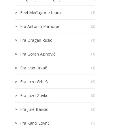
Feel Međugorje team
(1)
Fra Antonio Primorac
(2)
Fra Dragan Ruzic
(1)
Fra Goran Azinović
(1)
Fra Ivan Hrkač
(1)
Fra Jozo Grbeš
(9)
Fra Jozo Zovko
(3)
Fra Jure Barišić
(3)
Fra Karlo Lovrić
(2)