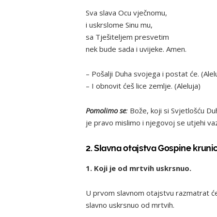
Sva slava Ocu vječnomu,
i uskrslome Sinu mu,
sa Tješiteljem presvetim
nek bude sada i uvijeke. Amen.
– Pošalji Duha svojega i postat će. (Alel
– I obnovit ćeš lice zemlje. (Aleluja)
Pomolimo se
:
Bože, koji si Svjetlošću D
je pravo mislimo i njegovoj se utjehi 
2. Slavna otajstva Gospine kruni
1. Koji je od mrtvih uskrsnuo.
U prvom slavnom otajstvu razmatrat će
slavno uskrsnuo od mrtvih.