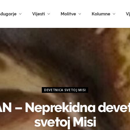
đugorje
Vijesti
Molitve
Kolumne
V
DEVETNICA SVETOJ MISI
AN – Neprekidna deve
svetoj Misi