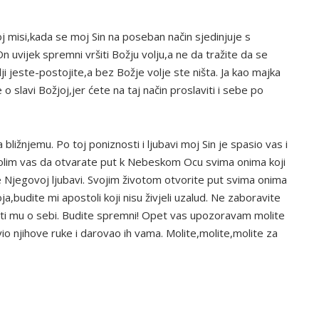
j misi,kada se moj Sin na poseban način sjedinjuje s
 uvijek spremni vršiti Božju volju,a ne da tražite da se
ji jeste-postojite,a bez Božje volje ste ništa. Ja kao majka
 slavi Božjoj,jer ćete na taj način proslaviti i sebe po
bližnjemu. Po toj poniznosti i ljubavi moj Sin je spasio vas i
lim vas da otvarate put k Nebeskom Ocu svima onima koji
rce Njegovoj ljubavi. Svojim životom otvorite put svima onima
oja,budite mi apostoli koji nisu živjeli uzalud. Ne zaboravite
ati mu o sebi. Budite spremni! Opet vas upozoravam molite
io njihove ruke i darovao ih vama. Molite,molite,molite za