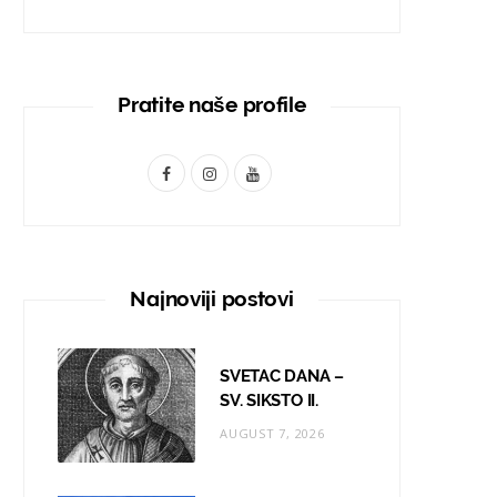
Pratite naše profile
F
I
Y
a
n
o
c
s
u
e
t
T
Najnoviji postovi
b
a
u
o
g
b
SVETAC DANA –
o
r
e
SV. SIKSTO II.
AUGUST 7, 2026
k
a
m