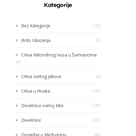
Kategorije
Bez Kategorije
(10)
Brdo Ukazanja
(6)
Crkva Milosrdnog Isusa u Šurmancima
(3)
Crkva svetog Jakova
(4)
Crkva u Hrvata
(135)
Devetnica svetoj Misi
(230)
Devetnice
(201)
Događaji u Međugorju
(82)