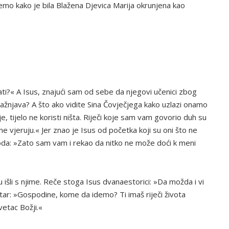
o kako je bila Blažena Djevica Marija okrunjena kao
ti?« A Isus, znajući sam od sebe da njegovi učenici zbog
lažnjava? A što ako vidite Sina Čovječjega kako uzlazi onamo
uje, tijelo ne koristi ništa. Riječi koje sam vam govorio duh su
 ne vjeruju.« Jer znao je Isus od početka koji su oni što ne
I doda: »Zato sam vam i rekao da nitko ne može doći k meni
 išli s njime. Reče stoga Isus dvanaestorici: »Da možda i vi
tar: »Gospodine, kome da idemo? Ti imaš riječi života
vetac Božji.«