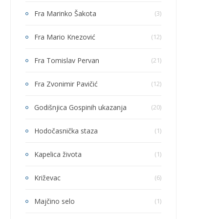
Fra Marinko Šakota
(3)
Fra Mario Knezović
(12)
Fra Tomislav Pervan
(21)
Fra Zvonimir Pavičić
(12)
Godišnjica Gospinih ukazanja
(20)
Hodočasnička staza
(1)
Kapelica života
(1)
Križevac
(6)
Majčino selo
(1)