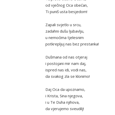
od vječnog Oca obećan,
Ti puniš usta besjedom!
Zapali svjetlo u srcu,
zadahni dušu ljubavlju,
u nemoćima tjelesnim
potkrepljuj nas bez prestanka!
Dušmana od nas otjeraj
i postojani mir nam daj,
ispred nas idi, vodi nas,
da svakog zla se klonimo!
Daj Oca da upoznamo,
i Krista, Sina njegova,
i u Te Duha njihova,
da vjerujemo sveudilj!