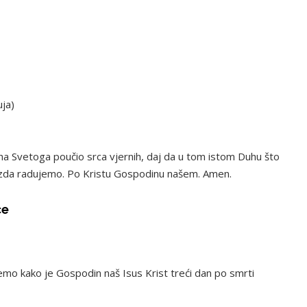
uja)
uha Svetoga poučio srca vjernih, daj da u tom istom Duhu što
vazda radujemo. Po Kristu Gospodinu našem. Amen.
ce
mo kako je Gospodin naš Isus Krist treći dan po smrti