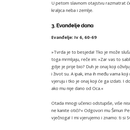
U petom slavnom otajstvu razmatrat ćem
kraljica neba i zemlje.
3. Evanđelje dana
Evanđelje:
Iv 6, 60-69
»Tvrda je to besjeda! Tko je može sluša
toga mrmljaju, reče im: »Zar vas to sab
gdje je prije bio? Duh je onaj koji oživlj
i život su. A ipak, ima ih među vama koji
vjeruju i tko je onaj koji će ga izdati. 
ako mu nije dano od Oca.«
Otada mnogi učenici odstupiše, više nisu
ne kanite otići?« Odgovori mu Šimun Pe
vječnoga! I mi vjerujemo i znamo: ti si S