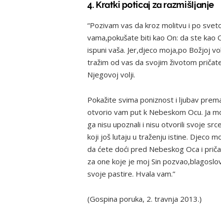
4. Kratki poticaj za razmišljanje
“Pozivam vas da kroz molitvu i po sveto
vama,pokušate biti kao On: da ste kao On
ispuni vaša. Jer,djeco moja,po Božjoj vol
tražim od vas da svojim životom pričate o
Njegovoj volji.
Pokažite svima poniznost i ljubav prema 
otvorio vam put k Nebeskom Ocu. Ja mo
ga nisu upoznali i nisu otvorili svoje s
koji još lutaju u traženju istine. Djeco m
da ćete doći pred Nebeskog Oca i prič
za one koje je moj Sin pozvao,blagoslov
svoje pastire. Hvala vam.”
(Gospina poruka, 2. travnja 2013.)