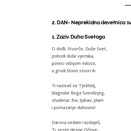
2. DAN- Neprekidna devetnica sv
1. Zaziv Duha Svetoga
O dođi, Stvorče, Duše Svet,
pohodi duše vjernika,
poteci višnjom milosti,
u grudi štono stvori ih.
Ti nazivaš se Tješitelj,
blagodat Boga Svevišnjeg,
studenac živi, ljubav, plam
i pomazanje duhovno!
Darova sedam razdaješ,
Ti, prste desne Očeve,