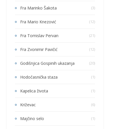
Fra Marinko Šakota
(3)
Fra Mario Knezović
(12)
Fra Tomislav Pervan
(21)
Fra Zvonimir Pavičić
(12)
Godišnjica Gospinih ukazanja
(20)
Hodočasnička staza
(1)
Kapelica života
(1)
Križevac
(6)
Majčino selo
(1)