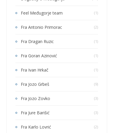
Feel Međugorje team
(1)
Fra Antonio Primorac
(2)
Fra Dragan Ruzic
(1)
Fra Goran Azinović
(1)
Fra Ivan Hrkač
(1)
Fra Jozo Grbeš
(9)
Fra Jozo Zovko
(3)
Fra Jure Barišić
(3)
Fra Karlo Lovrić
(2)