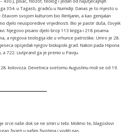
– 430.), pisac, filozof, teolog i jedan od najutjecajnijih
oga 354. u Tagasti, gradiću u Numidiji. Danas je to mjesto u
e čitavom svojom kulturom bio Rimljanin, a kao genijalan
no djelo neusporedive vrijednosti. Bio je pastir duša, čovjek
ubavi. Njegovo pisano djelo broji 113 knjiga i 218 pisama.
ma, a njegova teologija ide u vrhunce patristike. Umro je 28.
 mjeseca opsjedali njegov biskupski grad. Nakon pada Hipona
ju, a 722. Liutprand ga je prenio u Paviju.
8. kolovoza. Devetnica svetomu Augustinu moli se od 19.
je srce naše dok se ne smiri u tebi. Molimo te, blagoslovi
ao živjeti u našim životima i voditi nas.