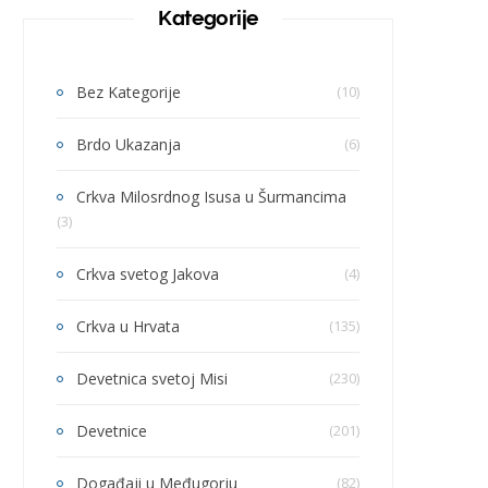
Kategorije
Bez Kategorije
(10)
Brdo Ukazanja
(6)
Crkva Milosrdnog Isusa u Šurmancima
(3)
Crkva svetog Jakova
(4)
Crkva u Hrvata
(135)
Devetnica svetoj Misi
(230)
Devetnice
(201)
Događaji u Međugorju
(82)