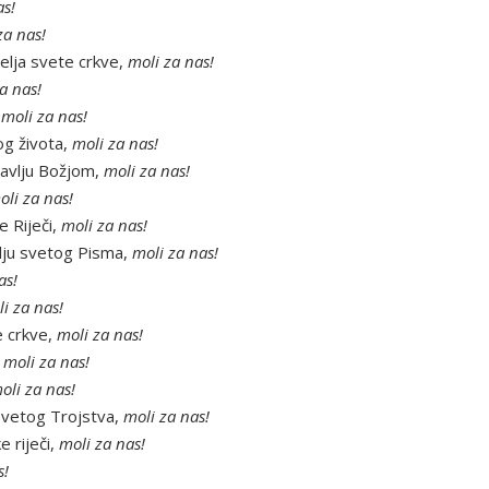
as!
za nas!
telja svete crkve,
moli za nas!
a nas!
,
moli za nas!
og života,
moli za nas!
ubavlju Božjom,
moli za nas!
oli za nas!
e Riječi,
moli za nas!
elju svetog Pisma,
moli za nas!
as!
i za nas!
e crkve,
moli za nas!
,
moli za nas!
oli za nas!
svetog Trojstva,
moli za nas!
e riječi,
moli za nas!
s!