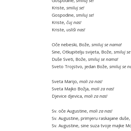
Gospodine,
smiluj se!
Kriste,
smiluj se!
Gospodine,
smiluj se!
Kriste,
čuj nas!
Kriste,
usliši nas!
Oče nebeski, Bože,
smiluj se nama!
Sine, Otkupitelju svijeta, Bože,
smiluj s
Duše Sveti, Bože,
smiluj se nama!
Sveto Trojstvo, jedan Bože,
smiluj se 
Sveta Marijo,
moli za nas!
Sveta Majko Božja,
moli za nas!
Djevice djevica,
moli za nas!
Sv. oče Augustine,
moli za nas!
Sv. Augustine, primjeru raskajane duše
Sv. Augustine, sine suza tvoje majke M