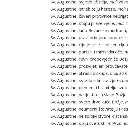
Sv. Augustine, svjetlo učitelja,
moli za n
Sv. Augustine, istrebitelju hereze,
moli 
Sv. Augustine, čuveni protivniče neprija
Sv. Augustine, stupu prave vjere,
moli z
Sv. Augustine, lađo Božanske mudrosti
Sv. Augustine, pravi primjeru apostolsk
Sv. Augustine, čije je srce zapaljeno lj
Sv. Augustine, ponizni I milosrdni oče,
m
Sv. Augustine, revni propovjedniče Božj
Sv. Augustine, prosvijetljeni proučavat
Sv. Augustine, ukrasu biskupa,
moli za n
Sv. Augustine, svjetlo istinske vjere,
mol
Sv. Augustine, plemeniti branitelju svet
Sv. Augustine, navjestitelju slave Božje
Sv. Augustine, sveto drvo kuće Božje,
m
Sv. Augustine, neumorni štovatelju Pre
Sv. Augustine, neiscrpivi izvore kršćansk
Sv. Augustine, sjaju svetosti,
moli za na