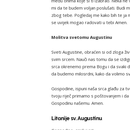
među onima koje si ti izabrao. Neka ne 
mi da te budem voljan poslušati. Budi m
zbog tebe. Pogledaj me kako bih te ja m
se uvijek mogao radovati u tebi Amen.
Molitva svetomu Augustinu
Sveti Augustine, obraćen si od zloga živo
svim srcem. Nauči nas tomu da se izdign
srca okrenemo prema Bogu i da svaki da
da budemo milosrdni, kako da volimo sv
Gospodine, ispuni naša srca glađu za t
tvoju riječ primamo s poštovanjem i da 
Gospodinu našemu. Amen.
Litanije sv. Augustinu