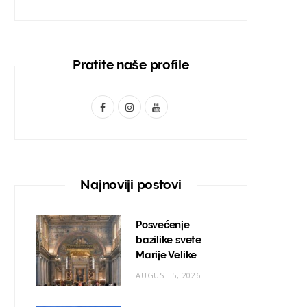
Pratite naše profile
F
I
Y
a
n
o
c
s
u
e
t
T
Najnoviji postovi
b
a
u
o
g
b
Posvećenje
bazilike svete
o
r
e
Marije Velike
k
a
AUGUST 5, 2026
m