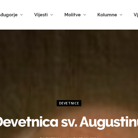
đugorje
Vijesti
Molitve
Kolumne
V
DEVETNICE
evetnica sv. Augusti