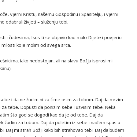
ože, vjerni Kristu, našemu Gospodinu i Spasitelju, i vjerni
o odabrali živjeti – služenju tebi.
sti i čudesima, Isus ti se objavio kao malo Dijete i povjerio
i milosti koje molim od svega srca.
ešnicima, iako nedostojan, ali na slavu Božju isprosi mi
kanu).
ebe i da ne žudim ni za čime osim za tobom. Daj da mrzim
e za tebe. Dopusti da ponizim sebe i uzvisim tebe. Neka
hvatim što god se dogodi kao da je od tebe. Daj da
jek žudim za tobom. Daj da poletim iz sebe i nađem spas u
ebi. Daj mi strah Božji kako bih strahovao tebi. Daj da budem