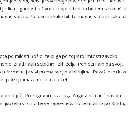
vjerujem sebi, neka je sve moje povjerenje u tebi. Dopusti
i jedina sigurnost u životu i dopusti mi da budem siromašan
ogao voljeti. Pozovi me kako bih te mogao vidjeti i kako bih
ta po milosti Božjoj te si ga po toj istoj milosti zavolio
emo iznad naših sebičnih i zlih želja. Pomozi nam da svoja
n živimo u ljubavi prema svojima bližnjima. Pokaži nam kako
e ljude i pomažemo im u potrebi.
vojom Riječi. Po zagovoru svetoga Augustina nauči nas da
s ljubavlju vršimo tvoje zapovijedi. To te molimo po Kristu,