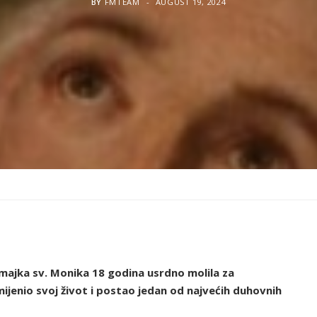
BY
FMTEAM
AUGUST 19, 2024
 majka sv. Monika 18 godina usrdno molila za
jenio svoj život i postao jedan od najvećih duhovnih