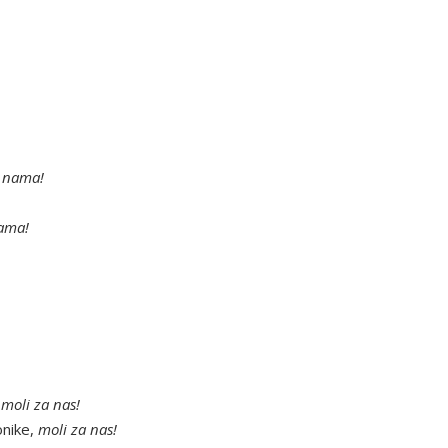
e nama!
nama!
,
moli za nas!
onike,
moli za nas!