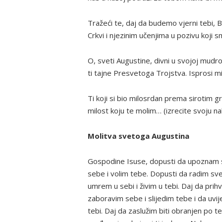
Tražeći te, daj da budemo vjerni tebi, B
Crkvi i njezinim učenjima u pozivu koji sm
O, sveti Augustine, divni u svojoj mudro
ti tajne Presvetoga Trojstva. Isprosi m
Ti koji si bio milosrdan prema sirotim gr
milost koju te molim… (izrecite svoju na
Molitva svetoga Augustina
Gospodine Isuse, dopusti da upoznam s
sebe i volim tebe. Dopusti da radim sv
umrem u sebi i živim u tebi. Daj da pri
zaboravim sebe i slijedim tebe i da uvi
tebi. Daj da zaslužim biti obranjen po t