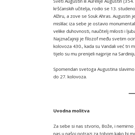
Sveti Augustin ili Aurelije Augustin (354. 
kršćanskih učitelja, rodio se 13. studen
Alžiru, a zove se Souk Ahras. Augustin j
mislilac iza sebe je ostavio monumental
velike duhovnosti, naučitelj milosti i lj
Najznačajniji je filozof među svetim oci
kolovoza 430., kada su Vandali već tri
tijelo su mu prenijeli najprije na Sardini
Spomendan svetoga Augustina slavimo 2
do 27. kolovoza.
Uvodna molitva
Za sebe si nas stvorio, Bože, i nemirno 
nas u našoj potrazi za tobom kako bi mog