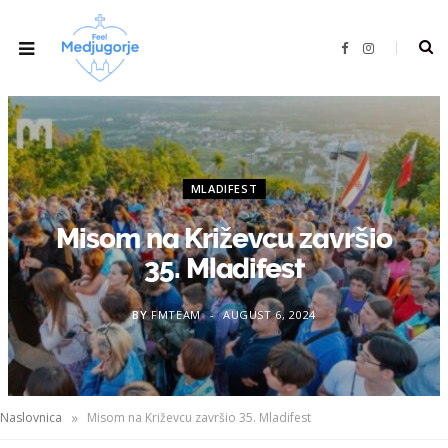
F
I
a
n
c
s
e
t
b
a
o
g
o
r
k
a
m
MLADIFEST
Misom na Križevcu završio
35. Mladifest
BY
FMTEAM
AUGUST 6, 2024
»
Naslovnica
Misom na Križevcu završio 35. Mladifest