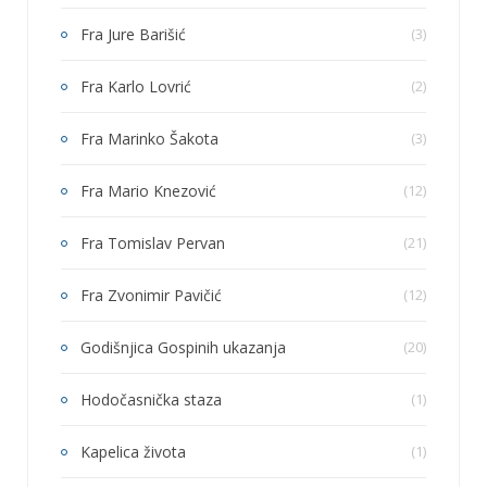
Fra Jure Barišić
(3)
Fra Karlo Lovrić
(2)
Fra Marinko Šakota
(3)
Fra Mario Knezović
(12)
Fra Tomislav Pervan
(21)
Fra Zvonimir Pavičić
(12)
Godišnjica Gospinih ukazanja
(20)
Hodočasnička staza
(1)
Kapelica života
(1)