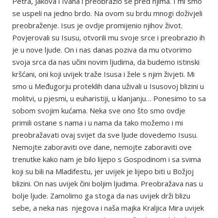
Petra, Jakova i Ivana i preobrazio se pred njima. I mi smo
se uspeli na jedno brdo. Na ovom su brdu mnogi doživjeli
preobraženje. Isus je ovdje promijenio njihov život.
Povjerovali su Isusu, otvorili mu svoje srce i preobrazio ih
je u nove ljude. On i nas danas poziva da mu otvorimo
svoja srca da nas učini novim ljudima, da budemo istinski
kršćani, oni koji uvijek traže Isusa i žele s njim živjeti. Mi
smo u Međugorju proteklih dana uživali u Isusovoj blizini u
molitvi, u pjesmi, u euharistiji, u klanjanju… Ponesimo to sa
sobom svojim kućama. Neka sve ono što smo ovdje
primili ostane s nama i u nama da tako možemo i mi
preobražavati ovaj svijet da sve ljude dovedemo Isusu.
Nemojte zaboraviti ove dane, nemojte zaboraviti ove
trenutke kako nam je bilo lijepo s Gospodinom i sa svima
koji su bili na Mladifestu, jer uvijek je lijepo biti u Božjoj
blizini. On nas uvijek čini boljim ljudima. Preobražava nas u
bolje ljude. Zamolimo ga stoga da nas uvijek drži blizu
sebe, a neka nas njegova i naša majka Kraljica Mira uvijek