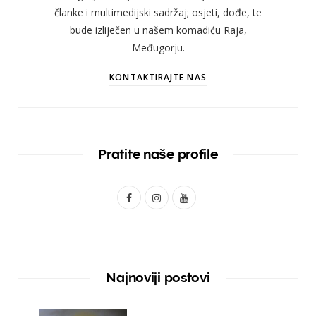
članke i multimedijski sadržaj; osjeti, dođe, te
bude izliječen u našem komadiću Raja,
Međugorju.
KONTAKTIRAJTE NAS
Pratite naše profile
F
I
Y
a
n
o
c
s
u
e
t
T
Najnoviji postovi
b
a
u