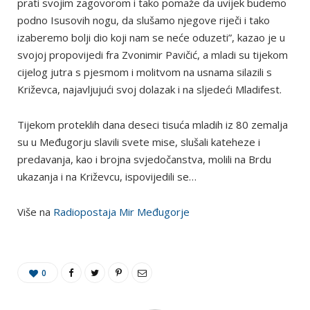
prati svojim zagovorom i tako pomaže da uvijek budemo
podno Isusovih nogu, da slušamo njegove riječi i tako
izaberemo bolji dio koji nam se neće oduzeti”, kazao je u
svojoj propovijedi fra Zvonimir Pavičić, a mladi su tijekom
cijelog jutra s pjesmom i molitvom na usnama silazili s
Križevca, najavljujući svoj dolazak i na sljedeći Mladifest.
Tijekom proteklih dana deseci tisuća mladih iz 80 zemalja
su u Međugorju slavili svete mise, slušali kateheze i
predavanja, kao i brojna svjedočanstva, molili na Brdu
ukazanja i na Križevcu, ispovijedili se…
Više na
Radiopostaja Mir Međugorje
0