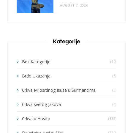
AUGUST 7, 2026
Kategorije
Bez Kategorije
(10)
Brdo Ukazanja
(6)
Crkva Milosrdnog Isusa u Šurmancima
(3)
Crkva svetog Jakova
(4)
Crkva u Hrvata
(135)
Devetnica svetoj Misi
(230)