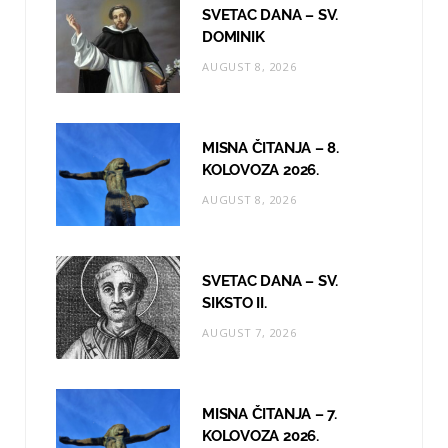
o
g
b
SVETAC DANA – SV.
o
r
e
DOMINIK
AUGUST 8, 2026
k
a
m
MISNA ČITANJA – 8.
KOLOVOZA 2026.
AUGUST 8, 2026
SVETAC DANA – SV.
SIKSTO II.
AUGUST 7, 2026
MISNA ČITANJA – 7.
KOLOVOZA 2026.