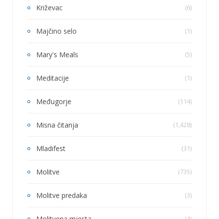
Križevac
(6)
Majčino selo
(1)
Mary's Meals
(5)
Meditacije
(1)
Međugorje
(114)
Misna čitanja
(1,428)
Mladifest
(31)
Molitve
(735)
Molitve predaka
(3)
Molitvena mjesta
(4)