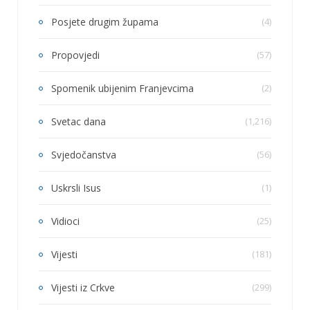
Posjete drugim župama
(4)
Propovjedi
(57)
Spomenik ubijenim Franjevcima
(2)
Svetac dana
(1,216)
Svjedočanstva
(56)
Uskrsli Isus
(1)
Vidioci
(25)
Vijesti
(181)
Vijesti iz Crkve
(299)