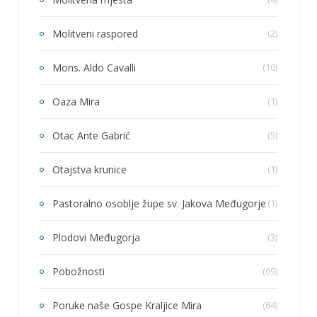
Molitveni raspored
(2)
Mons. Aldo Cavalli
(10)
Oaza Mira
(1)
Otac Ante Gabrić
(5)
Otajstva krunice
(1)
Pastoralno osoblje župe sv. Jakova Međugorje
(1)
Plodovi Međugorja
(3)
Pobožnosti
(69)
Poruke naše Gospe Kraljice Mira
(64)