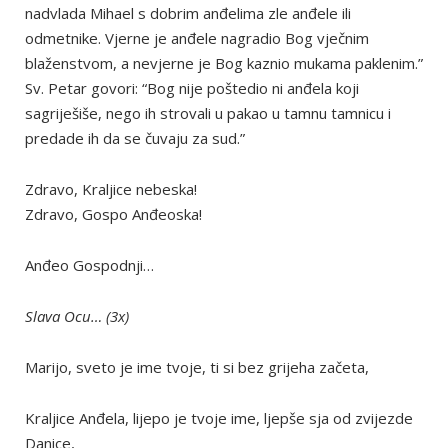
nadvlada Mihael s dobrim anđelima zle anđele ili
odmetnike. Vjerne je anđele nagradio Bog vječnim
blaženstvom, a nevjerne je Bog kaznio mukama paklenim.”
Sv. Petar govori: “Bog nije poštedio ni anđela koji
sagriješiše, nego ih strovali u pakao u tamnu tamnicu i
predade ih da se čuvaju za sud.”
Zdravo, Kraljice nebeska!
Zdravo, Gospo Anđeoska!
Anđeo Gospodnji…
Slava Ocu… (3x)
Marijo, sveto je ime tvoje, ti si bez grijeha začeta,
Kraljice Anđela, lijepo je tvoje ime, ljepše sja od zvijezde
Danice,