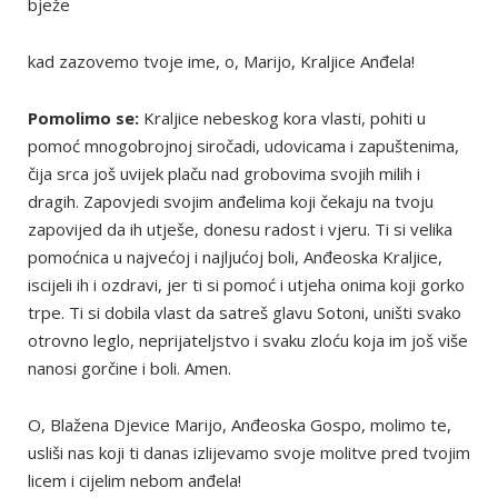
bježe
kad zazovemo tvoje ime, o, Marijo, Kraljice Anđela!
Pomolimo se:
Kraljice nebeskog kora vlasti, pohiti u
pomoć mnogobrojnoj siročadi, udovicama i zapuštenima,
čija srca još uvijek plaču nad grobovima svojih milih i
dragih. Zapovjedi svojim anđelima koji čekaju na tvoju
zapovijed da ih utješe, donesu radost i vjeru. Ti si velika
pomoćnica u najvećoj i najljućoj boli, Anđeoska Kraljice,
iscijeli ih i ozdravi, jer ti si pomoć i utjeha onima koji gorko
trpe. Ti si dobila vlast da satreš glavu Sotoni, uništi svako
otrovno leglo, neprijateljstvo i svaku zloću koja im još više
nanosi gorčine i boli. Amen.
O, Blažena Djevice Marijo, Anđeoska Gospo, molimo te,
usliši nas koji ti danas izlijevamo svoje molitve pred tvojim
licem i cijelim nebom anđela!