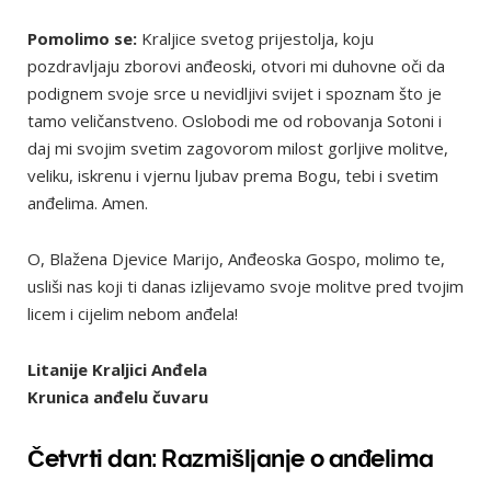
Pomolimo se:
Kraljice svetog prijestolja, koju
pozdravljaju zborovi anđeoski, otvori mi duhovne oči da
podignem svoje srce u nevidljivi svijet i spoznam što je
tamo veličanstveno. Oslobodi me od robovanja Sotoni i
daj mi svojim svetim zagovorom milost gorljive molitve,
veliku, iskrenu i vjernu ljubav prema Bogu, tebi i svetim
anđelima. Amen.
O, Blažena Djevice Marijo, Anđeoska Gospo, molimo te,
usliši nas koji ti danas izlijevamo svoje molitve pred tvojim
licem i cijelim nebom anđela!
Litanije Kraljici Anđela
Krunica anđelu čuvaru
Četvrti dan: Razmišljanje o anđelima