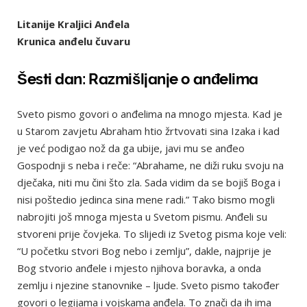
Litanije Kraljici Anđela
Krunica anđelu čuvaru
Šesti dan: Razmišljanje o anđelima
Sveto pismo govori o anđelima na mnogo mjesta. Kad je
u Starom zavjetu Abraham htio žrtvovati sina Izaka i kad
je već podigao nož da ga ubije, javi mu se anđeo
Gospodnji s neba i reče: “Abrahame, ne diži ruku svoju na
dječaka, niti mu čini što zla. Sada vidim da se bojiš Boga i
nisi poštedio jedinca sina mene radi.” Tako bismo mogli
nabrojiti još mnoga mjesta u Svetom pismu. Anđeli su
stvoreni prije čovjeka. To slijedi iz Svetog pisma koje veli:
“U početku stvori Bog nebo i zemlju”, dakle, najprije je
Bog stvorio anđele i mjesto njihova boravka, a onda
zemlju i njezine stanovnike – ljude. Sveto pismo također
govori o legijama i vojskama anđela. To znači da ih ima