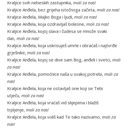
Kraljice svih nebeskih zastupnika,
moli za nas!
Kraljice Anđela, bez grijeha istočnoga začeta,
moli za nas!
Kraljice Anđela, Majko Boga i ljudi,
moli za nas!
Kraljice Anđela, koja ozdravljaš bolesne,
moli za nas!
Kraljice Anđela, kojoj slava i čudesa se množe svaki
dan,
moli za nas!
Kraljice Anđela, koja uskrisuješ umrle i obraćaš i najtvrđe
grješnike,
moli za nas!
Kraljice Anđela, kojoj se dive sam Bog, anđeli i svetci,
moli
za nas!
Kraljice Anđela, pomoćnice naša u svakoj potrebi,
moli za
nas!
Kraljice Anđela, koja ne ostavljaš one koji se Tebi
utječu,
moli za nas!
Kraljice Anđela, koja vraćaš vid slijepima i blažiš
trpljenje,
moli za nas!
Kraljice Anđela, koja voliš kad Te tako nazivamo,
moli za
nas!