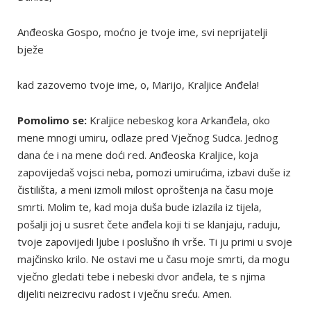
Anđeoska Gospo, moćno je tvoje ime, svi neprijatelji
bježe
kad zazovemo tvoje ime, o, Marijo, Kraljice Anđela!
Pomolimo se:
Kraljice nebeskog kora Arkanđela, oko
mene mnogi umiru, odlaze pred Vječnog Sudca. Jednog
dana će i na mene doći red. Anđeoska Kraljice, koja
zapovijedaš vojsci neba, pomozi umirućima, izbavi duše iz
čistilišta, a meni izmoli milost oproštenja na času moje
smrti. Molim te, kad moja duša bude izlazila iz tijela,
pošalji joj u susret čete anđela koji ti se klanjaju, raduju,
tvoje zapovijedi ljube i poslušno ih vrše. Ti ju primi u svoje
majčinsko krilo. Ne ostavi me u času moje smrti, da mogu
vječno gledati tebe i nebeski dvor anđela, te s njima
dijeliti neizrecivu radost i vječnu sreću. Amen.