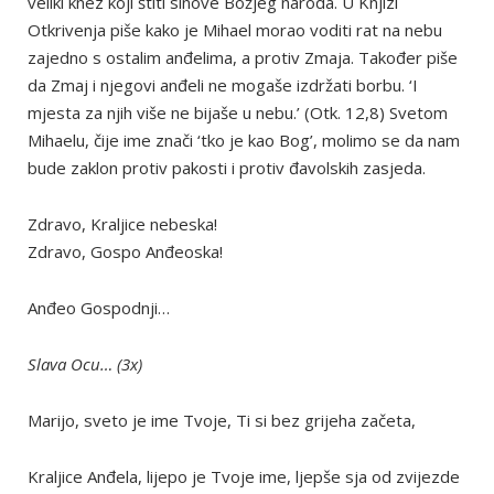
veliki knez koji štiti sinove Božjeg naroda. U Knjizi
Otkrivenja piše kako je Mihael morao voditi rat na nebu
zajedno s ostalim anđelima, a protiv Zmaja. Također piše
da Zmaj i njegovi anđeli ne mogaše izdržati borbu. ‘I
mjesta za njih više ne bijaše u nebu.’ (Otk. 12,8) Svetom
Mihaelu, čije ime znači ‘tko je kao Bog’, molimo se da nam
bude zaklon protiv pakosti i protiv đavolskih zasjeda.
Zdravo, Kraljice nebeska!
Zdravo, Gospo Anđeoska!
Anđeo Gospodnji…
Slava Ocu… (3x)
Marijo, sveto je ime Tvoje, Ti si bez grijeha začeta,
Kraljice Anđela, lijepo je Tvoje ime, ljepše sja od zvijezde