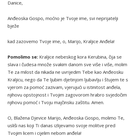
Danice,
Anđeoska Gospo, moćno je Tvoje ime, svi neprijatelji
bježe
kad zazovemo Tvoje ime, o, Marijo, Kraljice Anđela!
Pomolimo se:
Kraljice nebeskog kora Kerubina, čija se
slava i čudesa množe svakim danom sve više i više, molim
Te za milost da nikada ne uvrijedim Tebe kao Anđeosku
Kraljicu, nego da Te ljubim djetinjom ljubavlju i štujem te s
vjerom za pomoć zazivam, vjerujući u istinitost anđela,
njihovu opstojnost i Tvojim zagovorom hrabro svjedočim
njihovu pomoć i Tvoju majčinsku zaštitu. Amen.
O, Blažena Djevice Marijo, Anđeoska Gospo, molimo Te,
usliši nas koji Ti danas izlijevamo svoje molitve pred
Tvojim licem i cijelim nebom anđela!