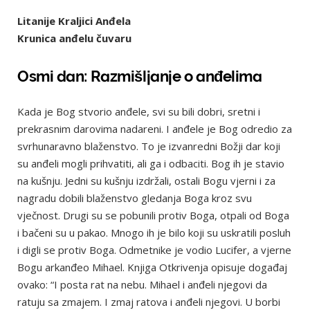
Litanije Kraljici Anđela
Krunica anđelu čuvaru
Osmi dan: Razmišljanje o anđelima
Kada je Bog stvorio anđele, svi su bili dobri, sretni i
prekrasnim darovima nadareni. I anđele je Bog odredio za
svrhunaravno blaženstvo. To je izvanredni Božji dar koji
su anđeli mogli prihvatiti, ali ga i odbaciti. Bog ih je stavio
na kušnju. Jedni su kušnju izdržali, ostali Bogu vjerni i za
nagradu dobili blaženstvo gledanja Boga kroz svu
vječnost. Drugi su se pobunili protiv Boga, otpali od Boga
i bačeni su u pakao. Mnogo ih je bilo koji su uskratili posluh
i digli se protiv Boga. Odmetnike je vodio Lucifer, a vjerne
Bogu arkanđeo Mihael. Knjiga Otkrivenja opisuje događaj
ovako: “I posta rat na nebu. Mihael i anđeli njegovi da
ratuju sa zmajem. I zmaj ratova i anđeli njegovi. U borbi