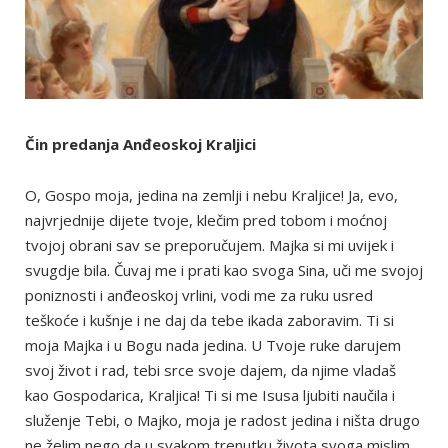
Čin predanja Anđeoskoj Kraljici
O, Gospo moja, jedina na zemlji i nebu Kraljice! Ja, evo,
najvrjednije dijete tvoje, klečim pred tobom i moćnoj
tvojoj obrani sav se preporučujem. Majka si mi uvijek i
svugdje bila. Čuvaj me i prati kao svoga Sina, uči me svojoj
poniznosti i anđeoskoj vrlini, vodi me za ruku usred
teškoće i kušnje i ne daj da tebe ikada zaboravim. Ti si
moja Majka i u Bogu nada jedina. U Tvoje ruke darujem
svoj život i rad, tebi srce svoje dajem, da njime vladaš
kao Gospodarica, Kraljica! Ti si me Isusa ljubiti naučila i
služenje Tebi, o Majko, moja je radost jedina i ništa drugo
ne želim nego da u svakom trenutku života svoga mislim,