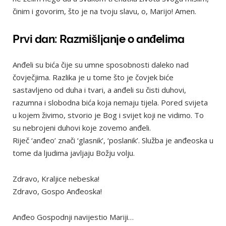
činim i govorim, što je na tvoju slavu, o, Marijo! Amen.
Prvi dan: Razmišljanje o anđelima
Anđeli su bića čije su umne sposobnosti daleko nad
čovječjima. Razlika je u tome što je čovjek biće
sastavljeno od duha i tvari, a anđeli su čisti duhovi,
razumna i slobodna bića koja nemaju tijela. Pored svijeta
u kojem živimo, stvorio je Bog i svijet koji ne vidimo. To
su nebrojeni duhovi koje zovemo anđeli.
Riječ ‘anđeo’ znači ‘glasnik’, ‘poslanik’. Služba je anđeoska u
tome da ljudima javljaju Božju volju.
Zdravo, Kraljice nebeska!
Zdravo, Gospo Anđeoska!
Anđeo Gospodnji navijestio Mariji…