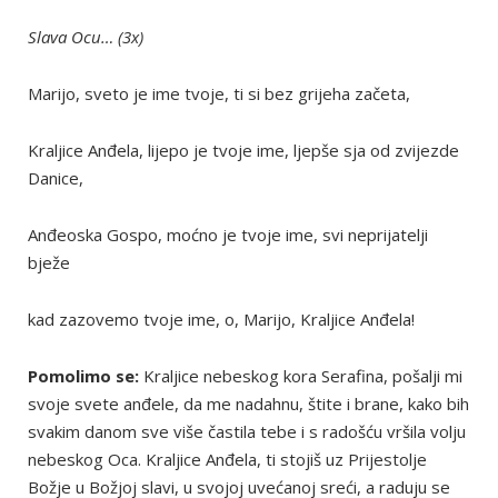
Slava Ocu… (3x)
Marijo, sveto je ime tvoje, ti si bez grijeha začeta,
Kraljice Anđela, lijepo je tvoje ime, ljepše sja od zvijezde
Danice,
Anđeoska Gospo, moćno je tvoje ime, svi neprijatelji
bježe
kad zazovemo tvoje ime, o, Marijo, Kraljice Anđela!
Pomolimo se:
Kraljice nebeskog kora Serafina, pošalji mi
svoje svete anđele, da me nadahnu, štite i brane, kako bih
svakim danom sve više častila tebe i s radošću vršila volju
nebeskog Oca. Kraljice Anđela, ti stojiš uz Prijestolje
Božje u Božjoj slavi, u svojoj uvećanoj sreći, a raduju se