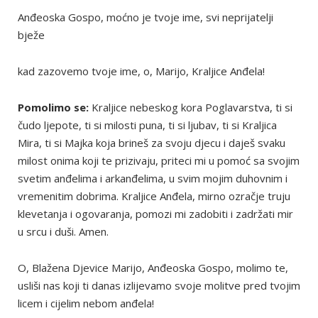
Anđeoska Gospo, moćno je tvoje ime, svi neprijatelji
bježe
kad zazovemo tvoje ime, o, Marijo, Kraljice Anđela!
Pomolimo se:
Kraljice nebeskog kora Poglavarstva, ti si
čudo ljepote, ti si milosti puna, ti si ljubav, ti si Kraljica
Mira, ti si Majka koja brineš za svoju djecu i daješ svaku
milost onima koji te prizivaju, priteci mi u pomoć sa svojim
svetim anđelima i arkanđelima, u svim mojim duhovnim i
vremenitim dobrima. Kraljice Anđela, mirno ozračje truju
klevetanja i ogovaranja, pomozi mi zadobiti i zadržati mir
u srcu i duši. Amen.
O, Blažena Djevice Marijo, Anđeoska Gospo, molimo te,
usliši nas koji ti danas izlijevamo svoje molitve pred tvojim
licem i cijelim nebom anđela!