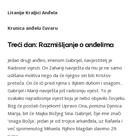
Litanije Kraljici Anđela
Krunica anđelu čuvaru
Treći dan: Razmišljanje o anđelima
Jedan drugi anđeo, imenom Gabrijel, navjestitelj je
Radosne vijesti. On Zahariji naviješta da mu je ne samo
uslišana molitva nego da će njegov sin biti Kristov
preteča. On će ići pred njima s Ilijinim duhom i snagom…
Gabrijel i Mariji naviješta još radosniju vijest. To je
svakako najradosnija vijest koju je nebo objavilo čovjeku.
Bog će postati čovjekom! Upravo Ona, ponizna Djevica
Marija, bit će Majka Božjeg Sina. Gabrijel, čije ime znači
‘snaga Božja’, jedan je od trojice arkanđela, uz Rafaela i
već spomenutog Mihaela. Njihov blagdan slavimo 29.