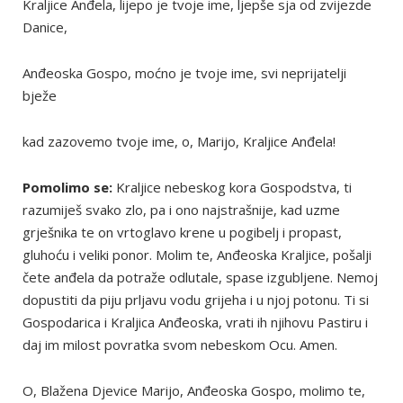
Kraljice Anđela, lijepo je tvoje ime, ljepše sja od zvijezde
Danice,
Anđeoska Gospo, moćno je tvoje ime, svi neprijatelji
bježe
kad zazovemo tvoje ime, o, Marijo, Kraljice Anđela!
Pomolimo se:
Kraljice nebeskog kora Gospodstva, ti
razumiješ svako zlo, pa i ono najstrašnije, kad uzme
grješnika te on vrtoglavo krene u pogibelj i propast,
gluhoću i veliki ponor. Molim te, Anđeoska Kraljice, pošalji
čete anđela da potraže odlutale, spase izgubljene. Nemoj
dopustiti da piju prljavu vodu grijeha i u njoj potonu. Ti si
Gospodarica i Kraljica Anđeoska, vrati ih njihovu Pastiru i
daj im milost povratka svom nebeskom Ocu. Amen.
O, Blažena Djevice Marijo, Anđeoska Gospo, molimo te,