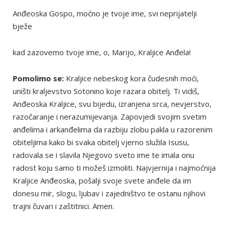
Anđeoska Gospo, moćno je tvoje ime, svi neprijatelji
bježe
kad zazovemo tvoje ime, o, Marijo, Kraljice Anđela!
Pomolimo se:
Kraljice nebeskog kora čudesnih moći,
uništi kraljevstvo Sotonino koje razara obitelj. Ti vidiš,
Anđeoska Kraljice, svu bijedu, izranjena srca, nevjerstvo,
razočaranje i nerazumijevanja. Zapovjedi svojim svetim
anđelima i arkanđelima da razbiju zlobu pakla u razorenim
obiteljima kako bi svaka obitelj vjerno služila Isusu,
radovala se i slavila Njegovo sveto ime te imala onu
radost koju samo ti možeš izmoliti. Najvjernija i najmoćnija
Kraljice Anđeoska, pošalji svoje svete anđele da im
donesu mir, slogu, ljubav i zajedništvo te ostanu njihovi
trajni čuvari i zaštitnici. Amen.