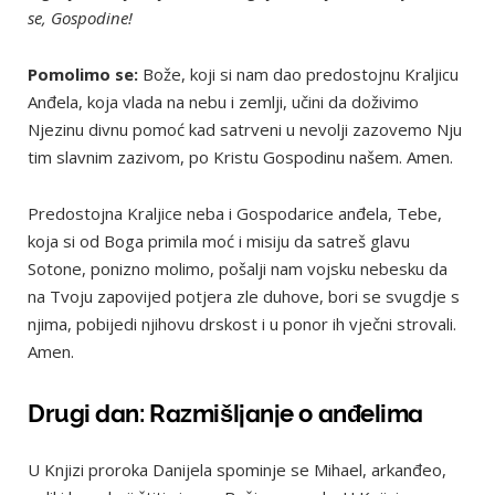
se, Gospodine!
Pomolimo se:
Bože, koji si nam dao predostojnu Kraljicu
Anđela, koja vlada na nebu i zemlji, učini da doživimo
Njezinu divnu pomoć kad satrveni u nevolji zazovemo Nju
tim slavnim zazivom, po Kristu Gospodinu našem. Amen.
Predostojna Kraljice neba i Gospodarice anđela, Tebe,
koja si od Boga primila moć i misiju da satreš glavu
Sotone, ponizno molimo, pošalji nam vojsku nebesku da
na Tvoju zapovijed potjera zle duhove, bori se svugdje s
njima, pobijedi njihovu drskost i u ponor ih vječni strovali.
Amen.
Drugi dan: Razmišljanje o anđelima
U Knjizi proroka Danijela spominje se Mihael, arkanđeo,