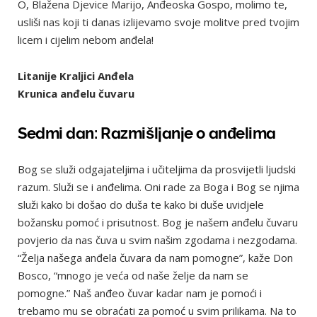
O, Blažena Djevice Marijo, Anđeoska Gospo, molimo te,
usliši nas koji ti danas izlijevamo svoje molitve pred tvojim
licem i cijelim nebom anđela!
Litanije Kraljici Anđela
Krunica anđelu čuvaru
Sedmi dan:
Razmišljanje o anđelima
Bog se služi odgajateljima i učiteljima da prosvijetli ljudski
razum. Služi se i anđelima. Oni rade za Boga i Bog se njima
služi kako bi došao do duša te kako bi duše uvidjele
božansku pomoć i prisutnost. Bog je našem anđelu čuvaru
povjerio da nas čuva u svim našim zgodama i nezgodama.
“Želja našega anđela čuvara da nam pomogne”, kaže Don
Bosco, “mnogo je veća od naše želje da nam se
pomogne.” Naš anđeo čuvar kadar nam je pomoći i
trebamo mu se obraćati za pomoć u svim prilikama. Na to