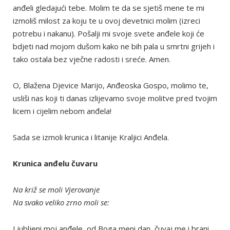
anđeli gledajući tebe. Molim te da se sjetiš mene te mi
izmoliš milost za koju te u ovoj devetnici molim (izreci
potrebu i nakanu). Pošalji mi svoje svete anđele koji će
bdjeti nad mojom dušom kako ne bih pala u smrtni grijeh i
tako ostala bez vječne radosti i sreće. Amen.
O, Blažena Djevice Marijo, Anđeoska Gospo, molimo te,
usliši nas koji ti danas izlijevamo svoje molitve pred tvojim
licem i cijelim nebom anđela!
Sada se izmoli krunica i litanije Kraljici Anđela.
Krunica anđelu čuvaru
Na križ se moli Vjerovanje
Na svako veliko zrno moli se:
Ljubljeni moj anđele, od Boga meni dan, čuvaj me i brani,