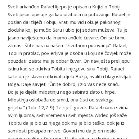
Sveti arkanđeo Rafael lijepo je opisan u Knjizi o Tobiji.
Sveti pisac opisuje ga kao pratioca na putovanju. Rafael je
poslan da izliječi Tobiju, vrati mu vid i okuje pakosnog
zloduha koji je mučio Saru i ubio joj sedam muževa. Tu je
jasno naviješteno da imamo anđele čuvare. Oni se brinu
za nas i štite nas na našem “životnom putovanju”. Rafael,
Tobijin pratilac, povjerljiva je osoba u koju se čovjek može
pouzdati, zaista mu je dobar čuvar. On naviješta prelijepu
istinu kad se otkriva Tobitu i njegovu sinu Tobiji. Rafael
kaže da je slavno otkrivati djela Božja, hvaliti i blagoslivljati
Boga. Daje savjet: “Činite dobro, i zlo vas neće snaći…
Bolje je dijeliti milostinju nego sabirati zlato u hrpe.
Milostinja oslobađa od smrti, ona čisti od svakoga
grijeha.” (Tob. 12,7-9) Te riječi govori Rafael nama svima.
Svim ljudima, svih vremena i svih mjesta. Anđeo još kaže
Tobitu da je bio uz njega dok mu je bilo teško, dok je iz
samilosti pokapao mrtve. Govori mu da je on nosio
njegove molitve Svetome. U situacijama u kojima nam je