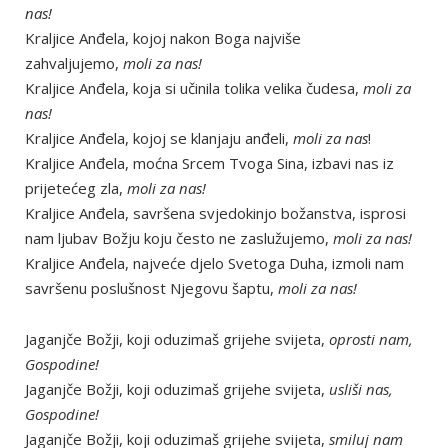
nas!
Kraljice Anđela, kojoj nakon Boga najviše
zahvaljujemo,
moli za nas!
Kraljice Anđela, koja si učinila tolika velika čudesa,
moli za
nas!
Kraljice Anđela, kojoj se klanjaju anđeli,
moli za nas
!
Kraljice Anđela, moćna Srcem Tvoga Sina, izbavi nas iz
prijetećeg zla,
moli za nas!
Kraljice Anđela, savršena svjedokinjo božanstva, isprosi
nam ljubav Božju koju često ne zaslužujemo,
moli za nas!
Kraljice Anđela, najveće djelo Svetoga Duha, izmoli nam
savršenu poslušnost Njegovu šaptu,
moli za nas!
Jaganjče Božji, koji oduzimaš grijehe svijeta,
oprosti nam,
Gospodine!
Jaganjče Božji, koji oduzimaš grijehe svijeta,
usliši nas,
Gospodine!
Jaganjče Božji, koji oduzimaš grijehe svijeta,
smiluj nam