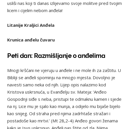
usliši nas koji ti danas izlijevamo svoje molitve pred tvojim
licem i cijelim nebom anđela!
Litanije Kraljici Anđela
Krunica anđelu čuvaru
Peti dan:
Razmišljanje o anđelima
Mnogi kršćani ne vjeruju u anđele i ne mole ih za zaštitu. U
Bibliji se anđeli spominju na mnogo mjesta. Dovoljno je
navesti samo neka od njih. Lijep opis nalazimo kod
Kristova uskrsnuća, u Evanđelju sv. Mateja: ‘Anđeo
Gospodnji siđe s neba, pristupi te odmaknu kamen i sjede
na nj. Lice mu je sjalo kao munja, a odijelo mu bijaše bijelo
kao snijeg. Od straha pred njima zadrhtaše stražari i
postadoše kao mrtvi.’ (Mt 28,2-4) Anđeo govori ženama
kako je Isus uskrsnuo. Anđeli nas štite od zla. Njima