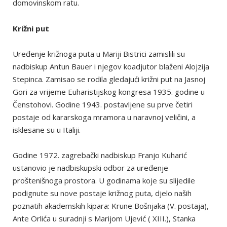
domovinskom ratu.
Križni put
Uređenje križnoga puta u Mariji Bistrici zamislili su
nadbiskup Antun Bauer i njegov koadjutor blaženi Alojzija
Stepinca. Zamisao se rodila gledajući križni put na Jasnoj
Gori za vrijeme Euharistijskog kongresa 1935. godine u
Čenstohovi. Godine 1943. postavljene su prve četiri
postaje od kararskoga mramora u naravnoj veličini, a
isklesane su u Italiji.
Godine 1972. zagrebački nadbiskup Franjo Kuharić
ustanovio je nadbiskupski odbor za uređenje
proštenišnoga prostora. U godinama koje su slijedile
podignute su nove postaje križnog puta, djelo naših
poznatih akademskih kipara: Krune Bošnjaka (V. postaja),
Ante Orlića u suradnji s Marijom Ujević ( XIII.), Stanka