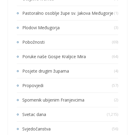
Pastoralno osoblje župe sv. Jakova Međugorje
(1)
Plodovi Međugorja
(3)
Pobožnosti
(69)
Poruke naše Gospe Kraljice Mira
(64)
Posjete drugim župama
(4)
Propovjedi
(57)
Spomenik ubijenim Franjevcima
(2)
Svetac dana
(1,215)
Svjedočanstva
(56)