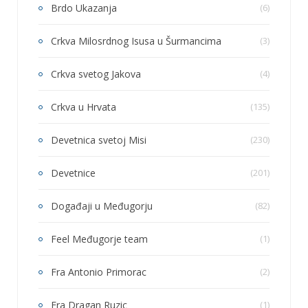
Brdo Ukazanja
(6)
Crkva Milosrdnog Isusa u Šurmancima
(3)
Crkva svetog Jakova
(4)
Crkva u Hrvata
(135)
Devetnica svetoj Misi
(230)
Devetnice
(201)
Događaji u Međugorju
(82)
Feel Međugorje team
(1)
Fra Antonio Primorac
(2)
Fra Dragan Ruzic
(1)