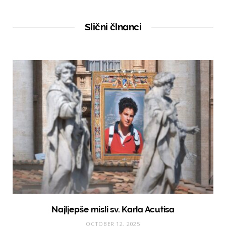
b
s
i
t
Slični člnanci
e
Najljepše misli sv. Karla Acutisa
OCTOBER 12, 2025