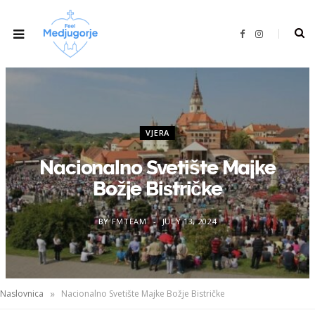
F
I
a
n
c
s
e
t
b
a
o
g
o
r
k
a
m
VJERA
Nacionalno Svetište Majke
Božje Bistričke
BY
FMTEAM
JULY 13, 2024
»
Naslovnica
Nacionalno Svetište Majke Božje Bistričke