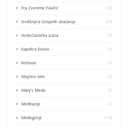
Fra Zvonimir Pavičić
(12)
Godišnjica Gospinih ukazanja
(20)
Hodočasnička staza
(1)
Kapelica života
(1)
Križevac
(6)
Majčino selo
(1)
Mary's Meals
(5)
Meditacije
(1)
Međugorje
(114)