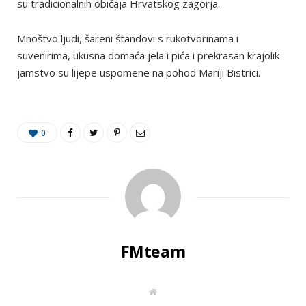
su tradicionalnih običaja Hrvatskog zagorja.
Mnoštvo ljudi, šareni štandovi s rukotvorinama i
suvenirima, ukusna domaća jela i pića i prekrasan krajolik
jamstvo su lijepe uspomene na pohod Mariji Bistrici.
0
FMteam
W
e