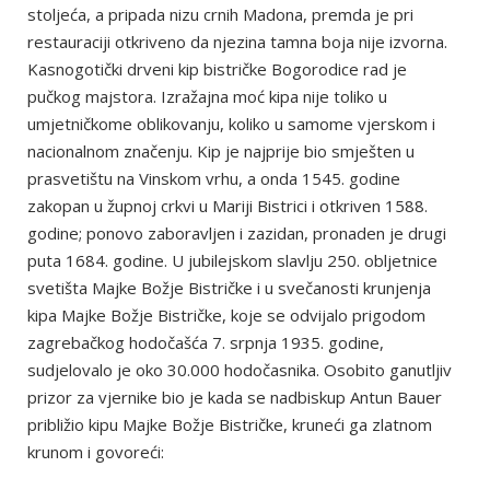
stoljeća, a pripada nizu crnih Madona, premda je pri
restauraciji otkriveno da njezina tamna boja nije izvorna.
Kasnogotički drveni kip bistričke Bogorodice rad je
pučkog majstora. Izražajna moć kipa nije toliko u
umjetničkome oblikovanju, koliko u samome vjerskom i
nacionalnom značenju. Kip je najprije bio smješten u
prasvetištu na Vinskom vrhu, a onda 1545. godine
zakopan u župnoj crkvi u Mariji Bistrici i otkriven 1588.
godine; ponovo zaboravljen i zazidan, pronaden je drugi
puta 1684. godine. U jubilejskom slavlju 250. obljetnice
svetišta Majke Božje Bistričke i u svečanosti krunjenja
kipa Majke Božje Bistričke, koje se odvijalo prigodom
zagrebačkog hodočašća 7. srpnja 1935. godine,
sudjelovalo je oko 30.000 hodočasnika. Osobito ganutljiv
prizor za vjernike bio je kada se nadbiskup Antun Bauer
približio kipu Majke Božje Bistričke, kruneći ga zlatnom
krunom i govoreći: