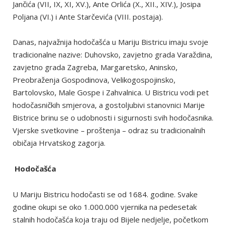
Jančića (VII, IX, XI, XV.), Ante Orlića (X., XII., XIV.), Josipa
Poljana (VI.) i Ante Starčevića (VIII. postaja).
Danas, najvažnija hodočašća u Mariju Bistricu imaju svoje
tradicionalne nazive: Duhovsko, zavjetno grada Varaždina,
zavjetno grada Zagreba, Margaretsko, Aninsko,
Preobraženja Gospodinova, Velikogospojinsko,
Bartolovsko, Male Gospe i Zahvalnica. U Bistricu vodi pet
hodočasničkih smjerova, a gostoljubivi stanovnici Marije
Bistrice brinu se o udobnosti i sigurnosti svih hodočasnika.
Vjerske svetkovine – proštenja – odraz su tradicionalnih
običaja Hrvatskog zagorja.
Hodočašća
U Mariju Bistricu hodočasti se od 1684. godine. Svake
godine okupi se oko 1.000.000 vjernika na pedesetak
stalnih hodočašća koja traju od Bijele nedjelje, početkom