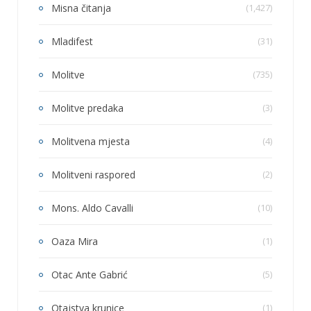
Misna čitanja
(1,427)
Mladifest
(31)
Molitve
(735)
Molitve predaka
(3)
Molitvena mjesta
(4)
Molitveni raspored
(2)
Mons. Aldo Cavalli
(10)
Oaza Mira
(1)
Otac Ante Gabrić
(5)
Otajstva krunice
(1)