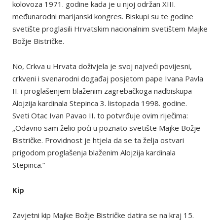
kolovoza 1971. godine kada je u njoj održan XIII.
međunarodni marijanski kongres. Biskupi su te godine
svetište proglasili Hrvatskim nacionalnim svetištem Majke
Božje Bistričke.
No, Crkva u Hrvata doživjela je svoj najveći povijesni,
crkveni i svenarodni događaj posjetom pape Ivana Pavla
II. i proglašenjem blaženim zagrebačkoga nadbiskupa
Alojzija kardinala Stepinca 3. listopada 1998. godine.
Sveti Otac Ivan Pavao II. to potvrđuje ovim riječima:
„Odavno sam želio poći u poznato svetište Majke Božje
Bistričke. Providnost je htjela da se ta želja ostvari
prigodom proglašenja blaženim Alojzija kardinala
Stepinca.“
Kip
Zavjetni kip Majke Božje Bistričke datira se na kraj 15.