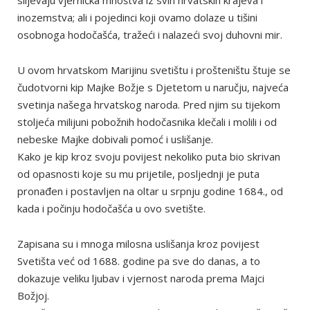
slijevaju vjernička mnoštva iz svih hrvatskih krajeva i
inozemstva; ali i pojedinci koji ovamo dolaze u tišini
osobnoga hodočašća, tražeći i nalazeći svoj duhovni mir.
U ovom hrvatskom Marijinu svetištu i prošteništu štuje se
čudotvorni kip Majke Božje s Djetetom u naručju, najveća
svetinja našega hrvatskog naroda. Pred njim su tijekom
stoljeća milijuni pobožnih hodočasnika klečali i molili i od
nebeske Majke dobivali pomoć i uslišanje.
Kako je kip kroz svoju povijest nekoliko puta bio skrivan
od opasnosti koje su mu prijetile, posljednji je puta
pronađen i postavljen na oltar u srpnju godine 1684., od
kada i počinju hodočašća u ovo svetište.
Zapisana su i mnoga milosna uslišanja kroz povijest
Svetišta već od 1688. godine pa sve do danas, a to
dokazuje veliku ljubav i vjernost naroda prema Majci
Božjoj.