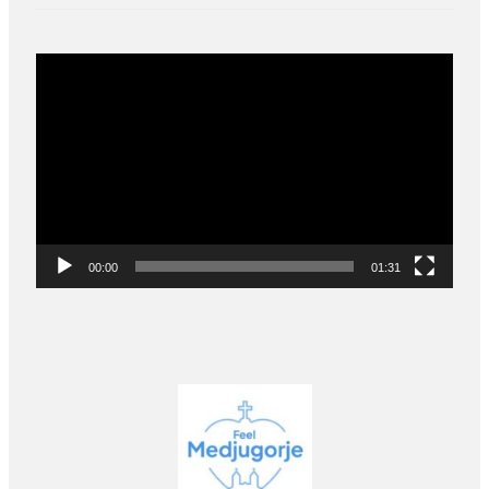
Video
Player
00:00
01:31