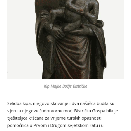
Kip Majke Božje Bistričke
Selidba kipa, njegovo skrivanje i dva našašca budila su
vjeru u njegovu čudotvornu moć. Bistrička Gospa bila je
tješiteljica kršćana za vrijeme turskih opasnosti,
pomoćnica u Prvom i Drugom svjetskom ratu i u