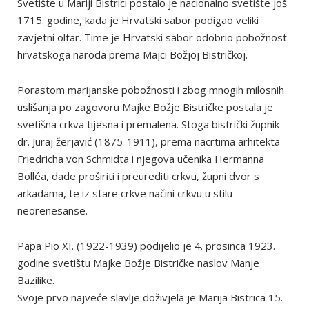
Svetište u Mariji Bistrici postalo je nacionalno svetište još
1715. godine, kada je Hrvatski sabor podigao veliki
zavjetni oltar. Time je Hrvatski sabor odobrio pobožnost
hrvatskoga naroda prema Majci Božjoj Bistričkoj.
Porastom marijanske pobožnosti i zbog mnogih milosnih
uslišanja po zagovoru Majke Božje Bistričke postala je
svetišna crkva tijesna i premalena. Stoga bistrički župnik
dr. Juraj žerjavić (1875-1911), prema nacrtima arhitekta
Friedricha von Schmidta i njegova učenika Hermanna
Bolléa, dade proširiti i preurediti crkvu, župni dvor s
arkadama, te iz stare crkve načini crkvu u stilu
neorenesanse.
Papa Pio XI. (1922-1939) podijelio je 4. prosinca 1923.
godine svetištu Majke Božje Bistričke naslov Manje
Bazilike.
Svoje prvo najveće slavlje doživjela je Marija Bistrica 15.