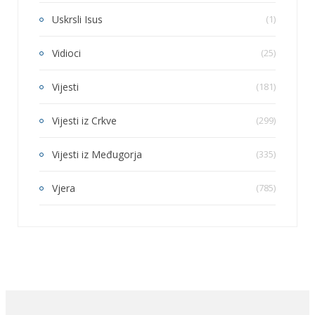
Uskrsli Isus
(1)
Vidioci
(25)
Vijesti
(181)
Vijesti iz Crkve
(299)
Vijesti iz Međugorja
(335)
Vjera
(785)