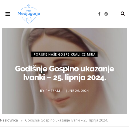
F
I
a
n
c
s
e
t
b
a
o
g
o
r
k
a
m
PORUKE NAŠE GOSPE KRALJICE MIRA
Godišnje Gospino ukazanje
Ivanki – 25. lipnja 2024.
BY
FMTEAM
JUNE 26, 2024
»
Naslovnica
Godišnje Gospino ukazanje Ivanki – 25. lipnja 2024.