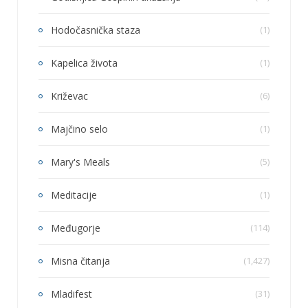
Hodočasnička staza
(1)
Kapelica života
(1)
Križevac
(6)
Majčino selo
(1)
Mary's Meals
(5)
Meditacije
(1)
Međugorje
(114)
Misna čitanja
(1,427)
Mladifest
(31)