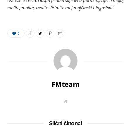
Ivanka je rekla:
Gospa je dala slijedeću poruku:„ Djeco moja,
molite, molite, molite. Primite moj majčinski blagoslov!“
0
FMteam
W
e
b
s
i
t
Slični člnanci
e