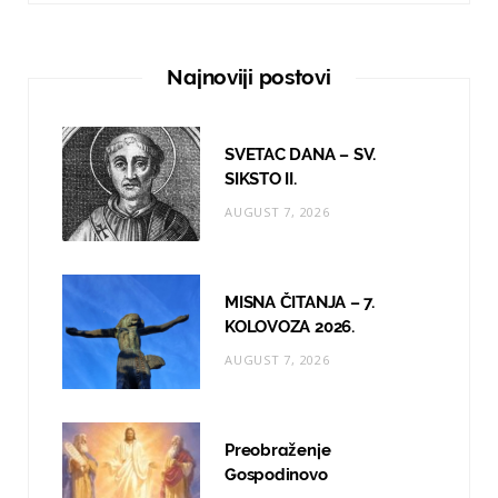
c
s
u
e
t
T
Najnoviji postovi
b
a
u
o
g
b
SVETAC DANA – SV.
o
r
e
SIKSTO II.
AUGUST 7, 2026
k
a
m
MISNA ČITANJA – 7.
KOLOVOZA 2026.
AUGUST 7, 2026
Preobraženje
Gospodinovo