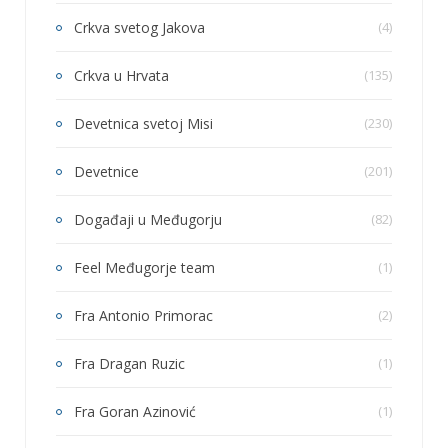
Crkva svetog Jakova
(4)
Crkva u Hrvata
(135)
Devetnica svetoj Misi
(230)
Devetnice
(201)
Događaji u Međugorju
(82)
Feel Međugorje team
(1)
Fra Antonio Primorac
(2)
Fra Dragan Ruzic
(1)
Fra Goran Azinović
(1)