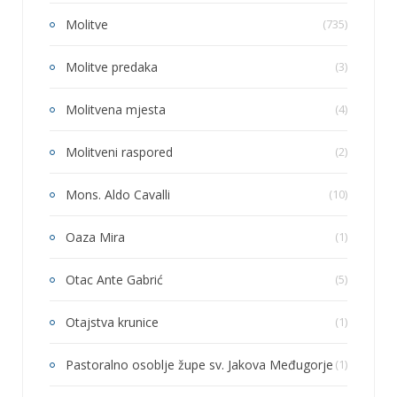
Molitve
(735)
Molitve predaka
(3)
Molitvena mjesta
(4)
Molitveni raspored
(2)
Mons. Aldo Cavalli
(10)
Oaza Mira
(1)
Otac Ante Gabrić
(5)
Otajstva krunice
(1)
Pastoralno osoblje župe sv. Jakova Međugorje
(1)