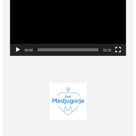
Player
00:00
01:31