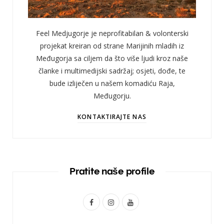
Feel Medjugorje je neprofitabilan & volonterski
projekat kreiran od strane Marijinih mladih iz
Međugorja sa ciljem da što više ljudi kroz naše
članke i multimedijski sadržaj; osjeti, dođe, te
bude izliječen u našem komadiću Raja,
Međugorju.
KONTAKTIRAJTE NAS
Pratite naše profile
F
I
Y
a
n
o