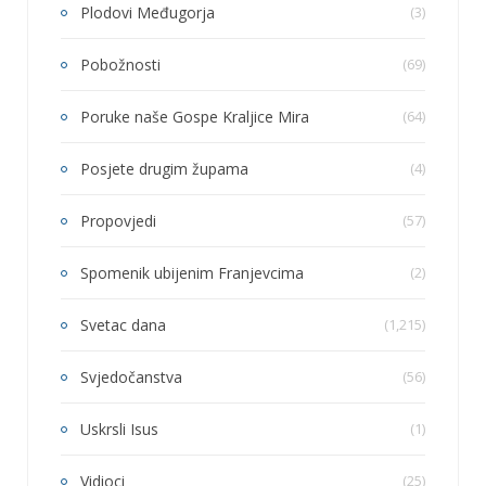
Plodovi Međugorja
(3)
Pobožnosti
(69)
Poruke naše Gospe Kraljice Mira
(64)
Posjete drugim župama
(4)
Propovjedi
(57)
Spomenik ubijenim Franjevcima
(2)
Svetac dana
(1,215)
Svjedočanstva
(56)
Uskrsli Isus
(1)
Vidioci
(25)