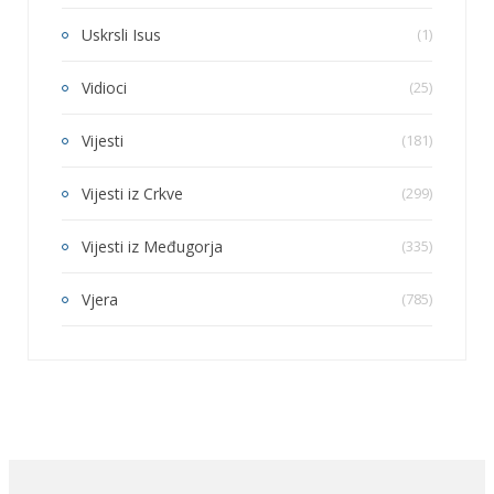
Uskrsli Isus
(1)
Vidioci
(25)
Vijesti
(181)
Vijesti iz Crkve
(299)
Vijesti iz Međugorja
(335)
Vjera
(785)