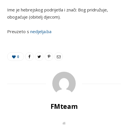
Ime je hebrejskog podrijetla i znači: Bog pridružuje,
obogaćuje (obitelj djecom).
Preuzeto s
nedjelja.ba
0
FMteam
W
e