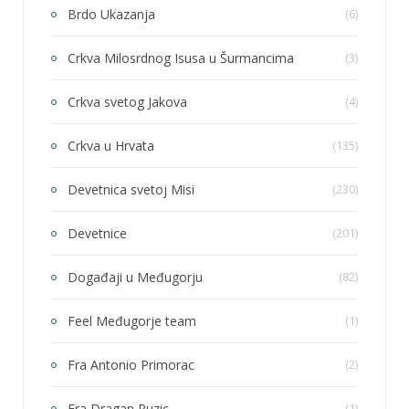
Brdo Ukazanja
(6)
Crkva Milosrdnog Isusa u Šurmancima
(3)
Crkva svetog Jakova
(4)
Crkva u Hrvata
(135)
Devetnica svetoj Misi
(230)
Devetnice
(201)
Događaji u Međugorju
(82)
Feel Međugorje team
(1)
Fra Antonio Primorac
(2)
Fra Dragan Ruzic
(1)