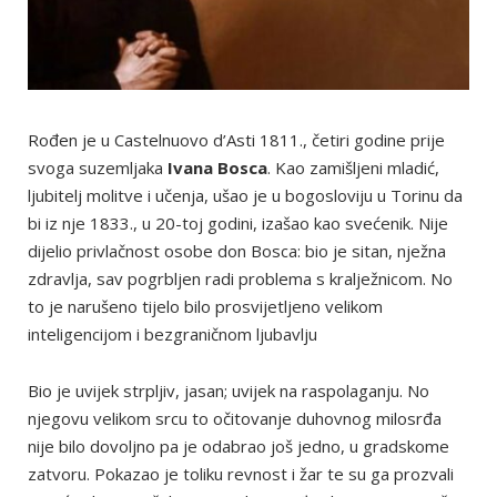
Rođen je u Castelnuovo d’Asti 1811., četiri godine prije
svoga suzemljaka
Ivana Bosca
. Kao zamišljeni mladić,
ljubitelj molitve i učenja, ušao je u bogosloviju u Torinu da
bi iz nje 1833., u 20-toj godini, izašao kao svećenik. Nije
dijelio privlačnost osobe don Bosca: bio je sitan, nježna
zdravlja, sav pogrbljen radi problema s kralježnicom. No
to je narušeno tijelo bilo prosvijetljeno velikom
inteligencijom i bezgraničnom ljubavlju
Bio je uvijek strpljiv, jasan; uvijek na raspolaganju. No
njegovu velikom srcu to očitovanje duhovnog milosrđa
nije bilo dovoljno pa je odabrao još jedno, u gradskome
zatvoru. Pokazao je toliku revnost i žar te su ga prozvali