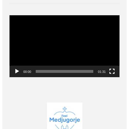
Video
Player
00:00
01:31