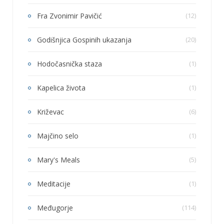
Fra Zvonimir Pavičić
(12)
Godišnjica Gospinih ukazanja
(20)
Hodočasnička staza
(1)
Kapelica života
(1)
Križevac
(6)
Majčino selo
(1)
Mary's Meals
(5)
Meditacije
(1)
Međugorje
(114)