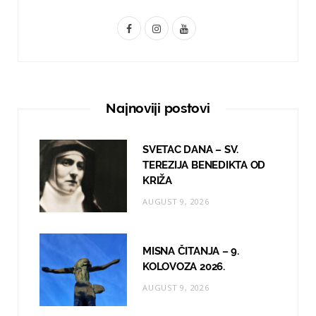
F
I
Y
a
n
o
c
s
u
e
t
T
Najnoviji postovi
b
a
u
o
g
b
SVETAC DANA – SV.
TEREZIJA BENEDIKTA OD
o
r
e
KRIŽA
k
a
AUGUST 9, 2026
m
MISNA ČITANJA – 9.
KOLOVOZA 2026.
AUGUST 9, 2026