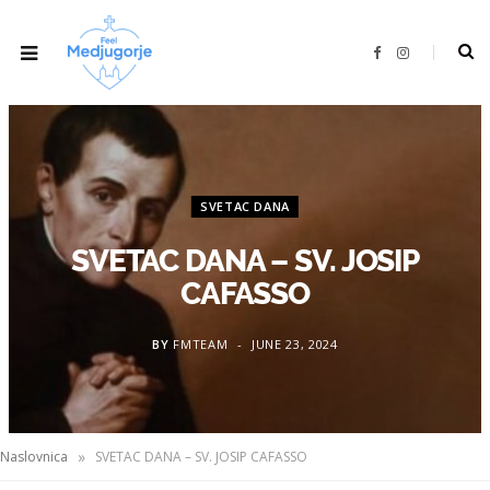
F
I
a
n
c
s
e
t
b
a
o
g
o
r
k
a
m
SVETAC DANA
SVETAC DANA – SV. JOSIP
CAFASSO
BY
FMTEAM
JUNE 23, 2024
»
Naslovnica
SVETAC DANA – SV. JOSIP CAFASSO