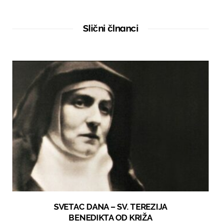
b
s
i
t
Slični člnanci
e
SVETAC DANA – SV. TEREZIJA
BENEDIKTA OD KRIŽA