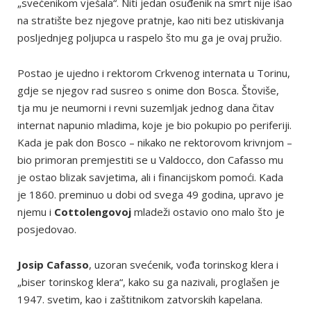
„svećenikom vješala“. Niti jedan osuđenik na smrt nije išao
na stratište bez njegove pratnje, kao niti bez utiskivanja
posljednjeg poljupca u raspelo što mu ga je ovaj pružio.
Postao je ujedno i rektorom Crkvenog internata u Torinu,
gdje se njegov rad susreo s onime don Bosca. Štoviše,
tja mu je neumorni i revni suzemljak jednog dana čitav
internat napunio mladima, koje je bio pokupio po periferiji.
Kada je pak don Bosco – nikako ne rektorovom krivnjom –
bio primoran premjestiti se u Valdocco, don Cafasso mu
je ostao blizak savjetima, ali i financijskom pomoći. Kada
je 1860. preminuo u dobi od svega 49 godina, upravo je
njemu i
Cottolengovoj
mladeži ostavio ono malo što je
posjedovao.
Josip Cafasso
, uzoran svećenik, vođa torinskog klera i
„biser torinskog klera“, kako su ga nazivali, proglašen je
1947. svetim, kao i zaštitnikom zatvorskih kapelana.