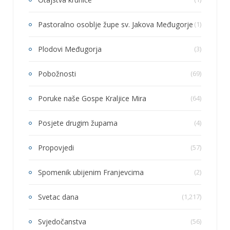
Pastoralno osoblje župe sv. Jakova Međugorje
(1)
Plodovi Međugorja
(3)
Pobožnosti
(69)
Poruke naše Gospe Kraljice Mira
(64)
Posjete drugim župama
(4)
Propovjedi
(57)
Spomenik ubijenim Franjevcima
(2)
Svetac dana
(1,217)
Svjedočanstva
(56)